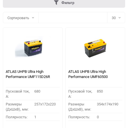
Фильтр
Сортировать
30
30
60
90
150
ATLAS UHPB Ultra High
ATLAS UHPB Ultra High
Performance UMF115D26R
Performance UMF60500
Пусковой ток,
680
Пусковой ток,
850
A:
A:
Размеры
257x172x220
Размеры
354x174x190
(ДхШхВ), мм:
(ДхШхВ), мм:
ПОДОБРАТЬ
Полярность:
1
Полярность:
0