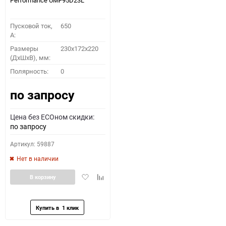
Performance UMF95D23L
Пусковой ток,
650
A:
Размеры
230x172x220
(ДхШхВ), мм:
Полярность:
0
по запросу
Цена без ECOном скидки:
по запросу
Артикул: 59887
Нет в наличии
Добавить
Добавить
В корзину
в
к
избранное
сравнению