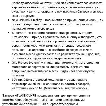
необслуживаемой конструкцией, что исключает возможность
взрыва от внешнего источника огня, а также минимизирует
риск проливания электролита при наклонах батареи и выхода
газа из корпуса
New Calcium-Tin alloy – новый сплав с применением кальция и
олова – защищает поверхность решёток от коррозии и
понижает темп саморазряда
X-Frame™ – технология изготовления решеток методом
штамповки – придает решеткам повышенную твердость, что
повышает устойчивость к коррозии и тем самым снижает
вероятность короткого замыкания, придает решеткам
повышенные адгезионные свойства (в результате чего
активная масса удерживается на решётках лучше и дольше),
оптимизирует протекание электрического тока
Grid Protect System™ – уникальная технология изготовления
материала сепаратора из микро-фибры, эффективно
защищающего активную массу – удлиняет срок службы
пластин
30% прибавка стартовой мощности – в сравнении с
параметрами обычных свинцово-кислотных батарей,
изготовленных по MF (Maintenance-Free) технологии.
Батареи ATLASBX UHPB предназначены для применения на
автомобилях, оборудованных сложными электронными
устройствами с повышенным энергопотреблением.