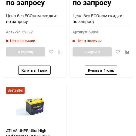
по запросу
по запросу
Как определить полярность?
Цена без ECOном скидки:
Цена без ECOном скидки:
0 - обратная
1 - прямая
3 - обратная
4 - прямая
по запросу
по запросу
Артикул: 59892
Артикул: 59890
Нет в наличии
Нет в наличии
Добавить
Добавить
Добавить
Доба
В корзину
В корзину
в
к
в
к
избранное
сравнению
избранное
сравн
Bestseller
ATLAS UHPB Ultra High