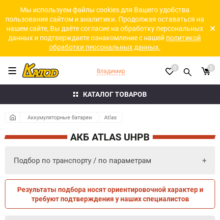
Мы используем файлы cookies для Вашего удобства
пользования сайтом и аналитики. Продолжая оставаться на
нашем сайте, Вы даёте согласие на обработку персональных
данных и подтверждаете ознакомление с нашей
политикой
обработки персональных данных.
0
0
Владимир
КАТАЛОГ ТОВАРОВ
Аккумуляторные батареи
Atlas
АКБ ATLAS UHPB
Подбор по транспорту / по параметрам
Результаты подбора носят ориентировочной характер и
ПО ПАРАМЕТРАМ
ПО ТРАНСПОРТУ
требуют подтверждения у наших специалистов