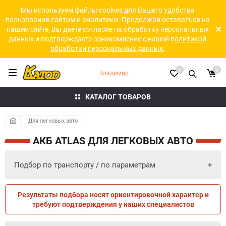
Мы используем файлы cookies для Вашего удобства
пользования сайтом и аналитики. Продолжая оставаться на
нашем сайте, Вы даёте согласие на обработку персональных
данных и подтверждаете ознакомление с нашей
политикой
обработки персональных данных.
0
0
Владимир
КАТАЛОГ ТОВАРОВ
Для легковых авто
АКБ ATLAS ДЛЯ ЛЕГКОВЫХ АВТО
Подбор по транспорту / по параметрам
Результаты подбора носят ориентировочной характер и
ПО ПАРАМЕТРАМ
ПО ТРАНСПОРТУ
требуют подтверждения у наших специалистов