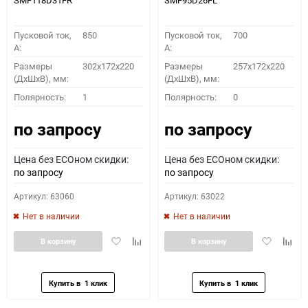
SMF118D31FR
SMF95D26FL
Пусковой ток,
850
Пусковой ток,
700
A:
A:
Размеры
302x172x220
Размеры
257x172x220
(ДхШхВ), мм:
(ДхШхВ), мм:
Полярность:
1
Полярность:
0
по запросу
по запросу
Цена без ECOном скидки:
Цена без ECOном скидки:
по запросу
по запросу
Артикул: 63060
Артикул: 63022
Нет в наличии
Нет в наличии
Добавить
Добавить
Добавить
Доба
В корзину
В корзину
в
к
в
к
избранное
сравнению
избранное
сравн