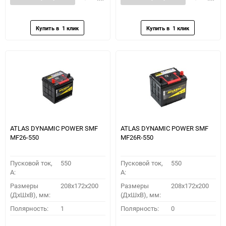
в
к
в
к
избранное
сравнению
избранное
сравн
ATLAS DYNAMIC POWER SMF
ATLAS DYNAMIC POWER SMF
MF26-550
MF26R-550
Пусковой ток,
550
Пусковой ток,
550
A:
A:
Размеры
208x172x200
Размеры
208x172x200
(ДхШхВ), мм:
(ДхШхВ), мм:
Полярность:
1
Полярность:
0