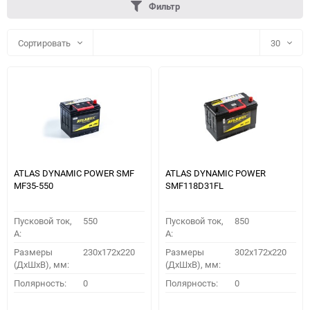
Фильтр
Сортировать
30
30
60
90
150
ATLAS DYNAMIC POWER SMF
ATLAS DYNAMIC POWER
MF35-550
SMF118D31FL
Пусковой ток,
550
Пусковой ток,
850
A:
A:
Размеры
230x172x220
Размеры
302x172x220
(ДхШхВ), мм:
(ДхШхВ), мм:
ПОДОБРАТЬ
Полярность:
0
Полярность:
0