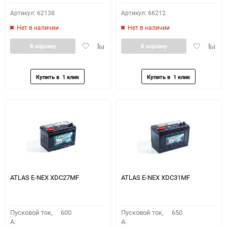
Артикул: 62138
Артикул: 66212
Нет в наличии
Нет в наличии
Добавить
Добавить
Добавить
Доба
В корзину
В корзину
в
к
в
к
избранное
сравнению
избранное
сравн
ATLAS E-NEX XDC27MF
ATLAS E-NEX XDC31MF
Пусковой ток,
600
Пусковой ток,
650
A:
A: