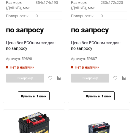
Размеры
354x174x190
Размеры
230x172x220
(ДхШхВ), мм:
(ДхШхВ), мм:
Полярность:
0
Полярность:
0
по запросу
по запросу
Цена без ECOном скидки:
Цена без ECOном скидки:
по запросу
по запросу
Артикул: 59890
Артикул: 59887
Нет в наличии
Нет в наличии
Добавить
Добавить
Добавить
Доба
В корзину
В корзину
в
к
в
к
избранное
сравнению
избранное
сравн