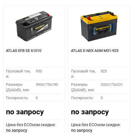
ATLAS EFB SE 61010
ATLAS E-NEX AGM M31-925
Пусковой ток,
950
Пусковой ток,
925
A:
A:
Размеры
393x175x190
Размеры
332х172х231
(ДхШхВ), мм:
(ДхШхВ), мм:
Полярность:
0
Полярность:
5
по запросу
по запросу
Цена без ECOном скидки:
Цена без ECOном скидки:
по запросу
по запросу