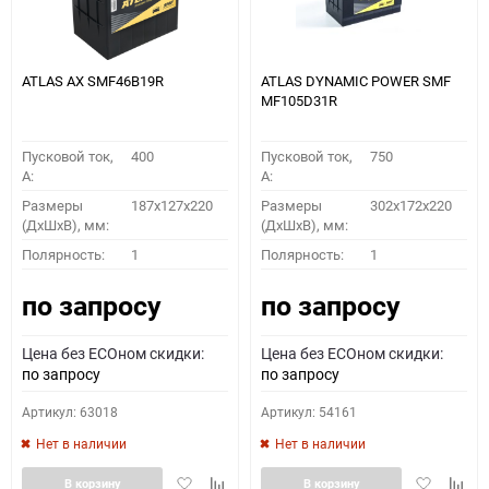
ATLAS AX SMF46B19R
ATLAS DYNAMIC POWER SMF
MF105D31R
Пусковой ток,
400
Пусковой ток,
750
A:
A:
Размеры
187x127x220
Размеры
302x172x220
(ДхШхВ), мм:
(ДхШхВ), мм:
Полярность:
1
Полярность:
1
по запросу
по запросу
Цена без ECOном скидки:
Цена без ECOном скидки:
по запросу
по запросу
Артикул: 63018
Артикул: 54161
Нет в наличии
Нет в наличии
Добавить
Добавить
Добавить
Доба
В корзину
В корзину