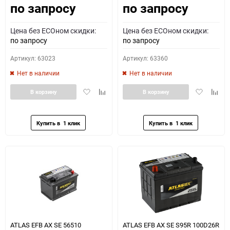
по запросу
по запросу
Цена без ECOном скидки:
Цена без ECOном скидки:
по запросу
по запросу
Артикул: 63023
Артикул: 63360
Нет в наличии
Нет в наличии
Добавить
Добавить
Добавить
Доба
В корзину
В корзину
в
к
в
к
избранное
сравнению
избранное
сравн
ATLAS EFB AX SE 56510
ATLAS EFB AX SE S95R 100D26R