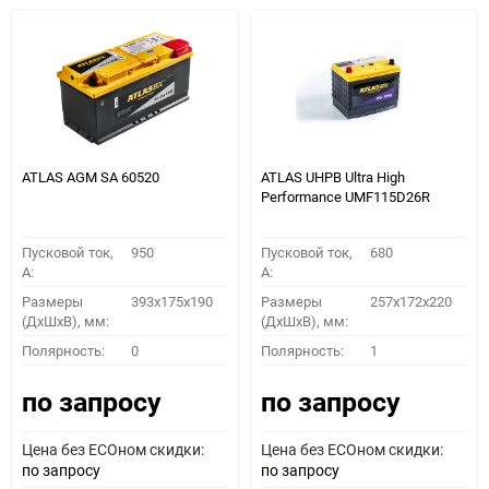
ATLAS AGM SA 60520
ATLAS UHPB Ultra High
Performance UMF115D26R
Пусковой ток,
950
Пусковой ток,
680
A:
A:
Размеры
393x175x190
Размеры
257x172x220
(ДхШхВ), мм:
(ДхШхВ), мм:
Полярность:
0
Полярность:
1
по запросу
по запросу
Цена без ECOном скидки:
Цена без ECOном скидки:
по запросу
по запросу