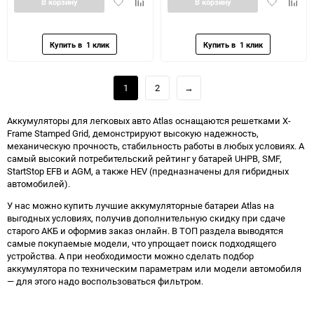
Добавить
Добавить
Добавить
Доба
В корзину
В корзину
в
к
в
к
избранное
сравнению
избранное
сравн
1
2
→
Аккумуляторы для легковых авто Atlas оснащаются решетками X-
Frame Stamped Grid, демонстрируют высокую надежность,
механическую прочность, стабильность работы в любых условиях. А
самый высокий потребительский рейтинг у батарей UHPB, SMF,
StartStop EFB и AGM, а также HEV (предназначены для гибридных
автомобилей).
У нас можно купить лучшие аккумуляторные батареи Atlas на
выгодных условиях, получив дополнительную скидку при сдаче
старого АКБ и оформив заказ онлайн. В ТОП раздела выводятся
самые покупаемые модели, что упрощает поиск подходящего
устройства. А при необходимости можно сделать подбор
аккумулятора по техническим параметрам или модели автомобиля
— для этого надо воспользоваться фильтром.