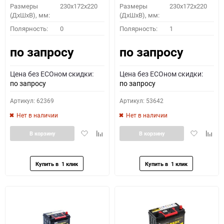
Размеры
230x172x220
Размеры
230x172x220
(ДхШхВ), мм:
(ДхШхВ), мм:
Полярность:
0
Полярность:
1
по запросу
по запросу
Цена без ECOном скидки:
Цена без ECOном скидки:
по запросу
по запросу
Артикул: 62369
Артикул: 53642
Нет в наличии
Нет в наличии
Добавить
Добавить
Добавить
Доба
В корзину
В корзину
в
к
в
к
избранное
сравнению
избранное
сравн