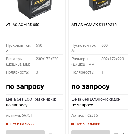
ATLAS AGM 35-650
ATLAS AGM AX S115D31R
Пусковой ток,
650
Пусковой ток,
800
A:
A:
Размеры
230x172x220
Размеры
302x172x220
(ДхШхВ), мм:
(ДхШхВ), мм:
Полярность:
0
Полярность:
1
по запросу
по запросу
Цена без ECOном скидки:
Цена без ECOном скидки:
по запросу
по запросу
Артикул: 66751
Артикул: 62885
Нет в наличии
Нет в наличии