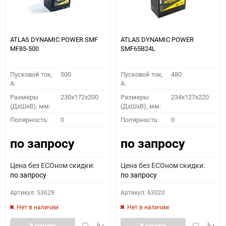
ATLAS DYNAMIC POWER SMF
ATLAS DYNAMIC POWER
MF85-500
SMF65B24L
Пусковой ток,
500
Пусковой ток,
480
A:
A:
Размеры
230x172x200
Размеры
234x127x220
(ДхШхВ), мм:
(ДхШхВ), мм:
Полярность:
0
Полярность:
0
по запросу
по запросу
Цена без ECOном скидки:
Цена без ECOном скидки:
по запросу
по запросу
Артикул: 53629
Артикул: 63020
Нет в наличии
Нет в наличии
Добавить
Добавить
Добавить
Доба
В корзину
В корзину