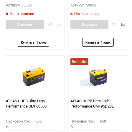
Артикул: 63025
Артикул: 59892
Нет в наличии
Нет в наличии
Добавить
Добавить
Добавить
Доба
В корзину
В корзину
в
к
в
к
избранное
сравнению
избранное
сравн
Bestseller
ATLAS UHPB Ultra High
ATLAS UHPB Ultra High
Performance UMF60500
Performance UMF95D23L
Пусковой ток,
850
Пусковой ток,
650
A:
A: