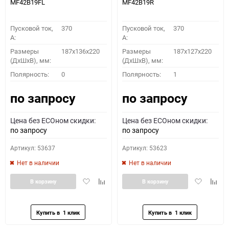
MF42B19FL
MF42B19R
Пусковой ток,
370
Пусковой ток,
370
A:
A:
Размеры
187x136x220
Размеры
187x127x220
(ДхШхВ), мм:
(ДхШхВ), мм:
Полярность:
0
Полярность:
1
по запросу
по запросу
Цена без ECOном скидки:
Цена без ECOном скидки:
по запросу
по запросу
Артикул: 53637
Артикул: 53623
Нет в наличии
Нет в наличии
Добавить
Добавить
Добавить
Доба
В корзину
В корзину
в
к
в
к
избранное
сравнению
избранное
сравн