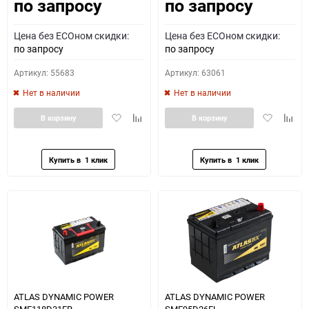
по запросу
по запросу
Как определить полярность?
Цена без ECOном скидки:
Цена без ECOном скидки:
0 - обратная
1 - прямая
3 - обратная
4 - прямая
по запросу
по запросу
Артикул: 55683
Артикул: 63061
Нет в наличии
Нет в наличии
Добавить
Добавить
Добавить
Доба
В корзину
В корзину
в
к
в
к
избранное
сравнению
избранное
сравн
ATLAS DYNAMIC POWER
ATLAS DYNAMIC POWER