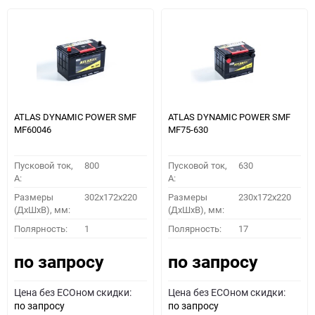
ATLAS DYNAMIC POWER SMF
ATLAS DYNAMIC POWER SMF
MF60046
MF75-630
Пусковой ток,
800
Пусковой ток,
630
A:
A:
Размеры
302x172x220
Размеры
230x172x220
(ДхШхВ), мм:
(ДхШхВ), мм:
Полярность:
1
Полярность:
17
по запросу
по запросу
Цена без ECOном скидки:
Цена без ECOном скидки:
по запросу
по запросу