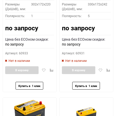
Размеры
302x172x220
Размеры
330x172x242
(ДхШхВ), мм:
(ДхШхВ), мм:
Полярность:
1
Полярность:
5
по запросу
по запросу
Цена без ECOном скидки:
Цена без ECOном скидки:
по запросу
по запросу
Артикул: 60933
Артикул: 60931
Нет в наличии
Нет в наличии
Добавить
Добавить
Добавить
Доба
В корзину
В корзину
в
к
в
к
избранное
сравнению
избранное
сравн