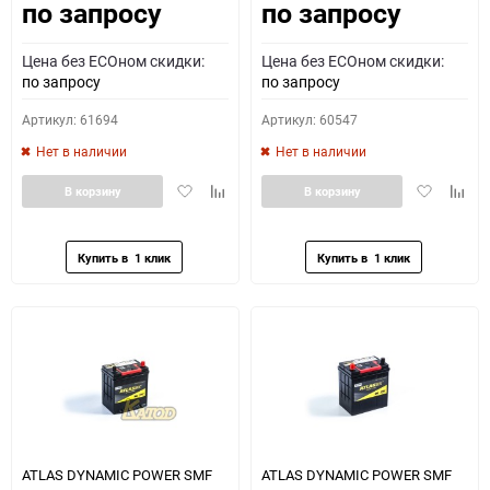
по запросу
по запросу
Цена без ECOном скидки:
Цена без ECOном скидки:
по запросу
по запросу
Артикул: 61694
Артикул: 60547
Нет в наличии
Нет в наличии
Добавить
Добавить
Добавить
Доба
В корзину
В корзину
в
к
в
к
избранное
сравнению
избранное
сравн
ATLAS DYNAMIC POWER SMF
ATLAS DYNAMIC POWER SMF