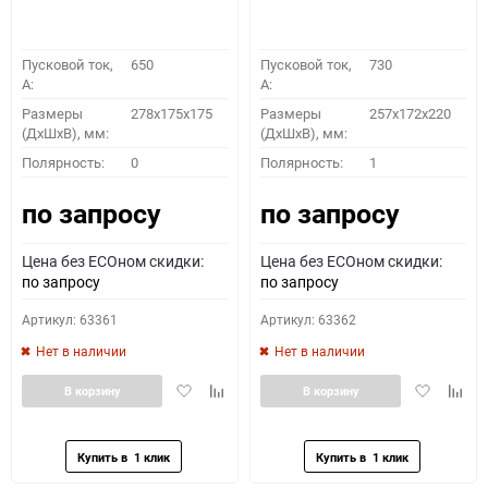
Пусковой ток,
650
Пусковой ток,
730
A:
A:
Размеры
278x175x175
Размеры
257x172x220
(ДхШхВ), мм:
(ДхШхВ), мм:
Полярность:
0
Полярность:
1
по запросу
по запросу
Цена без ECOном скидки:
Цена без ECOном скидки:
по запросу
по запросу
Артикул: 63361
Артикул: 63362
Нет в наличии
Нет в наличии
Добавить
Добавить
Добавить
Доба
В корзину
В корзину
в
к
в
к
избранное
сравнению
избранное
сравн