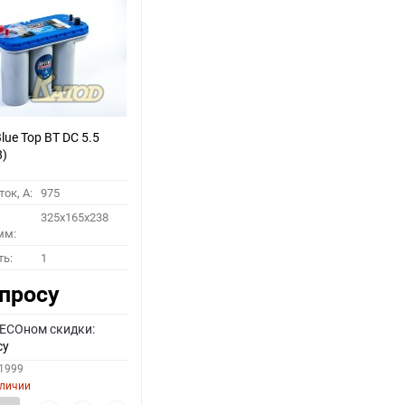
60
90
150
ue Top BT DC 5.5
8)
ок, A:
975
325x165x238
мм:
ть:
1
апросу
 ECOном скидки:
су
51999
аличии