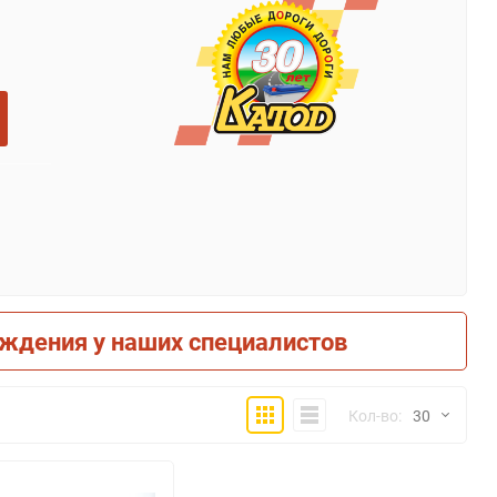
рждения у наших специалистов
Плитка
Компактно
Кол-во:
30
30