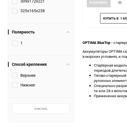
309x172x221
Быст
В КОРЗИНУ
прос
325x165x238
Полярность
OPTIMA BlueTop
-
стартер
1
Аккумуляторы OPTIMA се
в морских условиях, и по
Способ крепления
Стартерная модель
периодов длительн
Верхнее
Тягово-стартерный
рулонных элементо
Нижнее
Специально разраб
ти или 24-х вольто
Применение аккуму
очистить