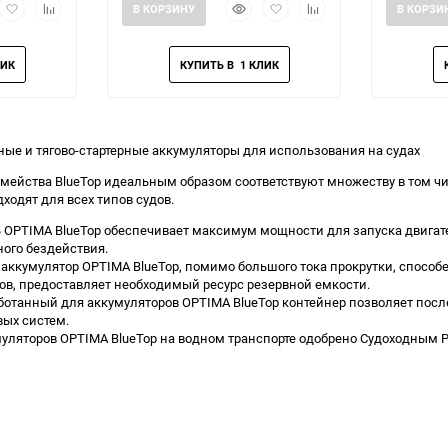
рый
Добавить
Добавить
Быстрый
Добавить
Добавить
В КОРЗИНУ
В КОРЗИ
мотр
в
к
просмотр
в
к
избранное
сравнению
избранное
сравнению
ные и тягово-стартерные аккумуляторы для использования на судах
мейства BlueTop идеальным образом соответствуют множеству в том ч
дходят для всех типов судов.
 OPTIMA BlueTop обеспечивает максимум мощности для запуска двигат
ого бездействия.
 аккумулятор OPTIMA BlueTop, помимо большого тока прокрутки, способе
в, предоставляет необходимый ресурс резервной емкости.
отанный для аккумуляторов OPTIMA BlueTop контейнер позволяет посл
вых систем.
ляторов OPTIMA BlueTop на водном транспорте одобрено Судоходным Регис