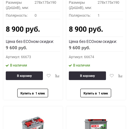
Размеры
278x175x190
Размеры
278x175x190
(ДхШхВ), мм:
(ДхШхВ), мм:
Полярность:
0
Полярность:
1
8 900
8 900
руб.
руб.
Цена без ECOном скидки:
Цена без ECOном скидки:
9 600
9 600
руб.
руб.
Артикул: 66673
Артикул: 66674
В наличии
В наличии
Добавить
Добавить
Добавить
Доба
В корзину
В корзину
в
к
в
к
избранное
сравнению
избранное
сравн