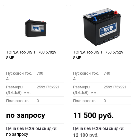
TOPLA Top JIS TT70J 57029
TOPLA Top JIS TT75J 57529
SMF
SMF
Пусковой ток,
700
Пусковой ток,
740
A:
A:
Размеры
259x175x221
Размеры
259x175x221
(ДхШхВ), мм:
(ДхШхВ), мм:
Полярность:
0
Полярность:
0
по запросу
11 500
руб.
Цена без ECOном скидки:
Цена без ECOном скидки:
по запросу
12 100
руб.