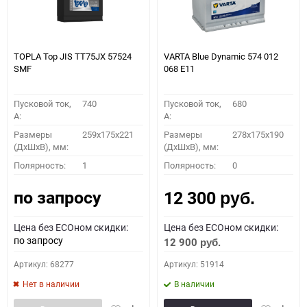
TOPLA Top JIS TT75JХ 57524
VARTA Blue Dynamic 574 012
SMF
068 E11
Пусковой ток,
740
Пусковой ток,
680
A:
A:
Размеры
259x175x221
Размеры
278x175x190
(ДхШхВ), мм:
(ДхШхВ), мм:
Полярность:
1
Полярность:
0
по запросу
12 300
руб.
Цена без ECOном скидки:
Цена без ECOном скидки:
по запросу
12 900
руб.
Артикул: 68277
Артикул: 51914
Нет в наличии
В наличии