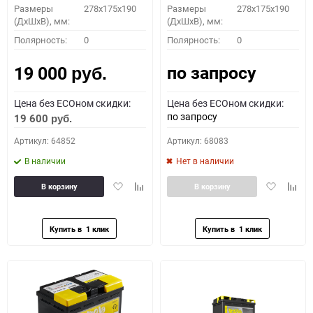
Размеры
278x175x190
Размеры
278x175x190
(ДхШхВ), мм:
(ДхШхВ), мм:
Полярность:
0
Полярность:
0
по запросу
19 000
руб.
Цена без ECOном скидки:
Цена без ECOном скидки:
по запросу
19 600
руб.
Артикул: 64852
Артикул: 68083
В наличии
Нет в наличии
Добавить
Добавить
Добавить
Доба
В корзину
В корзину
в
к
в
к
избранное
сравнению
избранное
сравн