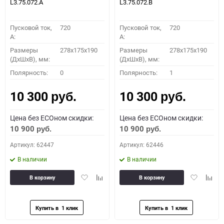
L3.75.072.A
L3.75.072.B
Пусковой ток,
720
Пусковой ток,
720
A:
A:
Размеры
278x175x190
Размеры
278x175x190
(ДхШхВ), мм:
(ДхШхВ), мм:
Полярность:
0
Полярность:
1
10 300
10 300
руб.
руб.
Цена без ECOном скидки:
Цена без ECOном скидки:
10 900
10 900
руб.
руб.
Артикул: 62447
Артикул: 62446
В наличии
В наличии
Добавить
Добавить
Добавить
Доба
В корзину
В корзину
в
к
в
к
избранное
сравнению
избранное
сравн