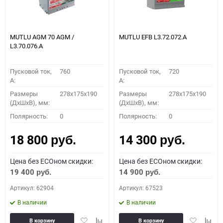
MUTLU AGM 70 AGM /
MUTLU EFB L3.72.072.A
L3.70.076.A
Пусковой ток,
760
Пусковой ток,
720
A:
A:
Размеры
278x175x190
Размеры
278x175x190
(ДхШхВ), мм:
(ДхШхВ), мм:
Полярность:
0
Полярность:
0
18 800
14 300
руб.
руб.
Цена без ECOном скидки:
Цена без ECOном скидки:
19 400
14 900
руб.
руб.
Артикул: 62904
Артикул: 67523
В наличии
В наличии
Добавить
Добавить
Добавить
Доба
В корзину
В корзину