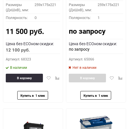
Размеры
259x175x221
Размеры
259x175x221
(ДхШхВ), мм:
(ДхШхВ), мм:
Полярность:
0
Полярность:
1
по запросу
11 500
руб.
Цена без ECOном скидки:
Цена без ECOном скидки:
по запросу
12 100
руб.
Артикул: 68323
Артикул: 65066
В наличии
Нет в наличии
Добавить
Добавить
Добавить
Доба
В корзину
В корзину
в
к
в
к
избранное
сравнению
избранное
сравн