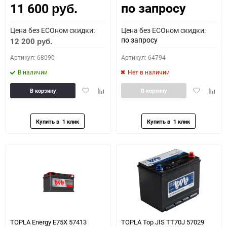
по запросу
11 600
руб.
Цена без ECOном скидки:
Цена без ECOном скидки:
по запросу
12 200
руб.
Артикул: 68090
Артикул: 64794
В наличии
Нет в наличии
Добавить
Добавить
Добавить
Доба
В корзину
В корзину
в
к
в
к
избранное
сравнению
избранное
сравн
TOPLA Energy E75X 57413
TOPLA Top JIS TT70J 57029