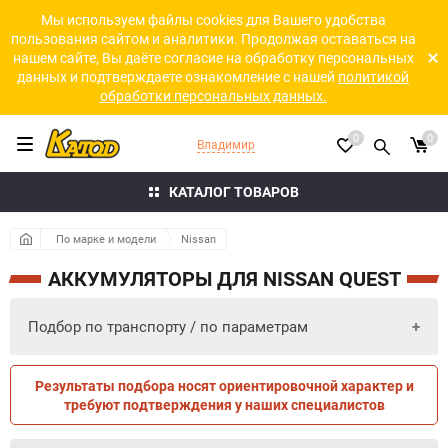
Мы используем файлы cookies для Вашего удобства
пользования сайтом и аналитики. Продолжая оставаться на
нашем сайте, Вы даёте согласие на обработку персональных
данных и подтверждаете ознакомление с нашей
политикой
обработки персональных данных.
0
0
Владимир
КАТАЛОГ ТОВАРОВ
По марке и модели
Nissan
АККУМУЛЯТОРЫ ДЛЯ NISSAN QUEST
Подбор по транспорту / по параметрам
Результаты подбора носят ориентировочной характер и
ПО ПАРАМЕТРАМ
ПО ТРАНСПОРТУ
требуют подтверждения у наших специалистов