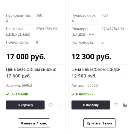
Пусковой ток,
760
Пусковой ток,
700
A:
A:
Размеры
278x175x190
Размеры
278x175x190
(ДхШхВ), мм:
(ДхШхВ), мм:
Полярность:
0
Полярность:
0
17 000
12 300
руб.
руб.
Цена без ECOном скидки:
Цена без ECOном скидки:
17 600
12 900
руб.
руб.
Артикул: 66962
Артикул: 66960
В наличии
В наличии
Добавить
Добавить
Добавить
Доба
В корзину
В корзину
в
к
в
к
избранное
сравнению
избранное
сравн