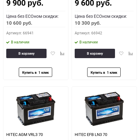
9 900
9 600
Как определить полярность?
руб.
руб.
Цена без ECOном скидки:
Цена без ECOном скидки:
0 - обратная
1 - прямая
3 - обратная
4 - прямая
10 600
10 300
руб.
руб.
Артикул: 66941
Артикул: 66942
В наличии
В наличии
Добавить
Добавить
Добавить
Доба
В корзину
В корзину
в
к
в
к
избранное
сравнению
избранное
сравн
HITEC AGM VRL3 70
HITEC EFB LN3 70