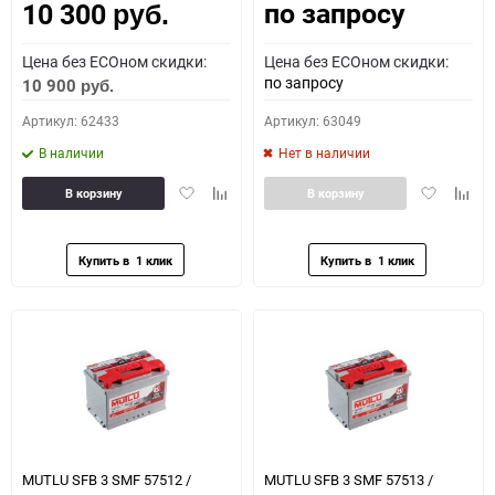
по запросу
10 300
руб.
Цена без ECOном скидки:
Цена без ECOном скидки:
по запросу
10 900
руб.
Артикул: 62433
Артикул: 63049
В наличии
Нет в наличии
Добавить
Добавить
Добавить
Доба
В корзину
В корзину
в
к
в
к
избранное
сравнению
избранное
сравн
MUTLU SFB 3 SMF 57512 /
MUTLU SFB 3 SMF 57513 /