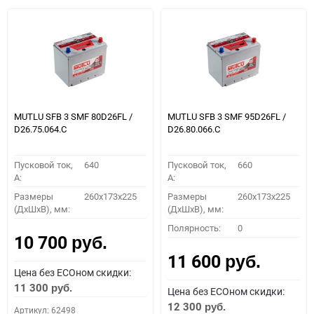
MUTLU SFB 3 SMF 80D26FL /
MUTLU SFB 3 SMF 95D26FL /
D26.75.064.C
D26.80.066.C
Пусковой ток,
640
Пусковой ток,
660
A:
A:
Размеры
260x173x225
Размеры
260x173x225
(ДхШхВ), мм:
(ДхШхВ), мм:
Полярность:
0
10 700
руб.
11 600
руб.
Цена без ECOном скидки:
11 300
руб.
Цена без ECOном скидки:
12 300
руб.
Артикул: 62498