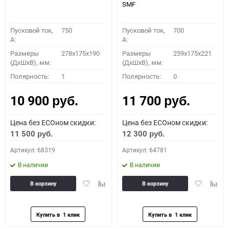
SMF
Пусковой ток,
750
Пусковой ток,
700
A:
A:
Размеры
278x175x190
Размеры
259x175x221
(ДхШхВ), мм:
(ДхШхВ), мм:
Полярность:
1
Полярность:
0
10 900
11 700
руб.
руб.
Цена без ECOном скидки:
Цена без ECOном скидки:
11 500
12 300
руб.
руб.
Артикул: 68319
Артикул: 64781
В наличии
В наличии
Добавить
Добавить
Добавить
Доба
В корзину
В корзину
в
к
в
к
избранное
сравнению
избранное
сравн