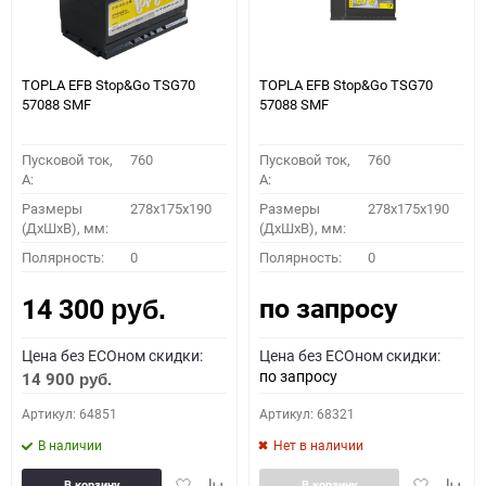
TOPLA EFB Stop&Go TSG70
TOPLA EFB Stop&Go TSG70
57088 SMF
57088 SMF
Пусковой ток,
760
Пусковой ток,
760
A:
A:
Размеры
278x175x190
Размеры
278x175x190
(ДхШхВ), мм:
(ДхШхВ), мм:
Полярность:
0
Полярность:
0
по запросу
14 300
руб.
Цена без ECOном скидки:
Цена без ECOном скидки:
по запросу
14 900
руб.
Артикул: 64851
Артикул: 68321
В наличии
Нет в наличии
Добавить
Добавить
Добавить
Доба
В корзину
В корзину