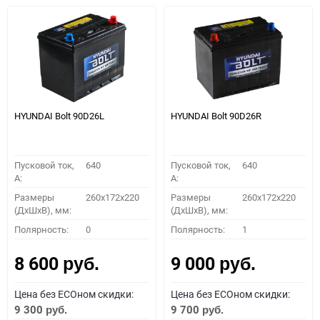
HYUNDAI Bolt 90D26L
HYUNDAI Bolt 90D26R
Пусковой ток,
640
Пусковой ток,
640
A:
A:
Размеры
260x172x220
Размеры
260x172x220
(ДхШхВ), мм:
(ДхШхВ), мм:
Полярность:
0
Полярность:
1
8 600
9 000
руб.
руб.
Цена без ECOном скидки:
Цена без ECOном скидки:
9 300
9 700
руб.
руб.