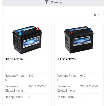
Фильтр
30
30
60
90
150
HITEC 90D26L
HITEC 90D26R
Пусковой ток,
640
Пусковой ток,
640
A:
A:
Размеры
260x172x220
Размеры
260x172x220
(ДхШхВ), мм:
(ДхШхВ), мм:
ПОДОБРАТЬ
Полярность:
0
Полярность:
1