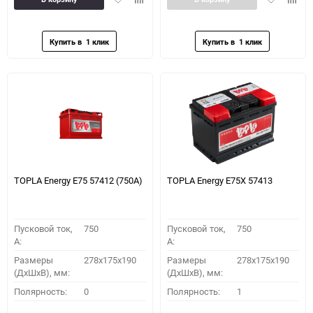
в
к
в
к
избранное
сравнению
избранное
сравн
TOPLA Energy E75 57412 (750A)
TOPLA Energy E75X 57413
Пусковой ток,
750
Пусковой ток,
750
A:
A:
Размеры
278x175x190
Размеры
278x175x190
(ДхШхВ), мм:
(ДхШхВ), мм:
Полярность:
0
Полярность:
1