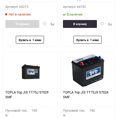
Артикул: 68275
Артикул: 64782
Нет в наличии
В наличии
Добавить
Добавить
Добавить
Доба
В корзину
В корзину
в
к
в
к
избранное
сравнению
избранное
сравн
TOPLA Top JIS TT75J 57529
TOPLA Top JIS TT75JХ 57524
SMF
SMF
Пусковой ток,
740
Пусковой ток,
740
A:
A: