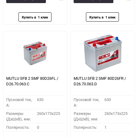
в
к
в
к
избранное
сравнению
избранное
сравн
MUTLU SFB 2 SMF 80D26FL /
MUTLU SFB 2 SMF 80D26FR /
D26.70.063.C
D26.70.063.D
Пусковой ток,
630
Пусковой ток,
630
A:
A:
Размеры
260x173x225
Размеры
260x173x225
(ДхШхВ), мм:
(ДхШхВ), мм:
Полярность:
0
Полярность:
1