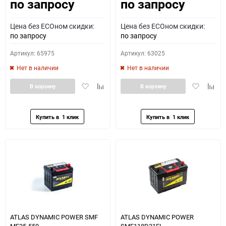
по запросу
по запросу
Как определить полярность?
Цена без ECOном скидки:
Цена без ECOном скидки:
0 - обратная
1 - прямая
3 - обратная
4 - прямая
по запросу
по запросу
Артикул: 65975
Артикул: 63025
Нет в наличии
Нет в наличии
Добавить
Добавить
Добавить
Доба
В корзину
В корзину
в
к
в
к
избранное
сравнению
избранное
сравн
ATLAS DYNAMIC POWER SMF
ATLAS DYNAMIC POWER