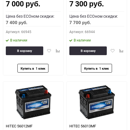
7 000
7 300
руб.
руб.
Цена без ECOном скидки:
Цена без ECOном скидки:
7 400
7 700
руб.
руб.
Артикул: 66945
Артикул: 66944
В наличии
В наличии
Добавить
Добавить
Добавить
Доба
В корзину
В корзину
в
к
в
к
избранное
сравнению
избранное
сравн
HITEC 56012MF
HITEC 56013MF