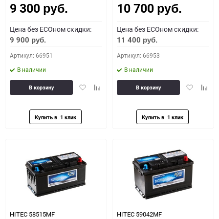
9 300
10 700
руб.
руб.
Цена без ECOном скидки:
Цена без ECOном скидки:
9 900
11 400
руб.
руб.
Артикул: 66951
Артикул: 66953
В наличии
В наличии
Добавить
Добавить
Добавить
Доба
В корзину
В корзину
в
к
в
к
избранное
сравнению
избранное
сравн
HITEC 58515MF
HITEC 59042MF