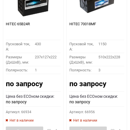
HITEC 65B24R
HITEC 70018MF
Пусковой ток,
430
Пусковой ток,
1150
A:
A:
Размеры
237x127x222
Размеры
510x222x228
(ДхШхВ), мм:
(ДхШхВ), мм:
Полярность:
1
Полярность:
3
по запросу
по запросу
Цена без ECOном скидки:
Цена без ECOном скидки:
по запросу
по запросу
Артикул: 66934
Артикул: 66956
Нет в наличии
Нет в наличии