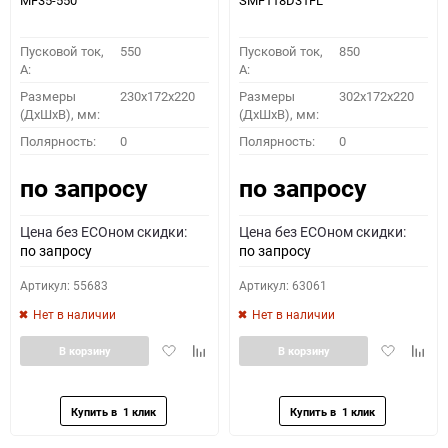
MF35-550
SMF118D31FL
Пусковой ток,
550
Пусковой ток,
850
A:
A:
Размеры
230x172x220
Размеры
302x172x220
(ДхШхВ), мм:
(ДхШхВ), мм:
Полярность:
0
Полярность:
0
по запросу
по запросу
Цена без ECOном скидки:
Цена без ECOном скидки:
по запросу
по запросу
Артикул: 55683
Артикул: 63061
Нет в наличии
Нет в наличии
Добавить
Добавить
Добавить
Доба
В корзину
В корзину
в
к
в
к
избранное
сравнению
избранное
сравн