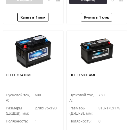
в
к
в
к
избранное
сравнению
избранное
сравн
HITEC 57413MF
HITEC 58014MF
Пусковой ток,
690
Пусковой ток,
750
A:
A:
Размеры
278x175x190
Размеры
315x175x175
(ДхШхВ), мм:
(ДхШхВ), мм:
Полярность:
1
Полярность:
0