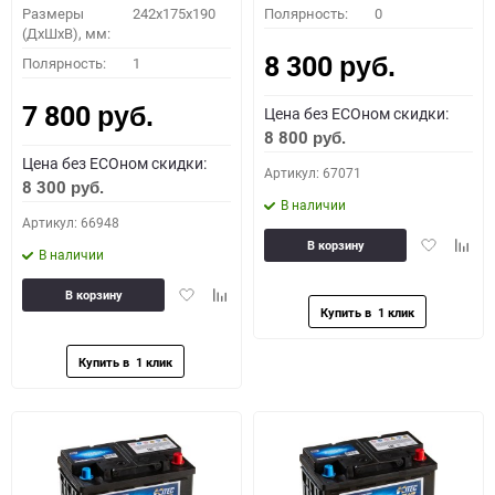
Размеры
242x175x190
Полярность:
0
(ДхШхВ), мм:
8 300
Полярность:
1
руб.
7 800
Цена без ECOном скидки:
руб.
8 800
руб.
Цена без ECOном скидки:
Артикул: 67071
8 300
руб.
В наличии
Артикул: 66948
Добавить
Доба
В корзину
В наличии
в
к
избранное
сравн
Добавить
Добавить
В корзину
в
к
избранное
сравнению