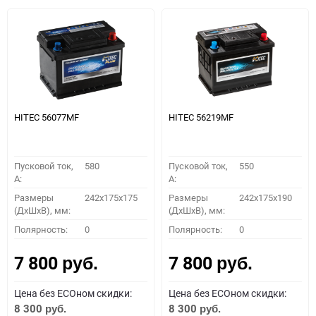
HITEC 56077MF
HITEC 56219MF
Пусковой ток,
580
Пусковой ток,
550
A:
A:
Размеры
242x175x175
Размеры
242x175x190
(ДхШхВ), мм:
(ДхШхВ), мм:
Полярность:
0
Полярность:
0
7 800
7 800
руб.
руб.
Цена без ECOном скидки:
Цена без ECOном скидки:
8 300
8 300
руб.
руб.