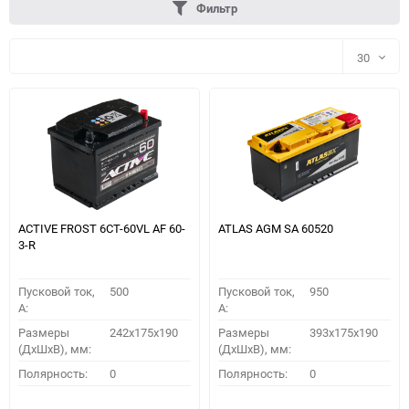
Фильтр
30
30
60
90
150
ACTIVE FROST 6СТ-60VL АF 60-
ATLAS AGM SA 60520
3-R
Пусковой ток,
500
Пусковой ток,
950
A:
A:
Размеры
242x175x190
Размеры
393x175x190
(ДхШхВ), мм:
(ДхШхВ), мм:
ПОДОБРАТЬ
Полярность:
0
Полярность:
0