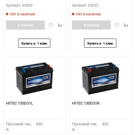
Артикул: 63060
Артикул: 63022
Нет в наличии
Нет в наличии
Добавить
Добавить
Добавить
Доба
В корзину
В корзину
в
к
в
к
избранное
сравнению
избранное
сравн
HITEC 130D31L
HITEC 130D31R
Пусковой ток,
820
Пусковой ток,
820
A:
A: