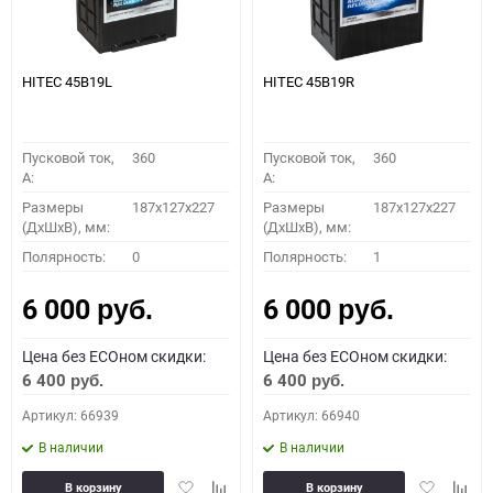
HITEC 45B19L
HITEC 45B19R
Пусковой ток,
360
Пусковой ток,
360
A:
A:
Размеры
187x127x227
Размеры
187x127x227
(ДхШхВ), мм:
(ДхШхВ), мм:
Полярность:
0
Полярность:
1
6 000
6 000
руб.
руб.
Цена без ECOном скидки:
Цена без ECOном скидки:
6 400
6 400
руб.
руб.
Артикул: 66939
Артикул: 66940
В наличии
В наличии
Добавить
Добавить
Добавить
Доба
В корзину
В корзину