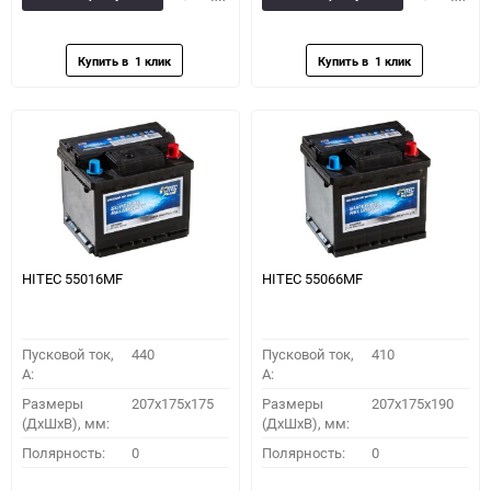
в
к
в
к
избранное
сравнению
избранное
сравн
HITEC 55016MF
HITEC 55066MF
Пусковой ток,
440
Пусковой ток,
410
A:
A:
Размеры
207x175x175
Размеры
207x175x190
(ДхШхВ), мм:
(ДхШхВ), мм:
Полярность:
0
Полярность:
0