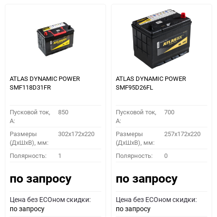
ATLAS DYNAMIC POWER
ATLAS DYNAMIC POWER
SMF118D31FR
SMF95D26FL
Пусковой ток,
850
Пусковой ток,
700
A:
A:
Размеры
302x172x220
Размеры
257x172x220
(ДхШхВ), мм:
(ДхШхВ), мм:
Полярность:
1
Полярность:
0
по запросу
по запросу
Цена без ECOном скидки:
Цена без ECOном скидки:
по запросу
по запросу