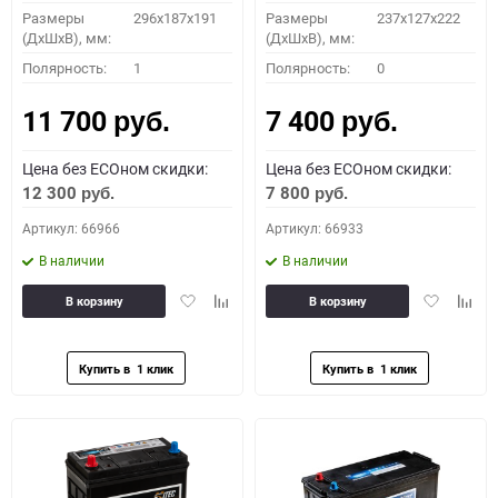
Размеры
296х187х191
Размеры
237x127x222
(ДхШхВ), мм:
(ДхШхВ), мм:
Полярность:
1
Полярность:
0
11 700
7 400
руб.
руб.
Цена без ECOном скидки:
Цена без ECOном скидки:
12 300
7 800
руб.
руб.
Артикул: 66966
Артикул: 66933
В наличии
В наличии
Добавить
Добавить
Добавить
Доба
В корзину
В корзину
в
к
в
к
избранное
сравнению
избранное
сравн