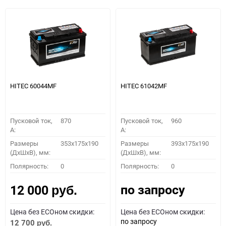
HITEC 60044MF
HITEC 61042MF
Пусковой ток,
870
Пусковой ток,
960
A:
A:
Размеры
353x175x190
Размеры
393x175x190
(ДхШхВ), мм:
(ДхШхВ), мм:
Полярность:
0
Полярность:
0
по запросу
12 000
руб.
Цена без ECOном скидки:
Цена без ECOном скидки:
по запросу
12 700
руб.