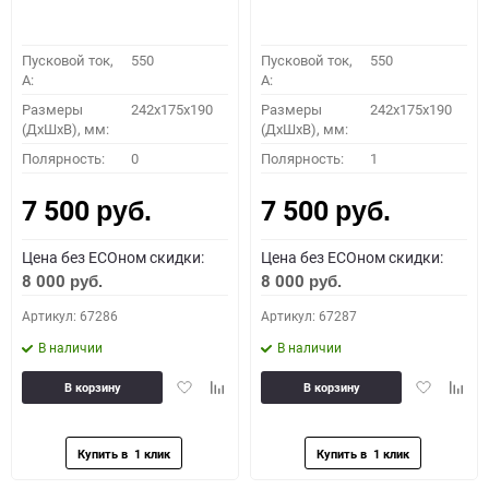
Пусковой ток,
550
Пусковой ток,
550
A:
A:
Размеры
242x175x190
Размеры
242x175x190
(ДхШхВ), мм:
(ДхШхВ), мм:
Полярность:
0
Полярность:
1
7 500
7 500
руб.
руб.
Цена без ECOном скидки:
Цена без ECOном скидки:
8 000
8 000
руб.
руб.
Артикул: 67286
Артикул: 67287
В наличии
В наличии
Добавить
Добавить
Добавить
Доба
В корзину
В корзину
в
к
в
к
избранное
сравнению
избранное
сравн