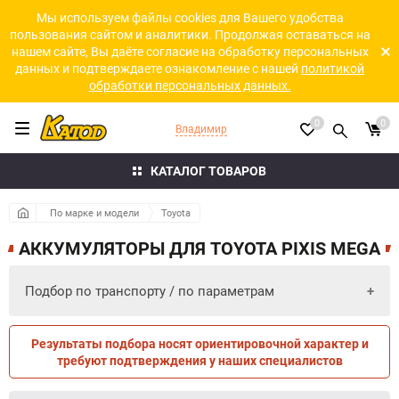
Мы используем файлы cookies для Вашего удобства
пользования сайтом и аналитики. Продолжая оставаться на
нашем сайте, Вы даёте согласие на обработку персональных
данных и подтверждаете ознакомление с нашей
политикой
обработки персональных данных.
0
0
Владимир
КАТАЛОГ ТОВАРОВ
По марке и модели
Toyota
АККУМУЛЯТОРЫ ДЛЯ TOYOTA PIXIS MEGA
Подбор по транспорту / по параметрам
Результаты подбора носят ориентировочной характер и
ПО ПАРАМЕТРАМ
ПО ТРАНСПОРТУ
требуют подтверждения у наших специалистов