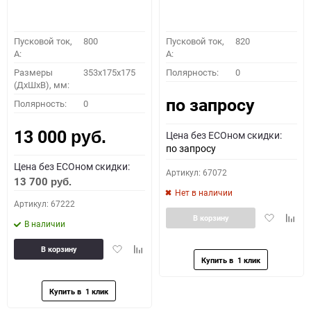
Пусковой ток,
800
Пусковой ток,
820
A:
A:
Размеры
353x175x175
Полярность:
0
(ДхШхВ), мм:
по запросу
Полярность:
0
13 000
Цена без ECOном скидки:
руб.
по запросу
Цена без ECOном скидки:
Артикул: 67072
13 700
руб.
Нет в наличии
Артикул: 67222
Добавить
Доба
В корзину
В наличии
в
к
избранное
сравн
Добавить
Добавить
В корзину
в
к
избранное
сравнению