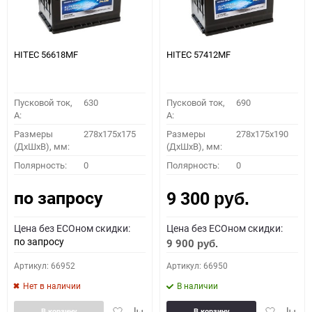
HITEC 56618MF
HITEC 57412MF
Пусковой ток,
630
Пусковой ток,
690
A:
A:
Размеры
278x175x175
Размеры
278x175x190
(ДхШхВ), мм:
(ДхШхВ), мм:
Полярность:
0
Полярность:
0
по запросу
9 300
руб.
Цена без ECOном скидки:
Цена без ECOном скидки:
по запросу
9 900
руб.
Артикул: 66952
Артикул: 66950
Нет в наличии
В наличии
Добавить
Добавить
Добавить
Доба
В корзину
В корзину