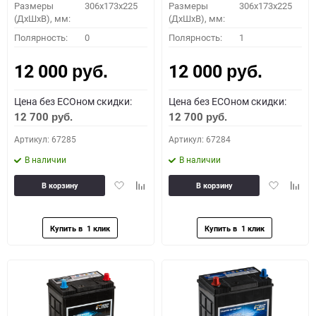
Размеры
306x173x225
Размеры
306x173x225
(ДхШхВ), мм:
(ДхШхВ), мм:
Полярность:
0
Полярность:
1
12 000
12 000
руб.
руб.
Цена без ECOном скидки:
Цена без ECOном скидки:
12 700
12 700
руб.
руб.
Артикул: 67285
Артикул: 67284
В наличии
В наличии
Добавить
Добавить
Добавить
Доба
В корзину
В корзину
в
к
в
к
избранное
сравнению
избранное
сравн