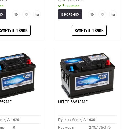
67287
Артикул: 67288
ии
В наличии
Быстрый
Добавить
Добавить
Быстрый
Добавить
Добавить
НУ
В КОРЗИНУ
просмотр
в
к
просмотр
в
к
избранное
сравнению
избранное
сравнени
6559MF
HITEC 56618MF
ок, A:
620
Пусковой ток, A:
630
ть:
0
Размеры
278x175x175