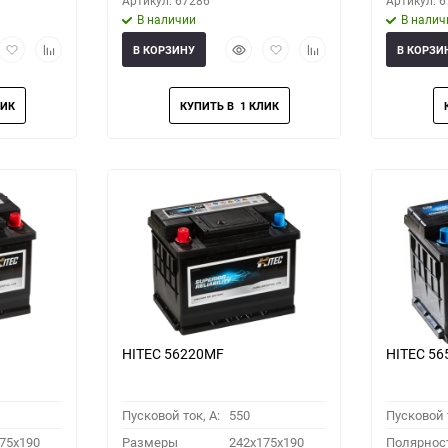
Артикул: 67286
Артикул: 
В наличии
В налич
рый
Добавить
Добавить
Быстрый
Добавить
Добавить
В КОРЗИНУ
В КОРЗИ
мотр
в
к
просмотр
в
к
избранное
сравнению
избранное
сравнению
HITEC 56220MF
HITEC 5
Пусковой ток, A:
550
Пусковой т
75x190
Размеры
242x175x190
Полярнос