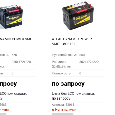
YNAMIC POWER SMF
ATLAS DYNAMIC POWER
0
SMF118D31FL
ок, A:
550
Пусковой ток, A:
850
230x172x220
Размеры
302x172x220
мм:
(ДхШхВ), мм:
ть:
0
Полярность:
0
апросу
по запросу
 ECOном скидки:
Цена без ECOном скидки:
су
по запросу
55683
Артикул: 63061
аличии
Нет в наличии