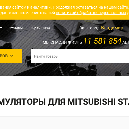
вания сайтом и аналитики. Продолжая оставаться на нашем сайте,
даете ознакомление с нашей
политикой обработки персональных 
Владимир
Ваш город:
Отзывы
Франшиза
11 581 854
МЫ СПАСЛИ ЖИЗНЬ
АВ
АРОВ
МУЛЯТОРЫ ДЛЯ MITSUBISHI ST