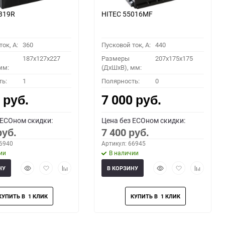
B19R
HITEC 55016MF
ок, A:
360
Пусковой ток, A:
440
187x127x227
Размеры
207x175x175
мм:
(ДхШхВ), мм:
ть:
1
Полярность:
0
0
7 000
руб.
руб.
 ECOном скидки:
Цена без ECOном скидки:
7 400
руб.
руб.
66940
Артикул: 66945
ии
В наличии
Быстрый
Добавить
Добавить
Быстрый
Добавить
Добавить
НУ
В КОРЗИНУ
просмотр
в
к
просмотр
в
к
избранное
сравнению
избранное
сравнени