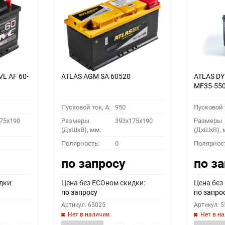
VL АF 60-
ATLAS AGM SA 60520
ATLAS D
MF35-55
Пусковой ток, A:
950
Пусковой т
75x190
Размеры
393x175x190
Размеры
(ДхШхВ), мм:
(ДхШхВ), 
Полярность:
0
Полярнос
по запросу
по з
дки:
Цена без ECOном скидки:
Цена без
по запросу
по запро
Артикул: 63025
Артикул: 
Нет в наличии
Нет в н