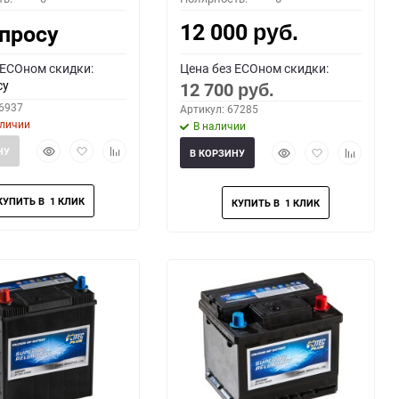
12 000
апросу
руб.
 ECOном скидки:
Цена без ECOном скидки:
су
12 700
руб.
66937
Артикул: 67285
аличии
В наличии
Быстрый
Добавить
Добавить
Быстрый
Добавить
Добавить
НУ
В КОРЗИНУ
просмотр
в
к
просмотр
в
к
избранное
сравнению
избранное
сравнени