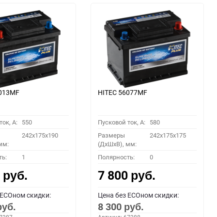
6013MF
HITEC 56077MF
ок, A:
550
Пусковой ток, A:
580
242x175x190
Размеры
242x175x175
мм:
(ДхШхВ), мм:
ть:
1
Полярность:
0
0
7 800
руб.
руб.
 ECOном скидки:
Цена без ECOном скидки:
8 300
руб.
руб.