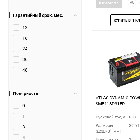
Быст
В КОРЗИНУ
прос
Гарантийный срок, мес.
12
18
24
36
48
Полярность
ATLAS DYNAMIC POW
SMF118D31FR
0
1
Пусковой ток, A:
850
Размеры
302x1
3
(ДхШхВ), мм:
4
Полярность:
1