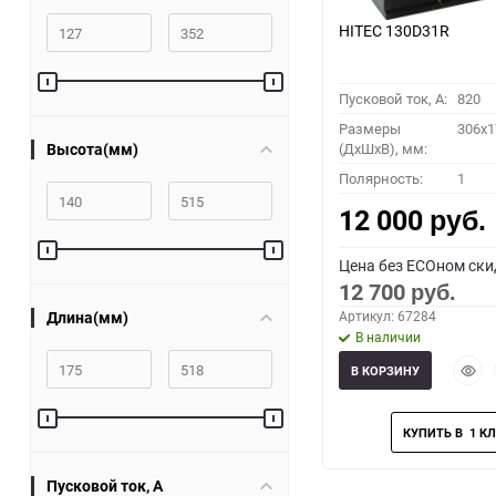
HITEC 130D31R
Пусковой ток, A:
820
Размеры
306x1
Высота(мм)
(ДхШхВ), мм:
Полярность:
1
12 000
руб.
Цена без ECOном ски
12 700
руб.
Длина(мм)
Артикул: 67284
В наличии
Быст
В КОРЗИНУ
прос
Пусковой ток, A