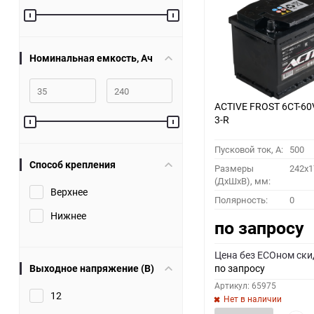
60
90
Номинальная емкость, Ач
150
ACTIVE FROST 6СТ-60
3-R
Пусковой ток, A:
500
Способ крепления
Размеры
242x1
(ДхШхВ), мм:
Верхнее
Полярность:
0
Нижнее
по запросу
Цена без ECOном ски
Выходное напряжение (В)
по запросу
Артикул: 65975
12
Нет в наличии