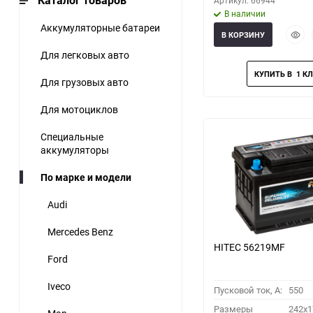
Каталог товаров
Артикул: 66944
В наличии
Аккумуляторные батареи
Быст
В КОРЗИНУ
прос
Для легковых авто
Для грузовых авто
Для мотоциклов
Специальные
аккумуляторы
По марке и модели
Audi
Mercedes Benz
HITEC 56219MF
Ford
Iveco
Пусковой ток, A:
550
Размеры
242x1