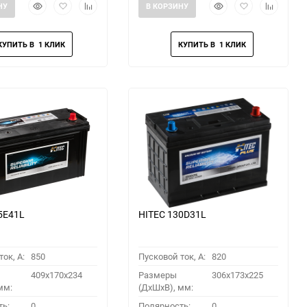
Быстрый
Добавить
Добавить
Быстрый
Добавить
Добавить
НУ
В КОРЗИНУ
просмотр
в
к
просмотр
в
к
избранное
сравнению
избранное
сравнени
5E41L
HITEC 130D31L
ок, A:
850
Пусковой ток, A:
820
409x170x234
Размеры
306x173x225
мм:
(ДхШхВ), мм:
ть:
0
Полярность:
0