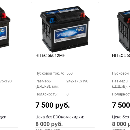
HITEC 56012MF
HITEC 5
Пусковой ток, A:
550
Пусковой т
75x190
Размеры
242x175x190
Размеры
(ДхШхВ), мм:
(ДхШхВ), 
Полярность:
0
Полярнос
7 500
7 50
руб.
дки:
Цена без ECOном скидки:
Цена без
8 000
8 000
руб.