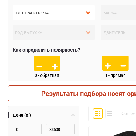
Как определить полярность?
0 - обратная
1 - прямая
Результаты подбора носят ор
Плитка
Компактно
Кол-во:
Цена (р.)
30