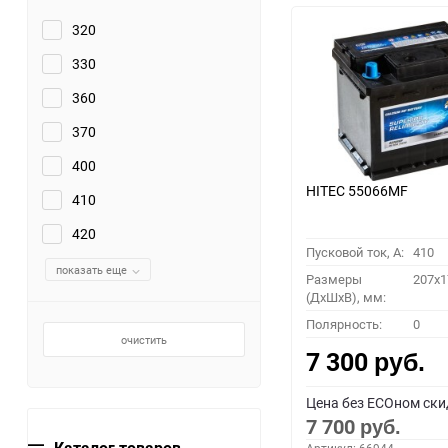
320
330
360
370
400
HITEC 55066MF
410
420
Пусковой ток, A:
410
показать еще
Размеры
207x1
(ДхШхВ), мм:
Полярность:
0
очистить
7 300
руб.
Цена без ECOном ски
7 700
руб.