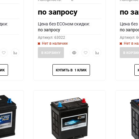
по запросу
по з
дки:
Цена без ECOном скидки:
Цена без
по запросу
по запро
Артикул: 63022
Артикул: 
Нет в наличии
Нет в н
рый
Добавить
Добавить
Быстрый
Добавить
Добавить
В КОРЗИНУ
В КОРЗИ
мотр
в
к
просмотр
в
к
избранное
сравнению
избранное
сравнению