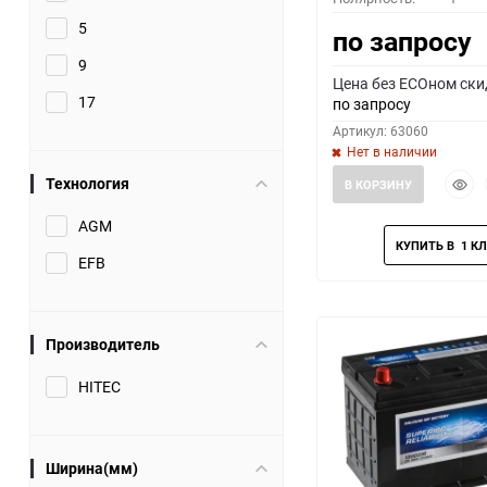
5
по запросу
9
Цена без ECOном ски
17
по запросу
Артикул: 63060
Нет в наличии
Быст
Технология
В КОРЗИНУ
прос
AGM
EFB
Производитель
HITEC
Ширина(мм)