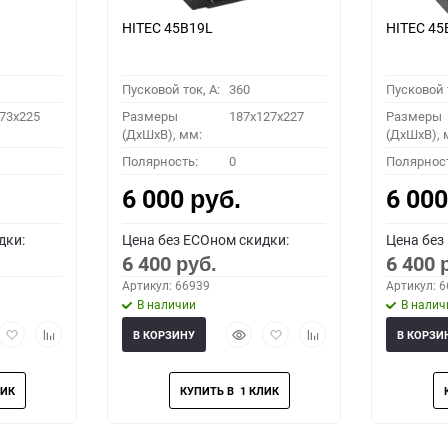
HITEC 45B19L
HITEC 45
Пусковой ток, A:
360
Пусковой т
73x225
Размеры
187x127x227
Размеры
(ДхШхВ), мм:
(ДхШхВ), 
Полярность:
0
Полярнос
6 000
6 00
руб.
дки:
Цена без ECOном скидки:
Цена без
6 400
6 400
руб.
Артикул: 66939
Артикул: 
В наличии
В налич
рый
Добавить
Добавить
Быстрый
Добавить
Добавить
В КОРЗИНУ
В КОРЗИ
мотр
в
к
просмотр
в
к
избранное
сравнению
избранное
сравнению