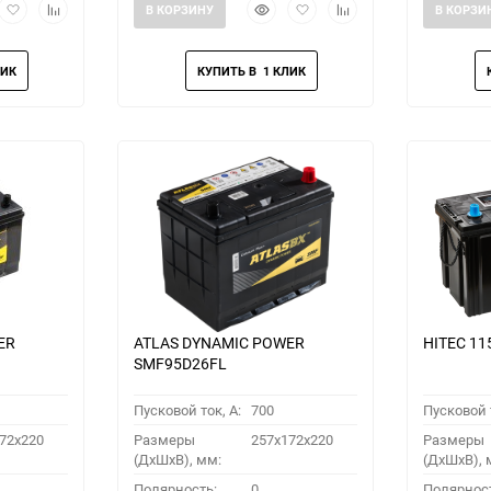
рый
Добавить
Добавить
Быстрый
Добавить
Добавить
В КОРЗИНУ
В КОРЗИ
мотр
в
к
просмотр
в
к
избранное
сравнению
избранное
сравнению
ER
ATLAS DYNAMIC POWER
HITEC 11
SMF95D26FL
Пусковой ток, A:
700
Пусковой т
72x220
Размеры
257x172x220
Размеры
(ДхШхВ), мм:
(ДхШхВ), 
Полярность:
0
Полярнос