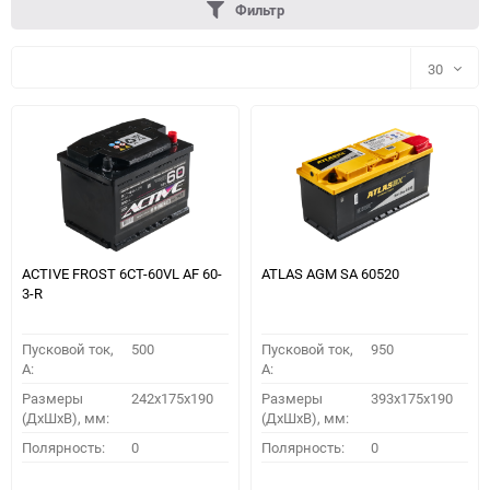
Фильтр
30
30
60
90
150
ACTIVE FROST 6СТ-60VL АF 60-
ATLAS AGM SA 60520
3-R
Пусковой ток,
500
Пусковой ток,
950
A:
A:
Размеры
242x175x190
Размеры
393x175x190
(ДхШхВ), мм:
(ДхШхВ), мм:
ПОДОБРАТЬ
Полярность:
0
Полярность:
0