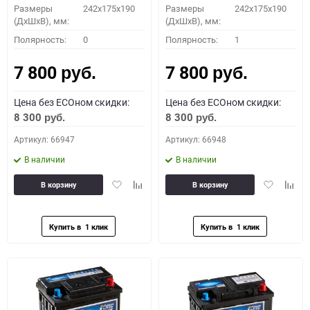
Размеры
242x175x190
Размеры
242x175x190
(ДхШхВ), мм:
(ДхШхВ), мм:
Полярность:
0
Полярность:
1
7 800
7 800
руб.
руб.
Цена без ECOном скидки:
Цена без ECOном скидки:
8 300
8 300
руб.
руб.
Артикул: 66947
Артикул: 66948
В наличии
В наличии
Добавить
Добавить
Добавить
Доба
В корзину
В корзину
в
к
в
к
избранное
сравнению
избранное
сравн