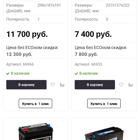
Размеры
296х187х191
Размеры
237x127x222
(ДхШхВ), мм:
(ДхШхВ), мм:
Полярность:
1
Полярность:
0
11 700
7 400
руб.
руб.
Цена без ECOном скидки:
Цена без ECOном скидки:
12 300
7 800
руб.
руб.
Артикул: 66966
Артикул: 66933
В наличии
В наличии
Добавить
Добавить
Добавить
Доба
В корзину
В корзину
в
к
в
к
избранное
сравнению
избранное
сравн