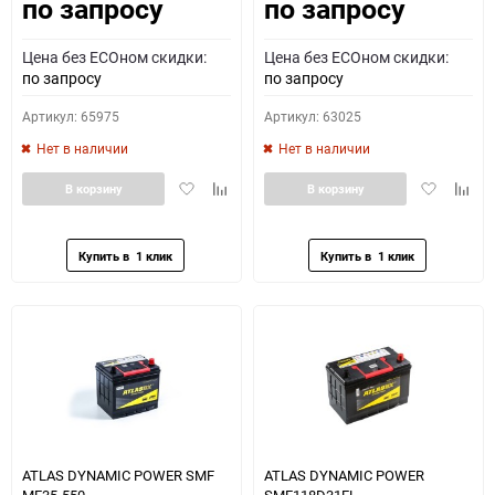
по запросу
по запросу
Как определить полярность?
Цена без ECOном скидки:
Цена без ECOном скидки:
0 - обратная
1 - прямая
3 - обратная
4 - прямая
по запросу
по запросу
Артикул: 65975
Артикул: 63025
Нет в наличии
Нет в наличии
Добавить
Добавить
Добавить
Доба
В корзину
В корзину
в
к
в
к
избранное
сравнению
избранное
сравн
ATLAS DYNAMIC POWER SMF
ATLAS DYNAMIC POWER