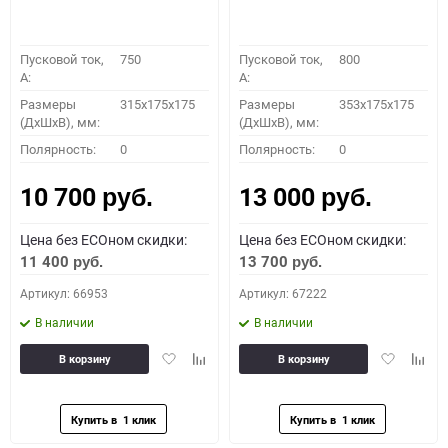
Пусковой ток,
750
Пусковой ток,
800
A:
A:
Размеры
315x175x175
Размеры
353x175x175
(ДхШхВ), мм:
(ДхШхВ), мм:
Полярность:
0
Полярность:
0
10 700
13 000
руб.
руб.
Цена без ECOном скидки:
Цена без ECOном скидки:
11 400
13 700
руб.
руб.
Артикул: 66953
Артикул: 67222
В наличии
В наличии
Добавить
Добавить
Добавить
Доба
В корзину
В корзину
в
к
в
к
избранное
сравнению
избранное
сравн