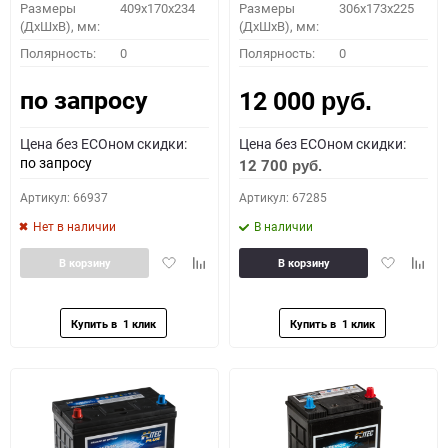
Размеры
409x170x234
Размеры
306x173x225
(ДхШхВ), мм:
(ДхШхВ), мм:
Полярность:
0
Полярность:
0
по запросу
12 000
руб.
Цена без ECOном скидки:
Цена без ECOном скидки:
по запросу
12 700
руб.
Артикул: 66937
Артикул: 67285
Нет в наличии
В наличии
Добавить
Добавить
Добавить
Доба
В корзину
В корзину
в
к
в
к
избранное
сравнению
избранное
сравн