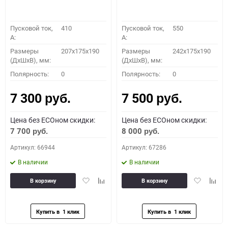
Пусковой ток,
410
Пусковой ток,
550
A:
A:
Размеры
207x175x190
Размеры
242x175x190
(ДхШхВ), мм:
(ДхШхВ), мм:
Полярность:
0
Полярность:
0
7 300
7 500
руб.
руб.
Цена без ECOном скидки:
Цена без ECOном скидки:
7 700
8 000
руб.
руб.
Артикул: 66944
Артикул: 67286
В наличии
В наличии
Добавить
Добавить
Добавить
Доба
В корзину
В корзину
в
к
в
к
избранное
сравнению
избранное
сравн