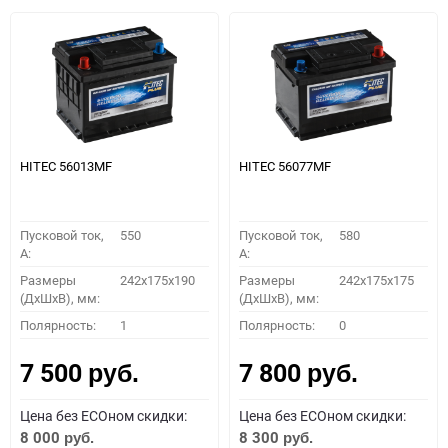
HITEC 56013MF
HITEC 56077MF
Пусковой ток,
550
Пусковой ток,
580
A:
A:
Размеры
242x175x190
Размеры
242x175x175
(ДхШхВ), мм:
(ДхШхВ), мм:
Полярность:
1
Полярность:
0
7 500
7 800
руб.
руб.
Цена без ECOном скидки:
Цена без ECOном скидки:
8 000
8 300
руб.
руб.