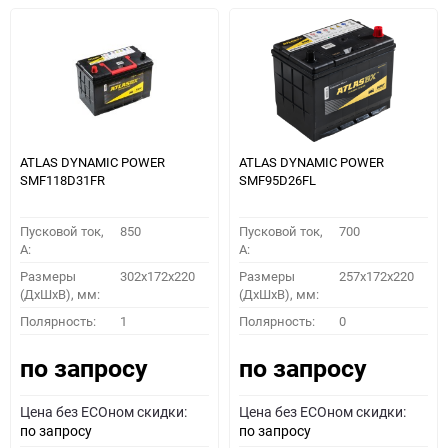
ATLAS DYNAMIC POWER
ATLAS DYNAMIC POWER
SMF118D31FR
SMF95D26FL
Пусковой ток,
850
Пусковой ток,
700
A:
A:
Размеры
302x172x220
Размеры
257x172x220
(ДхШхВ), мм:
(ДхШхВ), мм:
Полярность:
1
Полярность:
0
по запросу
по запросу
Цена без ECOном скидки:
Цена без ECOном скидки:
по запросу
по запросу