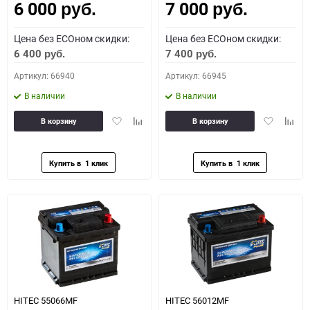
6 000
7 000
руб.
руб.
Цена без ECOном скидки:
Цена без ECOном скидки:
6 400
7 400
руб.
руб.
Артикул: 66940
Артикул: 66945
В наличии
В наличии
Добавить
Добавить
Добавить
Доба
В корзину
В корзину
в
к
в
к
избранное
сравнению
избранное
сравн
HITEC 55066MF
HITEC 56012MF