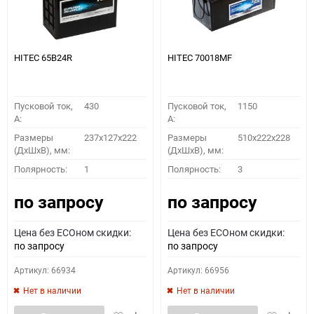
HITEC 65B24R
HITEC 70018MF
Пусковой ток,
430
Пусковой ток,
1150
A:
A:
Размеры
237x127x222
Размеры
510x222x228
(ДхШхВ), мм:
(ДхШхВ), мм:
Полярность:
1
Полярность:
3
по запросу
по запросу
Цена без ECOном скидки:
Цена без ECOном скидки:
по запросу
по запросу
Артикул: 66934
Артикул: 66956
Нет в наличии
Нет в наличии