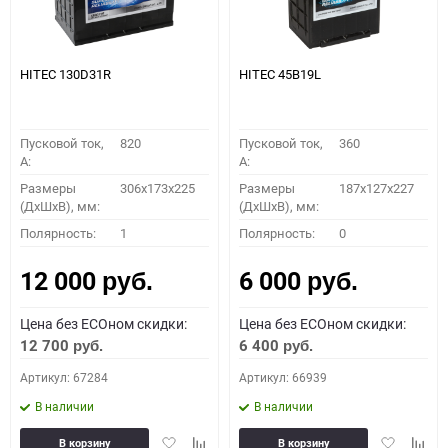
HITEC 130D31R
HITEC 45B19L
Пусковой ток,
820
Пусковой ток,
360
A:
A:
Размеры
306x173x225
Размеры
187x127x227
(ДхШхВ), мм:
(ДхШхВ), мм:
Полярность:
1
Полярность:
0
12 000
6 000
руб.
руб.
Цена без ECOном скидки:
Цена без ECOном скидки:
12 700
6 400
руб.
руб.
Артикул: 67284
Артикул: 66939
В наличии
В наличии
Добавить
Добавить
Добавить
Доба
В корзину
В корзину