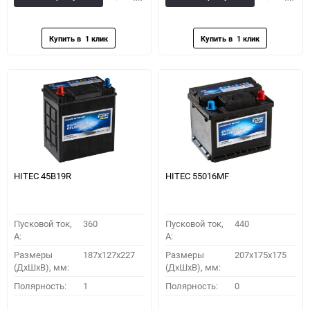
в
к
в
к
избранное
сравнению
избранное
сравн
HITEC 45B19R
HITEC 55016MF
Пусковой ток,
360
Пусковой ток,
440
A:
A:
Размеры
187x127x227
Размеры
207x175x175
(ДхШхВ), мм:
(ДхШхВ), мм:
Полярность:
1
Полярность:
0