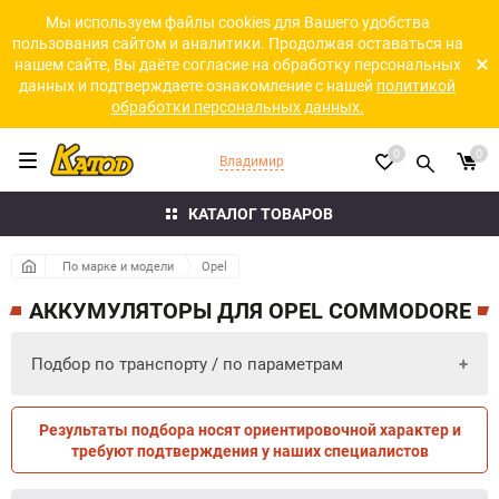
Мы используем файлы cookies для Вашего удобства
пользования сайтом и аналитики. Продолжая оставаться на
нашем сайте, Вы даёте согласие на обработку персональных
данных и подтверждаете ознакомление с нашей
политикой
обработки персональных данных.
0
0
Владимир
КАТАЛОГ ТОВАРОВ
По марке и модели
Opel
АККУМУЛЯТОРЫ ДЛЯ OPEL COMMODORE
Подбор по транспорту / по параметрам
Результаты подбора носят ориентировочной характер и
ПО ПАРАМЕТРАМ
ПО ТРАНСПОРТУ
требуют подтверждения у наших специалистов