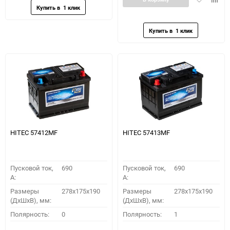
в
к
избранное
сравн
HITEC 57412MF
HITEC 57413MF
Пусковой ток,
690
Пусковой ток,
690
A:
A:
Размеры
278x175x190
Размеры
278x175x190
(ДхШхВ), мм:
(ДхШхВ), мм:
Полярность:
0
Полярность:
1