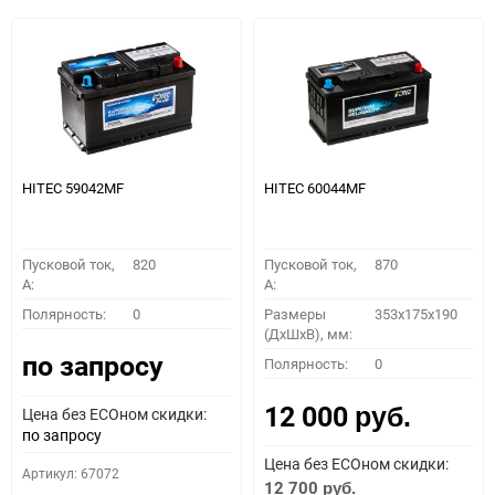
HITEC 59042MF
HITEC 60044MF
Пусковой ток,
820
Пусковой ток,
870
A:
A:
Полярность:
0
Размеры
353x175x190
(ДхШхВ), мм:
по запросу
Полярность:
0
12 000
Цена без ECOном скидки:
руб.
по запросу
Цена без ECOном скидки:
Артикул: 67072
12 700
руб.