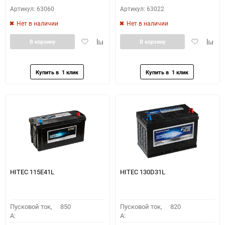
Артикул: 63060
Артикул: 63022
Нет в наличии
Нет в наличии
Добавить
Добавить
Добавить
Доба
В корзину
В корзину
в
к
в
к
избранное
сравнению
избранное
сравн
HITEC 115E41L
HITEC 130D31L
Пусковой ток,
850
Пусковой ток,
820
A:
A: