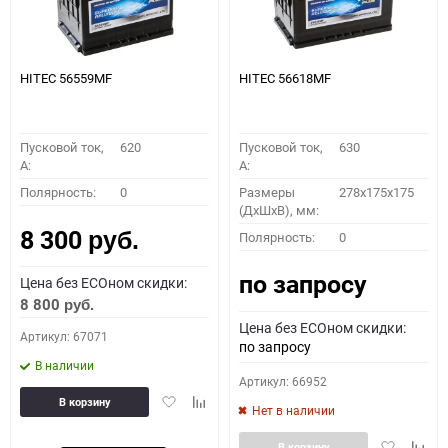
HITEC 56559MF
HITEC 56618MF
Пусковой ток,
620
Пусковой ток,
630
A:
A:
Полярность:
0
Размеры
278x175x175
(ДхШхВ), мм:
8 300
Полярность:
0
руб.
по запросу
Цена без ECOном скидки:
8 800
руб.
Цена без ECOном скидки:
Артикул: 67071
по запросу
В наличии
Артикул: 66952
Добавить
Добавить
В корзину
Нет в наличии
в
к
избранное
сравнению
Добавить
Доба
В корзину