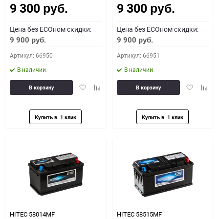
9 300
9 300
руб.
руб.
Цена без ECOном скидки:
Цена без ECOном скидки:
9 900
9 900
руб.
руб.
Артикул: 66950
Артикул: 66951
В наличии
В наличии
Добавить
Добавить
Добавить
Доба
В корзину
В корзину
в
к
в
к
избранное
сравнению
избранное
сравн
HITEC 58014MF
HITEC 58515MF