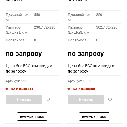
MF35-550
SMF118D31FL
Пусковой ток,
550
Пусковой ток,
850
A:
A:
Размеры
230x172x220
Размеры
302x172x220
(ДхШхВ), мм:
(ДхШхВ), мм:
Полярность:
0
Полярность:
0
по запросу
по запросу
Цена без ECOном скидки:
Цена без ECOном скидки:
по запросу
по запросу
Артикул: 55683
Артикул: 63061
Нет в наличии
Нет в наличии
Добавить
Добавить
Добавить
Доба
В корзину
В корзину
в
к
в
к
избранное
сравнению
избранное
сравн