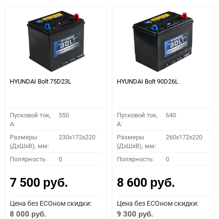
HYUNDAI Bolt 75D23L
HYUNDAI Bolt 90D26L
Пусковой ток,
550
Пусковой ток,
640
A:
A:
Размеры
230x172x220
Размеры
260x172x220
(ДхШхВ), мм:
(ДхШхВ), мм:
Полярность:
0
Полярность:
0
7 500
8 600
руб.
руб.
Цена без ECOном скидки:
Цена без ECOном скидки:
8 000
9 300
руб.
руб.