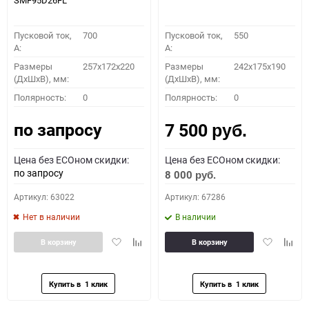
SMF95D26FL
Пусковой ток,
700
Пусковой ток,
550
A:
A:
Размеры
257x172x220
Размеры
242x175x190
(ДхШхВ), мм:
(ДхШхВ), мм:
Полярность:
0
Полярность:
0
по запросу
7 500
руб.
Цена без ECOном скидки:
Цена без ECOном скидки:
по запросу
8 000
руб.
Артикул: 63022
Артикул: 67286
Нет в наличии
В наличии
Добавить
Добавить
Добавить
Доба
В корзину
В корзину
в
к
в
к
избранное
сравнению
избранное
сравн