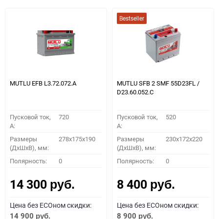
Bestseller
MUTLU EFB L3.72.072.A
MUTLU SFB 2 SMF 55D23FL /
D23.60.052.C
Пусковой ток,
720
Пусковой ток,
520
A:
A:
Размеры
278x175x190
Размеры
230x172x220
(ДхШхВ), мм:
(ДхШхВ), мм:
Полярность:
0
Полярность:
0
14 300
8 400
руб.
руб.
Цена без ECOном скидки:
Цена без ECOном скидки:
14 900
8 900
руб.
руб.