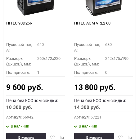
HITEC 90D26R
HITEC AGM VRL2 60
Пусковой ток,
640
Пусковой ток,
680
A:
A:
Размеры
260x172x220
Размеры
242x175x190
(ДхШхВ), мм:
(ДхШхВ), мм:
Полярность:
1
Полярность:
0
9 600
13 800
руб.
руб.
Цена без ECOном скидки:
Цена без ECOном скидки:
10 300
14 300
руб.
руб.
Артикул: 66942
Артикул: 67221
В наличии
В наличии
Добавить
Добавить
Добавить
Доба
В корзину
В корзину