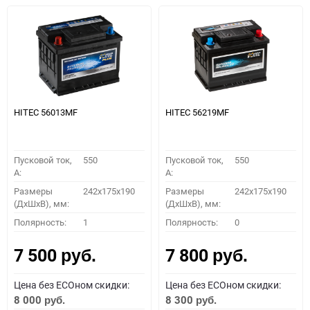
HITEC 56013MF
HITEC 56219MF
Пусковой ток,
550
Пусковой ток,
550
A:
A:
Размеры
242x175x190
Размеры
242x175x190
(ДхШхВ), мм:
(ДхШхВ), мм:
Полярность:
1
Полярность:
0
7 500
7 800
руб.
руб.
Цена без ECOном скидки:
Цена без ECOном скидки:
8 000
8 300
руб.
руб.