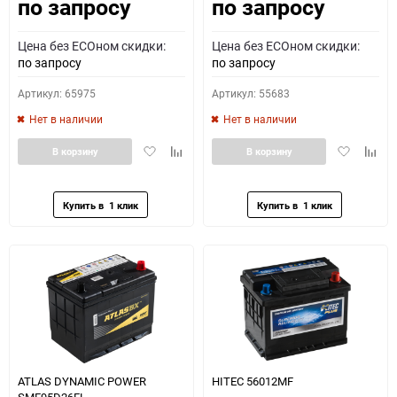
по запросу
по запросу
Как определить полярность?
Цена без ECOном скидки:
Цена без ECOном скидки:
0 - обратная
1 - прямая
3 - обратная
4 - прямая
по запросу
по запросу
Артикул: 65975
Артикул: 55683
Нет в наличии
Нет в наличии
Добавить
Добавить
Добавить
Доба
В корзину
В корзину
в
к
в
к
избранное
сравнению
избранное
сравн
ATLAS DYNAMIC POWER
HITEC 56012MF