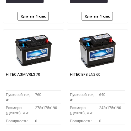
в
к
в
к
избранное
сравнению
избранное
сравн
HITEC AGM VRL3 70
HITEC EFB LN2 60
Пусковой ток,
760
Пусковой ток,
640
A:
A:
Размеры
278x175x190
Размеры
242x175x190
(ДхШхВ), мм:
(ДхШхВ), мм:
Полярность:
0
Полярность:
0