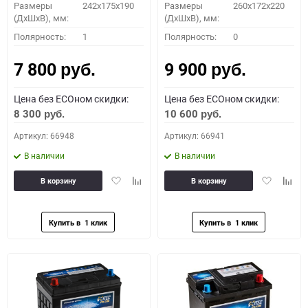
Размеры
242x175x190
Размеры
260x172x220
(ДхШхВ), мм:
(ДхШхВ), мм:
Полярность:
1
Полярность:
0
7 800
9 900
руб.
руб.
Цена без ECOном скидки:
Цена без ECOном скидки:
8 300
10 600
руб.
руб.
Артикул: 66948
Артикул: 66941
В наличии
В наличии
Добавить
Добавить
Добавить
Доба
В корзину
В корзину
в
к
в
к
избранное
сравнению
избранное
сравн