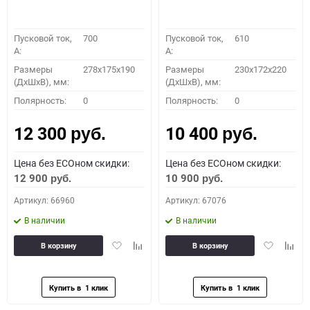
Пусковой ток,
700
Пусковой ток,
610
A:
A:
Размеры
278x175x190
Размеры
230x172x220
(ДхШхВ), мм:
(ДхШхВ), мм:
Полярность:
0
Полярность:
0
12 300
10 400
руб.
руб.
Цена без ECOном скидки:
Цена без ECOном скидки:
12 900
10 900
руб.
руб.
Артикул: 66960
Артикул: 67076
В наличии
В наличии
Добавить
Добавить
Добавить
Доба
В корзину
В корзину
в
к
в
к
избранное
сравнению
избранное
сравн