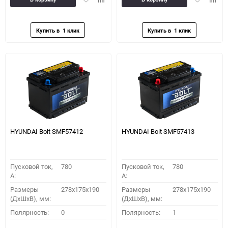
в
к
в
к
избранное
сравнению
избранное
сравн
HYUNDAI Bolt SMF57412
HYUNDAI Bolt SMF57413
Пусковой ток,
780
Пусковой ток,
780
A:
A:
Размеры
278x175x190
Размеры
278x175x190
(ДхШхВ), мм:
(ДхШхВ), мм:
Полярность:
0
Полярность:
1