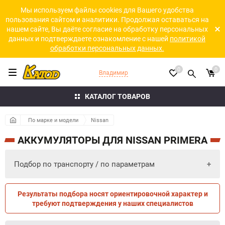
Мы используем файлы cookies для Вашего удобства
пользования сайтом и аналитики. Продолжая оставаться на
нашем сайте, Вы даёте согласие на обработку персональных
данных и подтверждаете ознакомление с нашей
политикой
обработки персональных данных.
0
0
Владимир
КАТАЛОГ ТОВАРОВ
По марке и модели
Nissan
АККУМУЛЯТОРЫ ДЛЯ NISSAN PRIMERA
Подбор по транспорту / по параметрам
Результаты подбора носят ориентировочной характер и
ПО ПАРАМЕТРАМ
ПО ТРАНСПОРТУ
требуют подтверждения у наших специалистов