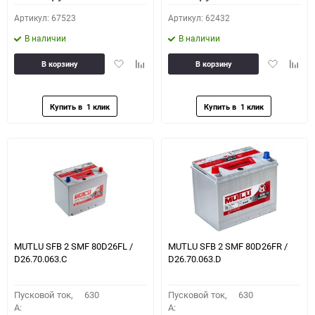
Артикул: 67523
Артикул: 62432
В наличии
В наличии
Добавить
Добавить
Добавить
Доба
В корзину
В корзину
в
к
в
к
избранное
сравнению
избранное
сравн
MUTLU SFB 2 SMF 80D26FL /
MUTLU SFB 2 SMF 80D26FR /
D26.70.063.C
D26.70.063.D
Пусковой ток,
630
Пусковой ток,
630
A:
A: