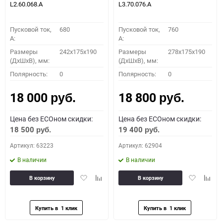
L2.60.068.A
L3.70.076.A
Пусковой ток,
680
Пусковой ток,
760
A:
A:
Размеры
242x175x190
Размеры
278x175x190
(ДхШхВ), мм:
(ДхШхВ), мм:
Полярность:
0
Полярность:
0
18 000
18 800
руб.
руб.
Цена без ECOном скидки:
Цена без ECOном скидки:
18 500
19 400
руб.
руб.
Артикул: 63223
Артикул: 62904
В наличии
В наличии
Добавить
Добавить
Добавить
Доба
В корзину
В корзину
в
к
в
к
избранное
сравнению
избранное
сравн