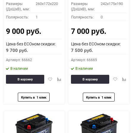
Размеры
260x172x220
Размеры
242x175x190
(ДхШхВ), мм:
(ДхШхВ), мм:
Полярность:
1
Полярность:
0
9 000
7 000
руб.
руб.
Цена без ECOном скидки:
Цена без ECOном скидки:
9 700
7 500
руб.
руб.
Артикул: 66662
Артикул: 66669
В наличии
В наличии
Добавить
Добавить
Добавить
Доба
В корзину
В корзину
в
к
в
к
избранное
сравнению
избранное
сравн