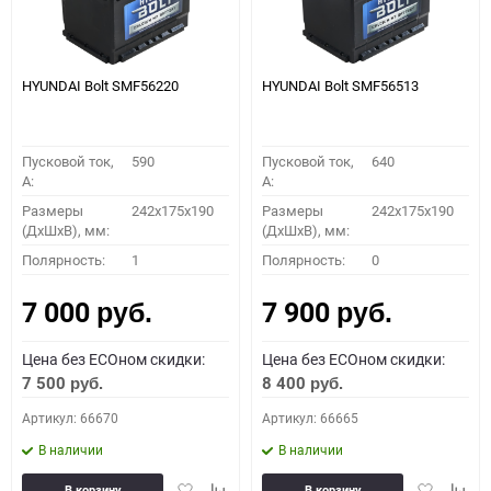
HYUNDAI Bolt SMF56220
HYUNDAI Bolt SMF56513
Пусковой ток,
590
Пусковой ток,
640
A:
A:
Размеры
242x175x190
Размеры
242x175x190
(ДхШхВ), мм:
(ДхШхВ), мм:
Полярность:
1
Полярность:
0
7 000
7 900
руб.
руб.
Цена без ECOном скидки:
Цена без ECOном скидки:
7 500
8 400
руб.
руб.
Артикул: 66670
Артикул: 66665
В наличии
В наличии
Добавить
Добавить
Добавить
Доба
В корзину
В корзину