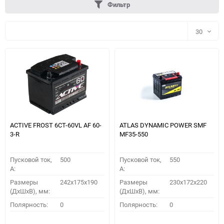
Фильтр
30
30
60
90
150
ACTIVE FROST 6СТ-60VL АF 60-
ATLAS DYNAMIC POWER SMF
3-R
MF35-550
Пусковой ток,
500
Пусковой ток,
550
A:
A:
Размеры
242x175x190
Размеры
230x172x220
(ДхШхВ), мм:
(ДхШхВ), мм:
ПОДОБРАТЬ
Полярность:
0
Полярность:
0