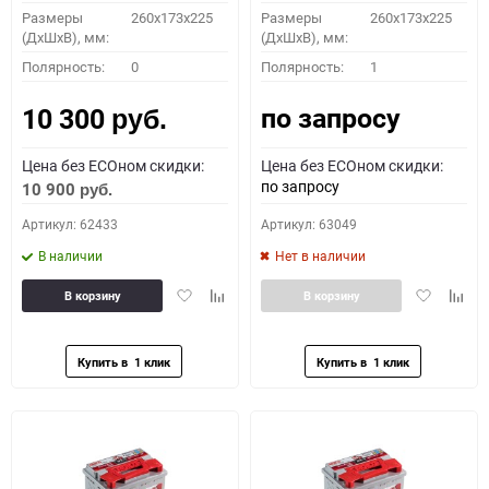
Размеры
260x173x225
Размеры
260x173x225
(ДхШхВ), мм:
(ДхШхВ), мм:
Полярность:
0
Полярность:
1
по запросу
10 300
руб.
Цена без ECOном скидки:
Цена без ECOном скидки:
по запросу
10 900
руб.
Артикул: 62433
Артикул: 63049
В наличии
Нет в наличии
Добавить
Добавить
Добавить
Доба
В корзину
В корзину
в
к
в
к
избранное
сравнению
избранное
сравн