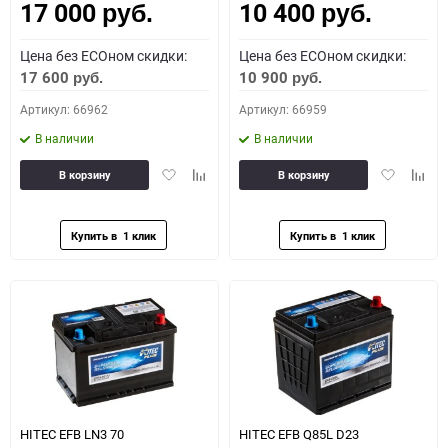
17 000
10 400
руб.
руб.
Цена без ECOном скидки:
Цена без ECOном скидки:
17 600
10 900
руб.
руб.
Артикул: 66962
Артикул: 66959
В наличии
В наличии
Добавить
Добавить
Добавить
Доба
В корзину
В корзину
в
к
в
к
избранное
сравнению
избранное
сравн
HITEC EFB LN3 70
HITEC EFB Q85L D23