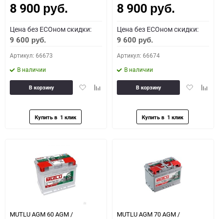
8 900
8 900
руб.
руб.
Цена без ECOном скидки:
Цена без ECOном скидки:
9 600
9 600
руб.
руб.
Артикул: 66673
Артикул: 66674
В наличии
В наличии
Добавить
Добавить
Добавить
Доба
В корзину
В корзину
в
к
в
к
избранное
сравнению
избранное
сравн
MUTLU AGM 60 AGM /
MUTLU AGM 70 AGM /