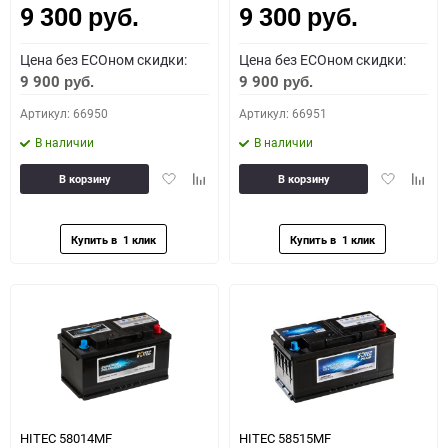
9 300
9 300
руб.
руб.
Цена без ECOном скидки:
Цена без ECOном скидки:
9 900
9 900
руб.
руб.
Артикул: 66950
Артикул: 66951
В наличии
В наличии
Добавить
Добавить
Добавить
Доба
В корзину
В корзину
в
к
в
к
избранное
сравнению
избранное
сравн
HITEC 58014MF
HITEC 58515MF