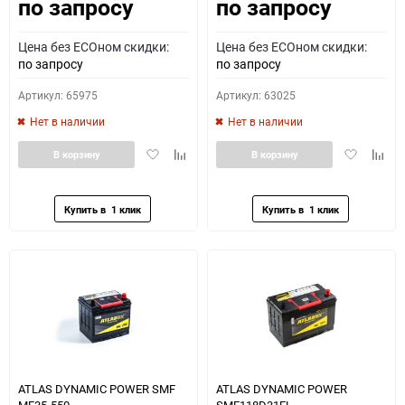
по запросу
по запросу
Как определить полярность?
Цена без ECOном скидки:
Цена без ECOном скидки:
0 - обратная
1 - прямая
3 - обратная
4 - прямая
по запросу
по запросу
Артикул: 65975
Артикул: 63025
Нет в наличии
Нет в наличии
Добавить
Добавить
Добавить
Доба
В корзину
В корзину
в
к
в
к
избранное
сравнению
избранное
сравн
ATLAS DYNAMIC POWER SMF
ATLAS DYNAMIC POWER