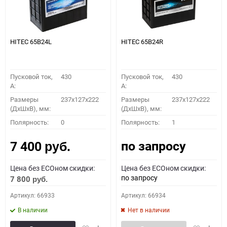
HITEC 65B24L
HITEC 65B24R
Пусковой ток,
430
Пусковой ток,
430
A:
A:
Размеры
237x127x222
Размеры
237x127x222
(ДхШхВ), мм:
(ДхШхВ), мм:
Полярность:
0
Полярность:
1
по запросу
7 400
руб.
Цена без ECOном скидки:
Цена без ECOном скидки:
по запросу
7 800
руб.
Артикул: 66933
Артикул: 66934
В наличии
Нет в наличии