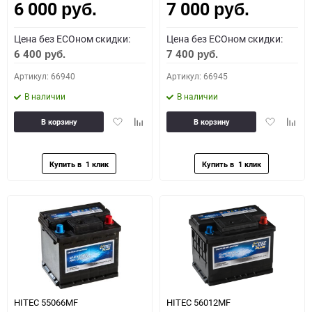
6 000
7 000
руб.
руб.
Цена без ECOном скидки:
Цена без ECOном скидки:
6 400
7 400
руб.
руб.
Артикул: 66940
Артикул: 66945
В наличии
В наличии
Добавить
Добавить
Добавить
Доба
В корзину
В корзину
в
к
в
к
избранное
сравнению
избранное
сравн
HITEC 55066MF
HITEC 56012MF