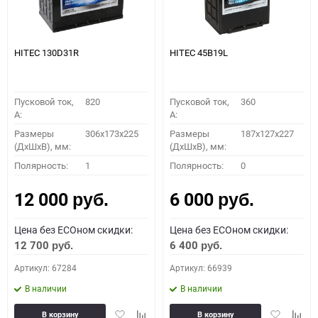
HITEC 130D31R
HITEC 45B19L
Пусковой ток,
820
Пусковой ток,
360
A:
A:
Размеры
306x173x225
Размеры
187x127x227
(ДхШхВ), мм:
(ДхШхВ), мм:
Полярность:
1
Полярность:
0
12 000
6 000
руб.
руб.
Цена без ECOном скидки:
Цена без ECOном скидки:
12 700
6 400
руб.
руб.
Артикул: 67284
Артикул: 66939
В наличии
В наличии
Добавить
Добавить
Добавить
Доба
В корзину
В корзину