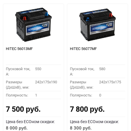
HITEC 56013MF
HITEC 56077MF
Пусковой ток,
550
Пусковой ток,
580
A:
A:
Размеры
242x175x190
Размеры
242x175x175
(ДхШхВ), мм:
(ДхШхВ), мм:
Полярность:
1
Полярность:
0
7 500
7 800
руб.
руб.
Цена без ECOном скидки:
Цена без ECOном скидки:
8 000
8 300
руб.
руб.