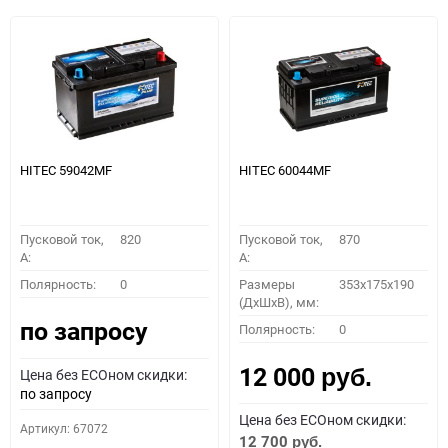
HITEC 59042MF
HITEC 60044MF
Пусковой ток,
820
Пусковой ток,
870
A:
A:
Полярность:
0
Размеры
353x175x190
(ДхШхВ), мм:
по запросу
Полярность:
0
12 000
Цена без ECOном скидки:
руб.
по запросу
Цена без ECOном скидки:
Артикул: 67072
12 700
руб.