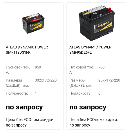
ATLAS DYNAMIC POWER
ATLAS DYNAMIC POWER
SMF118D31FR
SMF95D26FL
Пусковой ток,
850
Пусковой ток,
700
A:
A:
Размеры
302x172x220
Размеры
257x172x220
(ДхШхВ), мм:
(ДхШхВ), мм:
Полярность:
1
Полярность:
0
по запросу
по запросу
Цена без ECOном скидки:
Цена без ECOном скидки:
по запросу
по запросу