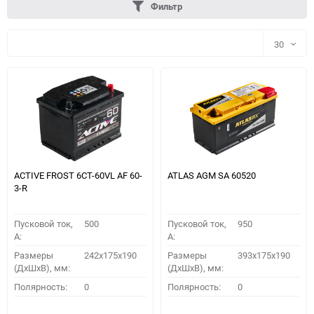
Фильтр
30
30
60
90
150
ACTIVE FROST 6СТ-60VL АF 60-
ATLAS AGM SA 60520
3-R
Пусковой ток,
500
Пусковой ток,
950
A:
A:
Размеры
242x175x190
Размеры
393x175x190
(ДхШхВ), мм:
(ДхШхВ), мм:
ПОДОБРАТЬ
Полярность:
0
Полярность:
0