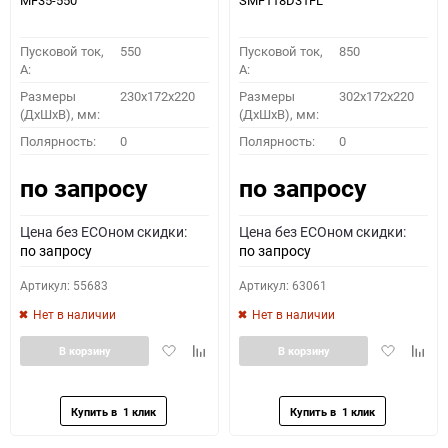
MF35-550
SMF118D31FL
Пусковой ток,
550
Пусковой ток,
850
A:
A:
Размеры
230x172x220
Размеры
302x172x220
(ДхШхВ), мм:
(ДхШхВ), мм:
Полярность:
0
Полярность:
0
по запросу
по запросу
Цена без ECOном скидки:
Цена без ECOном скидки:
по запросу
по запросу
Артикул: 55683
Артикул: 63061
Нет в наличии
Нет в наличии
Добавить
Добавить
Добавить
Доба
В корзину
В корзину
в
к
в
к
избранное
сравнению
избранное
сравн