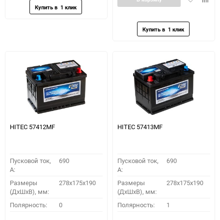
в
к
избранное
сравн
HITEC 57412MF
HITEC 57413MF
Пусковой ток,
690
Пусковой ток,
690
A:
A:
Размеры
278x175x190
Размеры
278x175x190
(ДхШхВ), мм:
(ДхШхВ), мм:
Полярность:
0
Полярность:
1