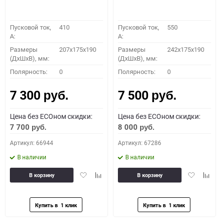
Пусковой ток,
410
Пусковой ток,
550
A:
A:
Размеры
207x175x190
Размеры
242x175x190
(ДхШхВ), мм:
(ДхШхВ), мм:
Полярность:
0
Полярность:
0
7 300
7 500
руб.
руб.
Цена без ECOном скидки:
Цена без ECOном скидки:
7 700
8 000
руб.
руб.
Артикул: 66944
Артикул: 67286
В наличии
В наличии
Добавить
Добавить
Добавить
Доба
В корзину
В корзину
в
к
в
к
избранное
сравнению
избранное
сравн