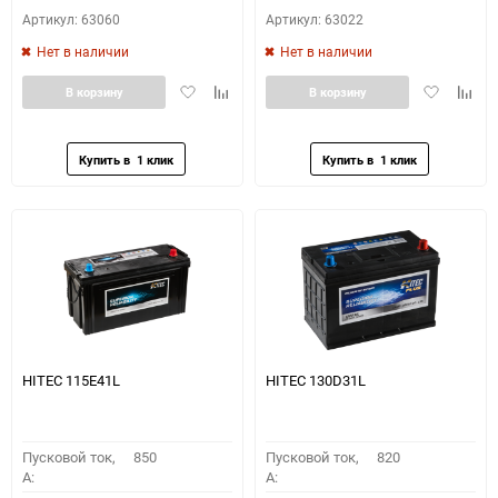
Артикул: 63060
Артикул: 63022
Нет в наличии
Нет в наличии
Добавить
Добавить
Добавить
Доба
В корзину
В корзину
в
к
в
к
избранное
сравнению
избранное
сравн
HITEC 115E41L
HITEC 130D31L
Пусковой ток,
850
Пусковой ток,
820
A:
A: