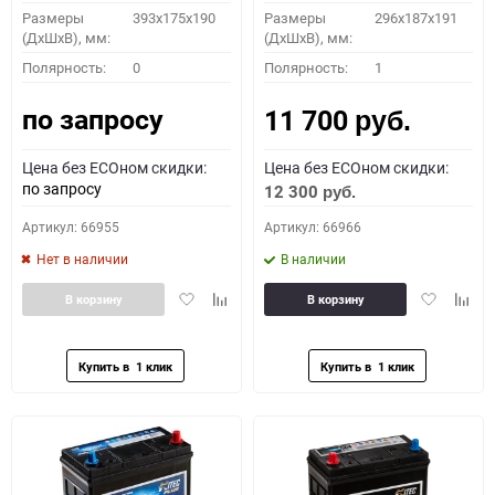
Размеры
393x175x190
Размеры
296х187х191
(ДхШхВ), мм:
(ДхШхВ), мм:
Полярность:
0
Полярность:
1
по запросу
11 700
руб.
Цена без ECOном скидки:
Цена без ECOном скидки:
по запросу
12 300
руб.
Артикул: 66955
Артикул: 66966
Нет в наличии
В наличии
Добавить
Добавить
Добавить
Доба
В корзину
В корзину
в
к
в
к
избранное
сравнению
избранное
сравн