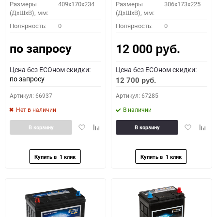
Размеры
409x170x234
Размеры
306x173x225
(ДхШхВ), мм:
(ДхШхВ), мм:
Полярность:
0
Полярность:
0
по запросу
12 000
руб.
Цена без ECOном скидки:
Цена без ECOном скидки:
по запросу
12 700
руб.
Артикул: 66937
Артикул: 67285
Нет в наличии
В наличии
Добавить
Добавить
Добавить
Доба
В корзину
В корзину
в
к
в
к
избранное
сравнению
избранное
сравн