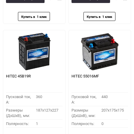
в
к
в
к
избранное
сравнению
избранное
сравн
HITEC 45B19R
HITEC 55016MF
Пусковой ток,
360
Пусковой ток,
440
A:
A:
Размеры
187x127x227
Размеры
207x175x175
(ДхШхВ), мм:
(ДхШхВ), мм:
Полярность:
1
Полярность:
0