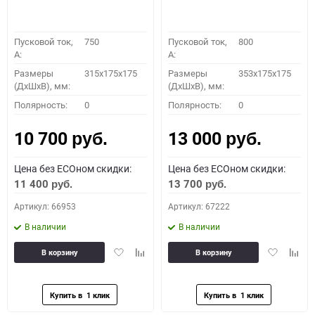
Пусковой ток,
750
Пусковой ток,
800
A:
A:
Размеры
315x175x175
Размеры
353x175x175
(ДхШхВ), мм:
(ДхШхВ), мм:
Полярность:
0
Полярность:
0
10 700
13 000
руб.
руб.
Цена без ECOном скидки:
Цена без ECOном скидки:
11 400
13 700
руб.
руб.
Артикул: 66953
Артикул: 67222
В наличии
В наличии
Добавить
Добавить
Добавить
Доба
В корзину
В корзину
в
к
в
к
избранное
сравнению
избранное
сравн