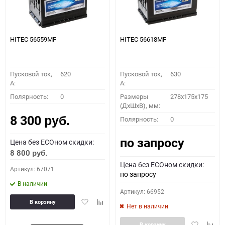
HITEC 56559MF
HITEC 56618MF
Пусковой ток,
620
Пусковой ток,
630
A:
A:
Полярность:
0
Размеры
278x175x175
(ДхШхВ), мм:
8 300
Полярность:
0
руб.
по запросу
Цена без ECOном скидки:
8 800
руб.
Цена без ECOном скидки:
Артикул: 67071
по запросу
В наличии
Артикул: 66952
Добавить
Добавить
В корзину
Нет в наличии
в
к
избранное
сравнению
Добавить
Доба
В корзину