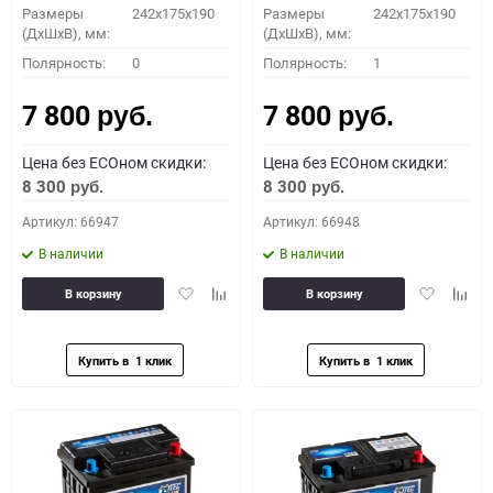
Размеры
242x175x190
Размеры
242x175x190
(ДхШхВ), мм:
(ДхШхВ), мм:
Полярность:
0
Полярность:
1
7 800
7 800
руб.
руб.
Цена без ECOном скидки:
Цена без ECOном скидки:
8 300
8 300
руб.
руб.
Артикул: 66947
Артикул: 66948
В наличии
В наличии
Добавить
Добавить
Добавить
Доба
В корзину
В корзину
в
к
в
к
избранное
сравнению
избранное
сравн