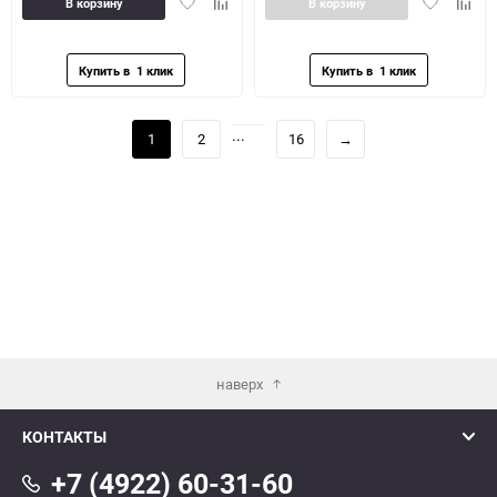
Добавить
Добавить
Добавить
Доба
В корзину
В корзину
в
к
в
к
избранное
сравнению
избранное
сравн
...
1
2
16
→
наверх
КОНТАКТЫ
+7 (4922) 60-31-60