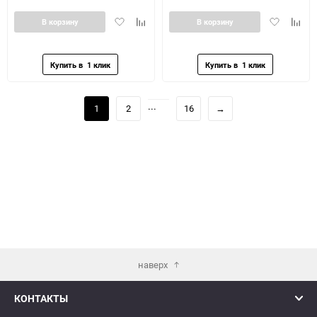
Добавить
Добавить
Добавить
Доба
В корзину
В корзину
в
к
в
к
избранное
сравнению
избранное
сравн
...
1
2
16
→
наверх
КОНТАКТЫ