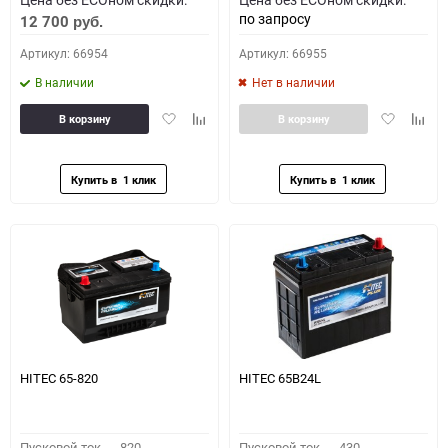
по запросу
12 700
руб.
Артикул: 66954
Артикул: 66955
В наличии
Нет в наличии
Добавить
Добавить
Добавить
Доба
В корзину
В корзину
в
к
в
к
избранное
сравнению
избранное
сравн
HITEC 65-820
HITEC 65B24L
Пусковой ток,
820
Пусковой ток,
430