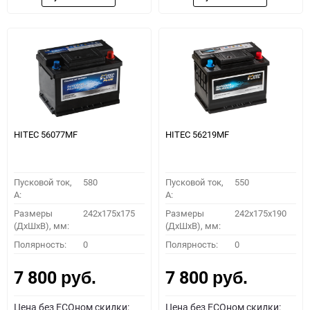
HITEC 56077MF
HITEC 56219MF
Пусковой ток,
580
Пусковой ток,
550
A:
A:
Размеры
242x175x175
Размеры
242x175x190
(ДхШхВ), мм:
(ДхШхВ), мм:
Полярность:
0
Полярность:
0
7 800
7 800
руб.
руб.
Цена без ECOном скидки:
Цена без ECOном скидки: