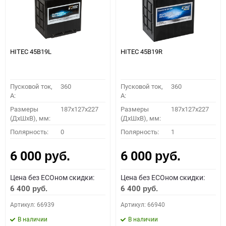
HITEC 45B19L
HITEC 45B19R
Пусковой ток,
360
Пусковой ток,
360
A:
A:
Размеры
187x127x227
Размеры
187x127x227
(ДхШхВ), мм:
(ДхШхВ), мм:
Полярность:
0
Полярность:
1
6 000
6 000
руб.
руб.
Цена без ECOном скидки:
Цена без ECOном скидки:
6 400
6 400
руб.
руб.
Артикул: 66939
Артикул: 66940
В наличии
В наличии