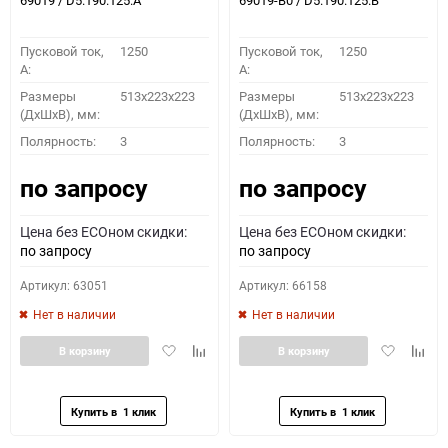
69019 / D5.190.125.A
69019-B0 / D5.190.125.B
Пусковой ток,
1250
Пусковой ток,
1250
A:
A:
Размеры
513x223x223
Размеры
513x223x223
(ДхШхВ), мм:
(ДхШхВ), мм:
Полярность:
3
Полярность:
3
по запросу
по запросу
Цена без ECOном скидки:
Цена без ECOном скидки:
по запросу
по запросу
Артикул: 63051
Артикул: 66158
Нет в наличии
Нет в наличии
Добавить
Добавить
Добавить
Доба
В корзину
В корзину
в
к
в
к
избранное
сравнению
избранное
сравн