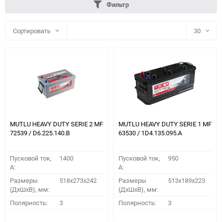
Фильтр
Сортировать
30
30
60
90
150
MUTLU HEAVY DUTY SERIE 2 MF
MUTLU HEAVY DUTY SERIE 1 MF
72539 / D6.225.140.B
63530 / 1D4.135.095.A
Пусковой ток,
1400
Пусковой ток,
950
A:
A:
Размеры
518x273x242
Размеры
513x189x223
(ДхШхВ), мм:
(ДхШхВ), мм:
ПОДОБРАТЬ
Полярность:
3
Полярность:
3