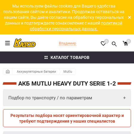
Мы используем файлы cookies для Вашего удобства
пользования сайтом и аналитики. Продолжая оставаться на
нашем сайте, Вы даёте согласие на обработку персональных
данных и подтверждаете ознакомление с нашей
политикой
обработки персональных данных.
0
0
Владимир
КАТАЛОГ ТОВАРОВ
Аккумуляторные батареи
Mutlu
АКБ MUTLU HEAVY DUTY SERIE 1-2
Подбор по транспорту / по параметрам
Результаты подбора носят ориентировочной характер и
ПО ПАРАМЕТРАМ
ПО ТРАНСПОРТУ
требуют подтверждения у наших специалистов