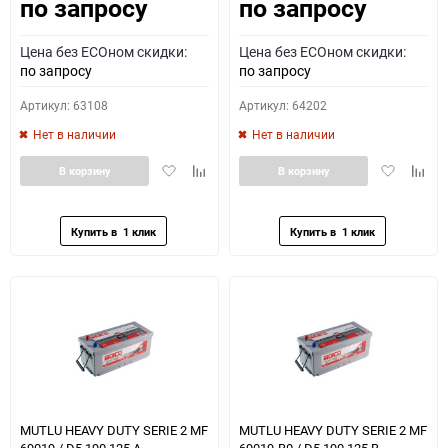
по запросу
по запросу
Как определить полярность?
Цена без ECOном скидки:
Цена без ECOном скидки:
0 - обратная
1 - прямая
3 - обратная
4 - прямая
по запросу
по запросу
Артикул: 63108
Артикул: 64202
Нет в наличии
Нет в наличии
Добавить
Добавить
Добавить
Доба
В корзину
В корзину
в
к
в
к
избранное
сравнению
избранное
сравн
MUTLU HEAVY DUTY SERIE 2 MF
MUTLU HEAVY DUTY SERIE 2 MF