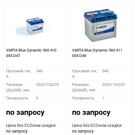
VARTA Blue Dynamic 560 410
VARTA Blue Dynamic 560 411
054 D47
054 D48
Пусковой ток,
540
Пусковой ток,
540
A:
A:
Размеры
232x173x225
Размеры
232x173x225
(ДхШхВ), мм:
(ДхШхВ), мм:
Полярность:
0
Полярность:
1
по запросу
по запросу
Цена без ECOном скидки:
Цена без ECOном скидки:
по запросу
по запросу