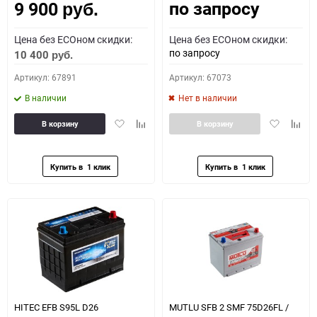
по запросу
9 900
руб.
Цена без ECOном скидки:
Цена без ECOном скидки:
по запросу
10 400
руб.
Артикул: 67891
Артикул: 67073
В наличии
Нет в наличии
Добавить
Добавить
Добавить
Доба
В корзину
В корзину
в
к
в
к
избранное
сравнению
избранное
сравн
HITEC EFB S95L D26
MUTLU SFB 2 SMF 75D26FL /