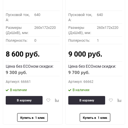
Пусковой ток,
640
Пусковой ток,
640
A:
A:
Размеры
260x172x220
Размеры
260x172x220
(ДхШхВ), мм:
(ДхШхВ), мм:
Полярность:
0
Полярность:
1
8 600
9 000
руб.
руб.
Цена без ECOном скидки:
Цена без ECOном скидки:
9 300
9 700
руб.
руб.
Артикул: 66661
Артикул: 66662
В наличии
В наличии
Добавить
Добавить
Добавить
Доба
В корзину
В корзину
в
к
в
к
избранное
сравнению
избранное
сравн