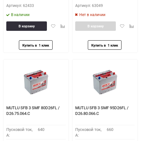
Артикул: 62433
Артикул: 63049
В наличии
Нет в наличии
Добавить
Добавить
Добавить
Доба
В корзину
В корзину
в
к
в
к
избранное
сравнению
избранное
сравн
MUTLU SFB 3 SMF 80D26FL /
MUTLU SFB 3 SMF 95D26FL /
D26.75.064.C
D26.80.066.C
Пусковой ток,
640
Пусковой ток,
660
A:
A: