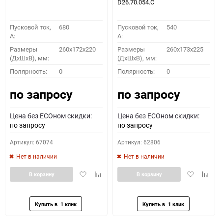
D26.70.054.C
Пусковой ток,
680
Пусковой ток,
540
A:
A:
Размеры
260x172x220
Размеры
260x173x225
(ДхШхВ), мм:
(ДхШхВ), мм:
Полярность:
0
Полярность:
0
по запросу
по запросу
Цена без ECOном скидки:
Цена без ECOном скидки:
по запросу
по запросу
Артикул: 67074
Артикул: 62806
Нет в наличии
Нет в наличии
Добавить
Добавить
Добавить
Доба
В корзину
В корзину
в
к
в
к
избранное
сравнению
избранное
сравн