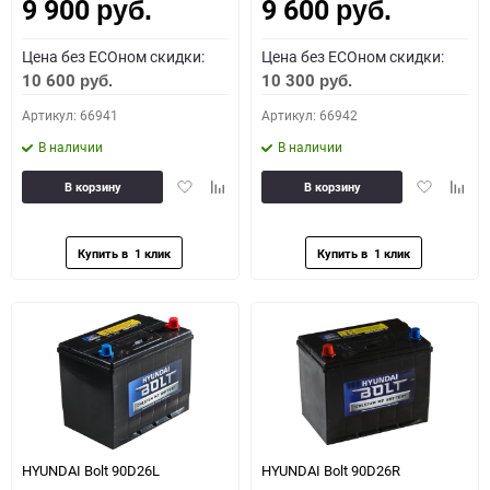
9 900
9 600
Как определить полярность?
руб.
руб.
Цена без ECOном скидки:
Цена без ECOном скидки:
0 - обратная
1 - прямая
3 - обратная
4 - прямая
10 600
10 300
руб.
руб.
Артикул: 66941
Артикул: 66942
В наличии
В наличии
Добавить
Добавить
Добавить
Доба
В корзину
В корзину
в
к
в
к
избранное
сравнению
избранное
сравн
HYUNDAI Bolt 90D26L
HYUNDAI Bolt 90D26R