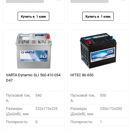
в
к
в
к
избранное
сравнению
избранное
сравн
VARTA Dynamic SLI 560 410 054
HITEC 86-650
D47
Пусковой ток,
540
Пусковой ток,
550
A:
A:
Размеры
232x173x225
Размеры
230x172x200
(ДхШхВ), мм:
(ДхШхВ), мм:
Полярность:
0
Полярность:
1