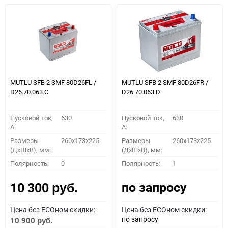
MUTLU SFB 2 SMF 80D26FL /
MUTLU SFB 2 SMF 80D26FR /
D26.70.063.C
D26.70.063.D
Пусковой ток,
630
Пусковой ток,
630
A:
A:
Размеры
260x173x225
Размеры
260x173x225
(ДхШхВ), мм:
(ДхШхВ), мм:
Полярность:
0
Полярность:
1
по запросу
10 300
руб.
Цена без ECOном скидки:
Цена без ECOном скидки:
по запросу
10 900
руб.