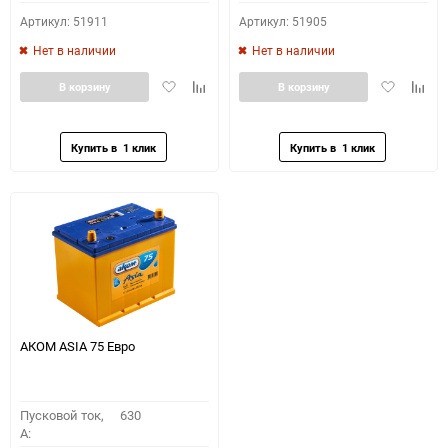
Артикул: 51911
Артикул: 51905
Нет в наличии
Нет в наличии
Добавить
Добавить
Добавить
Доба
В корзину
В корзину
в
к
в
к
избранное
сравнению
избранное
сравн
АКОМ ASIA 75 Евро
Пусковой ток,
630
A: