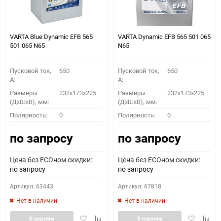
VARTA Blue Dynamic EFB 565
VARTA Dynamic EFB 565 501 065
501 065 N65
N65
Пусковой ток,
650
Пусковой ток,
650
A:
A:
Размеры
232x173x225
Размеры
232x173x225
(ДхШхВ), мм:
(ДхШхВ), мм:
Полярность:
0
Полярность:
0
по запросу
по запросу
Цена без ECOном скидки:
Цена без ECOном скидки:
по запросу
по запросу
Артикул: 63443
Артикул: 67818
Нет в наличии
Нет в наличии
Добавить
Добавить
Добавить
Доба
В корзину
В корзину