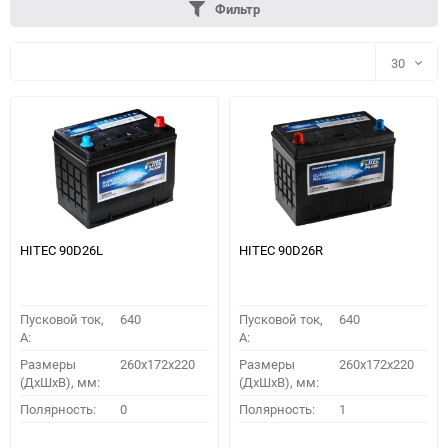
Фильтр
30
30
60
90
150
HITEC 90D26L
HITEC 90D26R
Пусковой ток,
640
Пусковой ток,
640
A:
A:
Размеры
260x172x220
Размеры
260x172x220
(ДхШхВ), мм:
(ДхШхВ), мм:
ПОДОБРАТЬ
Полярность:
0
Полярность:
1