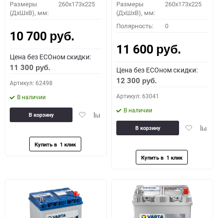
Размеры
260x173x225
Размеры
260x173x225
(ДхШхВ), мм:
(ДхШхВ), мм:
Полярность:
0
10 700
руб.
11 600
руб.
Цена без ECOном скидки:
11 300
руб.
Цена без ECOном скидки:
12 300
руб.
Артикул: 62498
Артикул: 63041
В наличии
В наличии
Добавить
Добавить
В корзину
в
к
Добавить
Доба
В корзину
избранное
сравнению
в
к
избранное
сравн