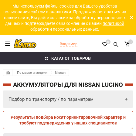
Мы используем файлы cookies для Вашего удобства
пользования сайтом и аналитики. Продолжая оставаться на
нашем сайте, Вы даёте согласие на обработку персональных
данных и подтверждаете ознакомление с нашей
политикой
обработки персональных данных.
0
0
Владимир
КАТАЛОГ ТОВАРОВ
По марке и модели
Nissan
АККУМУЛЯТОРЫ ДЛЯ NISSAN LUCINO
Подбор по транспорту / по параметрам
Результаты подбора носят ориентировочной характер и
ПО ПАРАМЕТРАМ
ПО ТРАНСПОРТУ
требуют подтверждения у наших специалистов