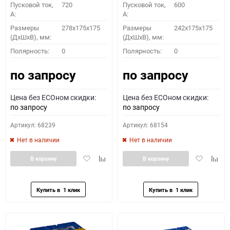
Пусковой ток,
720
Пусковой ток,
600
A:
A:
Размеры
278x175x175
Размеры
242x175x175
(ДхШхВ), мм:
(ДхШхВ), мм:
ПОДОБРАТЬ
Полярность:
0
Полярность:
0
по запросу
по запросу
Как определить полярность?
Цена без ECOном скидки:
Цена без ECOном скидки:
0 - обратная
1 - прямая
3 - обратная
4 - прямая
по запросу
по запросу
Артикул: 68239
Артикул: 68154
Нет в наличии
Нет в наличии
Добавить
Добавить
Добавить
Доба
В корзину
В корзину
в
к
в
к
избранное
сравнению
избранное
сравн