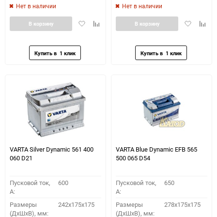
Нет в наличии
Нет в наличии
Добавить
Добавить
Добавить
Доба
В корзину
В корзину
в
к
в
к
избранное
сравнению
избранное
сравн
VARTA Silver Dynamic 561 400
VARTA Blue Dynamic EFB 565
060 D21
500 065 D54
Пусковой ток,
600
Пусковой ток,
650
A:
A:
Размеры
242x175x175
Размеры
278x175x175
(ДхШхВ), мм:
(ДхШхВ), мм: