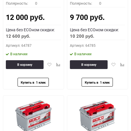
Полярность:
0
Полярность:
0
12 000
9 700
руб.
руб.
Цена без ECOном скидки:
Цена без ECOном скидки:
12 600
10 200
руб.
руб.
Артикул: 64787
Артикул: 64785
В наличии
В наличии
Добавить
Добавить
Добавить
Доба
В корзину
В корзину
в
к
в
к
избранное
сравнению
избранное
сравн