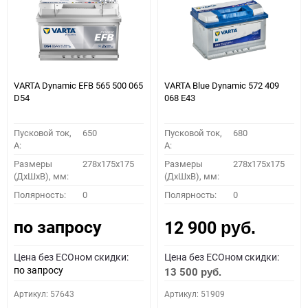
VARTA Dynamic EFB 565 500 065
VARTA Blue Dynamic 572 409
D54
068 E43
Пусковой ток,
650
Пусковой ток,
680
A:
A:
Размеры
278x175x175
Размеры
278x175x175
(ДхШхВ), мм:
(ДхШхВ), мм:
Полярность:
0
Полярность:
0
по запросу
12 900
руб.
Цена без ECOном скидки:
Цена без ECOном скидки:
по запросу
13 500
руб.
Артикул: 57643
Артикул: 51909