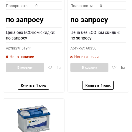
Полярность:
0
Полярность:
0
по запросу
по запросу
Цена без ECOном скидки:
Цена без ECOном скидки:
по запросу
по запросу
Артикул: 51941
Артикул: 60356
Нет в наличии
Нет в наличии
Добавить
Добавить
Добавить
Доба
В корзину
В корзину
в
к
в
к
избранное
сравнению
избранное
сравн