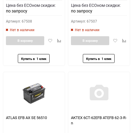
Цена без ECOном скидки:
Цена без ECOном скидки:
по запросу
по запросу
Артикул: 67508
Артикул: 67507
Нет в наличии
Нет в наличии
Добавить
Добавить
Добавить
Доба
В корзину
В корзину
в
к
в
к
избранное
сравнению
избранное
сравн
ATLAS EFB AX SE 56510
АКТЕХ 6СТ-62EFB ATEFB 62-3-R-
n