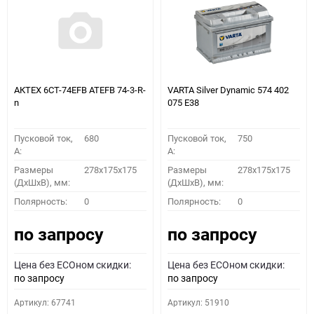
АКТЕХ 6СТ-74EFB ATEFB 74-3-R-
VARTA Silver Dynamic 574 402
n
075 E38
Пусковой ток,
680
Пусковой ток,
750
A:
A:
Размеры
278x175x175
Размеры
278x175x175
(ДхШхВ), мм:
(ДхШхВ), мм:
Полярность:
0
Полярность:
0
по запросу
по запросу
Цена без ECOном скидки:
Цена без ECOном скидки:
по запросу
по запросу
Артикул: 67741
Артикул: 51910