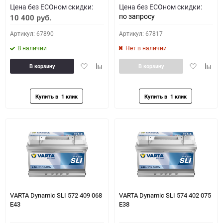
Цена без ECOном скидки:
Цена без ECOном скидки:
по запросу
10 400
руб.
Артикул: 67890
Артикул: 67817
В наличии
Нет в наличии
Добавить
Добавить
Добавить
Доба
В корзину
В корзину
в
к
в
к
избранное
сравнению
избранное
сравн
VARTA Dynamic SLI 572 409 068
VARTA Dynamic SLI 574 402 075
E43
E38