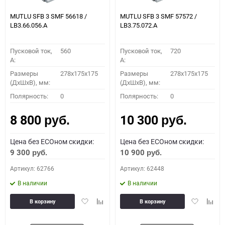
MUTLU SFB 3 SMF 56618 /
MUTLU SFB 3 SMF 57572 /
LB3.66.056.A
LB3.75.072.A
Пусковой ток,
560
Пусковой ток,
720
A:
A:
Размеры
278x175x175
Размеры
278x175x175
(ДхШхВ), мм:
(ДхШхВ), мм:
Полярность:
0
Полярность:
0
8 800
10 300
руб.
руб.
Цена без ECOном скидки:
Цена без ECOном скидки:
9 300
10 900
руб.
руб.
Артикул: 62766
Артикул: 62448
В наличии
В наличии
Добавить
Добавить
Добавить
Доба
В корзину
В корзину
в
к
в
к
избранное
сравнению
избранное
сравн