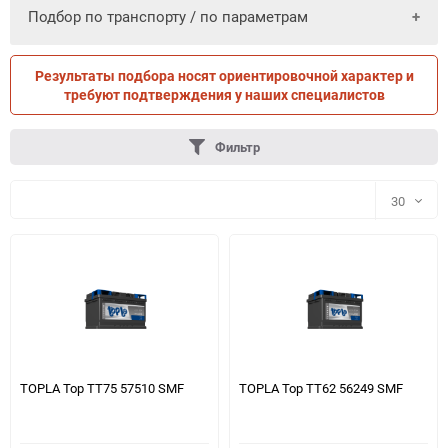
Подбор по транспорту / по параметрам
Результаты подбора носят ориентировочной характер и
ПО ПАРАМЕТРАМ
ПО ТРАНСПОРТУ
требуют подтверждения у наших специалистов
Фильтр
30
30
60
90
150
TOPLA Top TT75 57510 SMF
TOPLA Top TT62 56249 SMF