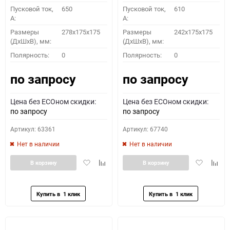
Пусковой ток,
650
Пусковой ток,
610
A:
A:
Размеры
278x175x175
Размеры
242x175x175
(ДхШхВ), мм:
(ДхШхВ), мм:
Полярность:
0
Полярность:
0
по запросу
по запросу
Цена без ECOном скидки:
Цена без ECOном скидки:
по запросу
по запросу
Артикул: 63361
Артикул: 67740
Нет в наличии
Нет в наличии
Добавить
Добавить
Добавить
Доба
В корзину
В корзину
в
к
в
к
избранное
сравнению
избранное
сравн