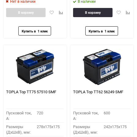
Нет в наличии
В наличии
Добавить
Добавить
Добавить
Доба
В корзину
В корзину
в
к
в
к
избранное
сравнению
избранное
сравн
TOPLA Top TT75 57510 SMF
TOPLA Top TT62 56249 SMF
Пусковой ток,
720
Пусковой ток,
600
A:
A:
Размеры
278x175x175
Размеры
242x175x175
(ДхШхВ), мм:
(ДхШхВ), мм: