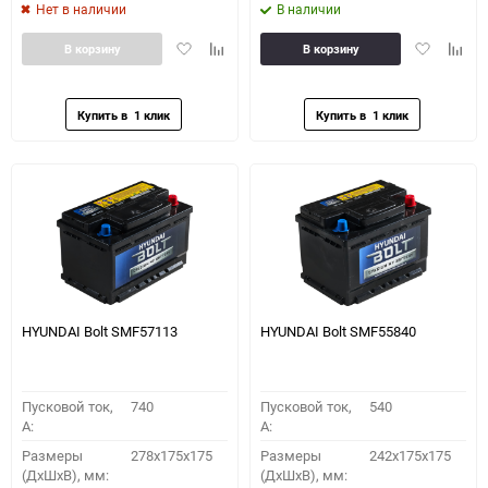
Нет в наличии
В наличии
Добавить
Добавить
Добавить
Доба
В корзину
В корзину
в
к
в
к
избранное
сравнению
избранное
сравн
HYUNDAI Bolt SMF57113
HYUNDAI Bolt SMF55840
Пусковой ток,
740
Пусковой ток,
540
A:
A:
Размеры
278x175x175
Размеры
242x175x175
(ДхШхВ), мм:
(ДхШхВ), мм: