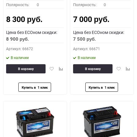
Полярность:
0
Полярность:
0
8 300
7 000
руб.
руб.
Цена без ECOном скидки:
Цена без ECOном скидки:
8 900
7 500
руб.
руб.
Артикул: 66672
Артикул: 66671
В наличии
В наличии
Добавить
Добавить
Добавить
Доба
В корзину
В корзину
в
к
в
к
избранное
сравнению
избранное
сравн