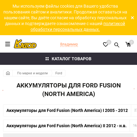
Мы используем файлы cookies для Вашего удобства
пользования сайтом и аналитики. Продолжая оставаться на
нашем сайте, Вы даёте согласие на обработку персональных
данных и подтверждаете ознакомление с нашей
политикой
обработки персональных данных.
0
0
Владимир
КАТАЛОГ ТОВАРОВ
По марке и модели
Ford
АККУМУЛЯТОРЫ ДЛЯ FORD FUSION
(NORTH AMERICA)
Аккумуляторы для Ford Fusion (North America) I 2005 - 2012
2
Аккумуляторы для Ford Fusion (North America) II 2012 - н.в.
16