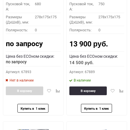
Пусковой ток,
680
Пусковой ток,
750
A:
A:
Размеры
278x175x175
Размеры
278x175x175
(ДхШхВ), мм:
(ДхШхВ), мм:
Полярность:
0
Полярность:
0
по запросу
13 900
руб.
Цена без ECOном скидки:
Цена без ECOном скидки:
по запросу
14 500
руб.
Артикул: 67893
Артикул: 67889
Нет в наличии
В наличии
Добавить
Добавить
Добавить
Доба
В корзину
В корзину
в
к
в
к
избранное
сравнению
избранное
сравн