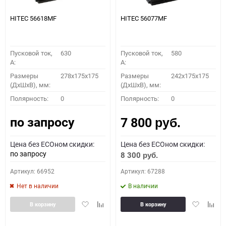
HITEC 56618MF
HITEC 56077MF
Пусковой ток,
630
Пусковой ток,
580
A:
A:
Размеры
278x175x175
Размеры
242x175x175
(ДхШхВ), мм:
(ДхШхВ), мм:
Полярность:
0
Полярность:
0
по запросу
7 800
руб.
Цена без ECOном скидки:
Цена без ECOном скидки:
по запросу
8 300
руб.
Артикул: 66952
Артикул: 67288
Нет в наличии
В наличии
Добавить
Добавить
Добавить
Доба
В корзину
В корзину
в
к
в
к
избранное
сравнению
избранное
сравн