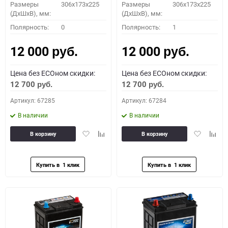
Размеры
306x173x225
Размеры
306x173x225
(ДхШхВ), мм:
(ДхШхВ), мм:
Полярность:
0
Полярность:
1
12 000
12 000
руб.
руб.
Цена без ECOном скидки:
Цена без ECOном скидки:
12 700
12 700
руб.
руб.
Артикул: 67285
Артикул: 67284
В наличии
В наличии
Добавить
Добавить
Добавить
Доба
В корзину
В корзину
в
к
в
к
избранное
сравнению
избранное
сравн