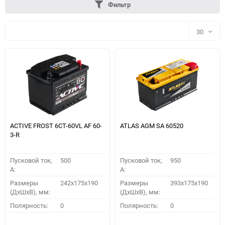
Фильтр
30
30
60
90
150
ACTIVE FROST 6СТ-60VL АF 60-
ATLAS AGM SA 60520
3-R
Пусковой ток,
500
Пусковой ток,
950
A:
A:
Размеры
242x175x190
Размеры
393x175x190
(ДхШхВ), мм:
(ДхШхВ), мм:
ПОДОБРАТЬ
Полярность:
0
Полярность:
0