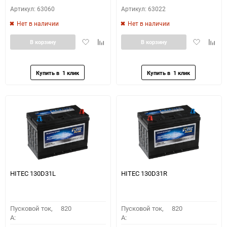
Артикул: 63060
Артикул: 63022
Нет в наличии
Нет в наличии
Добавить
Добавить
Добавить
Доба
В корзину
В корзину
в
к
в
к
избранное
сравнению
избранное
сравн
HITEC 130D31L
HITEC 130D31R
Пусковой ток,
820
Пусковой ток,
820
A:
A: