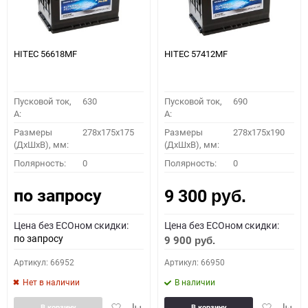
HITEC 56618MF
HITEC 57412MF
Пусковой ток,
630
Пусковой ток,
690
A:
A:
Размеры
278x175x175
Размеры
278x175x190
(ДхШхВ), мм:
(ДхШхВ), мм:
Полярность:
0
Полярность:
0
по запросу
9 300
руб.
Цена без ECOном скидки:
Цена без ECOном скидки:
по запросу
9 900
руб.
Артикул: 66952
Артикул: 66950
Нет в наличии
В наличии
Добавить
Добавить
Добавить
Доба
В корзину
В корзину