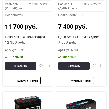
Размеры
296х187х191
Размеры
237x127x222
(ДхШхВ), мм:
(ДхШхВ), мм:
Полярность:
1
Полярность:
0
11 700
7 400
руб.
руб.
Цена без ECOном скидки:
Цена без ECOном скидки:
12 300
7 800
руб.
руб.
Артикул: 66966
Артикул: 66933
В наличии
В наличии
Добавить
Добавить
Добавить
Доба
В корзину
В корзину
в
к
в
к
избранное
сравнению
избранное
сравн