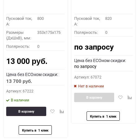
Пусковой ток,
800
Пусковой ток,
820
A:
A:
Размеры
353x175x175
Полярность:
0
(ДхШхВ), мм:
по запросу
Полярность:
0
13 000
Цена без ECOном скидки:
руб.
по запросу
Цена без ECOном скидки:
Артикул: 67072
13 700
руб.
Нет в наличии
Артикул: 67222
Добавить
Доба
В корзину
В наличии
в
к
избранное
сравн
Добавить
Добавить
В корзину
в
к
избранное
сравнению