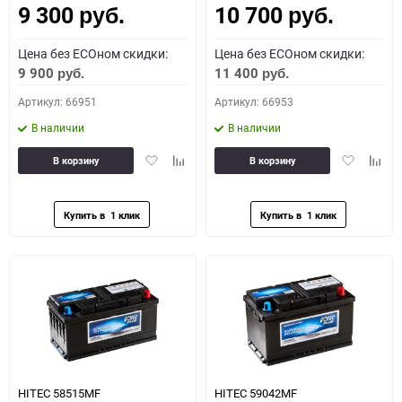
9 300
10 700
руб.
руб.
Цена без ECOном скидки:
Цена без ECOном скидки:
9 900
11 400
руб.
руб.
Артикул: 66951
Артикул: 66953
В наличии
В наличии
Добавить
Добавить
Добавить
Доба
В корзину
В корзину
в
к
в
к
избранное
сравнению
избранное
сравн
HITEC 58515MF
HITEC 59042MF