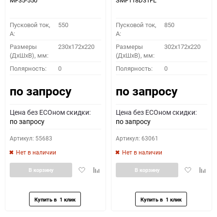
MF35-550
SMF118D31FL
Пусковой ток,
550
Пусковой ток,
850
A:
A:
Размеры
230x172x220
Размеры
302x172x220
(ДхШхВ), мм:
(ДхШхВ), мм:
Полярность:
0
Полярность:
0
по запросу
по запросу
Цена без ECOном скидки:
Цена без ECOном скидки:
по запросу
по запросу
Артикул: 55683
Артикул: 63061
Нет в наличии
Нет в наличии
Добавить
Добавить
Добавить
Доба
В корзину
В корзину
в
к
в
к
избранное
сравнению
избранное
сравн