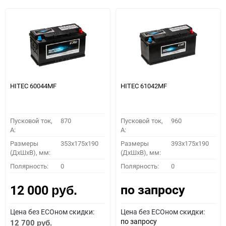
HITEC 60044MF
HITEC 61042MF
Пусковой ток,
870
Пусковой ток,
960
A:
A:
Размеры
353x175x190
Размеры
393x175x190
(ДхШхВ), мм:
(ДхШхВ), мм:
Полярность:
0
Полярность:
0
по запросу
12 000
руб.
Цена без ECOном скидки:
Цена без ECOном скидки:
по запросу
12 700
руб.