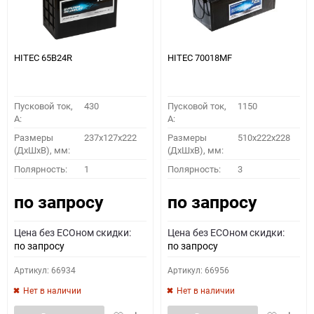
HITEC 65B24R
HITEC 70018MF
Пусковой ток,
430
Пусковой ток,
1150
A:
A:
Размеры
237x127x222
Размеры
510x222x228
(ДхШхВ), мм:
(ДхШхВ), мм:
Полярность:
1
Полярность:
3
по запросу
по запросу
Цена без ECOном скидки:
Цена без ECOном скидки:
по запросу
по запросу
Артикул: 66934
Артикул: 66956
Нет в наличии
Нет в наличии