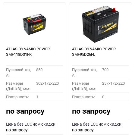
ATLAS DYNAMIC POWER
ATLAS DYNAMIC POWER
SMF118D31FR
SMF95D26FL
Пусковой ток,
850
Пусковой ток,
700
A:
A:
Размеры
302x172x220
Размеры
257x172x220
(ДхШхВ), мм:
(ДхШхВ), мм:
Полярность:
1
Полярность:
0
по запросу
по запросу
Цена без ECOном скидки:
Цена без ECOном скидки:
по запросу
по запросу