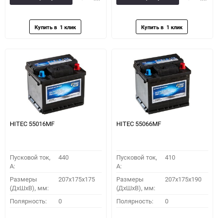
в
к
в
к
избранное
сравнению
избранное
сравн
HITEC 55016MF
HITEC 55066MF
Пусковой ток,
440
Пусковой ток,
410
A:
A:
Размеры
207x175x175
Размеры
207x175x190
(ДхШхВ), мм:
(ДхШхВ), мм:
Полярность:
0
Полярность:
0