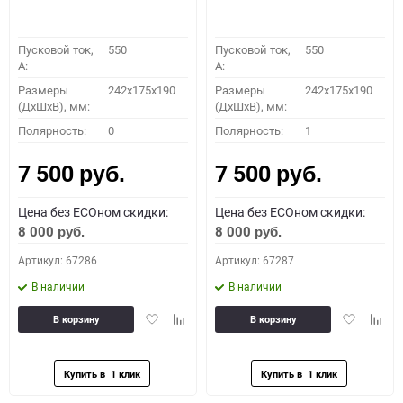
Пусковой ток,
550
Пусковой ток,
550
A:
A:
Размеры
242x175x190
Размеры
242x175x190
(ДхШхВ), мм:
(ДхШхВ), мм:
Полярность:
0
Полярность:
1
7 500
7 500
руб.
руб.
Цена без ECOном скидки:
Цена без ECOном скидки:
8 000
8 000
руб.
руб.
Артикул: 67286
Артикул: 67287
В наличии
В наличии
Добавить
Добавить
Добавить
Доба
В корзину
В корзину
в
к
в
к
избранное
сравнению
избранное
сравн