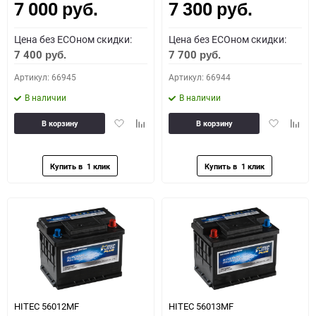
7 000
7 300
руб.
руб.
Цена без ECOном скидки:
Цена без ECOном скидки:
7 400
7 700
руб.
руб.
Артикул: 66945
Артикул: 66944
В наличии
В наличии
Добавить
Добавить
Добавить
Доба
В корзину
В корзину
в
к
в
к
избранное
сравнению
избранное
сравн
HITEC 56012MF
HITEC 56013MF