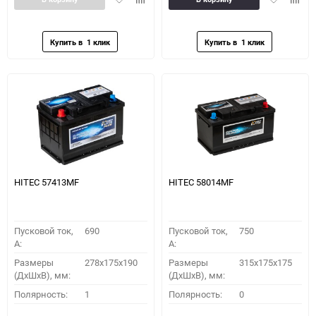
в
к
в
к
избранное
сравнению
избранное
сравн
HITEC 57413MF
HITEC 58014MF
Пусковой ток,
690
Пусковой ток,
750
A:
A:
Размеры
278x175x190
Размеры
315x175x175
(ДхШхВ), мм:
(ДхШхВ), мм:
Полярность:
1
Полярность:
0