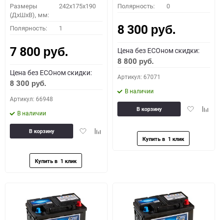
Размеры
242x175x190
Полярность:
0
(ДхШхВ), мм:
8 300
Полярность:
1
руб.
7 800
Цена без ECOном скидки:
руб.
8 800
руб.
Цена без ECOном скидки:
Артикул: 67071
8 300
руб.
В наличии
Артикул: 66948
Добавить
Доба
В корзину
В наличии
в
к
избранное
сравн
Добавить
Добавить
В корзину
в
к
избранное
сравнению