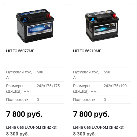
HITEC 56077MF
HITEC 56219MF
Пусковой ток,
580
Пусковой ток,
550
A:
A:
Размеры
242x175x175
Размеры
242x175x190
(ДхШхВ), мм:
(ДхШхВ), мм:
Полярность:
0
Полярность:
0
7 800
7 800
руб.
руб.
Цена без ECOном скидки:
Цена без ECOном скидки:
8 300
8 300
руб.
руб.