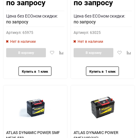
по запросу
по запросу
Как определить полярность?
Цена без ECOном скидки:
Цена без ECOном скидки:
0 - обратная
1 - прямая
3 - обратная
4 - прямая
по запросу
по запросу
Артикул: 65975
Артикул: 63025
Нет в наличии
Нет в наличии
Добавить
Добавить
Добавить
Доба
В корзину
В корзину
в
к
в
к
избранное
сравнению
избранное
сравн
ATLAS DYNAMIC POWER SMF
ATLAS DYNAMIC POWER