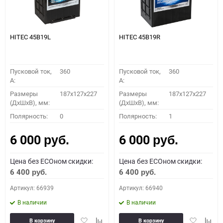
HITEC 45B19L
HITEC 45B19R
Пусковой ток,
360
Пусковой ток,
360
A:
A:
Размеры
187x127x227
Размеры
187x127x227
(ДхШхВ), мм:
(ДхШхВ), мм:
Полярность:
0
Полярность:
1
6 000
6 000
руб.
руб.
Цена без ECOном скидки:
Цена без ECOном скидки:
6 400
6 400
руб.
руб.
Артикул: 66939
Артикул: 66940
В наличии
В наличии
Добавить
Добавить
Добавить
Доба
В корзину
В корзину