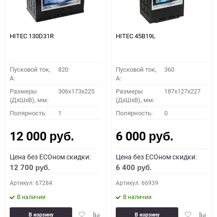
HITEC 130D31R
HITEC 45B19L
Пусковой ток,
820
Пусковой ток,
360
A:
A:
Размеры
306x173x225
Размеры
187x127x227
(ДхШхВ), мм:
(ДхШхВ), мм:
Полярность:
1
Полярность:
0
12 000
6 000
руб.
руб.
Цена без ECOном скидки:
Цена без ECOном скидки:
12 700
6 400
руб.
руб.
Артикул: 67284
Артикул: 66939
В наличии
В наличии
Добавить
Добавить
Добавить
Доба
В корзину
В корзину