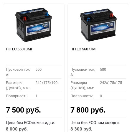
HITEC 56013MF
HITEC 56077MF
Пусковой ток,
550
Пусковой ток,
580
A:
A:
Размеры
242x175x190
Размеры
242x175x175
(ДхШхВ), мм:
(ДхШхВ), мм:
Полярность:
1
Полярность:
0
7 500
7 800
руб.
руб.
Цена без ECOном скидки:
Цена без ECOном скидки:
8 000
8 300
руб.
руб.