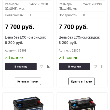
Размеры
242x175x190
Размеры
242x175x190
(ДхШхВ), мм:
(ДхШхВ), мм:
Полярность:
1
Полярность:
0
7 700
7 700
руб.
руб.
Цена без ECOном скидки:
Цена без ECOном скидки:
8 200
8 200
руб.
руб.
Артикул: 62808
Артикул: 62809
В наличии
В наличии
Добавить
Добавить
Добавить
Доба
В корзину
В корзину
в
к
в
к
избранное
сравнению
избранное
сравн