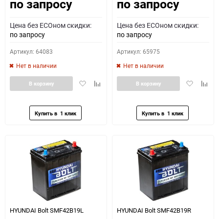
по запросу
по запросу
Как определить полярность?
Цена без ECOном скидки:
Цена без ECOном скидки:
0 - обратная
1 - прямая
3 - обратная
4 - прямая
по запросу
по запросу
Артикул: 64083
Артикул: 65975
Нет в наличии
Нет в наличии
Добавить
Добавить
Добавить
Доба
В корзину
В корзину
в
к
в
к
избранное
сравнению
избранное
сравн
HYUNDAI Bolt SMF42B19L
HYUNDAI Bolt SMF42B19R