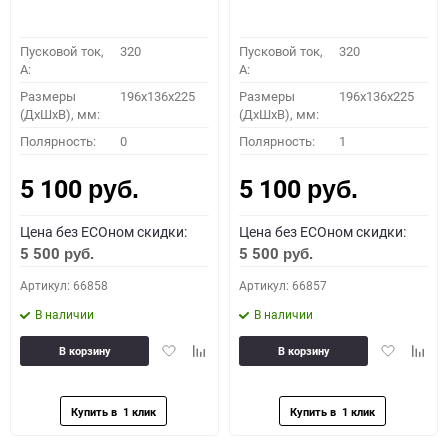
Пусковой ток,
320
Пусковой ток,
320
A:
A:
Размеры
196х136х225
Размеры
196х136х225
(ДхШхВ), мм:
(ДхШхВ), мм:
Полярность:
0
Полярность:
1
5 100
5 100
руб.
руб.
Цена без ECOном скидки:
Цена без ECOном скидки:
5 500
5 500
руб.
руб.
Артикул: 66858
Артикул: 66857
В наличии
В наличии
Добавить
Добавить
Добавить
Доба
В корзину
В корзину
в
к
в
к
избранное
сравнению
избранное
сравн