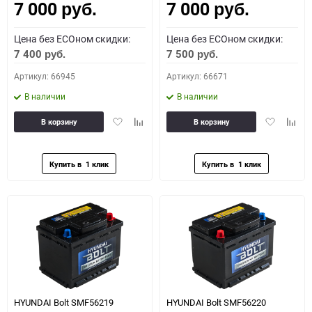
7 000
7 000
руб.
руб.
Цена без ECOном скидки:
Цена без ECOном скидки:
7 400
7 500
руб.
руб.
Артикул: 66945
Артикул: 66671
В наличии
В наличии
Добавить
Добавить
Добавить
Доба
В корзину
В корзину
в
к
в
к
избранное
сравнению
избранное
сравн
HYUNDAI Bolt SMF56219
HYUNDAI Bolt SMF56220