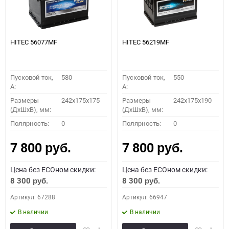
HITEC 56077MF
HITEC 56219MF
Пусковой ток,
580
Пусковой ток,
550
A:
A:
Размеры
242x175x175
Размеры
242x175x190
(ДхШхВ), мм:
(ДхШхВ), мм:
Полярность:
0
Полярность:
0
7 800
7 800
руб.
руб.
Цена без ECOном скидки:
Цена без ECOном скидки:
8 300
8 300
руб.
руб.
Артикул: 67288
Артикул: 66947
В наличии
В наличии