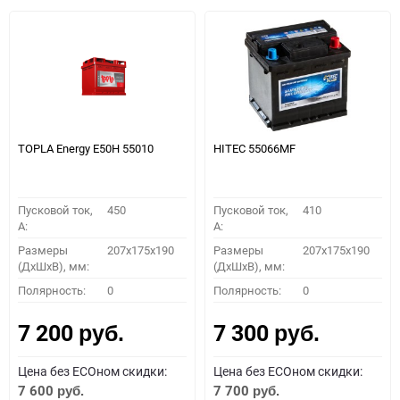
TOPLA Energy E50H 55010
HITEC 55066MF
Пусковой ток,
450
Пусковой ток,
410
A:
A:
Размеры
207x175x190
Размеры
207x175x190
(ДхШхВ), мм:
(ДхШхВ), мм:
Полярность:
0
Полярность:
0
7 200
7 300
руб.
руб.
Цена без ECOном скидки:
Цена без ECOном скидки:
7 600
7 700
руб.
руб.