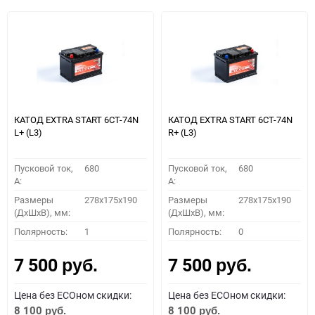
КАТОД EXTRA START 6СТ-74N
КАТОД EXTRA START 6СТ-74N
L+ (L3)
R+ (L3)
Пусковой ток,
680
Пусковой ток,
680
A:
A:
Размеры
278x175x190
Размеры
278x175x190
(ДхШхВ), мм:
(ДхШхВ), мм:
Полярность:
1
Полярность:
0
7 500
7 500
руб.
руб.
Цена без ECOном скидки:
Цена без ECOном скидки:
8 100
8 100
руб.
руб.