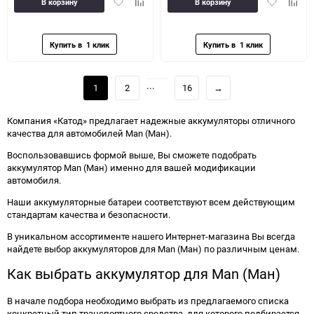
Добавить
Добавить
Добавить
Доба
В корзину
В корзину
в
к
в
к
избранное
сравнению
избранное
сравн
...
1
2
16
→
Компания «Катод» предлагает надежные аккумуляторы отличного
качества для автомобилей Man (Ман).
Воспользовавшись формой выше, Вы сможете подобрать
аккумулятор Man (Ман) именно для вашей модификации
автомобиля.
Наши аккумуляторные батареи соответствуют всем действующим
стандартам качества и безопасности.
В уникальном ассортименте нашего Интернет-магазина Вы всегда
найдете выбор аккумуляторов для Man (Ман) по различным ценам.
Как выбрать аккумулятор для Man (Ман)
В начале подбора необходимо выбрать из предлагаемого списка
конкретный тип транспортного средства, для которого подбирается