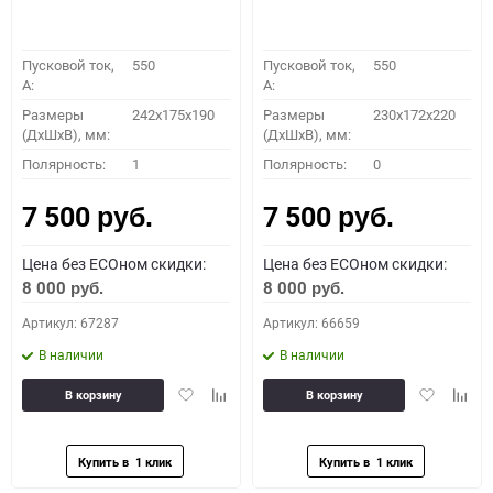
Пусковой ток,
550
Пусковой ток,
550
A:
A:
Размеры
242x175x190
Размеры
230x172x220
(ДхШхВ), мм:
(ДхШхВ), мм:
Полярность:
1
Полярность:
0
7 500
7 500
руб.
руб.
Цена без ECOном скидки:
Цена без ECOном скидки:
8 000
8 000
руб.
руб.
Артикул: 67287
Артикул: 66659
В наличии
В наличии
Добавить
Добавить
Добавить
Доба
В корзину
В корзину
в
к
в
к
избранное
сравнению
избранное
сравн