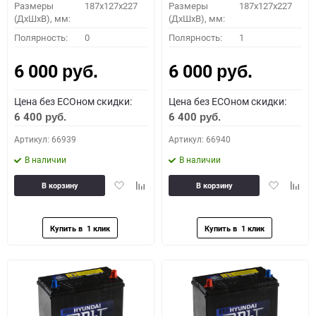
Размеры
187x127x227
Размеры
187x127x227
(ДхШхВ), мм:
(ДхШхВ), мм:
Полярность:
0
Полярность:
1
6 000
6 000
руб.
руб.
Цена без ECOном скидки:
Цена без ECOном скидки:
6 400
6 400
руб.
руб.
Артикул: 66939
Артикул: 66940
В наличии
В наличии
Добавить
Добавить
Добавить
Доба
В корзину
В корзину
в
к
в
к
избранное
сравнению
избранное
сравн