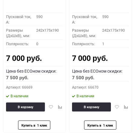
Пусковой ток,
590
Пусковой ток,
590
A:
A:
Размеры
242x175x190
Размеры
242x175x190
(ДхШхВ), мм:
(ДхШхВ), мм:
Полярность:
0
Полярность:
1
7 000
7 000
руб.
руб.
Цена без ECOном скидки:
Цена без ECOном скидки:
7 500
7 500
руб.
руб.
Артикул: 66669
Артикул: 66670
В наличии
В наличии
Добавить
Добавить
Добавить
Доба
В корзину
В корзину
в
к
в
к
избранное
сравнению
избранное
сравн