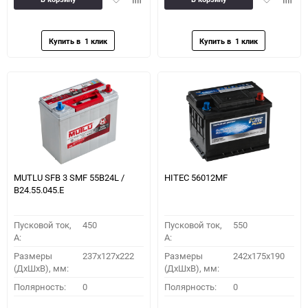
в
к
в
к
избранное
сравнению
избранное
сравн
MUTLU SFB 3 SMF 55B24L /
HITEC 56012MF
B24.55.045.E
Пусковой ток,
450
Пусковой ток,
550
A:
A:
Размеры
237x127x222
Размеры
242x175x190
(ДхШхВ), мм:
(ДхШхВ), мм:
Полярность:
0
Полярность:
0