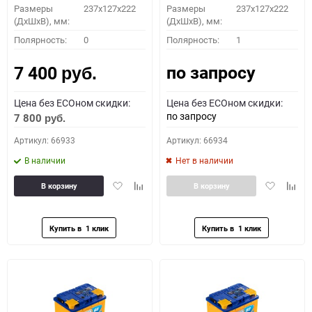
Размеры
237x127x222
Размеры
237x127x222
(ДхШхВ), мм:
(ДхШхВ), мм:
Полярность:
0
Полярность:
1
по запросу
7 400
руб.
Цена без ECOном скидки:
Цена без ECOном скидки:
по запросу
7 800
руб.
Артикул: 66933
Артикул: 66934
В наличии
Нет в наличии
Добавить
Добавить
Добавить
Доба
В корзину
В корзину
в
к
в
к
избранное
сравнению
избранное
сравн