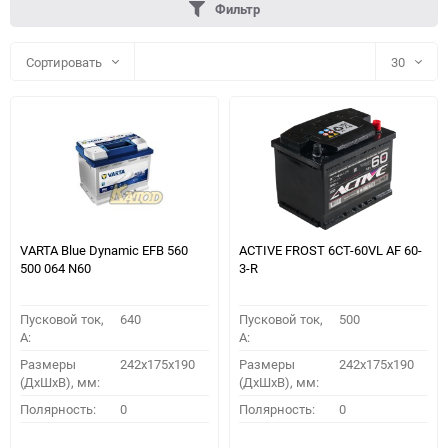
Фильтр
Сортировать
30
30
60
90
150
VARTA Blue Dynamic EFB 560
ACTIVE FROST 6СТ-60VL АF 60-
500 064 N60
3-R
Пусковой ток,
640
Пусковой ток,
500
A:
A:
Размеры
242x175x190
Размеры
242x175x190
(ДхШхВ), мм:
(ДхШхВ), мм:
ПОДОБРАТЬ
Полярность:
0
Полярность:
0