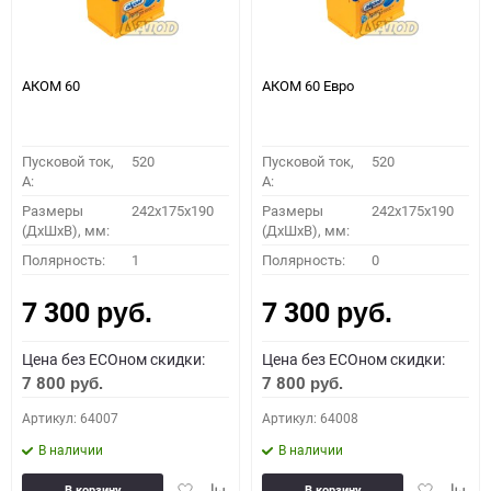
АКОМ 60
АКОМ 60 Евро
Пусковой ток,
520
Пусковой ток,
520
A:
A:
Размеры
242x175x190
Размеры
242x175x190
(ДхШхВ), мм:
(ДхШхВ), мм:
Полярность:
1
Полярность:
0
7 300
7 300
руб.
руб.
Цена без ECOном скидки:
Цена без ECOном скидки:
7 800
7 800
руб.
руб.
Артикул: 64007
Артикул: 64008
В наличии
В наличии
Добавить
Добавить
Добавить
Доба
В корзину
В корзину