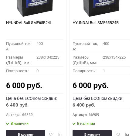
HYUNDAI Bolt SMF65B24L
HYUNDAI Bolt SMF65B24R
Пусковой ток,
400
Пусковой ток,
400
A:
A:
Размеры
238х134х225
Размеры
238х134х225
(ДхШхВ), мм:
(ДхШхВ), мм:
Полярность:
0
Полярность:
1
6 000
6 000
руб.
руб.
Цена без ECOном скидки:
Цена без ECOном скидки:
6 400
6 400
руб.
руб.
Артикул: 66859
Артикул: 66989
В наличии
В наличии
Добавить
Добавить
Добавить
Доба
В корзину
В корзину