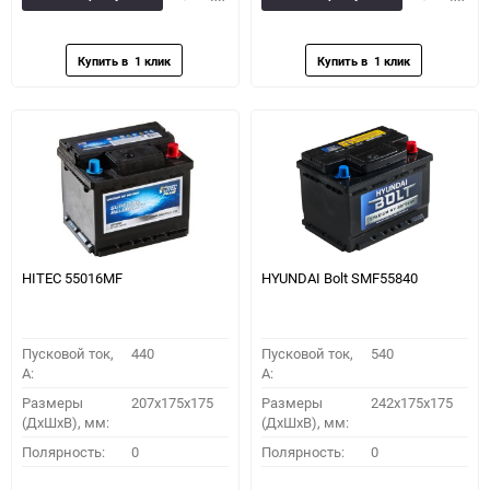
в
к
в
к
избранное
сравнению
избранное
сравн
HITEC 55016MF
HYUNDAI Bolt SMF55840
Пусковой ток,
440
Пусковой ток,
540
A:
A:
Размеры
207x175x175
Размеры
242x175x175
(ДхШхВ), мм:
(ДхШхВ), мм:
Полярность:
0
Полярность:
0