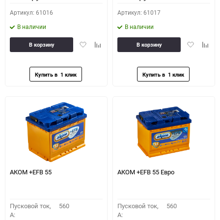
Артикул: 61016
Артикул: 61017
В наличии
В наличии
Добавить
Добавить
Добавить
Доба
В корзину
В корзину
в
к
в
к
избранное
сравнению
избранное
сравн
АКОМ +EFB 55
АКОМ +EFB 55 Евро
Пусковой ток,
560
Пусковой ток,
560
A:
A: