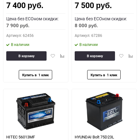
7 400
7 500
руб.
руб.
Цена без ECOном скидки:
Цена без ECOном скидки:
7 900
8 000
руб.
руб.
Артикул: 62456
Артикул: 67286
В наличии
В наличии
Добавить
Добавить
Добавить
Доба
В корзину
В корзину
в
к
в
к
избранное
сравнению
избранное
сравн
HITEC 56013MF
HYUNDAI Bolt 75D23L