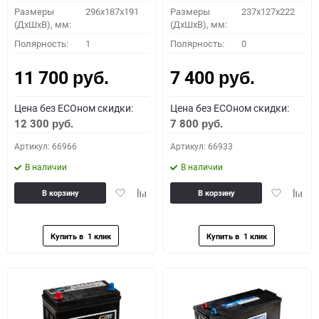
Размеры
296х187х191
Размеры
237x127x222
(ДхШхВ), мм:
(ДхШхВ), мм:
Полярность:
1
Полярность:
0
11 700
7 400
руб.
руб.
Цена без ECOном скидки:
Цена без ECOном скидки:
12 300
7 800
руб.
руб.
Артикул: 66966
Артикул: 66933
В наличии
В наличии
Добавить
Добавить
Добавить
Доба
В корзину
В корзину
в
к
в
к
избранное
сравнению
избранное
сравн