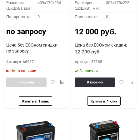
Размеры
409x170x234
Размеры
306x173x225
(ДхШхВ), мм:
(ДхШхВ), мм:
Полярность:
0
Полярность:
0
по запросу
12 000
руб.
Цена без ECOном скидки:
Цена без ECOном скидки:
по запросу
12 700
руб.
Артикул: 66937
Артикул: 67285
Нет в наличии
В наличии
Добавить
Добавить
Добавить
Доба
В корзину
В корзину
в
к
в
к
избранное
сравнению
избранное
сравн