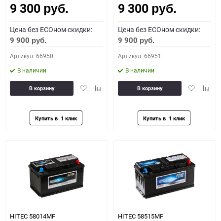
9 300
9 300
руб.
руб.
Цена без ECOном скидки:
Цена без ECOном скидки:
9 900
9 900
руб.
руб.
Артикул: 66950
Артикул: 66951
В наличии
В наличии
Добавить
Добавить
Добавить
Доба
В корзину
В корзину
в
к
в
к
избранное
сравнению
избранное
сравн
HITEC 58014MF
HITEC 58515MF