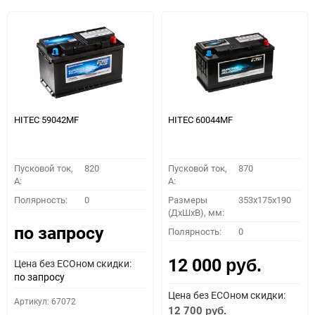
HITEC 59042MF
HITEC 60044MF
Пусковой ток,
820
Пусковой ток,
870
A:
A:
Полярность:
0
Размеры
353x175x190
(ДхШхВ), мм:
по запросу
Полярность:
0
12 000
Цена без ECOном скидки:
руб.
по запросу
Цена без ECOном скидки:
Артикул: 67072
12 700
руб.