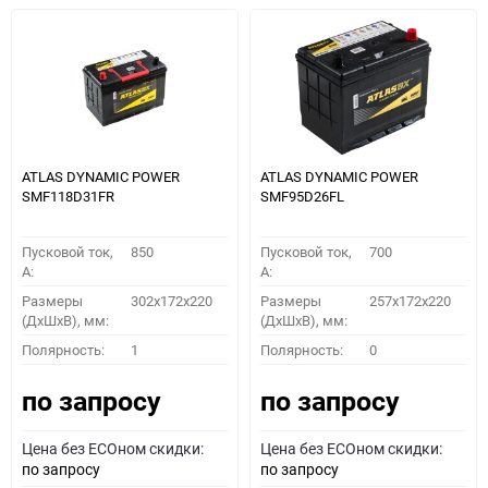
ATLAS DYNAMIC POWER
ATLAS DYNAMIC POWER
SMF118D31FR
SMF95D26FL
Пусковой ток,
850
Пусковой ток,
700
A:
A:
Размеры
302x172x220
Размеры
257x172x220
(ДхШхВ), мм:
(ДхШхВ), мм:
Полярность:
1
Полярность:
0
по запросу
по запросу
Цена без ECOном скидки:
Цена без ECOном скидки:
по запросу
по запросу