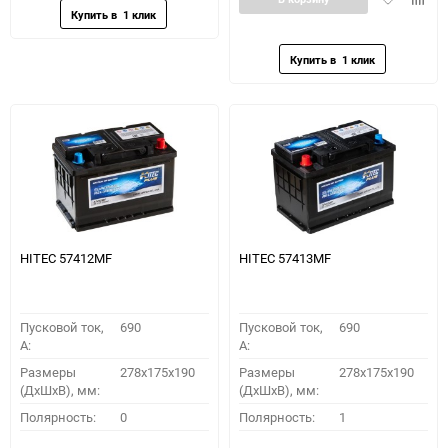
в
к
избранное
сравн
HITEC 57412MF
HITEC 57413MF
Пусковой ток,
690
Пусковой ток,
690
A:
A:
Размеры
278x175x190
Размеры
278x175x190
(ДхШхВ), мм:
(ДхШхВ), мм:
Полярность:
0
Полярность:
1