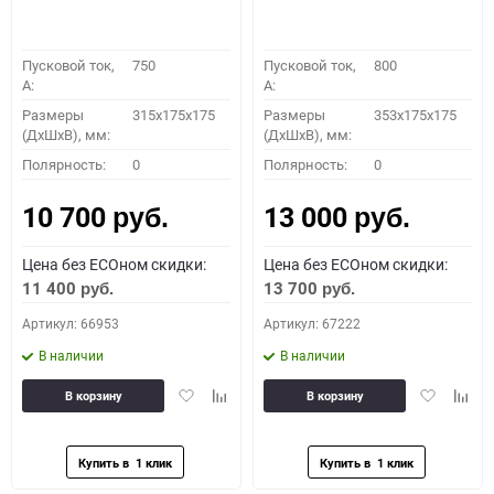
Пусковой ток,
750
Пусковой ток,
800
A:
A:
Размеры
315x175x175
Размеры
353x175x175
(ДхШхВ), мм:
(ДхШхВ), мм:
Полярность:
0
Полярность:
0
10 700
13 000
руб.
руб.
Цена без ECOном скидки:
Цена без ECOном скидки:
11 400
13 700
руб.
руб.
Артикул: 66953
Артикул: 67222
В наличии
В наличии
Добавить
Добавить
Добавить
Доба
В корзину
В корзину
в
к
в
к
избранное
сравнению
избранное
сравн