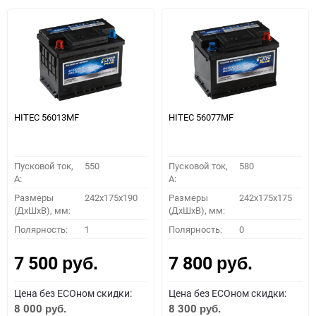
HITEC 56013MF
HITEC 56077MF
Пусковой ток,
550
Пусковой ток,
580
A:
A:
Размеры
242x175x190
Размеры
242x175x175
(ДхШхВ), мм:
(ДхШхВ), мм:
Полярность:
1
Полярность:
0
7 500
7 800
руб.
руб.
Цена без ECOном скидки:
Цена без ECOном скидки:
8 000
8 300
руб.
руб.