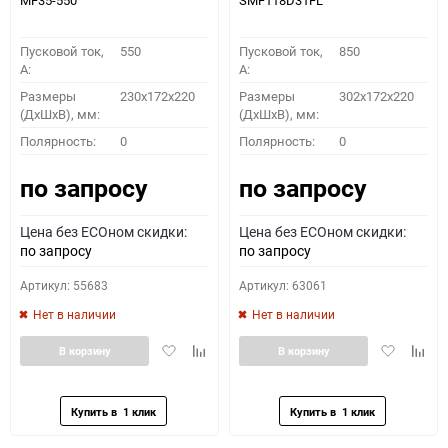
MF35-550
SMF118D31FL
Пусковой ток,
550
Пусковой ток,
850
A:
A:
Размеры
230x172x220
Размеры
302x172x220
(ДхШхВ), мм:
(ДхШхВ), мм:
Полярность:
0
Полярность:
0
по запросу
по запросу
Цена без ECOном скидки:
Цена без ECOном скидки:
по запросу
по запросу
Артикул: 55683
Артикул: 63061
Нет в наличии
Нет в наличии
Добавить
Добавить
Добавить
Доба
В корзину
В корзину
в
к
в
к
избранное
сравнению
избранное
сравн