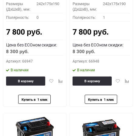
Размеры
242x175x190
Размеры
242x175x190
(ДхШхВ), мм:
(ДхШхВ), мм:
Полярность:
0
Полярность:
1
7 800
7 800
руб.
руб.
Цена без ECOном скидки:
Цена без ECOном скидки:
8 300
8 300
руб.
руб.
Артикул: 66947
Артикул: 66948
В наличии
В наличии
Добавить
Добавить
Добавить
Доба
В корзину
В корзину
в
к
в
к
избранное
сравнению
избранное
сравн