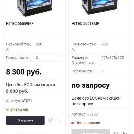
HITEC 56559MF
HITEC 56618MF
Пусковой ток,
620
Пусковой ток,
630
A:
A:
Полярность:
0
Размеры
278x175x175
(ДхШхВ), мм:
8 300
Полярность:
0
руб.
по запросу
Цена без ECOном скидки:
8 800
руб.
Цена без ECOном скидки:
Артикул: 67071
по запросу
В наличии
Артикул: 66952
Добавить
Добавить
В корзину
Нет в наличии
в
к
избранное
сравнению
Добавить
Доба
В корзину