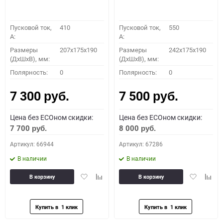
Пусковой ток,
410
Пусковой ток,
550
A:
A:
Размеры
207x175x190
Размеры
242x175x190
(ДхШхВ), мм:
(ДхШхВ), мм:
Полярность:
0
Полярность:
0
7 300
7 500
руб.
руб.
Цена без ECOном скидки:
Цена без ECOном скидки:
7 700
8 000
руб.
руб.
Артикул: 66944
Артикул: 67286
В наличии
В наличии
Добавить
Добавить
Добавить
Доба
В корзину
В корзину
в
к
в
к
избранное
сравнению
избранное
сравн