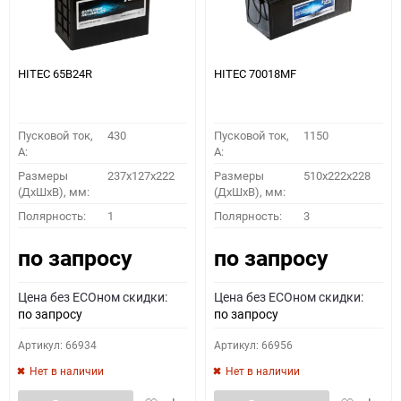
HITEC 65B24R
HITEC 70018MF
Пусковой ток,
430
Пусковой ток,
1150
A:
A:
Размеры
237x127x222
Размеры
510x222x228
(ДхШхВ), мм:
(ДхШхВ), мм:
Полярность:
1
Полярность:
3
по запросу
по запросу
Цена без ECOном скидки:
Цена без ECOном скидки:
по запросу
по запросу
Артикул: 66934
Артикул: 66956
Нет в наличии
Нет в наличии