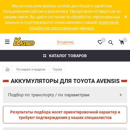
Мы используем файлы cookies для Вашего удобства
пользования сайтом и аналитики. Продолжая оставаться на
нашем сайте, Вы даёте согласие на обработку персональных
данных и подтверждаете ознакомление с нашей
политикой
обработки персональных данных.
0
0
Владимир
КАТАЛОГ ТОВАРОВ
По марке и модели
Toyota
АККУМУЛЯТОРЫ ДЛЯ TOYOTA AVENSIS
Подбор по транспорту / по параметрам
Результаты подбора носят ориентировочной характер и
ПО ПАРАМЕТРАМ
ПО ТРАНСПОРТУ
требуют подтверждения у наших специалистов