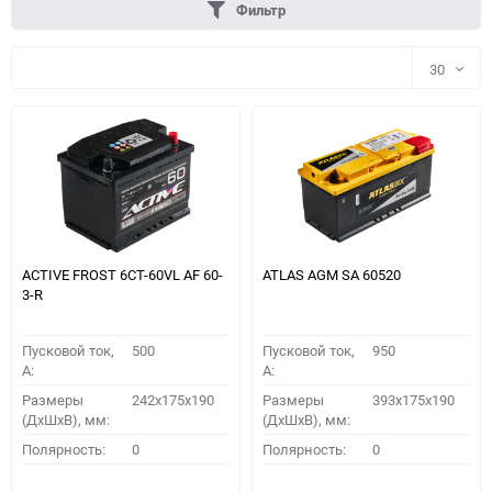
Фильтр
30
30
60
90
150
ACTIVE FROST 6СТ-60VL АF 60-
ATLAS AGM SA 60520
3-R
Пусковой ток,
500
Пусковой ток,
950
A:
A:
Размеры
242x175x190
Размеры
393x175x190
(ДхШхВ), мм:
(ДхШхВ), мм:
ПОДОБРАТЬ
Полярность:
0
Полярность:
0