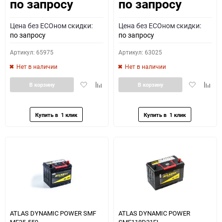
по запросу
по запросу
Как определить полярность?
Цена без ECOном скидки:
Цена без ECOном скидки:
0 - обратная
1 - прямая
3 - обратная
4 - прямая
по запросу
по запросу
Артикул: 65975
Артикул: 63025
Нет в наличии
Нет в наличии
Добавить
Добавить
Добавить
Доба
В корзину
В корзину
в
к
в
к
избранное
сравнению
избранное
сравн
ATLAS DYNAMIC POWER SMF
ATLAS DYNAMIC POWER