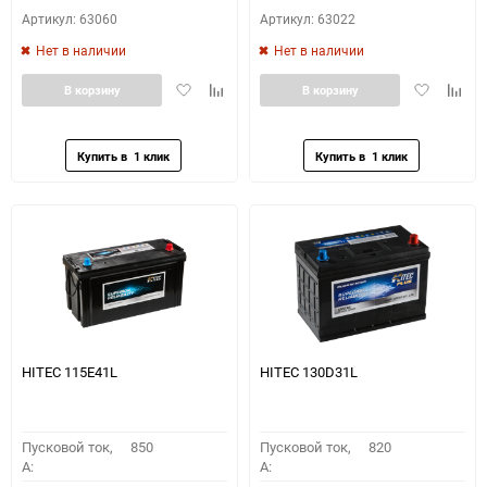
Артикул: 63060
Артикул: 63022
Нет в наличии
Нет в наличии
Добавить
Добавить
Добавить
Доба
В корзину
В корзину
в
к
в
к
избранное
сравнению
избранное
сравн
HITEC 115E41L
HITEC 130D31L
Пусковой ток,
850
Пусковой ток,
820
A:
A: