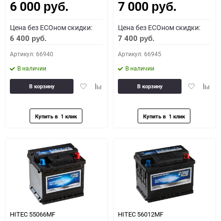
6 000
7 000
руб.
руб.
Цена без ECOном скидки:
Цена без ECOном скидки:
6 400
7 400
руб.
руб.
Артикул: 66940
Артикул: 66945
В наличии
В наличии
Добавить
Добавить
Добавить
Доба
В корзину
В корзину
в
к
в
к
избранное
сравнению
избранное
сравн
HITEC 55066MF
HITEC 56012MF