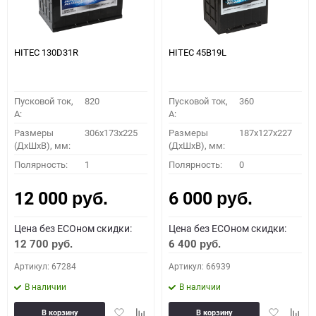
HITEC 130D31R
HITEC 45B19L
Пусковой ток,
820
Пусковой ток,
360
A:
A:
Размеры
306x173x225
Размеры
187x127x227
(ДхШхВ), мм:
(ДхШхВ), мм:
Полярность:
1
Полярность:
0
12 000
6 000
руб.
руб.
Цена без ECOном скидки:
Цена без ECOном скидки:
12 700
6 400
руб.
руб.
Артикул: 67284
Артикул: 66939
В наличии
В наличии
Добавить
Добавить
Добавить
Доба
В корзину
В корзину