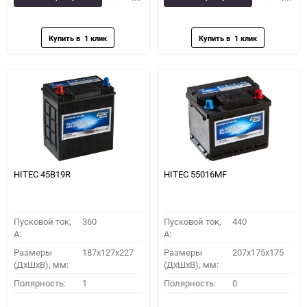
в
к
в
к
избранное
сравнению
избранное
сравн
HITEC 45B19R
HITEC 55016MF
Пусковой ток,
360
Пусковой ток,
440
A:
A:
Размеры
187x127x227
Размеры
207x175x175
(ДхШхВ), мм:
(ДхШхВ), мм:
Полярность:
1
Полярность:
0