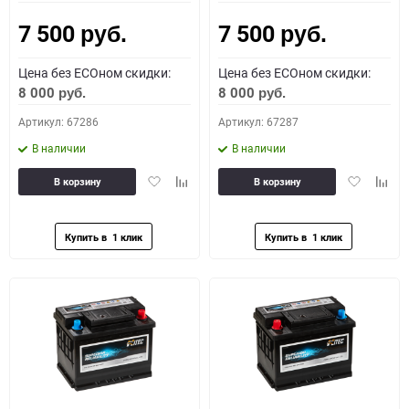
7 500
7 500
Как определить полярность?
руб.
руб.
Цена без ECOном скидки:
Цена без ECOном скидки:
0 - обратная
1 - прямая
3 - обратная
4 - прямая
8 000
8 000
руб.
руб.
Артикул: 67286
Артикул: 67287
В наличии
В наличии
Добавить
Добавить
Добавить
Доба
В корзину
В корзину
в
к
в
к
избранное
сравнению
избранное
сравн