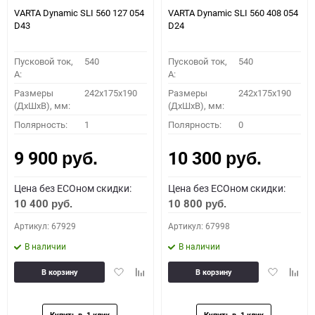
VARTA Dynamic SLI 560 127 054
VARTA Dynamic SLI 560 408 054
D43
D24
Пусковой ток,
540
Пусковой ток,
540
A:
A:
Размеры
242x175x190
Размеры
242x175x190
(ДхШхВ), мм:
(ДхШхВ), мм:
Полярность:
1
Полярность:
0
9 900
10 300
руб.
руб.
Цена без ECOном скидки:
Цена без ECOном скидки:
10 400
10 800
руб.
руб.
Артикул: 67929
Артикул: 67998
В наличии
В наличии
Добавить
Добавить
Добавить
Доба
В корзину
В корзину
в
к
в
к
избранное
сравнению
избранное
сравн