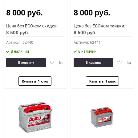
8 000
8 000
руб.
руб.
Цена без ECOном скидки:
Цена без ECOном скидки:
8 500
8 500
руб.
руб.
Артикул: 62440
Артикул: 62441
В наличии
В наличии
Добавить
Добавить
Добавить
Доба
В корзину
В корзину
в
к
в
к
избранное
сравнению
избранное
сравн