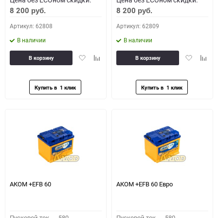
8 200
8 200
руб.
руб.
Артикул: 62808
Артикул: 62809
В наличии
В наличии
Добавить
Добавить
Добавить
Доба
В корзину
В корзину
в
к
в
к
избранное
сравнению
избранное
сравн
АКОМ +EFB 60
АКОМ +EFB 60 Евро
Пусковой ток,
580
Пусковой ток,
580