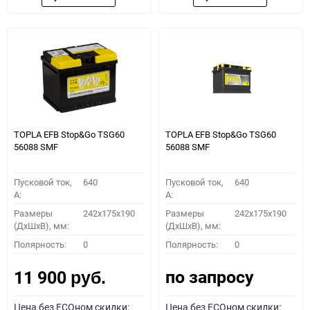
TOPLA EFB Stop&Go TSG60
TOPLA EFB Stop&Go TSG60
56088 SMF
56088 SMF
Пусковой ток,
640
Пусковой ток,
640
A:
A:
Размеры
242x175x190
Размеры
242x175x190
(ДхШхВ), мм:
(ДхШхВ), мм:
Полярность:
0
Полярность:
0
по запросу
11 900
руб.
Цена без ECOном скидки:
Цена без ECOном скидки: