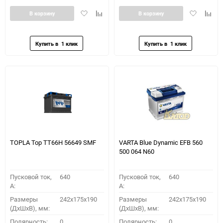
Добавить
Добавить
Добавить
Доба
В корзину
В корзину
в
к
в
к
избранное
сравнению
избранное
сравн
TOPLA Top TT66H 56649 SMF
VARTA Blue Dynamic EFB 560
500 064 N60
Пусковой ток,
640
Пусковой ток,
640
A:
A:
Размеры
242x175x190
Размеры
242x175x190
(ДхШхВ), мм:
(ДхШхВ), мм:
Полярность:
0
Полярность:
0