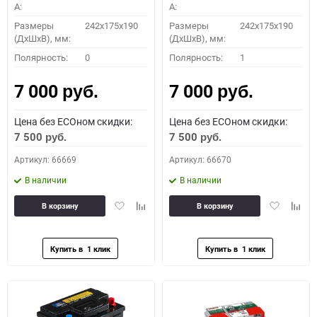
A:
A:
Размеры
242x175x190
Размеры
242x175x190
(ДхШхВ), мм:
(ДхШхВ), мм:
Полярность:
0
Полярность:
1
7 000
7 000
руб.
руб.
Цена без ECOном скидки:
Цена без ECOном скидки:
7 500
7 500
руб.
руб.
Артикул: 66669
Артикул: 66670
В наличии
В наличии
Добавить
Добавить
Добавить
Доба
В корзину
В корзину
в
к
в
к
избранное
сравнению
избранное
сравн