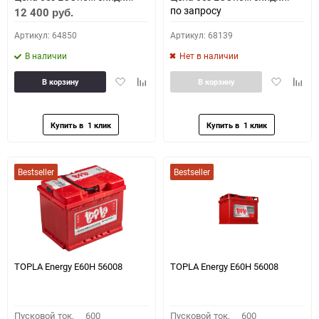
по запросу
12 400
руб.
Артикул: 64850
Артикул: 68139
В наличии
Нет в наличии
Добавить
Добавить
Добавить
Доба
В корзину
В корзину
в
к
в
к
избранное
сравнению
избранное
сравн
Bestseller
Bestseller
TOPLA Energy E60H 56008
TOPLA Energy E60H 56008
Пусковой ток,
600
Пусковой ток,
600