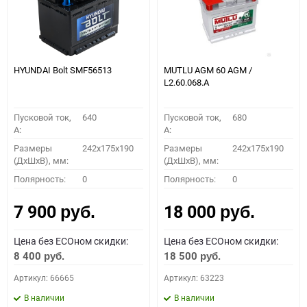
HYUNDAI Bolt SMF56513
MUTLU AGM 60 AGM /
L2.60.068.A
Пусковой ток,
640
Пусковой ток,
680
A:
A:
Размеры
242x175x190
Размеры
242x175x190
(ДхШхВ), мм:
(ДхШхВ), мм:
Полярность:
0
Полярность:
0
7 900
18 000
руб.
руб.
Цена без ECOном скидки:
Цена без ECOном скидки:
8 400
18 500
руб.
руб.
Артикул: 66665
Артикул: 63223
В наличии
В наличии