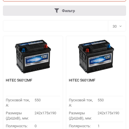
Фильтр
30
30
60
90
150
HITEC 56012MF
HITEC 56013MF
Пусковой ток,
550
Пусковой ток,
550
A:
A:
Размеры
242x175x190
Размеры
242x175x190
(ДхШхВ), мм:
(ДхШхВ), мм:
ПОДОБРАТЬ
Полярность:
0
Полярность:
1