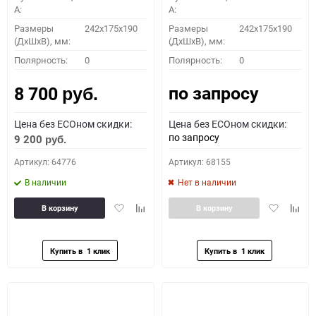
A:
A:
Размеры
242x175x190
Размеры
242x175x190
(ДхШхВ), мм:
(ДхШхВ), мм:
Полярность:
0
Полярность:
0
по запросу
8 700
руб.
Цена без ECOном скидки:
Цена без ECOном скидки:
по запросу
9 200
руб.
Артикул: 64776
Артикул: 68155
В наличии
Нет в наличии
Добавить
Добавить
Добавить
Доба
В корзину
В корзину
в
к
в
к
избранное
сравнению
избранное
сравн