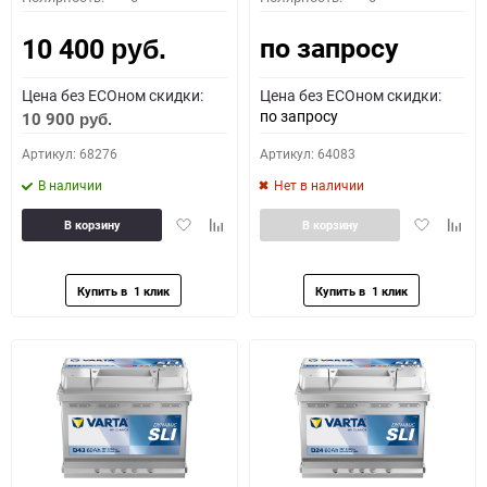
по запросу
10 400
руб.
Цена без ECOном скидки:
Цена без ECOном скидки:
по запросу
10 900
руб.
Артикул: 68276
Артикул: 64083
В наличии
Нет в наличии
Добавить
Добавить
Добавить
Доба
В корзину
В корзину
в
к
в
к
избранное
сравнению
избранное
сравн