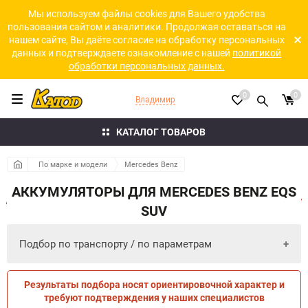
Мы используем файлы cookies для Вашего удобства
пользования сайтом и аналитики. Продолжая оставаться на
нашем сайте, Вы даёте согласие на обработку персональных
данных и подтверждаете ознакомление с нашей
политикой
обработки персональных данных.
0
0
Владимир
КАТАЛОГ ТОВАРОВ
По марке и модели
Mercedes Benz
АККУМУЛЯТОРЫ ДЛЯ MERCEDES BENZ EQS
SUV
Подбор по транспорту / по параметрам
Результаты подбора носят ориентировочной характер и
ПО ПАРАМЕТРАМ
ПО ТРАНСПОРТУ
требуют подтверждения у наших специалистов