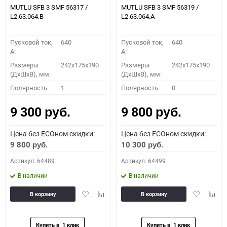
MUTLU SFB 3 SMF 56317 /
MUTLU SFB 3 SMF 56319 /
L2.63.064.B
L2.63.064.А
Пусковой ток,
640
Пусковой ток,
640
A:
A:
Размеры
242x175x190
Размеры
242x175x190
(ДхШхВ), мм:
(ДхШхВ), мм:
Полярность:
1
Полярность:
0
9 300
9 800
руб.
руб.
Цена без ECOном скидки:
Цена без ECOном скидки:
9 800
10 300
руб.
руб.
Артикул: 64489
Артикул: 64499
В наличии
В наличии
Добавить
Добавить
Добавить
Доба
В корзину
В корзину
в
к
в
к
избранное
сравнению
избранное
сравн