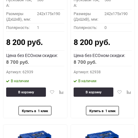
A:
A:
Размеры
242x175x190
Размеры
242x175x190
(ДхШхВ), мм:
(ДхШхВ), мм:
Полярность:
1
Полярность:
0
8 200
8 200
руб.
руб.
Цена без ECOном скидки:
Цена без ECOном скидки:
8 700
8 700
руб.
руб.
Артикул: 62939
Артикул: 62938
В наличии
В наличии
Добавить
Добавить
Добавить
Доба
В корзину
В корзину
в
к
в
к
избранное
сравнению
избранное
сравн