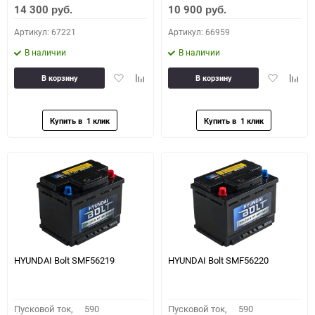
14 300
10 900
руб.
руб.
Артикул: 67221
Артикул: 66959
В наличии
В наличии
Добавить
Добавить
Добавить
Доба
В корзину
В корзину
в
к
в
к
избранное
сравнению
избранное
сравн
HYUNDAI Bolt SMF56219
HYUNDAI Bolt SMF56220
Пусковой ток,
590
Пусковой ток,
590