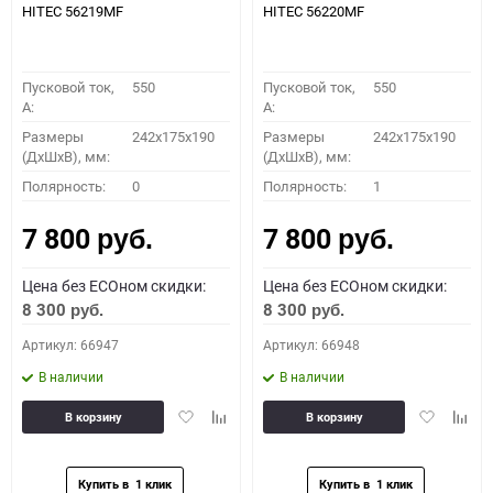
HITEC 56219MF
HITEC 56220MF
Пусковой ток,
550
Пусковой ток,
550
A:
A:
Размеры
242x175x190
Размеры
242x175x190
(ДхШхВ), мм:
(ДхШхВ), мм:
Полярность:
0
Полярность:
1
7 800
7 800
руб.
руб.
Цена без ECOном скидки:
Цена без ECOном скидки:
8 300
8 300
руб.
руб.
Артикул: 66947
Артикул: 66948
В наличии
В наличии
Добавить
Добавить
Добавить
Доба
В корзину
В корзину
в
к
в
к
избранное
сравнению
избранное
сравн