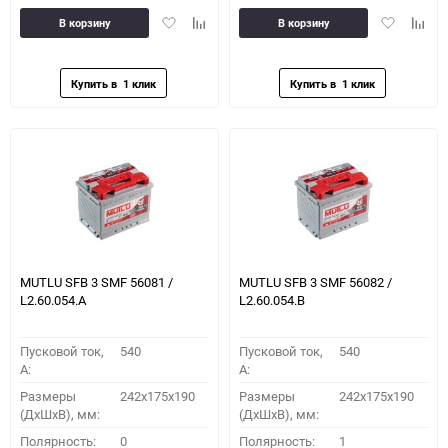
Добавить
Добавить
Добавить
Доба
В корзину
В корзину
в
к
в
к
избранное
сравнению
избранное
сравн
MUTLU SFB 3 SMF 56081 /
MUTLU SFB 3 SMF 56082 /
L2.60.054.A
L2.60.054.B
Пусковой ток,
540
Пусковой ток,
540
A:
A:
Размеры
242x175x190
Размеры
242x175x190
(ДхШхВ), мм:
(ДхШхВ), мм:
Полярность:
0
Полярность:
1