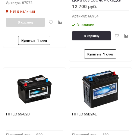
Артикул: 67072
12 700
руб.
Нет в наличии
Артикул: 66954
Добавить
Добавить
В корзину
В наличии
в
к
избранное
сравнению
Добавить
Доба
В корзину
в
к
избранное
сравн
HITEC 65-820
HITEC 65B24L
Пусковой ток,
820
Пусковой ток,
430