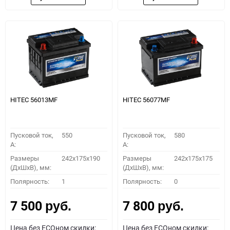
HITEC 56013MF
HITEC 56077MF
Пусковой ток,
550
Пусковой ток,
580
A:
A:
Размеры
242x175x190
Размеры
242x175x175
(ДхШхВ), мм:
(ДхШхВ), мм:
Полярность:
1
Полярность:
0
7 500
7 800
руб.
руб.
Цена без ECOном скидки:
Цена без ECOном скидки: