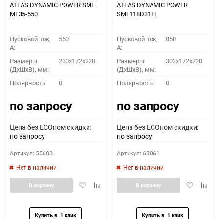
ATLAS DYNAMIC POWER SMF
ATLAS DYNAMIC POWER
MF35-550
SMF118D31FL
Пусковой ток,
550
Пусковой ток,
850
A:
A:
Размеры
230x172x220
Размеры
302x172x220
(ДхШхВ), мм:
(ДхШхВ), мм:
Полярность:
0
Полярность:
0
по запросу
по запросу
Цена без ECOном скидки:
Цена без ECOном скидки:
по запросу
по запросу
Артикул: 55683
Артикул: 63061
Нет в наличии
Нет в наличии
Добавить
Добавить
Добавить
Доба
В корзину
В корзину
в
к
в
к
избранное
сравнению
избранное
сравн