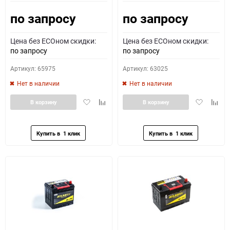
по запросу
по запросу
Как определить полярность?
Цена без ECOном скидки:
Цена без ECOном скидки:
0 - обратная
1 - прямая
3 - обратная
4 - прямая
по запросу
по запросу
Артикул: 65975
Артикул: 63025
Нет в наличии
Нет в наличии
Добавить
Добавить
Добавить
Доба
В корзину
В корзину
в
к
в
к
избранное
сравнению
избранное
сравн