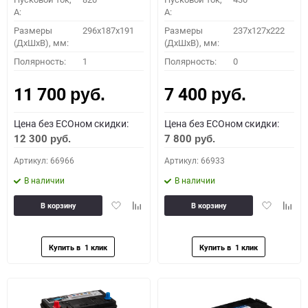
A:
A:
Размеры
296х187х191
Размеры
237x127x222
(ДхШхВ), мм:
(ДхШхВ), мм:
Полярность:
1
Полярность:
0
11 700
7 400
руб.
руб.
Цена без ECOном скидки:
Цена без ECOном скидки:
12 300
7 800
руб.
руб.
Артикул: 66966
Артикул: 66933
В наличии
В наличии
Добавить
Добавить
Добавить
Доба
В корзину
В корзину
в
к
в
к
избранное
сравнению
избранное
сравн