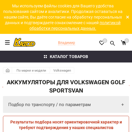
Мы используем файлы cookies для Вашего удобства
пользования сайтом и аналитики. Продолжая оставаться на
нашем сайте, Вы даёте согласие на обработку персональных
данных и подтверждаете ознакомление с нашей
политикой
обработки персональных данных.
0
0
Владимир
КАТАЛОГ ТОВАРОВ
По марке и модели
Volkswagen
АККУМУЛЯТОРЫ ДЛЯ VOLKSWAGEN GOLF
SPORTSVAN
Подбор по транспорту / по параметрам
Результаты подбора носят ориентировочной характер и
ПО ПАРАМЕТРАМ
ПО ТРАНСПОРТУ
требуют подтверждения у наших специалистов