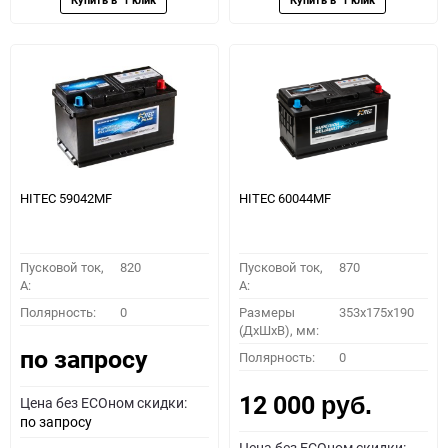
HITEC 59042MF
HITEC 60044MF
Пусковой ток,
820
Пусковой ток,
870
A:
A:
Полярность:
0
Размеры
353x175x190
(ДхШхВ), мм:
по запросу
Полярность:
0
12 000
Цена без ECOном скидки:
руб.
по запросу
Цена без ECOном скидки: