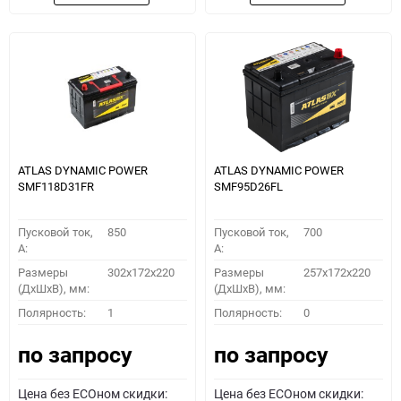
ATLAS DYNAMIC POWER
ATLAS DYNAMIC POWER
SMF118D31FR
SMF95D26FL
Пусковой ток,
850
Пусковой ток,
700
A:
A:
Размеры
302x172x220
Размеры
257x172x220
(ДхШхВ), мм:
(ДхШхВ), мм:
Полярность:
1
Полярность:
0
по запросу
по запросу
Цена без ECOном скидки:
Цена без ECOном скидки: