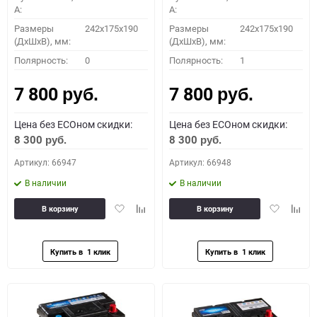
A:
A:
Размеры
242x175x190
Размеры
242x175x190
(ДхШхВ), мм:
(ДхШхВ), мм:
Полярность:
0
Полярность:
1
7 800
7 800
руб.
руб.
Цена без ECOном скидки:
Цена без ECOном скидки:
8 300
8 300
руб.
руб.
Артикул: 66947
Артикул: 66948
В наличии
В наличии
Добавить
Добавить
Добавить
Доба
В корзину
В корзину
в
к
в
к
избранное
сравнению
избранное
сравн