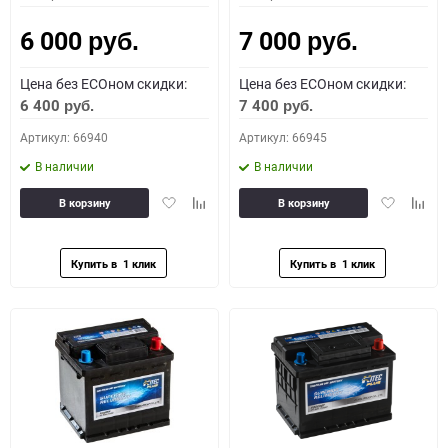
6 000
7 000
руб.
руб.
Цена без ECOном скидки:
Цена без ECOном скидки:
6 400
7 400
руб.
руб.
Артикул: 66940
Артикул: 66945
В наличии
В наличии
Добавить
Добавить
Добавить
Доба
В корзину
В корзину
в
к
в
к
избранное
сравнению
избранное
сравн