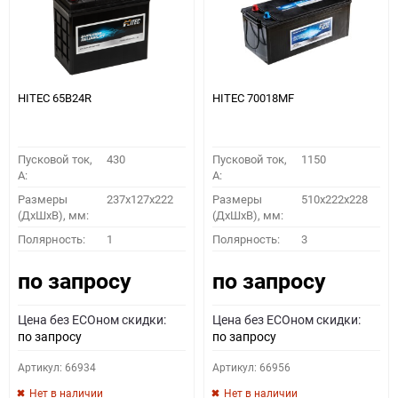
HITEC 65B24R
HITEC 70018MF
Пусковой ток,
430
Пусковой ток,
1150
A:
A:
Размеры
237x127x222
Размеры
510x222x228
(ДхШхВ), мм:
(ДхШхВ), мм:
Полярность:
1
Полярность:
3
по запросу
по запросу
Цена без ECOном скидки:
Цена без ECOном скидки:
по запросу
по запросу
Артикул: 66934
Артикул: 66956
Нет в наличии
Нет в наличии