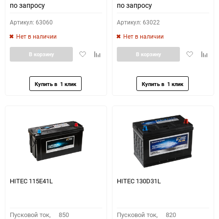
по запросу
по запросу
Артикул: 63060
Артикул: 63022
Нет в наличии
Нет в наличии
Добавить
Добавить
Добавить
Доба
В корзину
В корзину
в
к
в
к
избранное
сравнению
избранное
сравн
HITEC 115E41L
HITEC 130D31L
Пусковой ток,
850
Пусковой ток,
820