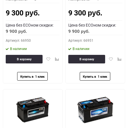
9 300
9 300
руб.
руб.
Цена без ECOном скидки:
Цена без ECOном скидки:
9 900
9 900
руб.
руб.
Артикул: 66950
Артикул: 66951
В наличии
В наличии
Добавить
Добавить
Добавить
Доба
В корзину
В корзину
в
к
в
к
избранное
сравнению
избранное
сравн