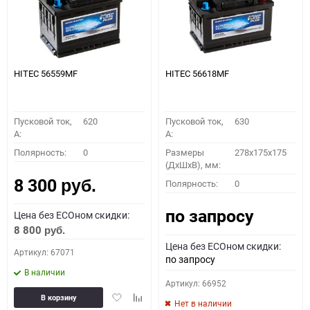
HITEC 56559MF
HITEC 56618MF
Пусковой ток,
620
Пусковой ток,
630
A:
A:
Полярность:
0
Размеры
278x175x175
(ДхШхВ), мм:
8 300
Полярность:
0
руб.
по запросу
Цена без ECOном скидки:
8 800
руб.
Цена без ECOном скидки:
Артикул: 67071
по запросу
В наличии
Артикул: 66952
Добавить
Добавить
В корзину
Нет в наличии
в
к