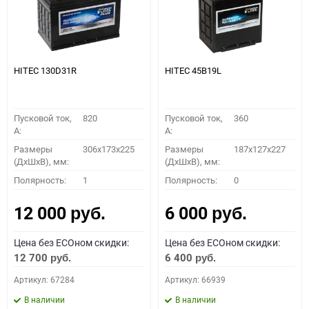
HITEC 130D31R
HITEC 45B19L
Пусковой ток,
820
Пусковой ток,
360
A:
A:
Размеры
306x173x225
Размеры
187x127x227
(ДхШхВ), мм:
(ДхШхВ), мм:
Полярность:
1
Полярность:
0
12 000
6 000
руб.
руб.
Цена без ECOном скидки:
Цена без ECOном скидки:
12 700
6 400
руб.
руб.
Артикул: 67284
Артикул: 66939
В наличии
В наличии