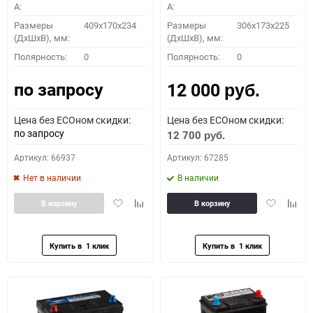
A:
A:
Размеры
409x170x234
Размеры
306x173x225
(ДхШхВ), мм:
(ДхШхВ), мм:
Полярность:
0
Полярность:
0
по запросу
12 000
руб.
Цена без ECOном скидки:
Цена без ECOном скидки:
по запросу
12 700
руб.
Артикул: 66937
Артикул: 67285
Нет в наличии
В наличии
Добавить
Добавить
Добавить
Доба
В корзину
В корзину
в
к
в
к
избранное
сравнению
избранное
сравн