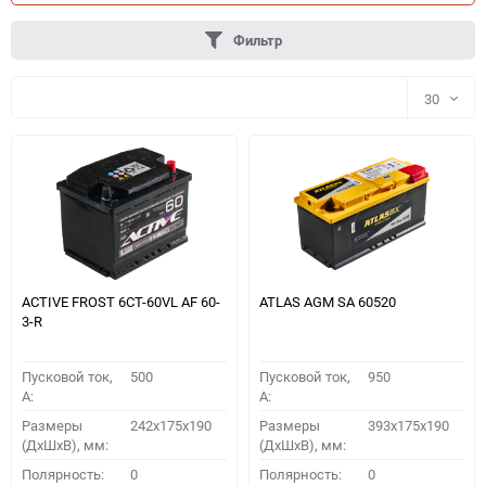
Фильтр
30
30
60
90
150
ACTIVE FROST 6СТ-60VL АF 60-
ATLAS AGM SA 60520
3-R
Пусковой ток,
500
Пусковой ток,
950
A:
A:
Размеры
242x175x190
Размеры
393x175x190
(ДхШхВ), мм:
(ДхШхВ), мм:
ПОДОБРАТЬ
Полярность:
0
Полярность:
0