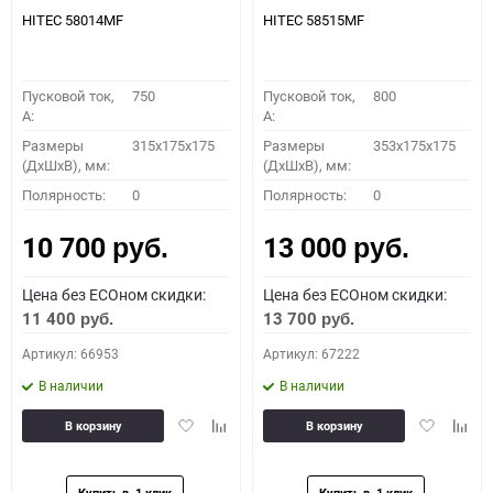
HITEC 58014MF
HITEC 58515MF
Пусковой ток,
750
Пусковой ток,
800
A:
A:
Размеры
315x175x175
Размеры
353x175x175
(ДхШхВ), мм:
(ДхШхВ), мм:
Полярность:
0
Полярность:
0
10 700
13 000
руб.
руб.
Цена без ECOном скидки:
Цена без ECOном скидки:
11 400
13 700
руб.
руб.
Артикул: 66953
Артикул: 67222
В наличии
В наличии
Добавить
Добавить
Добавить
Доба
В корзину
В корзину
в
к
в
к
избранное
сравнению
избранное
сравн