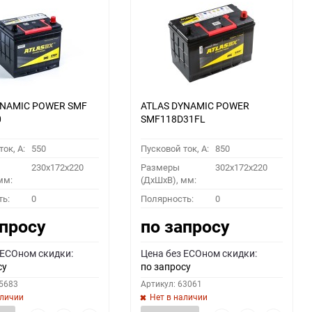
YNAMIC POWER SMF
ATLAS DYNAMIC POWER
0
SMF118D31FL
ок, A:
550
Пусковой ток, A:
850
230x172x220
Размеры
302x172x220
мм:
(ДхШхВ), мм:
ть:
0
Полярность:
0
апросу
по запросу
 ECOном скидки:
Цена без ECOном скидки:
су
по запросу
55683
Артикул: 63061
аличии
Нет в наличии