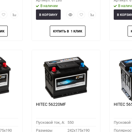
Артикул: 67286
Артикул: 
В наличии
В налич
рый
Добавить
Добавить
Быстрый
Добавить
Добавить
В КОРЗИНУ
В КОРЗИ
мотр
в
к
просмотр
в
к
избранное
сравнению
избранное
сравнению
HITEC 56220MF
HITEC 5
Пусковой ток, A:
550
Пусковой т
75x190
Размеры
242x175x190
Полярнос