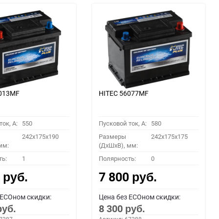
6013MF
HITEC 56077MF
ок, A:
550
Пусковой ток, A:
580
242x175x190
Размеры
242x175x175
мм:
(ДхШхВ), мм:
ть:
1
Полярность:
0
0
7 800
руб.
руб.
 ECOном скидки:
Цена без ECOном скидки:
8 300
руб.
руб.