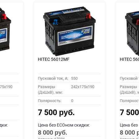
HITEC 56012MF
HITEC 5
Пусковой ток, A:
550
Пусковой т
75x190
Размеры
242x175x190
Размеры
(ДхШхВ), мм:
(ДхШхВ), 
Полярность:
0
Полярнос
7 500
7 50
руб.
дки:
Цена без ECOном скидки:
Цена без
8 000
8 000
руб.