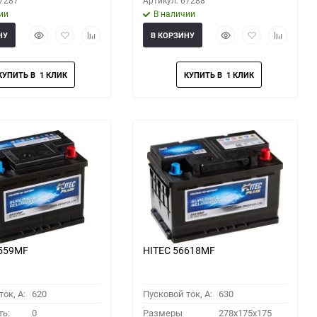
67287
Артикул: 67288
ии
В наличии
Быстрый
Добавить
Добавить
Быстрый
Добавить
Добавить
НУ
В КОРЗИНУ
просмотр
в
к
просмотр
в
к
избранное
сравнению
избранное
сравнени
6559MF
HITEC 56618MF
ок, A:
620
Пусковой ток, A:
630
ть:
0
Размеры
278x175x175