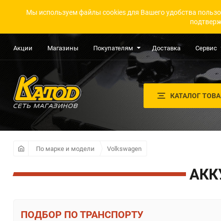
Мы используем файлы cookies для Вашего удобства пользо
подтверж
Акции
Магазины
Покупателям
Доставка
Сервис
КАТАЛОГ ТОВ
По марке и модели
Volkswagen
АКК
ПО ТРАНСПОРТУ