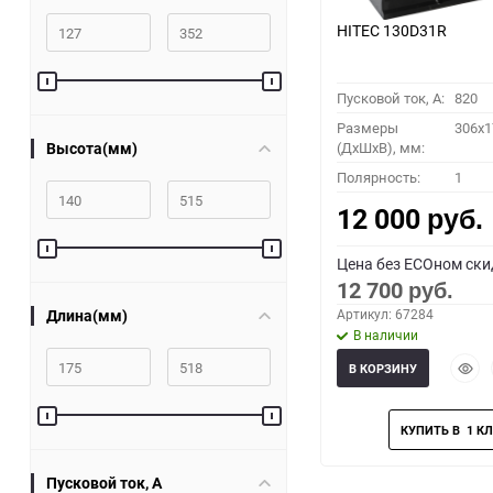
HITEC 130D31R
Пусковой ток, A:
820
Размеры
306x1
Высота(мм)
(ДхШхВ), мм:
Полярность:
1
12 000
руб.
Цена без ECOном ски
12 700
руб.
Длина(мм)
Артикул: 67284
В наличии
Быст
В КОРЗИНУ
прос
Пусковой ток, A