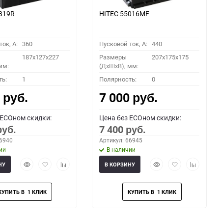
B19R
HITEC 55016MF
ок, A:
360
Пусковой ток, A:
440
187x127x227
Размеры
207x175x175
мм:
(ДхШхВ), мм:
ть:
1
Полярность:
0
0
7 000
руб.
руб.
 ECOном скидки:
Цена без ECOном скидки:
7 400
руб.
руб.
66940
Артикул: 66945
ии
В наличии
Быстрый
Добавить
Добавить
Быстрый
Добавить
Добавить
НУ
В КОРЗИНУ
просмотр
в
к
просмотр
в
к
избранное
сравнению
избранное
сравнени