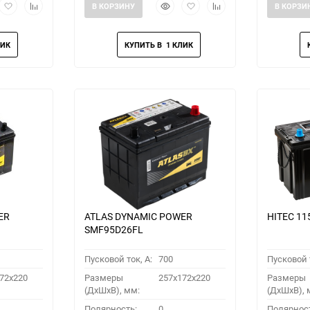
рый
Добавить
Добавить
Быстрый
Добавить
Добавить
В КОРЗИНУ
В КОРЗИ
мотр
в
к
просмотр
в
к
избранное
сравнению
избранное
сравнению
ER
ATLAS DYNAMIC POWER
HITEC 11
SMF95D26FL
Пусковой ток, A:
700
Пусковой т
72x220
Размеры
257x172x220
Размеры
(ДхШхВ), мм:
(ДхШхВ), 
Полярность:
0
Полярнос