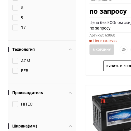
5
по запросу
9
Цена без ECOном ски
17
по запросу
Артикул: 63060
Нет в наличии
Быст
Технология
В КОРЗИНУ
прос
AGM
EFB
Производитель
HITEC
Ширина(мм)