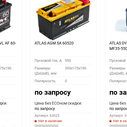
VL АF 60-
ATLAS AGM SA 60520
ATLAS D
MF35-55
Пусковой ток, A:
950
Пусковой т
75x190
Размеры
393x175x190
Размеры
(ДхШхВ), мм:
(ДхШхВ), 
Полярность:
0
Полярнос
по запросу
по з
дки:
Цена без ECOном скидки:
Цена без
по запросу
по запро
Артикул: 63025
Артикул: 
Нет в наличии
Нет в н