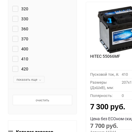
320
330
360
370
400
HITEC 55066MF
410
420
Пусковой ток, A:
410
показать еще
Размеры
207x1
(ДхШхВ), мм:
Полярность:
0
очистить
7 300
руб.
Цена без ECOном ски
7 700
руб.