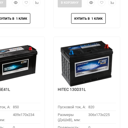
Быстрый
Добавить
Добавить
Быстрый
Добавить
Добавить
НУ
В КОРЗИНУ
просмотр
в
к
просмотр
в
к
избранное
сравнению
избранное
сравнени
5E41L
HITEC 130D31L
ок, A:
850
Пусковой ток, A:
820
409x170x234
Размеры
306x173x225
мм:
(ДхШхВ), мм:
ть:
0
Полярность:
0