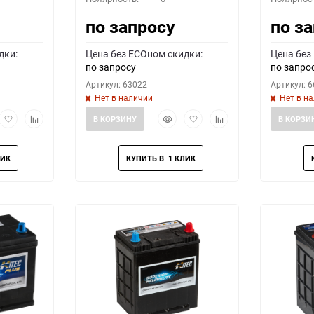
по запросу
по з
дки:
Цена без ECOном скидки:
Цена без
по запросу
по запро
Артикул: 63022
Артикул: 
Нет в наличии
Нет в н
рый
Добавить
Добавить
Быстрый
Добавить
Добавить
В КОРЗИНУ
В КОРЗИ
мотр
в
к
просмотр
в
к
избранное
сравнению
избранное
сравнению