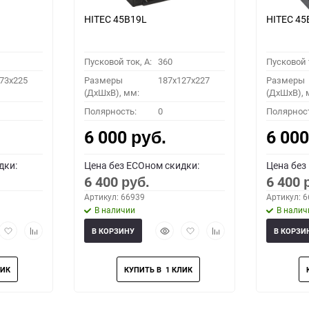
HITEC 45B19L
HITEC 45
Пусковой ток, A:
360
Пусковой т
73x225
Размеры
187x127x227
Размеры
(ДхШхВ), мм:
(ДхШхВ), 
Полярность:
0
Полярнос
6 000
6 00
руб.
дки:
Цена без ECOном скидки:
Цена без
6 400
6 400
руб.
Артикул: 66939
Артикул: 
В наличии
В налич
рый
Добавить
Добавить
Быстрый
Добавить
Добавить
В КОРЗИНУ
В КОРЗИ
мотр
в
к
просмотр
в
к
избранное
сравнению
избранное
сравнению