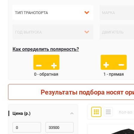
Как определить полярность?
0 - обратная
1 - прямая
Результаты подбора носят ор
Плитка
Компактно
Кол-во:
Цена (р.)
30