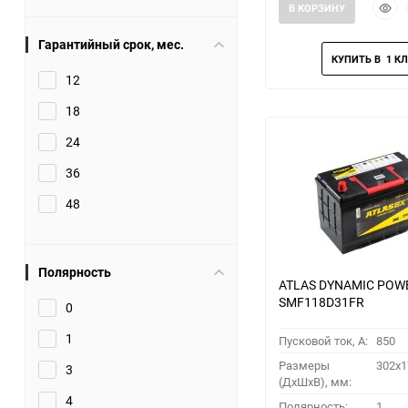
Быст
В КОРЗИНУ
прос
Гарантийный срок, мес.
12
18
24
36
48
Полярность
ATLAS DYNAMIC POW
SMF118D31FR
0
1
Пусковой ток, A:
850
Размеры
302x1
3
(ДхШхВ), мм:
4
Полярность:
1