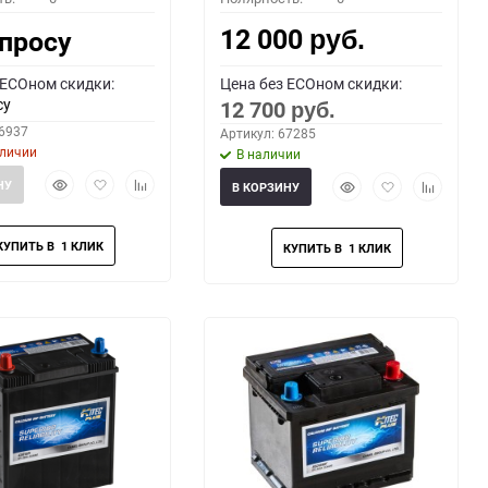
12 000
апросу
руб.
 ECOном скидки:
Цена без ECOном скидки:
су
12 700
руб.
66937
Артикул: 67285
аличии
В наличии
Быстрый
Добавить
Добавить
Быстрый
Добавить
Добавить
НУ
В КОРЗИНУ
просмотр
в
к
просмотр
в
к
избранное
сравнению
избранное
сравнени