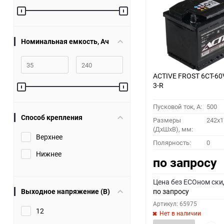
60
90
Номинальная емкость, Ач
150
ACTIVE FROST 6СТ-60
3-R
Пусковой ток, A:
500
Способ крепления
Размеры
242x1
(ДхШхВ), мм:
Верхнее
Полярность:
0
Нижнее
по запросу
Цена без ECOном ски
Выходное напряжение (В)
по запросу
Артикул: 65975
12
Нет в наличии