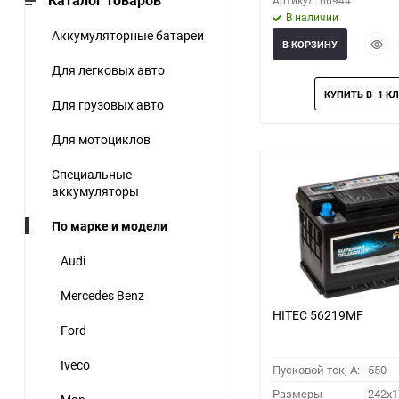
Каталог товаров
Артикул: 66944
В наличии
Аккумуляторные батареи
Быст
В КОРЗИНУ
прос
Для легковых авто
Для грузовых авто
Для мотоциклов
Специальные
аккумуляторы
По марке и модели
Audi
Mercedes Benz
HITEC 56219MF
Ford
Iveco
Пусковой ток, A:
550
Размеры
242x1