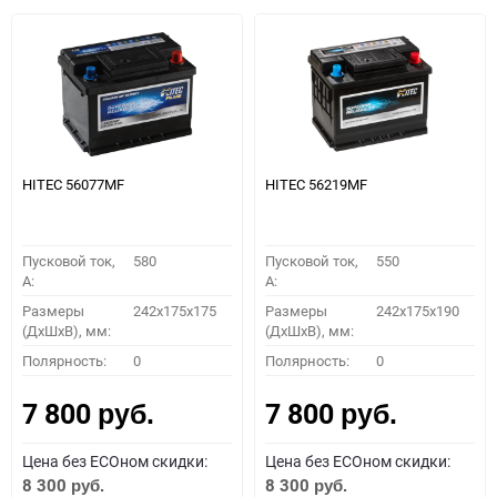
HITEC 56077MF
HITEC 56219MF
Пусковой ток,
580
Пусковой ток,
550
A:
A:
Размеры
242x175x175
Размеры
242x175x190
(ДхШхВ), мм:
(ДхШхВ), мм:
Полярность:
0
Полярность:
0
7 800
7 800
руб.
руб.
Цена без ECOном скидки:
Цена без ECOном скидки:
8 300
8 300
руб.
руб.