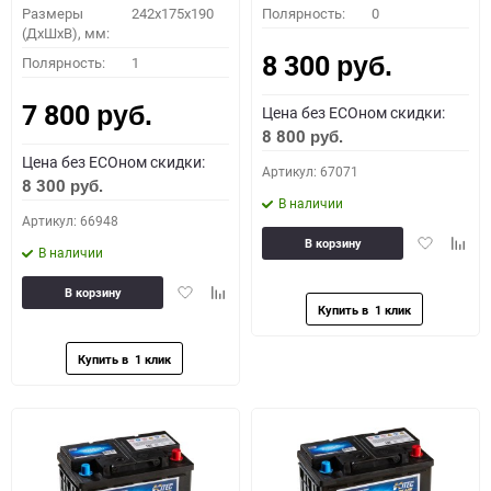
Размеры
242x175x190
Полярность:
0
(ДхШхВ), мм:
8 300
Полярность:
1
руб.
7 800
Цена без ECOном скидки:
руб.
8 800
руб.
Цена без ECOном скидки:
Артикул: 67071
8 300
руб.
В наличии
Артикул: 66948
Добавить
Доба
В корзину
В наличии
в
к
избранное
сравн
Добавить
Добавить
В корзину
в
к
избранное
сравнению