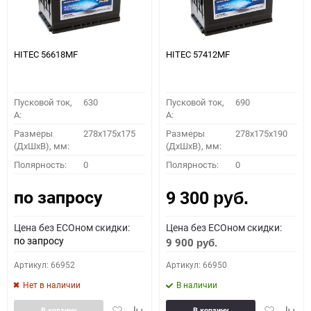
HITEC 56618MF
HITEC 57412MF
Пусковой ток,
630
Пусковой ток,
690
A:
A:
Размеры
278x175x175
Размеры
278x175x190
(ДхШхВ), мм:
(ДхШхВ), мм:
Полярность:
0
Полярность:
0
по запросу
9 300
руб.
Цена без ECOном скидки:
Цена без ECOном скидки:
по запросу
9 900
руб.
Артикул: 66952
Артикул: 66950
Нет в наличии
В наличии
Добавить
Добавить
Добавить
Доба
В корзину
В корзину