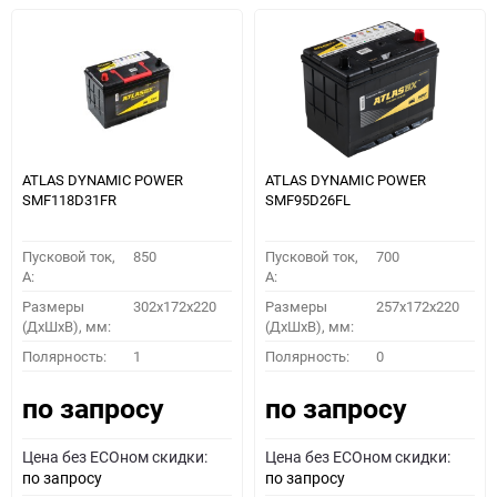
ATLAS DYNAMIC POWER
ATLAS DYNAMIC POWER
SMF118D31FR
SMF95D26FL
Пусковой ток,
850
Пусковой ток,
700
A:
A:
Размеры
302x172x220
Размеры
257x172x220
(ДхШхВ), мм:
(ДхШхВ), мм:
Полярность:
1
Полярность:
0
по запросу
по запросу
Цена без ECOном скидки:
Цена без ECOном скидки:
по запросу
по запросу