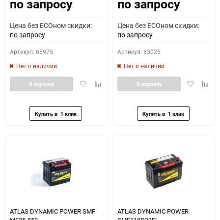
по запросу
по запросу
Как определить полярность?
Цена без ECOном скидки:
Цена без ECOном скидки:
0 - обратная
1 - прямая
3 - обратная
4 - прямая
по запросу
по запросу
Артикул: 65975
Артикул: 63025
Нет в наличии
Нет в наличии
Добавить
Добавить
Добавить
Доба
В корзину
В корзину
в
к
в
к
избранное
сравнению
избранное
сравн
ATLAS DYNAMIC POWER SMF
ATLAS DYNAMIC POWER