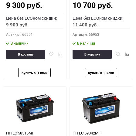
9 300
10 700
руб.
руб.
Цена без ECOном скидки:
Цена без ECOном скидки:
9 900
11 400
руб.
руб.
Артикул: 66951
Артикул: 66953
В наличии
В наличии
Добавить
Добавить
Добавить
Доба
В корзину
В корзину
в
к
в
к
избранное
сравнению
избранное
сравн
HITEC 58515MF
HITEC 59042MF