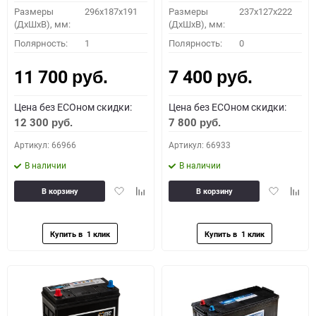
Размеры
296х187х191
Размеры
237x127x222
(ДхШхВ), мм:
(ДхШхВ), мм:
Полярность:
1
Полярность:
0
11 700
7 400
руб.
руб.
Цена без ECOном скидки:
Цена без ECOном скидки:
12 300
7 800
руб.
руб.
Артикул: 66966
Артикул: 66933
В наличии
В наличии
Добавить
Добавить
Добавить
Доба
В корзину
В корзину
в
к
в
к
избранное
сравнению
избранное
сравн