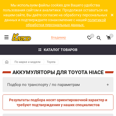
Мы используем файлы cookies для Вашего удобства
пользования сайтом и аналитики. Продолжая оставаться на
нашем сайте, Вы даёте согласие на обработку персональных
данных и подтверждаете ознакомление с нашей
политикой
обработки персональных данных.
0
0
Владимир
КАТАЛОГ ТОВАРОВ
По марке и модели
Toyota
АККУМУЛЯТОРЫ ДЛЯ TOYOTA HIACE
Подбор по транспорту / по параметрам
Результаты подбора носят ориентировочной характер и
ПО ПАРАМЕТРАМ
ПО ТРАНСПОРТУ
требуют подтверждения у наших специалистов