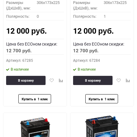
Размеры
306x173x225
Размеры
306x173x225
(ДхШхВ), мм:
(ДхШхВ), мм:
Полярность:
0
Полярность:
1
12 000
12 000
руб.
руб.
Цена без ECOном скидки:
Цена без ECOном скидки:
12 700
12 700
руб.
руб.
Артикул: 67285
Артикул: 67284
В наличии
В наличии
Добавить
Добавить
Добавить
Доба
В корзину
В корзину
в
к
в
к
избранное
сравнению
избранное
сравн