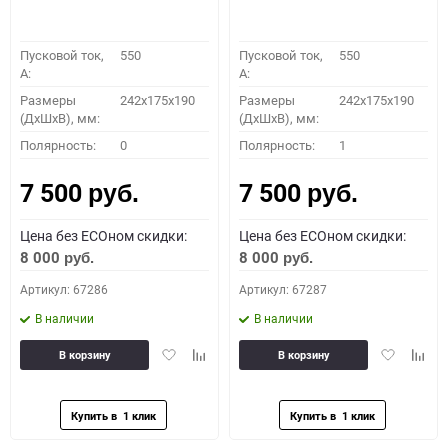
Пусковой ток,
550
Пусковой ток,
550
A:
A:
Размеры
242x175x190
Размеры
242x175x190
(ДхШхВ), мм:
(ДхШхВ), мм:
Полярность:
0
Полярность:
1
7 500
7 500
руб.
руб.
Цена без ECOном скидки:
Цена без ECOном скидки:
8 000
8 000
руб.
руб.
Артикул: 67286
Артикул: 67287
В наличии
В наличии
Добавить
Добавить
Добавить
Доба
В корзину
В корзину
в
к
в
к
избранное
сравнению
избранное
сравн