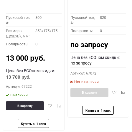
Пусковой ток,
800
Пусковой ток,
820
A:
A:
Размеры
353x175x175
Полярность:
0
(ДхШхВ), мм:
по запросу
Полярность:
0
13 000
Цена без ECOном скидки:
руб.
по запросу
Цена без ECOном скидки:
Артикул: 67072
13 700
руб.
Нет в наличии
Артикул: 67222
Добавить
Доба
В корзину
В наличии
в
к
избранное
сравн
Добавить
Добавить
В корзину
в
к
избранное
сравнению