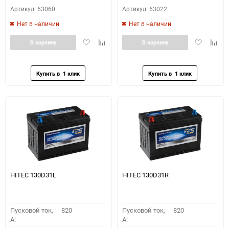
Артикул: 63060
Артикул: 63022
Нет в наличии
Нет в наличии
Добавить
Добавить
Добавить
Доба
В корзину
В корзину
в
к
в
к
избранное
сравнению
избранное
сравн
HITEC 130D31L
HITEC 130D31R
Пусковой ток,
820
Пусковой ток,
820
A:
A: