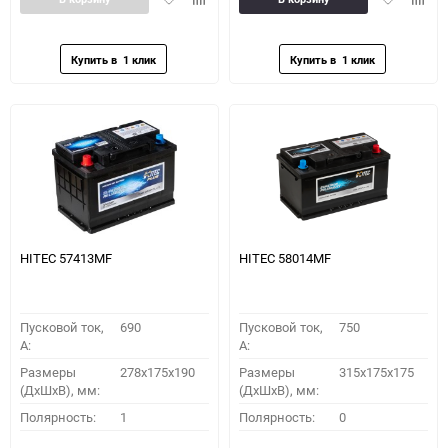
в
к
в
к
избранное
сравнению
избранное
сравн
HITEC 57413MF
HITEC 58014MF
Пусковой ток,
690
Пусковой ток,
750
A:
A:
Размеры
278x175x190
Размеры
315x175x175
(ДхШхВ), мм:
(ДхШхВ), мм:
Полярность:
1
Полярность:
0