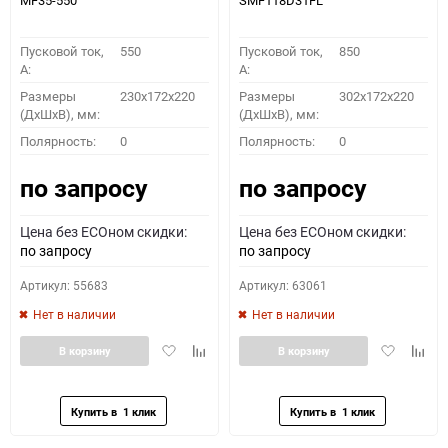
MF35-550
SMF118D31FL
Пусковой ток,
550
Пусковой ток,
850
A:
A:
Размеры
230x172x220
Размеры
302x172x220
(ДхШхВ), мм:
(ДхШхВ), мм:
Полярность:
0
Полярность:
0
по запросу
по запросу
Цена без ECOном скидки:
Цена без ECOном скидки:
по запросу
по запросу
Артикул: 55683
Артикул: 63061
Нет в наличии
Нет в наличии
Добавить
Добавить
Добавить
Доба
В корзину
В корзину
в
к
в
к
избранное
сравнению
избранное
сравн