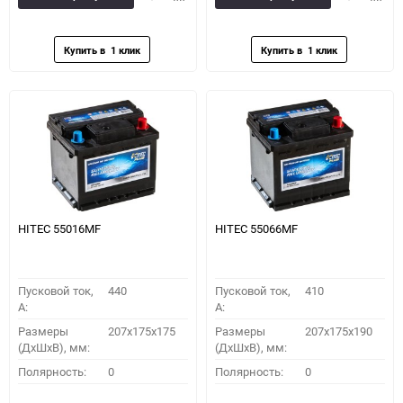
в
к
в
к
избранное
сравнению
избранное
сравн
HITEC 55016MF
HITEC 55066MF
Пусковой ток,
440
Пусковой ток,
410
A:
A:
Размеры
207x175x175
Размеры
207x175x190
(ДхШхВ), мм:
(ДхШхВ), мм:
Полярность:
0
Полярность:
0