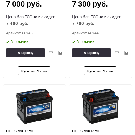
7 000
7 300
руб.
руб.
Цена без ECOном скидки:
Цена без ECOном скидки:
7 400
7 700
руб.
руб.
Артикул: 66945
Артикул: 66944
В наличии
В наличии
Добавить
Добавить
Добавить
Доба
В корзину
В корзину
в
к
в
к
избранное
сравнению
избранное
сравн
HITEC 56012MF
HITEC 56013MF