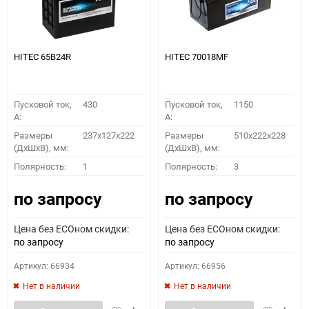
HITEC 65B24R
HITEC 70018MF
Пусковой ток,
430
Пусковой ток,
1150
A:
A:
Размеры
237x127x222
Размеры
510x222x228
(ДхШхВ), мм:
(ДхШхВ), мм:
Полярность:
1
Полярность:
3
по запросу
по запросу
Цена без ECOном скидки:
Цена без ECOном скидки:
по запросу
по запросу
Артикул: 66934
Артикул: 66956
Нет в наличии
Нет в наличии