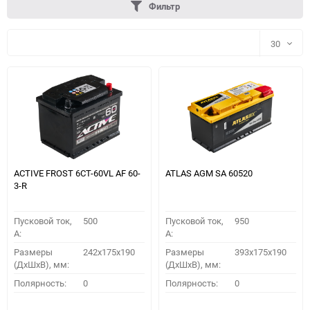
Фильтр
30
30
60
90
150
ACTIVE FROST 6СТ-60VL АF 60-
ATLAS AGM SA 60520
3-R
Пусковой ток,
500
Пусковой ток,
950
A:
A:
Размеры
242x175x190
Размеры
393x175x190
(ДхШхВ), мм:
(ДхШхВ), мм:
ПОДОБРАТЬ
Полярность:
0
Полярность:
0