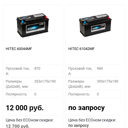
HITEC 60044MF
HITEC 61042MF
Пусковой ток,
870
Пусковой ток,
960
A:
A:
Размеры
353x175x190
Размеры
393x175x190
(ДхШхВ), мм:
(ДхШхВ), мм:
Полярность:
0
Полярность:
0
по запросу
12 000
руб.
Цена без ECOном скидки:
Цена без ECOном скидки:
по запросу
12 700
руб.