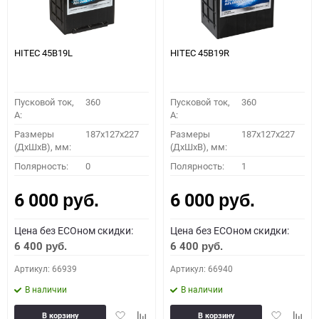
HITEC 45B19L
HITEC 45B19R
Пусковой ток,
360
Пусковой ток,
360
A:
A:
Размеры
187x127x227
Размеры
187x127x227
(ДхШхВ), мм:
(ДхШхВ), мм:
Полярность:
0
Полярность:
1
6 000
6 000
руб.
руб.
Цена без ECOном скидки:
Цена без ECOном скидки:
6 400
6 400
руб.
руб.
Артикул: 66939
Артикул: 66940
В наличии
В наличии
Добавить
Добавить
Добавить
Доба
В корзину
В корзину