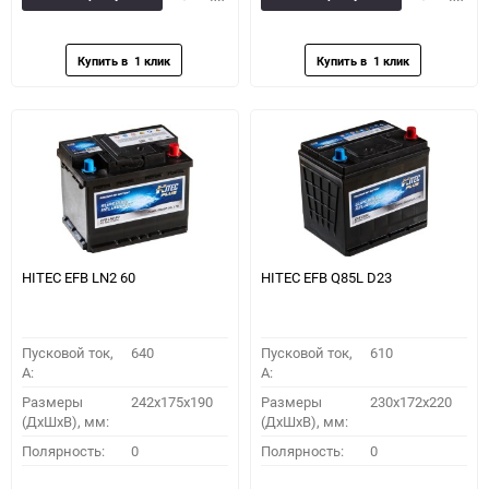
в
к
в
к
избранное
сравнению
избранное
сравн
HITEC EFB LN2 60
HITEC EFB Q85L D23
Пусковой ток,
640
Пусковой ток,
610
A:
A:
Размеры
242x175x190
Размеры
230x172x220
(ДхШхВ), мм:
(ДхШхВ), мм:
Полярность:
0
Полярность:
0