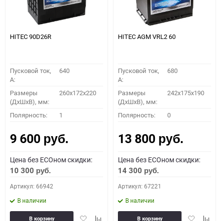
HITEC 90D26R
HITEC AGM VRL2 60
Пусковой ток,
640
Пусковой ток,
680
A:
A:
Размеры
260x172x220
Размеры
242x175x190
(ДхШхВ), мм:
(ДхШхВ), мм:
Полярность:
1
Полярность:
0
9 600
13 800
руб.
руб.
Цена без ECOном скидки:
Цена без ECOном скидки:
10 300
14 300
руб.
руб.
Артикул: 66942
Артикул: 67221
В наличии
В наличии
Добавить
Добавить
Добавить
Доба
В корзину
В корзину