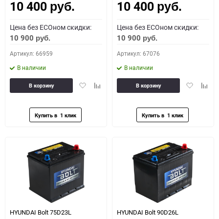
10 400
10 400
руб.
руб.
Цена без ECOном скидки:
Цена без ECOном скидки:
10 900
10 900
руб.
руб.
Артикул: 66959
Артикул: 67076
В наличии
В наличии
Добавить
Добавить
Добавить
Доба
В корзину
В корзину
в
к
в
к
избранное
сравнению
избранное
сравн
HYUNDAI Bolt 75D23L
HYUNDAI Bolt 90D26L