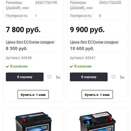
Размеры
242x175x190
Размеры
260x172x220
(ДхШхВ), мм:
(ДхШхВ), мм:
Полярность:
1
Полярность:
0
7 800
9 900
руб.
руб.
Цена без ECOном скидки:
Цена без ECOном скидки:
8 300
10 600
руб.
руб.
Артикул: 66948
Артикул: 66941
В наличии
В наличии
Добавить
Добавить
Добавить
Доба
В корзину
В корзину
в
к
в
к
избранное
сравнению
избранное
сравн