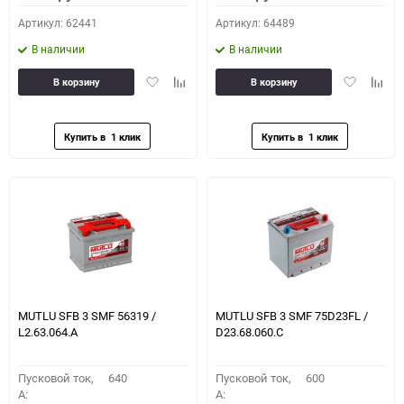
Артикул: 62441
Артикул: 64489
В наличии
В наличии
Добавить
Добавить
Добавить
Доба
В корзину
В корзину
в
к
в
к
избранное
сравнению
избранное
сравн
MUTLU SFB 3 SMF 56319 /
MUTLU SFB 3 SMF 75D23FL /
L2.63.064.А
D23.68.060.C
Пусковой ток,
640
Пусковой ток,
600
A:
A: