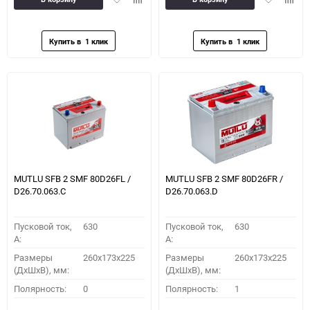
в
к
в
к
избранное
сравнению
избранное
сравн
MUTLU SFB 2 SMF 80D26FL /
MUTLU SFB 2 SMF 80D26FR /
D26.70.063.C
D26.70.063.D
Пусковой ток,
630
Пусковой ток,
630
A:
A:
Размеры
260x173x225
Размеры
260x173x225
(ДхШхВ), мм:
(ДхШхВ), мм:
Полярность:
0
Полярность:
1