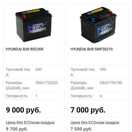
HYUNDAI Bolt 90D26R
HYUNDAI Bolt SMF56219
Пусковой ток,
640
Пусковой ток,
590
A:
A:
Размеры
260x172x220
Размеры
242x175x190
(ДхШхВ), мм:
(ДхШхВ), мм:
Полярность:
1
Полярность:
0
9 000
7 000
руб.
руб.
Цена без ECOном скидки:
Цена без ECOном скидки:
9 700
7 500
руб.
руб.