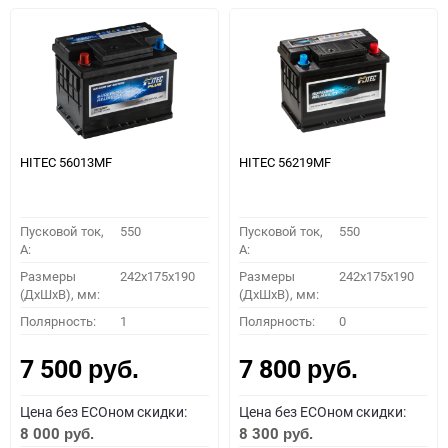
HITEC 56013MF
HITEC 56219MF
Пусковой ток,
550
Пусковой ток,
550
A:
A:
Размеры
242x175x190
Размеры
242x175x190
(ДхШхВ), мм:
(ДхШхВ), мм:
Полярность:
1
Полярность:
0
7 500
7 800
руб.
руб.
Цена без ECOном скидки:
Цена без ECOном скидки:
8 000
8 300
руб.
руб.