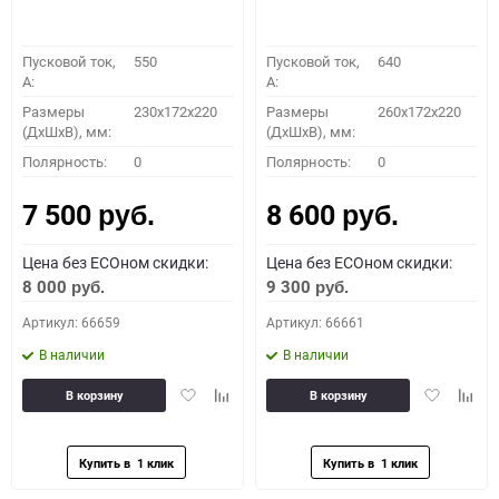
Пусковой ток,
550
Пусковой ток,
640
A:
A:
Размеры
230x172x220
Размеры
260x172x220
(ДхШхВ), мм:
(ДхШхВ), мм:
Полярность:
0
Полярность:
0
7 500
8 600
руб.
руб.
Цена без ECOном скидки:
Цена без ECOном скидки:
8 000
9 300
руб.
руб.
Артикул: 66659
Артикул: 66661
В наличии
В наличии
Добавить
Добавить
Добавить
Доба
В корзину
В корзину
в
к
в
к
избранное
сравнению
избранное
сравн