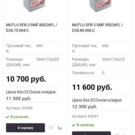
MUTLU SFB 3 SMF 80D26FL /
MUTLU SFB 3 SMF 95D26FL /
D26.75.064.C
D26.80.066.C
Пусковой ток,
640
Пусковой ток,
660
A:
A:
Размеры
260x173x225
Размеры
260x173x225
(ДхШхВ), мм:
(ДхШхВ), мм:
Полярность:
0
10 700
руб.
11 600
руб.
Цена без ECOном скидки:
11 300
руб.
Цена без ECOном скидки:
12 300
руб.
Артикул: 62498
Артикул: 63041
В наличии
В наличии
Добавить
Добавить
В корзину
в
к