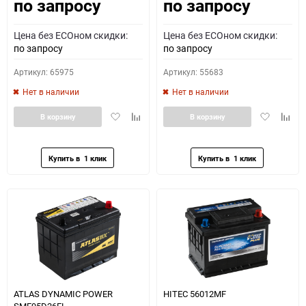
по запросу
по запросу
Как определить полярность?
Цена без ECOном скидки:
Цена без ECOном скидки:
0 - обратная
1 - прямая
3 - обратная
4 - прямая
по запросу
по запросу
Артикул: 65975
Артикул: 55683
Нет в наличии
Нет в наличии
Добавить
Добавить
Добавить
Доба
В корзину
В корзину
в
к
в
к
избранное
сравнению
избранное
сравн
ATLAS DYNAMIC POWER
HITEC 56012MF