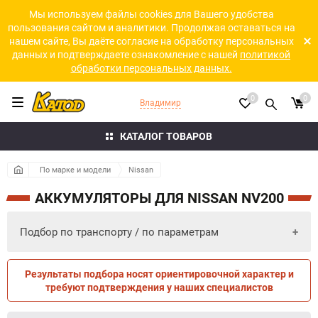
Мы используем файлы cookies для Вашего удобства
пользования сайтом и аналитики. Продолжая оставаться на
нашем сайте, Вы даёте согласие на обработку персональных
данных и подтверждаете ознакомление с нашей
политикой
обработки персональных данных.
0
0
Владимир
КАТАЛОГ ТОВАРОВ
По марке и модели
Nissan
АККУМУЛЯТОРЫ ДЛЯ NISSAN NV200
Подбор по транспорту / по параметрам
Результаты подбора носят ориентировочной характер и
ПО ПАРАМЕТРАМ
ПО ТРАНСПОРТУ
требуют подтверждения у наших специалистов