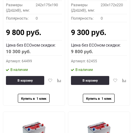
Размеры
242x175x190
Размеры
230x172x220
(ДхШхВ), мм:
(ДхШхВ), мм:
Полярность:
0
Полярность:
0
9 800
9 300
руб.
руб.
Цена без ECOном скидки:
Цена без ECOном скидки:
10 300
9 800
руб.
руб.
Артикул: 64499
Артикул: 62455
В наличии
В наличии
Добавить
Добавить
Добавить
Доба
В корзину
В корзину
в
к
в
к
избранное
сравнению
избранное
сравн