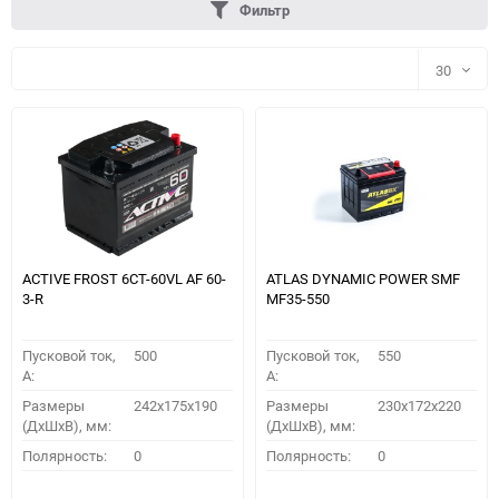
Фильтр
30
30
60
90
150
ACTIVE FROST 6СТ-60VL АF 60-
ATLAS DYNAMIC POWER SMF
3-R
MF35-550
Пусковой ток,
500
Пусковой ток,
550
A:
A:
Размеры
242x175x190
Размеры
230x172x220
(ДхШхВ), мм:
(ДхШхВ), мм:
ПОДОБРАТЬ
Полярность:
0
Полярность:
0