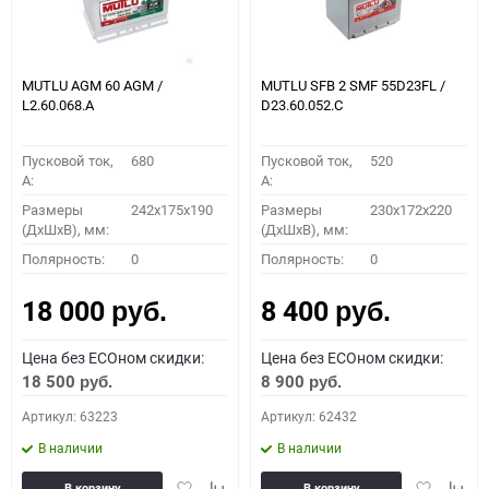
MUTLU AGM 60 AGM /
MUTLU SFB 2 SMF 55D23FL /
L2.60.068.A
D23.60.052.C
Пусковой ток,
680
Пусковой ток,
520
A:
A:
Размеры
242x175x190
Размеры
230x172x220
(ДхШхВ), мм:
(ДхШхВ), мм:
Полярность:
0
Полярность:
0
18 000
8 400
руб.
руб.
Цена без ECOном скидки:
Цена без ECOном скидки:
18 500
8 900
руб.
руб.
Артикул: 63223
Артикул: 62432
В наличии
В наличии
Добавить
Добавить
Добавить
Доба
В корзину
В корзину