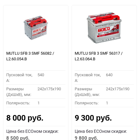
MUTLU SFB 3 SMF 56082 /
MUTLU SFB 3 SMF 56317 /
L2.60.054.B
L2.63.064.B
Пусковой ток,
540
Пусковой ток,
640
A:
A:
Размеры
242x175x190
Размеры
242x175x190
(ДхШхВ), мм:
(ДхШхВ), мм:
Полярность:
1
Полярность:
1
8 000
9 300
руб.
руб.
Цена без ECOном скидки:
Цена без ECOном скидки:
8 500
9 800
руб.
руб.