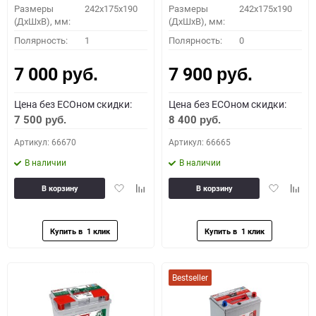
Размеры
242x175x190
Размеры
242x175x190
(ДхШхВ), мм:
(ДхШхВ), мм:
Полярность:
1
Полярность:
0
7 000
7 900
руб.
руб.
Цена без ECOном скидки:
Цена без ECOном скидки:
7 500
8 400
руб.
руб.
Артикул: 66670
Артикул: 66665
В наличии
В наличии
Добавить
Добавить
Добавить
Доба
В корзину
В корзину
в
к
в
к
избранное
сравнению
избранное
сравн
Bestseller