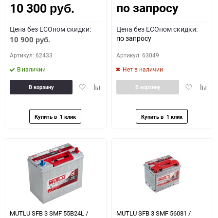
по запросу
10 300
руб.
Цена без ECOном скидки:
Цена без ECOном скидки:
по запросу
10 900
руб.
Артикул: 62433
Артикул: 63049
В наличии
Нет в наличии
Добавить
Добавить
Добавить
Доба
В корзину
В корзину
в
к
в
к
избранное
сравнению
избранное
сравн
MUTLU SFB 3 SMF 55B24L /
MUTLU SFB 3 SMF 56081 /