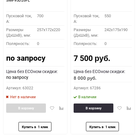
SMF95D26FL
Пусковой ток,
700
Пусковой ток,
550
A:
A:
Размеры
257x172x220
Размеры
242x175x190
(ДхШхВ), мм:
(ДхШхВ), мм:
Полярность:
0
Полярность:
0
по запросу
7 500
руб.
Цена без ECOном скидки:
Цена без ECOном скидки:
по запросу
8 000
руб.
Артикул: 63022
Артикул: 67286
Нет в наличии
В наличии
Добавить
Добавить
Добавить
Доба
В корзину
В корзину
в
к
в
к
избранное
сравнению
избранное
сравн