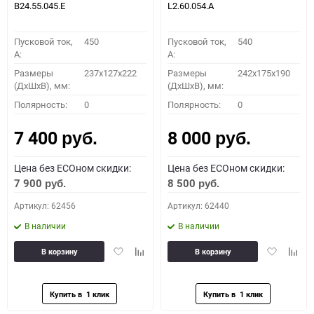
B24.55.045.E
L2.60.054.A
Пусковой ток,
450
Пусковой ток,
540
A:
A:
Размеры
237x127x222
Размеры
242x175x190
(ДхШхВ), мм:
(ДхШхВ), мм:
Полярность:
0
Полярность:
0
7 400
8 000
руб.
руб.
Цена без ECOном скидки:
Цена без ECOном скидки:
7 900
8 500
руб.
руб.
Артикул: 62456
Артикул: 62440
В наличии
В наличии
Добавить
Добавить
Добавить
Доба
В корзину
В корзину
в
к
в
к
избранное
сравнению
избранное
сравн