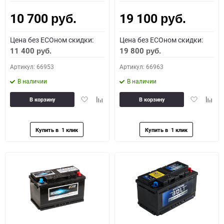
10 700
19 100
Как определить полярность?
руб.
руб.
Цена без ECOном скидки:
Цена без ECOном скидки:
0 - обратная
1 - прямая
3 - обратная
4 - прямая
11 400
19 800
руб.
руб.
Артикул: 66953
Артикул: 66963
В наличии
В наличии
Добавить
Добавить
Добавить
Доба
В корзину
В корзину
в
к
в
к
избранное
сравнению
избранное
сравн