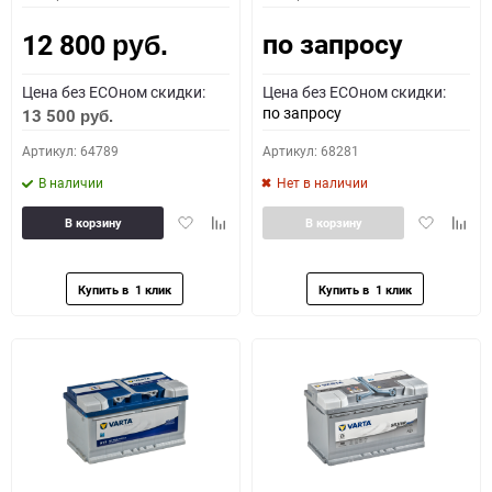
по запросу
12 800
руб.
Цена без ECOном скидки:
Цена без ECOном скидки:
по запросу
13 500
руб.
Артикул: 64789
Артикул: 68281
В наличии
Нет в наличии
Добавить
Добавить
Добавить
Доба
В корзину
В корзину
в
к
в
к
избранное
сравнению
избранное
сравн