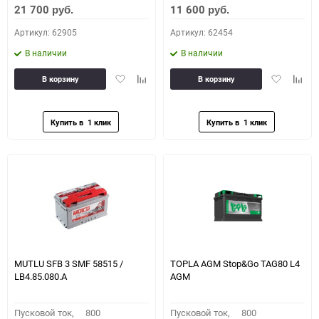
21 700
11 600
руб.
руб.
Артикул: 62905
Артикул: 62454
В наличии
В наличии
Добавить
Добавить
Добавить
Доба
В корзину
В корзину
в
к
в
к
избранное
сравнению
избранное
сравн
MUTLU SFB 3 SMF 58515 /
TOPLA AGM Stop&Go TAG80 L4
LB4.85.080.A
AGM
Пусковой ток,
800
Пусковой ток,
800