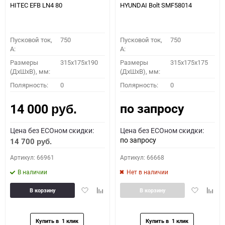
HITEC EFB LN4 80
HYUNDAI Bolt SMF58014
Пусковой ток,
750
Пусковой ток,
750
A:
A:
Размеры
315x175x190
Размеры
315x175x175
(ДхШхВ), мм:
(ДхШхВ), мм:
Полярность:
0
Полярность:
0
по запросу
14 000
руб.
Цена без ECOном скидки:
Цена без ECOном скидки:
по запросу
14 700
руб.
Артикул: 66961
Артикул: 66668
В наличии
Нет в наличии
Добавить
Добавить
Добавить
Доба
В корзину
В корзину
в
к
в
к
избранное
сравнению
избранное
сравн