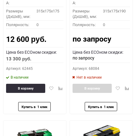
A:
A:
Размеры
315x175x175
Размеры
315x175x190
(ДхШхВ), мм:
(ДхШхВ), мм:
Полярность:
0
Полярность:
0
по запросу
12 600
руб.
Цена без ECOном скидки:
Цена без ECOном скидки:
по запросу
13 300
руб.
Артикул: 62445
Артикул: 68084
В наличии
Нет в наличии
Добавить
Добавить
Добавить
Доба
В корзину
В корзину
в
к
в
к
избранное
сравнению
избранное
сравн