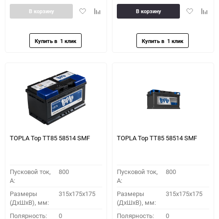
Добавить
Добавить
Добавить
Доба
В корзину
В корзину
в
к
в
к
избранное
сравнению
избранное
сравн
TOPLA Top TT85 58514 SMF
TOPLA Top TT85 58514 SMF
Пусковой ток,
800
Пусковой ток,
800
A:
A:
Размеры
315x175x175
Размеры
315x175x175
(ДхШхВ), мм:
(ДхШхВ), мм:
Полярность:
0
Полярность:
0