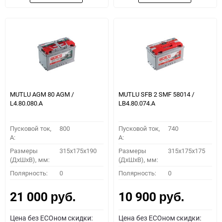
MUTLU AGM 80 AGM /
MUTLU SFB 2 SMF 58014 /
L4.80.080.A
LB4.80.074.A
Пусковой ток,
800
Пусковой ток,
740
A:
A:
Размеры
315x175x190
Размеры
315x175x175
(ДхШхВ), мм:
(ДхШхВ), мм:
Полярность:
0
Полярность:
0
21 000
10 900
руб.
руб.
Цена без ECOном скидки:
Цена без ECOном скидки: