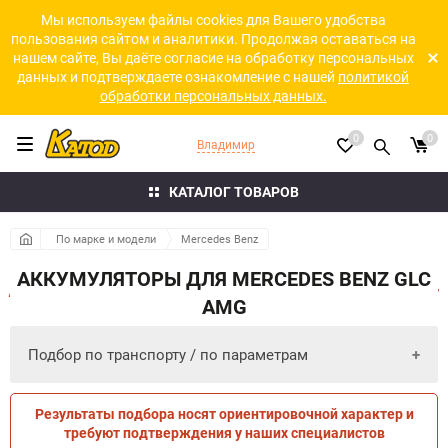
Мы используем файлы cookies для Вашего удобства
пользования сайтом и аналитики. Продолжая оставаться на
нашем сайте, Вы даёте согласие на обработку персональных
данных и подтверждаете ознакомление с нашей
политикой
обработки персональных данных.
0
0
Владимир
КАТАЛОГ ТОВАРОВ
По марке и модели
Mercedes Benz
АККУМУЛЯТОРЫ ДЛЯ MERCEDES BENZ GLC
AMG
Подбор по транспорту / по параметрам
Результаты подбора носят ориентировочной характер и
ПО ПАРАМЕТРАМ
ПО ТРАНСПОРТУ
требуют подтверждения у наших специалистов