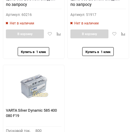
по запросу
по запросу
Артикул: 60216
Артикул: 51917
Нет в наличии
Нет в наличии
Добавить
Добавить
Добавить
Доба
В корзину
В корзину
в
к
в
к
избранное
сравнению
избранное
сравн
VARTA Silver Dynamic 585 400
080 F19
Пусковой ток,
800