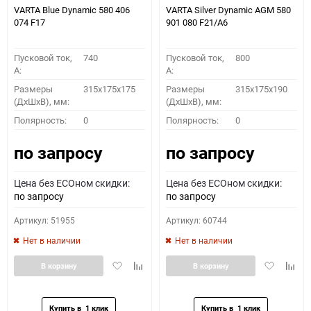
VARTA Blue Dynamic 580 406
VARTA Silver Dynamic AGM 580
074 F17
901 080 F21/A6
Пусковой ток,
740
Пусковой ток,
800
A:
A:
Размеры
315x175x175
Размеры
315x175x190
(ДхШхВ), мм:
(ДхШхВ), мм:
Полярность:
0
Полярность:
0
по запросу
по запросу
Цена без ECOном скидки:
Цена без ECOном скидки:
по запросу
по запросу
Артикул: 51955
Артикул: 60744
Нет в наличии
Нет в наличии
Добавить
Добавить
Добавить
Доба
В корзину
В корзину
в
к
в
к
избранное
сравнению
избранное
сравн