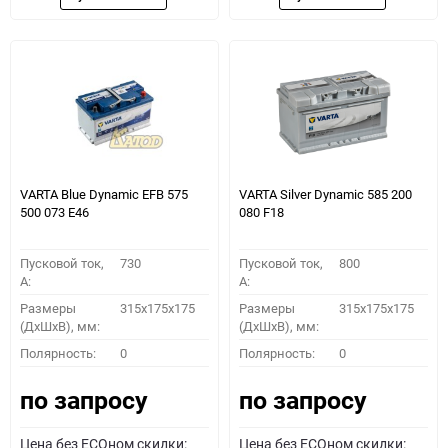
VARTA Blue Dynamic EFB 575
VARTA Silver Dynamic 585 200
500 073 E46
080 F18
Пусковой ток,
730
Пусковой ток,
800
A:
A:
Размеры
315x175x175
Размеры
315x175x175
(ДхШхВ), мм:
(ДхШхВ), мм:
Полярность:
0
Полярность:
0
по запросу
по запросу
Цена без ECOном скидки:
Цена без ECOном скидки: