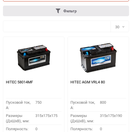
Фильтр
30
30
60
90
150
HITEC 58014MF
HITEC AGM VRL4 80
Пусковой ток,
750
Пусковой ток,
800
A:
A:
Размеры
315x175x175
Размеры
315x175x190
(ДхШхВ), мм:
(ДхШхВ), мм:
ПОДОБРАТЬ
Полярность:
0
Полярность:
0