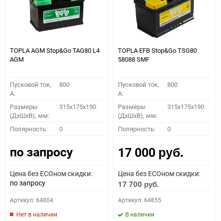
TOPLA AGM Stop&Go TAG80 L4
TOPLA EFB Stop&Go TSG80
AGM
58088 SMF
Пусковой ток,
800
Пусковой ток,
800
A:
A:
Размеры
315x175x190
Размеры
315x175x190
(ДхШхВ), мм:
(ДхШхВ), мм:
Полярность:
0
Полярность:
0
по запросу
17 000
руб.
Цена без ECOном скидки:
Цена без ECOном скидки:
по запросу
17 700
руб.
Артикул: 64804
Артикул: 64855
Нет в наличии
В наличии