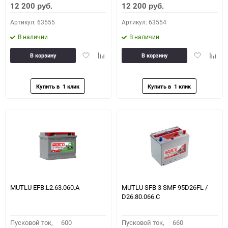
12 200
12 200
руб.
руб.
Артикул: 63555
Артикул: 63554
В наличии
В наличии
Добавить
Добавить
Добавить
Доба
В корзину
В корзину
в
к
в
к
избранное
сравнению
избранное
сравн
MUTLU EFB.L2.63.060.A
MUTLU SFB 3 SMF 95D26FL /
D26.80.066.C
Пусковой ток,
600
Пусковой ток,
660