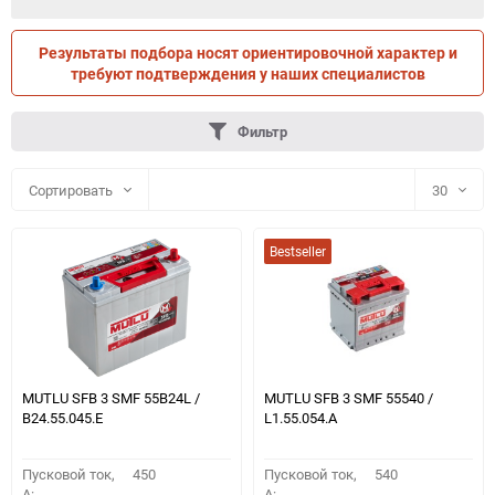
Результаты подбора носят ориентировочной характер и
ПО ПАРАМЕТРАМ
ПО ТРАНСПОРТУ
требуют подтверждения у наших специалистов
Фильтр
Сортировать
30
30
Bestseller
60
90
150
MUTLU SFB 3 SMF 55B24L /
MUTLU SFB 3 SMF 55540 /
B24.55.045.E
L1.55.054.A
Пусковой ток,
450
Пусковой ток,
540
A:
A: