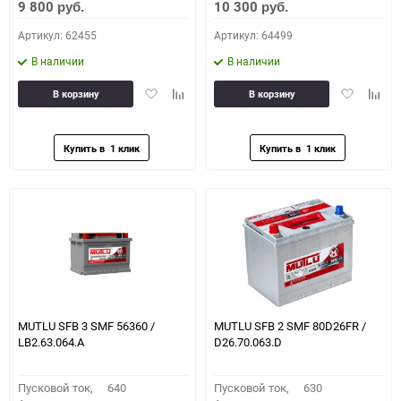
9 800
10 300
руб.
руб.
Артикул: 62455
Артикул: 64499
В наличии
В наличии
Добавить
Добавить
Добавить
Доба
В корзину
В корзину
в
к
в
к
избранное
сравнению
избранное
сравн
MUTLU SFB 3 SMF 56360 /
MUTLU SFB 2 SMF 80D26FR /
LB2.63.064.A
D26.70.063.D
Пусковой ток,
640
Пусковой ток,
630