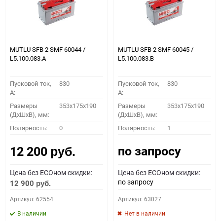
MUTLU SFB 2 SMF 60044 /
MUTLU SFB 2 SMF 60045 /
L5.100.083.A
L5.100.083.B
Пусковой ток,
830
Пусковой ток,
830
A:
A:
Размеры
353x175x190
Размеры
353x175x190
(ДхШхВ), мм:
(ДхШхВ), мм:
Полярность:
0
Полярность:
1
по запросу
12 200
руб.
Цена без ECOном скидки:
Цена без ECOном скидки:
по запросу
12 900
руб.
Артикул: 62554
Артикул: 63027
В наличии
Нет в наличии