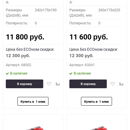
A:
A:
Размеры
242х175х190
Размеры
260x173x225
(ДхШхВ), мм:
(ДхШхВ), мм:
Полярность:
0
Полярность:
0
11 800
11 600
руб.
руб.
Цена без ECOном скидки:
Цена без ECOном скидки:
12 300
12 300
руб.
руб.
Артикул: 68002
Артикул: 63041
В наличии
В наличии
Добавить
Добавить
Добавить
Доба
В корзину
В корзину
в
к
в
к
избранное
сравнению
избранное
сравн