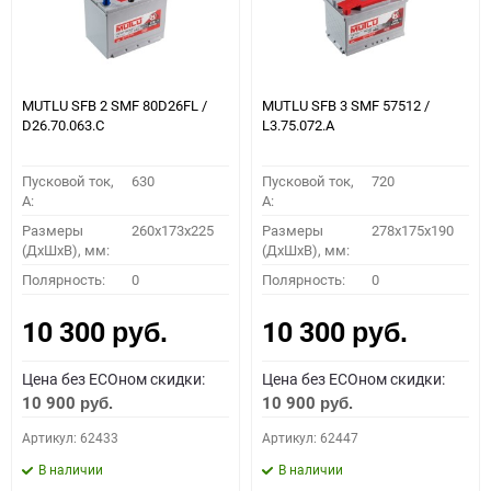
MUTLU SFB 2 SMF 80D26FL /
MUTLU SFB 3 SMF 57512 /
D26.70.063.C
L3.75.072.A
Пусковой ток,
630
Пусковой ток,
720
A:
A:
Размеры
260x173x225
Размеры
278x175x190
(ДхШхВ), мм:
(ДхШхВ), мм:
Полярность:
0
Полярность:
0
10 300
10 300
руб.
руб.
Цена без ECOном скидки:
Цена без ECOном скидки:
10 900
10 900
руб.
руб.
Артикул: 62433
Артикул: 62447
В наличии
В наличии