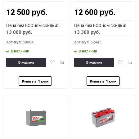
12 500
12 600
руб.
руб.
Цена без ECOном скидки:
Цена без ECOном скидки:
13 000
13 300
руб.
руб.
Артикул: 68004
Артикул: 62445
В наличии
В наличии
Добавить
Добавить
Добавить
Доба
В корзину
В корзину
в
к
в
к
избранное
сравнению
избранное
сравн