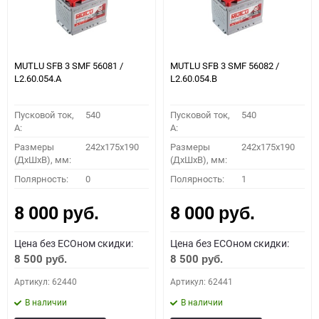
MUTLU SFB 3 SMF 56081 /
MUTLU SFB 3 SMF 56082 /
L2.60.054.A
L2.60.054.B
Пусковой ток,
540
Пусковой ток,
540
A:
A:
Размеры
242x175x190
Размеры
242x175x190
(ДхШхВ), мм:
(ДхШхВ), мм:
Полярность:
0
Полярность:
1
8 000
8 000
руб.
руб.
Цена без ECOном скидки:
Цена без ECOном скидки:
8 500
8 500
руб.
руб.
Артикул: 62440
Артикул: 62441
В наличии
В наличии