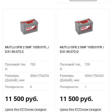
MUTLU SFB 2 SMF 105D31FL /
MUTLU SFB 2 SMF 105D31FR /
D31.90.072.C
D31.90.072.D
Пусковой ток,
720
Пусковой ток,
720
A:
A:
Размеры
306x175x224
Размеры
306x175x224
(ДхШхВ), мм:
(ДхШхВ), мм:
Полярность:
0
Полярность:
1
11 500
11 500
руб.
руб.
Цена без ECOном скидки:
Цена без ECOном скидки: