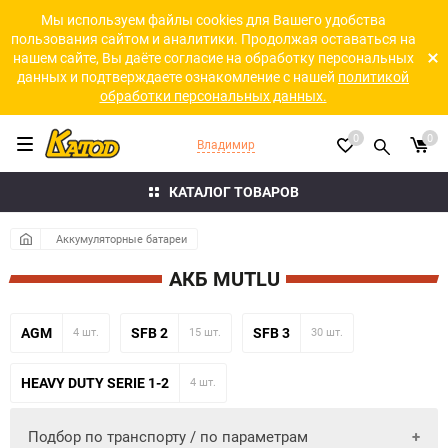
Мы используем файлы cookies для Вашего удобства
пользования сайтом и аналитики. Продолжая оставаться на
нашем сайте, Вы даёте согласие на обработку персональных
данных и подтверждаете ознакомление с нашей
политикой
обработки персональных данных.
0
0
Владимир
КАТАЛОГ ТОВАРОВ
Аккумуляторные батареи
АКБ MUTLU
AGM
SFB 2
SFB 3
4 шт.
15 шт.
30 шт.
HEAVY DUTY SERIE 1-2
4 шт.
Подбор по транспорту / по параметрам