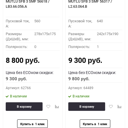
MUTLU SFB 3 SMF 56618 /
MUTLU SFB 3 SMF 56317 /
LB3.66.056.A
L2.63.064.B
Пусковой ток,
560
Пусковой ток,
640
A:
A:
Размеры
278x175x175
Размеры
242x175x190
(ДхШхВ), мм:
(ДхШхВ), мм:
Полярность:
0
Полярность:
1
8 800
9 300
руб.
руб.
Цена без ECOном скидки:
Цена без ECOном скидки:
9 300
9 800
руб.
руб.
Артикул: 62766
Артикул: 64489
В наличии
В наличии
Добавить
Добавить
Добавить
Доба
В корзину
В корзину
в
к
в
к
избранное
сравнению
избранное
сравн