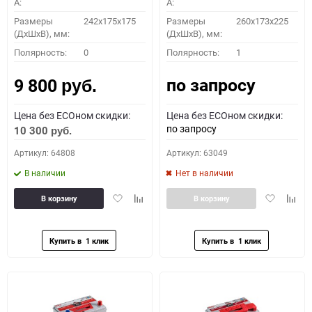
A:
A:
Размеры
242x175x175
Размеры
260x173x225
(ДхШхВ), мм:
(ДхШхВ), мм:
Полярность:
0
Полярность:
1
по запросу
9 800
руб.
Цена без ECOном скидки:
Цена без ECOном скидки:
по запросу
10 300
руб.
Артикул: 64808
Артикул: 63049
В наличии
Нет в наличии
Добавить
Добавить
Добавить
Доба
В корзину
В корзину
в
к
в
к
избранное
сравнению
избранное
сравн