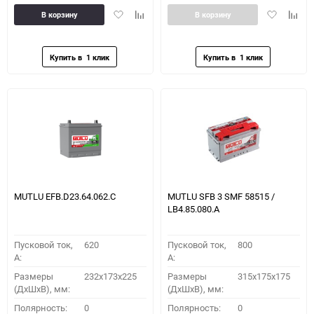
Добавить
Добавить
Добавить
Доба
В корзину
В корзину
в
к
в
к
избранное
сравнению
избранное
сравн
MUTLU EFB.D23.64.062.C
MUTLU SFB 3 SMF 58515 /
LB4.85.080.A
Пусковой ток,
620
Пусковой ток,
800
A:
A:
Размеры
232x173x225
Размеры
315x175x175
(ДхШхВ), мм:
(ДхШхВ), мм:
Полярность:
0
Полярность:
0