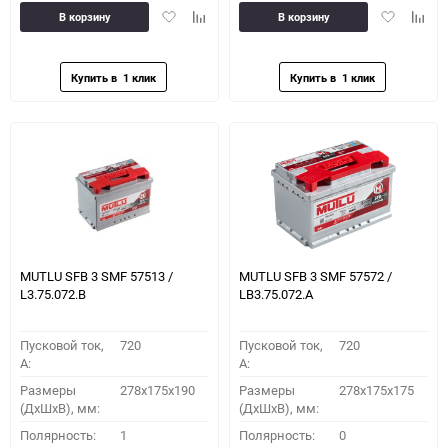
Добавить
Добавить
Добавить
Доба
В корзину
В корзину
в
к
в
к
избранное
сравнению
избранное
сравн
MUTLU SFB 3 SMF 57513 /
MUTLU SFB 3 SMF 57572 /
L3.75.072.B
LB3.75.072.A
Пусковой ток,
720
Пусковой ток,
720
A:
A:
Размеры
278x175x190
Размеры
278x175x175
(ДхШхВ), мм:
(ДхШхВ), мм:
Полярность:
1
Полярность:
0