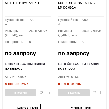
MUTLU EFB.D26.72.076.C
MUTLU SFB 3 SMF 60056 /
L5.100.090.A
Пусковой ток,
720
Пусковой ток,
900
A:
A:
Размеры
260х173х225
Размеры
353x175x190
(ДхШхВ), мм:
(ДхШхВ), мм:
Полярность:
0
Полярность:
0
по запросу
по запросу
Цена без ECOном скидки:
Цена без ECOном скидки:
по запросу
по запросу
Артикул: 68005
Артикул: 62439
Нет в наличии
Нет в наличии
Добавить
Добавить
Добавить
Доба
В корзину
В корзину
в
к
в
к
избранное
сравнению
избранное
сравн