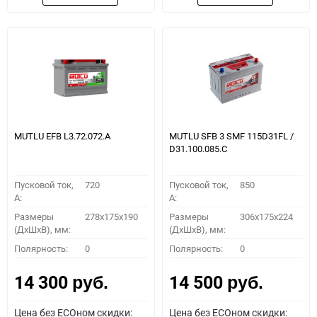
MUTLU EFB L3.72.072.A
MUTLU SFB 3 SMF 115D31FL /
D31.100.085.C
Пусковой ток,
720
Пусковой ток,
850
A:
A:
Размеры
278x175x190
Размеры
306x175x224
(ДхШхВ), мм:
(ДхШхВ), мм:
Полярность:
0
Полярность:
0
14 300
14 500
руб.
руб.
Цена без ECOном скидки:
Цена без ECOном скидки: