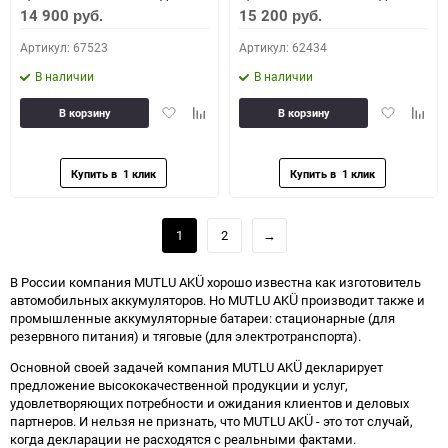
14 900
15 200
руб.
руб.
Артикул: 67523
Артикул: 62434
В наличии
В наличии
Добавить
Добавить
Добавить
Доба
В корзину
В корзину
в
к
в
к
избранное
сравнению
избранное
сравн
1
2
→
В России компания MUTLU AKÜ хорошо известна как изготовитель
автомобильных аккумуляторов. Но MUTLU AKÜ производит также и
промышленные аккумуляторные батареи: стационарные (для
резервного питания) и тяговые (для электротранспорта).
Основной своей задачей компания MUTLU AKÜ декларирует
предложение высококачественной продукции и услуг,
удовлетворяющих потребности и ожидания клиентов и деловых
партнеров. И нельзя не признать, что MUTLU AKÜ - это тот случай,
когда декларации не расходятся с реальными фактами.