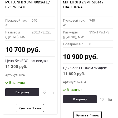
MUTLU SFB 3 SMF 80D26FL /
MUTLU SFB 2 SMF 58014 /
D26.75.064.C
LB4.80.074.A
Пусковой ток,
640
Пусковой ток,
740
A:
A:
Размеры
260x173x225
Размеры
315x175x175
(ДхШхВ), мм:
(ДхШхВ), мм:
Полярность:
0
10 700
руб.
10 900
руб.
Цена без ECOном скидки:
11 300
руб.
Цена без ECOном скидки:
11 600
руб.
Артикул: 62498
Артикул: 62454
В наличии
В наличии
Добавить
Добавить
В корзину
в
к
Добавить
Доба
В корзину
избранное
сравнению
в
к
избранное
сравн