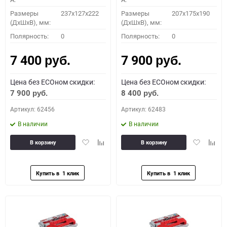
Размеры
237x127x222
Размеры
207x175x190
(ДхШхВ), мм:
(ДхШхВ), мм:
ПОДОБРАТЬ
Полярность:
0
Полярность:
0
7 400
7 900
Как определить полярность?
руб.
руб.
Цена без ECOном скидки:
Цена без ECOном скидки:
0 - обратная
1 - прямая
3 - обратная
4 - прямая
7 900
8 400
руб.
руб.
Артикул: 62456
Артикул: 62483
В наличии
В наличии
Добавить
Добавить
Добавить
Доба
В корзину
В корзину
в
к
в
к
избранное
сравнению
избранное
сравн