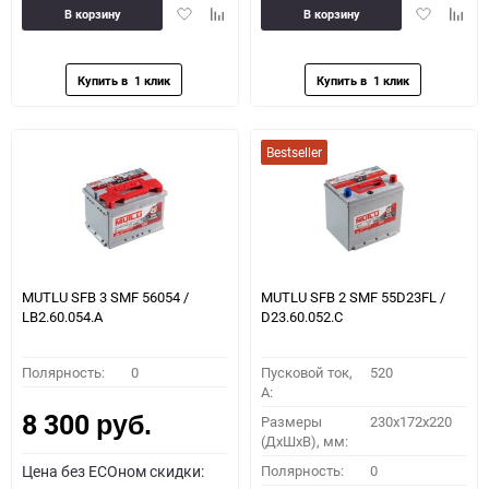
Добавить
Добавить
Добавить
Доба
В корзину
В корзину
в
к
в
к
избранное
сравнению
избранное
сравн
Bestseller
MUTLU SFB 3 SMF 56054 /
MUTLU SFB 2 SMF 55D23FL /
LB2.60.054.A
D23.60.052.C
Полярность:
0
Пусковой ток,
520
A:
8 300
Размеры
230x172x220
руб.
(ДхШхВ), мм:
Цена без ECOном скидки:
Полярность:
0