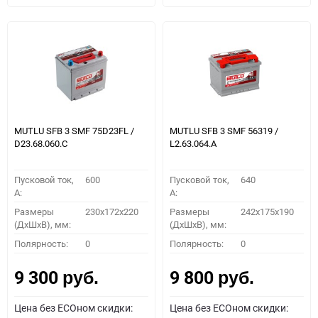
MUTLU SFB 3 SMF 75D23FL /
MUTLU SFB 3 SMF 56319 /
D23.68.060.C
L2.63.064.А
Пусковой ток,
600
Пусковой ток,
640
A:
A:
Размеры
230x172x220
Размеры
242x175x190
(ДхШхВ), мм:
(ДхШхВ), мм:
Полярность:
0
Полярность:
0
9 300
9 800
руб.
руб.
Цена без ECOном скидки:
Цена без ECOном скидки: