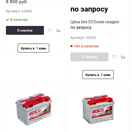
8 800
руб.
по запросу
Артикул: 62442
В наличии
Цена без ECOном скидки:
по запросу
Добавить
Добавить
В корзину
в
к
Артикул: 62432
избранное
сравнению
Нет в наличии
Добавить
Доба
В корзину
в
к
избранное
сравн