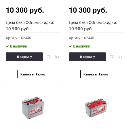
10 300
10 300
руб.
руб.
Цена без ECOном скидки:
Цена без ECOном скидки:
10 900
10 900
руб.
руб.
Артикул: 62446
Артикул: 62448
В наличии
В наличии
Добавить
Добавить
Добавить
Доба
В корзину
В корзину
в
к
в
к
избранное
сравнению
избранное
сравн