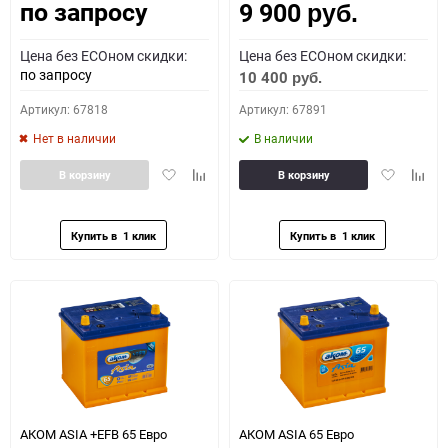
по запросу
9 900
руб.
Цена без ECOном скидки:
Цена без ECOном скидки:
по запросу
10 400
руб.
Артикул: 67818
Артикул: 67891
Нет в наличии
В наличии
Добавить
Добавить
Добавить
Доба
В корзину
В корзину
в
к
в
к
избранное
сравнению
избранное
сравн
АКОМ ASIA +EFB 65 Евро
АКОМ ASIA 65 Евро