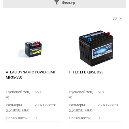
Фильтр
30
30
60
90
150
ATLAS DYNAMIC POWER SMF
HITEC EFB Q85L D23
MF35-550
Пусковой ток,
550
Пусковой ток,
610
A:
A:
Размеры
230x172x220
Размеры
230x172x220
(ДхШхВ), мм:
(ДхШхВ), мм:
ПОДОБРАТЬ
Полярность:
0
Полярность:
0