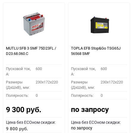
MUTLU SFB 3 SMF 75D23FL /
TOPLA EFB Stop&Go TSG65J
D23.68.060.C
56568 SMF
Пусковой ток,
600
Пусковой ток,
600
A:
A:
Размеры
230x172x220
Размеры
230x172x220
(ДхШхВ), мм:
(ДхШхВ), мм:
Полярность:
0
Полярность:
0
по запросу
9 300
руб.
Цена без ECOном скидки:
Цена без ECOном скидки:
по запросу
9 800
руб.