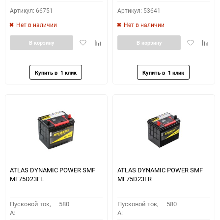
Артикул: 66751
Артикул: 53641
Нет в наличии
Нет в наличии
Добавить
Добавить
Добавить
Доба
В корзину
В корзину
в
к
в
к
избранное
сравнению
избранное
сравн
ATLAS DYNAMIC POWER SMF
ATLAS DYNAMIC POWER SMF
MF75D23FL
MF75D23FR
Пусковой ток,
580
Пусковой ток,
580
A:
A: