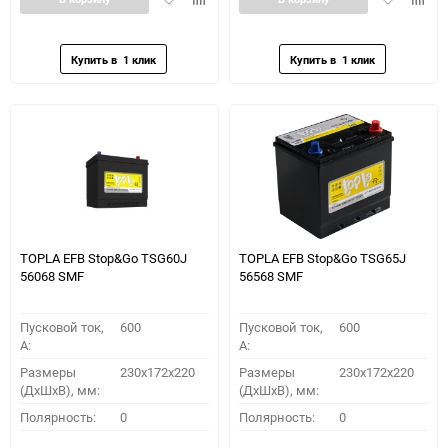
в
к
в
к
избранное
сравнению
избранное
сравн
TOPLA EFB Stop&Go TSG60J
TOPLA EFB Stop&Go TSG65J
56068 SMF
56568 SMF
Пусковой ток,
600
Пусковой ток,
600
A:
A:
Размеры
230x172x220
Размеры
230x172x220
(ДхШхВ), мм:
(ДхШхВ), мм:
Полярность:
0
Полярность:
0