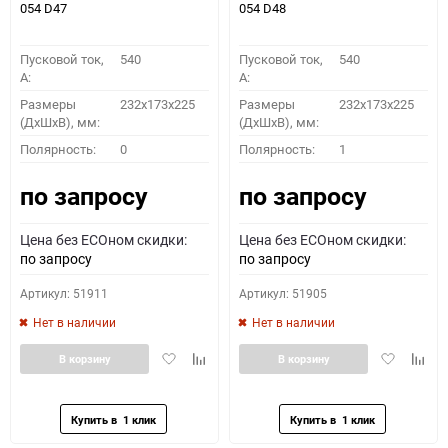
054 D47
054 D48
Пусковой ток,
540
Пусковой ток,
540
A:
A:
Размеры
232x173x225
Размеры
232x173x225
(ДхШхВ), мм:
(ДхШхВ), мм:
Полярность:
0
Полярность:
1
по запросу
по запросу
Цена без ECOном скидки:
Цена без ECOном скидки:
по запросу
по запросу
Артикул: 51911
Артикул: 51905
Нет в наличии
Нет в наличии
Добавить
Добавить
Добавить
Доба
В корзину
В корзину
в
к
в
к
избранное
сравнению
избранное
сравн