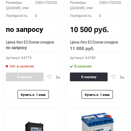
Размеры
230x172x220
Размеры
230x172x220
(ДхШхВ), мм:
(ДхШхВ), мм:
Полярность:
0
Полярность:
0
по запросу
10 500
руб.
Цена без ECOном скидки:
Цена без ECOном скидки:
по запросу
11 000
руб.
Артикул: 64779
Артикул: 64780
Нет в наличии
В наличии
Добавить
Добавить
Добавить
Доба
В корзину
В корзину
в
к
в
к
избранное
сравнению
избранное
сравн