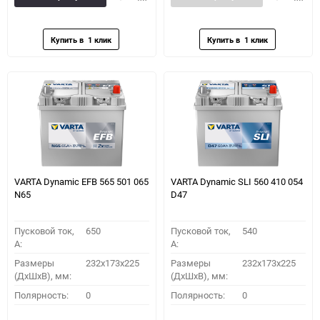
в
к
в
к
избранное
сравнению
избранное
сравн
VARTA Dynamic EFB 565 501 065
VARTA Dynamic SLI 560 410 054
N65
D47
Пусковой ток,
650
Пусковой ток,
540
A:
A:
Размеры
232x173x225
Размеры
232x173x225
(ДхШхВ), мм:
(ДхШхВ), мм:
Полярность:
0
Полярность:
0