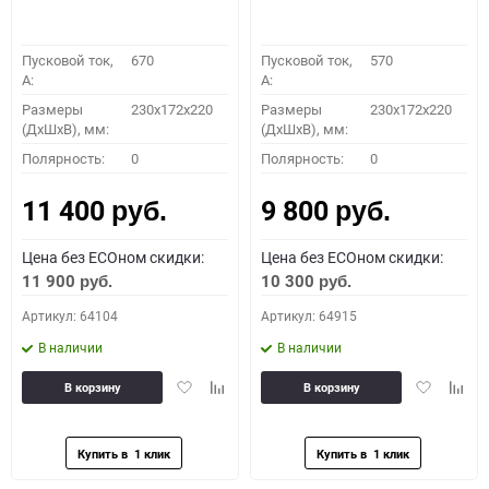
Пусковой ток,
670
Пусковой ток,
570
A:
A:
Размеры
230x172x220
Размеры
230x172x220
(ДхШхВ), мм:
(ДхШхВ), мм:
Полярность:
0
Полярность:
0
11 400
9 800
руб.
руб.
Цена без ECOном скидки:
Цена без ECOном скидки:
11 900
10 300
руб.
руб.
Артикул: 64104
Артикул: 64915
В наличии
В наличии
Добавить
Добавить
Добавить
Доба
В корзину
В корзину
в
к
в
к
избранное
сравнению
избранное
сравн