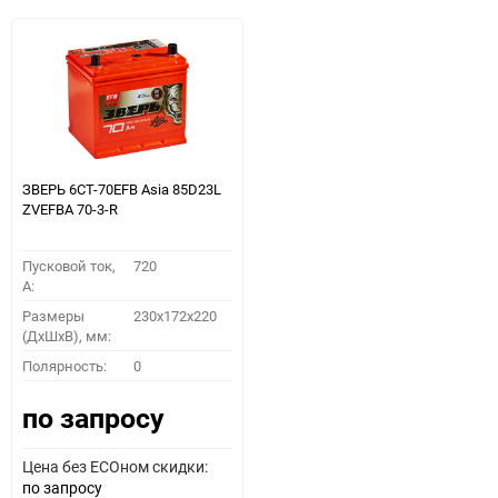
ЗВЕРЬ 6СТ-70EFB Asia 85D23L
ZVEFBA 70-3-R
Пусковой ток,
720
A:
Размеры
230x172x220
(ДхШхВ), мм:
Полярность:
0
по запросу
Цена без ECOном скидки:
по запросу