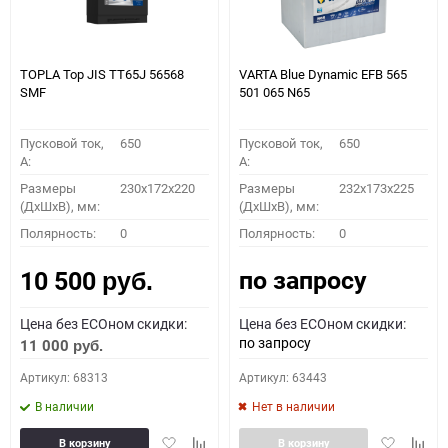
TOPLA Top JIS TT65J 56568
VARTA Blue Dynamic EFB 565
SMF
501 065 N65
Пусковой ток,
650
Пусковой ток,
650
A:
A:
Размеры
230x172x220
Размеры
232x173x225
(ДхШхВ), мм:
(ДхШхВ), мм:
Полярность:
0
Полярность:
0
по запросу
10 500
руб.
Цена без ECOном скидки:
Цена без ECOном скидки:
по запросу
11 000
руб.
Артикул: 68313
Артикул: 63443
В наличии
Нет в наличии
Добавить
Добавить
Добавить
Доба
В корзину
В корзину