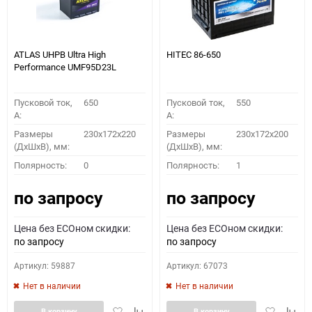
ATLAS UHPB Ultra High
HITEC 86-650
Performance UMF95D23L
Пусковой ток,
650
Пусковой ток,
550
A:
A:
Размеры
230x172x220
Размеры
230x172x200
(ДхШхВ), мм:
(ДхШхВ), мм:
Полярность:
0
Полярность:
1
по запросу
по запросу
Цена без ECOном скидки:
Цена без ECOном скидки:
по запросу
по запросу
Артикул: 59887
Артикул: 67073
Нет в наличии
Нет в наличии
Добавить
Добавить
Добавить
Доба
В корзину
В корзину