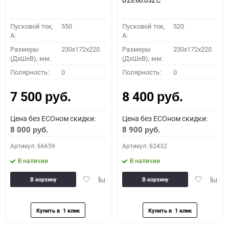
D23.60.052.C
Пусковой ток,
550
Пусковой ток,
520
A:
A:
Размеры
230x172x220
Размеры
230x172x220
(ДхШхВ), мм:
(ДхШхВ), мм:
Полярность:
0
Полярность:
0
7 500
8 400
руб.
руб.
Цена без ECOном скидки:
Цена без ECOном скидки:
8 000
8 900
руб.
руб.
Артикул: 66659
Артикул: 62432
В наличии
В наличии
Добавить
Добавить
Добавить
Доба
В корзину
В корзину
в
к
в
к
избранное
сравнению
избранное
сравн