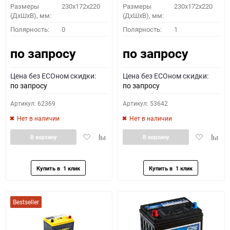
Размеры
230x172x220
Размеры
230x172x220
(ДхШхВ), мм:
(ДхШхВ), мм:
Полярность:
0
Полярность:
1
по запросу
по запросу
Цена без ECOном скидки:
Цена без ECOном скидки:
по запросу
по запросу
Артикул: 62369
Артикул: 53642
Нет в наличии
Нет в наличии
Добавить
Добавить
Добавить
Доба
В корзину
В корзину
в
к
в
к
избранное
сравнению
избранное
сравн
Bestseller