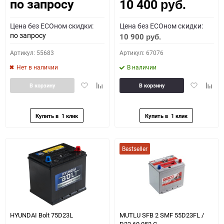
по запросу
10 400
Как определить полярность?
руб.
Цена без ECOном скидки:
Цена без ECOном скидки:
0 - обратная
1 - прямая
3 - обратная
4 - прямая
по запросу
10 900
руб.
Артикул: 55683
Артикул: 67076
Нет в наличии
В наличии
Добавить
Добавить
Добавить
Доба
В корзину
В корзину
в
к
в
к
избранное
сравнению
избранное
сравн
Bestseller
HYUNDAI Bolt 75D23L
MUTLU SFB 2 SMF 55D23FL /