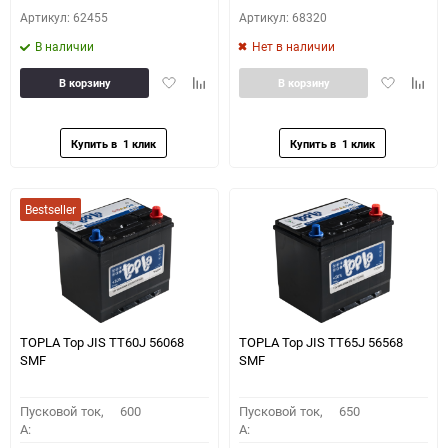
Артикул: 62455
Артикул: 68320
В наличии
Нет в наличии
Добавить
Добавить
Добавить
Доба
В корзину
В корзину
в
к
в
к
избранное
сравнению
избранное
сравн
Bestseller
TOPLA Top JIS TT60J 56068
TOPLA Top JIS TT65J 56568
SMF
SMF
Пусковой ток,
600
Пусковой ток,
650
A:
A: