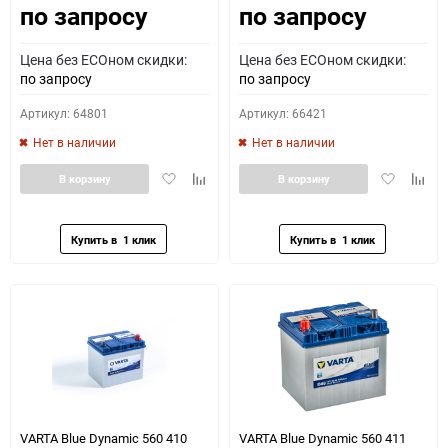
по запросу
по запросу
Цена без ECOном скидки:
Цена без ECOном скидки:
по запросу
по запросу
Артикул: 64801
Артикул: 66421
Нет в наличии
Нет в наличии
Добавить
Добавить
Добавить
Доба
В корзину
В корзину
в
к
в
к
избранное
сравнению
избранное
сравн
VARTA Blue Dynamic 560 410
VARTA Blue Dynamic 560 411