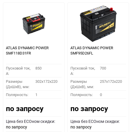
ATLAS DYNAMIC POWER
ATLAS DYNAMIC POWER
SMF118D31FR
SMF95D26FL
Пусковой ток,
850
Пусковой ток,
700
A:
A:
Размеры
302x172x220
Размеры
257x172x220
(ДхШхВ), мм:
(ДхШхВ), мм:
Полярность:
1
Полярность:
0
по запросу
по запросу
Цена без ECOном скидки:
Цена без ECOном скидки:
по запросу
по запросу