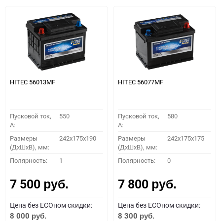
HITEC 56013MF
HITEC 56077MF
Пусковой ток,
550
Пусковой ток,
580
A:
A:
Размеры
242x175x190
Размеры
242x175x175
(ДхШхВ), мм:
(ДхШхВ), мм:
Полярность:
1
Полярность:
0
7 500
7 800
руб.
руб.
Цена без ECOном скидки:
Цена без ECOном скидки:
8 000
8 300
руб.
руб.