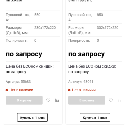
MF35-550
SMF118D31FL
Пусковой ток,
550
Пусковой ток,
850
A:
A:
Размеры
230x172x220
Размеры
302x172x220
(ДхШхВ), мм:
(ДхШхВ), мм:
Полярность:
0
Полярность:
0
по запросу
по запросу
Цена без ECOном скидки:
Цена без ECOном скидки:
по запросу
по запросу
Артикул: 55683
Артикул: 63061
Нет в наличии
Нет в наличии
Добавить
Добавить
Добавить
Доба
В корзину
В корзину
в
к
в
к
избранное
сравнению
избранное
сравн