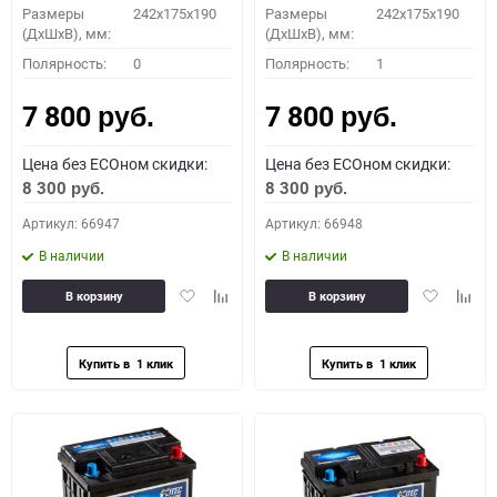
Размеры
242x175x190
Размеры
242x175x190
(ДхШхВ), мм:
(ДхШхВ), мм:
Полярность:
0
Полярность:
1
7 800
7 800
руб.
руб.
Цена без ECOном скидки:
Цена без ECOном скидки:
8 300
8 300
руб.
руб.
Артикул: 66947
Артикул: 66948
В наличии
В наличии
Добавить
Добавить
Добавить
Доба
В корзину
В корзину
в
к
в
к
избранное
сравнению
избранное
сравн