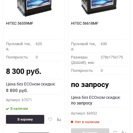
HITEC 56559MF
HITEC 56618MF
Пусковой ток,
620
Пусковой ток,
630
A:
A:
Полярность:
0
Размеры
278x175x175
(ДхШхВ), мм:
8 300
Полярность:
0
руб.
по запросу
Цена без ECOном скидки:
8 800
руб.
Цена без ECOном скидки:
Артикул: 67071
по запросу
В наличии
Артикул: 66952
Добавить
Добавить
В корзину
Нет в наличии
в
к
избранное
сравнению
Добавить
Доба
В корзину