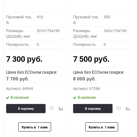
Пусковой ток,
410
Пусковой ток,
550
A:
A:
Размеры
207x175x190
Размеры
242x175x190
(ДхШхВ), мм:
(ДхШхВ), мм:
Полярность:
0
Полярность:
0
7 300
7 500
руб.
руб.
Цена без ECOном скидки:
Цена без ECOном скидки:
7 700
8 000
руб.
руб.
Артикул: 66944
Артикул: 67286
В наличии
В наличии
Добавить
Добавить
Добавить
Доба
В корзину
В корзину
в
к
в
к
избранное
сравнению
избранное
сравн