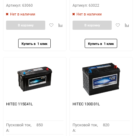
Артикул: 63060
Артикул: 63022
Нет в наличии
Нет в наличии
Добавить
Добавить
Добавить
Доба
В корзину
В корзину
в
к
в
к
избранное
сравнению
избранное
сравн
HITEC 115E41L
HITEC 130D31L
Пусковой ток,
850
Пусковой ток,
820
A:
A: