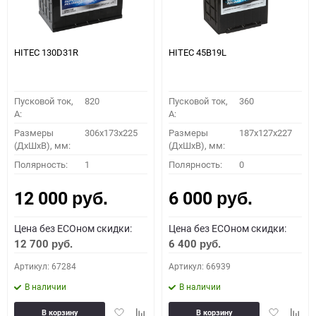
HITEC 130D31R
HITEC 45B19L
Пусковой ток,
820
Пусковой ток,
360
A:
A:
Размеры
306x173x225
Размеры
187x127x227
(ДхШхВ), мм:
(ДхШхВ), мм:
Полярность:
1
Полярность:
0
12 000
6 000
руб.
руб.
Цена без ECOном скидки:
Цена без ECOном скидки:
12 700
6 400
руб.
руб.
Артикул: 67284
Артикул: 66939
В наличии
В наличии
Добавить
Добавить
Добавить
Доба
В корзину
В корзину