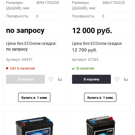
Размеры
409x170x234
Размеры
306x173x225
(ДхШхВ), мм:
(ДхШхВ), мм:
Полярность:
0
Полярность:
0
по запросу
12 000
руб.
Цена без ECOном скидки:
Цена без ECOном скидки:
по запросу
12 700
руб.
Артикул: 66937
Артикул: 67285
Нет в наличии
В наличии
Добавить
Добавить
Добавить
Доба
В корзину
В корзину
в
к
в
к
избранное
сравнению
избранное
сравн