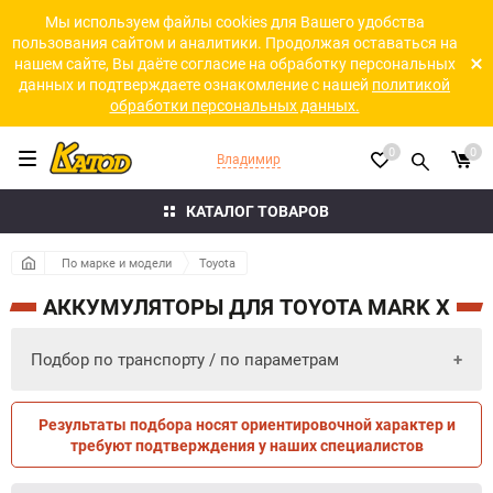
Мы используем файлы cookies для Вашего удобства
пользования сайтом и аналитики. Продолжая оставаться на
нашем сайте, Вы даёте согласие на обработку персональных
данных и подтверждаете ознакомление с нашей
политикой
обработки персональных данных.
0
0
Владимир
КАТАЛОГ ТОВАРОВ
По марке и модели
Toyota
АККУМУЛЯТОРЫ ДЛЯ TOYOTA MARK X
Подбор по транспорту / по параметрам
Результаты подбора носят ориентировочной характер и
ПО ПАРАМЕТРАМ
ПО ТРАНСПОРТУ
требуют подтверждения у наших специалистов