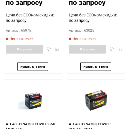
по запросу
по запросу
Как определить полярность?
Цена без ECOном скидки:
Цена без ECOном скидки:
0 - обратная
1 - прямая
3 - обратная
4 - прямая
по запросу
по запросу
Артикул: 65975
Артикул: 63025
Нет в наличии
Нет в наличии
Добавить
Добавить
Добавить
Доба
В корзину
В корзину
в
к
в
к
избранное
сравнению
избранное
сравн
ATLAS DYNAMIC POWER SMF
ATLAS DYNAMIC POWER