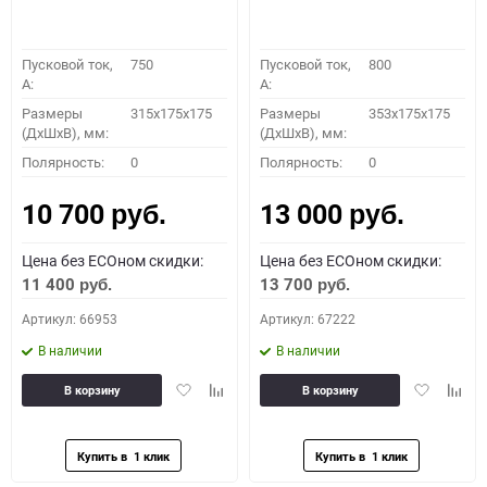
Пусковой ток,
750
Пусковой ток,
800
A:
A:
Размеры
315x175x175
Размеры
353x175x175
(ДхШхВ), мм:
(ДхШхВ), мм:
Полярность:
0
Полярность:
0
10 700
13 000
руб.
руб.
Цена без ECOном скидки:
Цена без ECOном скидки:
11 400
13 700
руб.
руб.
Артикул: 66953
Артикул: 67222
В наличии
В наличии
Добавить
Добавить
Добавить
Доба
В корзину
В корзину
в
к
в
к
избранное
сравнению
избранное
сравн