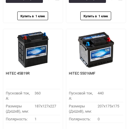
в
к
в
к
избранное
сравнению
избранное
сравн
HITEC 45B19R
HITEC 55016MF
Пусковой ток,
360
Пусковой ток,
440
A:
A:
Размеры
187x127x227
Размеры
207x175x175
(ДхШхВ), мм:
(ДхШхВ), мм:
Полярность:
1
Полярность:
0