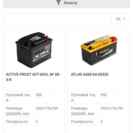
Фильтр
30
30
60
90
150
ACTIVE FROST 6СТ-60VL АF 60-
ATLAS AGM SA 60520
3-R
Пусковой ток,
500
Пусковой ток,
950
A:
A:
Размеры
242x175x190
Размеры
393x175x190
(ДхШхВ), мм:
(ДхШхВ), мм:
ПОДОБРАТЬ
Полярность:
0
Полярность:
0