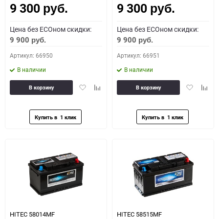
9 300
9 300
руб.
руб.
Цена без ECOном скидки:
Цена без ECOном скидки:
9 900
9 900
руб.
руб.
Артикул: 66950
Артикул: 66951
В наличии
В наличии
Добавить
Добавить
Добавить
Доба
В корзину
В корзину
в
к
в
к
избранное
сравнению
избранное
сравн
HITEC 58014MF
HITEC 58515MF