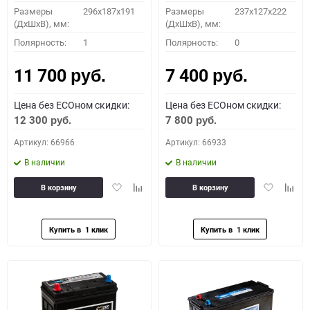
Размеры
296х187х191
Размеры
237x127x222
(ДхШхВ), мм:
(ДхШхВ), мм:
Полярность:
1
Полярность:
0
11 700
7 400
руб.
руб.
Цена без ECOном скидки:
Цена без ECOном скидки:
12 300
7 800
руб.
руб.
Артикул: 66966
Артикул: 66933
В наличии
В наличии
Добавить
Добавить
Добавить
Доба
В корзину
В корзину
в
к
в
к
избранное
сравнению
избранное
сравн