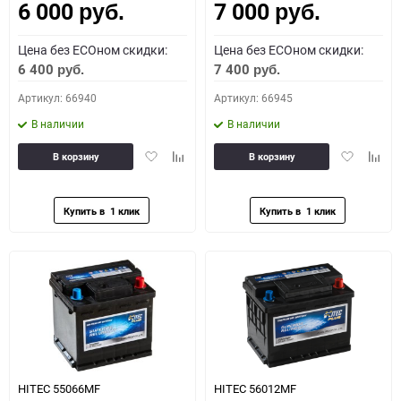
6 000
7 000
руб.
руб.
Цена без ECOном скидки:
Цена без ECOном скидки:
6 400
7 400
руб.
руб.
Артикул: 66940
Артикул: 66945
В наличии
В наличии
Добавить
Добавить
Добавить
Доба
В корзину
В корзину
в
к
в
к
избранное
сравнению
избранное
сравн
HITEC 55066MF
HITEC 56012MF