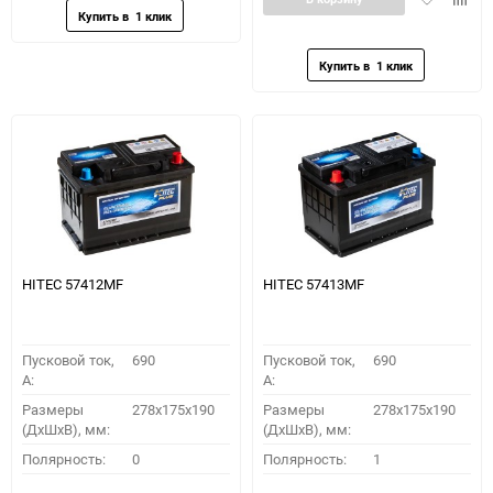
в
к
избранное
сравн
HITEC 57412MF
HITEC 57413MF
Пусковой ток,
690
Пусковой ток,
690
A:
A:
Размеры
278x175x190
Размеры
278x175x190
(ДхШхВ), мм:
(ДхШхВ), мм:
Полярность:
0
Полярность:
1