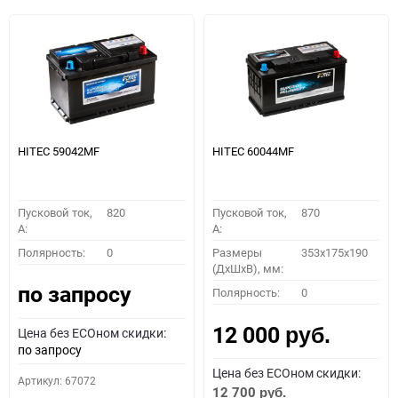
HITEC 59042MF
HITEC 60044MF
Пусковой ток,
820
Пусковой ток,
870
A:
A:
Полярность:
0
Размеры
353x175x190
(ДхШхВ), мм:
по запросу
Полярность:
0
12 000
Цена без ECOном скидки:
руб.
по запросу
Цена без ECOном скидки:
Артикул: 67072
12 700
руб.