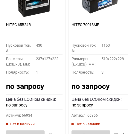
HITEC 65B24R
HITEC 70018MF
Пусковой ток,
430
Пусковой ток,
1150
A:
A:
Размеры
237x127x222
Размеры
510x222x228
(ДхШхВ), мм:
(ДхШхВ), мм:
Полярность:
1
Полярность:
3
по запросу
по запросу
Цена без ECOном скидки:
Цена без ECOном скидки:
по запросу
по запросу
Артикул: 66934
Артикул: 66956
Нет в наличии
Нет в наличии