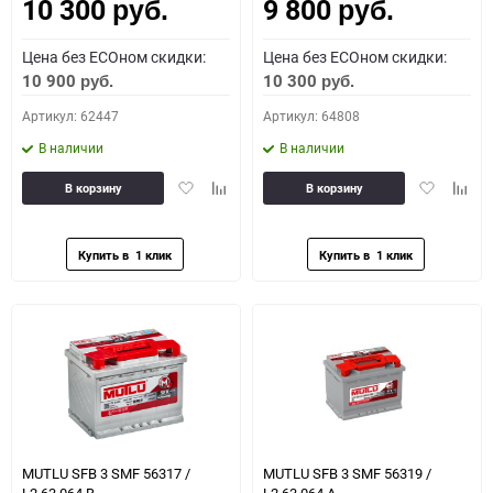
10 300
9 800
Как определить полярность?
руб.
руб.
Цена без ECOном скидки:
Цена без ECOном скидки:
0 - обратная
1 - прямая
3 - обратная
4 - прямая
10 900
10 300
руб.
руб.
Артикул: 62447
Артикул: 64808
В наличии
В наличии
Добавить
Добавить
Добавить
Доба
В корзину
В корзину
в
к
в
к
избранное
сравнению
избранное
сравн
MUTLU SFB 3 SMF 56317 /
MUTLU SFB 3 SMF 56319 /