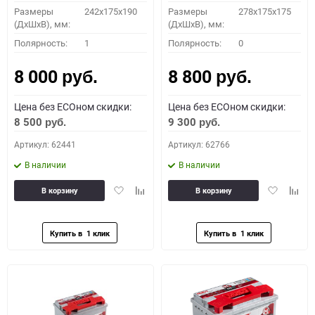
Размеры
242x175x190
Размеры
278x175x175
(ДхШхВ), мм:
(ДхШхВ), мм:
Полярность:
1
Полярность:
0
8 000
8 800
руб.
руб.
Цена без ECOном скидки:
Цена без ECOном скидки:
8 500
9 300
руб.
руб.
Артикул: 62441
Артикул: 62766
В наличии
В наличии
Добавить
Добавить
Добавить
Доба
В корзину
В корзину
в
к
в
к
избранное
сравнению
избранное
сравн