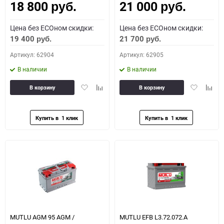
18 800
21 000
руб.
руб.
Цена без ECOном скидки:
Цена без ECOном скидки:
19 400
21 700
руб.
руб.
Артикул: 62904
Артикул: 62905
В наличии
В наличии
Добавить
Добавить
Добавить
Доба
В корзину
В корзину
в
к
в
к
избранное
сравнению
избранное
сравн
MUTLU AGM 95 AGM /
MUTLU EFB L3.72.072.A