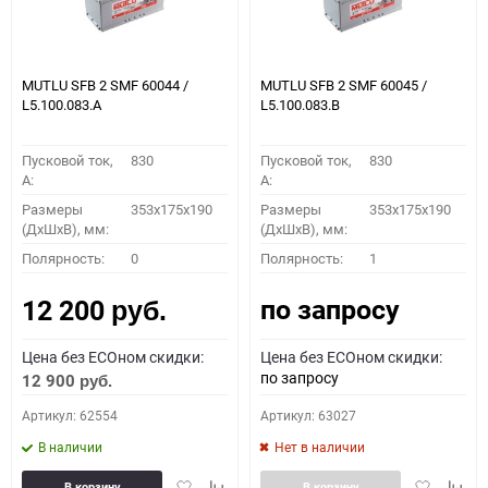
MUTLU SFB 2 SMF 60044 /
MUTLU SFB 2 SMF 60045 /
L5.100.083.A
L5.100.083.B
Пусковой ток,
830
Пусковой ток,
830
A:
A:
Размеры
353x175x190
Размеры
353x175x190
(ДхШхВ), мм:
(ДхШхВ), мм:
Полярность:
0
Полярность:
1
по запросу
12 200
руб.
Цена без ECOном скидки:
Цена без ECOном скидки:
по запросу
12 900
руб.
Артикул: 62554
Артикул: 63027
В наличии
Нет в наличии
Добавить
Добавить
Добавить
Доба
В корзину
В корзину