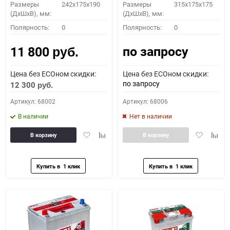
Размеры
242х175х190
Размеры
315х175х175
(ДхШхВ), мм:
(ДхШхВ), мм:
Полярность:
0
Полярность:
0
по запросу
11 800
руб.
Цена без ECOном скидки:
Цена без ECOном скидки:
по запросу
12 300
руб.
Артикул: 68002
Артикул: 68006
В наличии
Нет в наличии
Добавить
Добавить
Добавить
Доба
В корзину
В корзину
в
к
в
к
избранное
сравнению
избранное
сравн