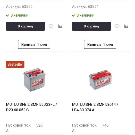
Артикул: 63555
Артикул: 63554
В наличии
В наличии
Добавить
Добавить
Добавить
Доба
В корзину
В корзину
в
к
в
к
избранное
сравнению
избранное
сравн
Bestseller
MUTLU SFB 2 SMF 55D23FL /
MUTLU SFB 2 SMF 58014 /
D23.60.052.C
LB4.80.074.A
Пусковой ток,
520
Пусковой ток,
740
A:
A: