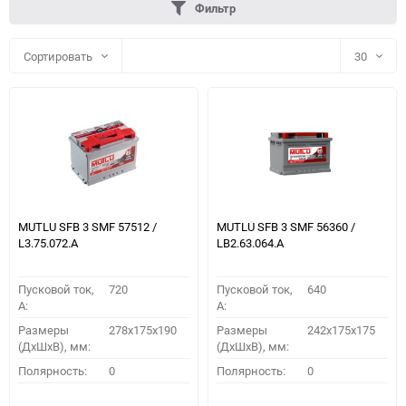
Фильтр
Сортировать
30
30
60
90
150
MUTLU SFB 3 SMF 57512 /
MUTLU SFB 3 SMF 56360 /
L3.75.072.A
LB2.63.064.A
Пусковой ток,
720
Пусковой ток,
640
A:
A:
Размеры
278x175x190
Размеры
242x175x175
(ДхШхВ), мм:
(ДхШхВ), мм:
ПОДОБРАТЬ
Полярность:
0
Полярность:
0