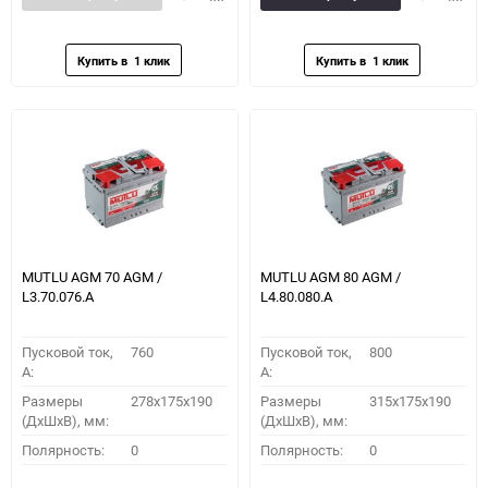
в
к
в
к
избранное
сравнению
избранное
сравн
MUTLU AGM 70 AGM /
MUTLU AGM 80 AGM /
L3.70.076.A
L4.80.080.A
Пусковой ток,
760
Пусковой ток,
800
A:
A:
Размеры
278x175x190
Размеры
315x175x190
(ДхШхВ), мм:
(ДхШхВ), мм:
Полярность:
0
Полярность:
0