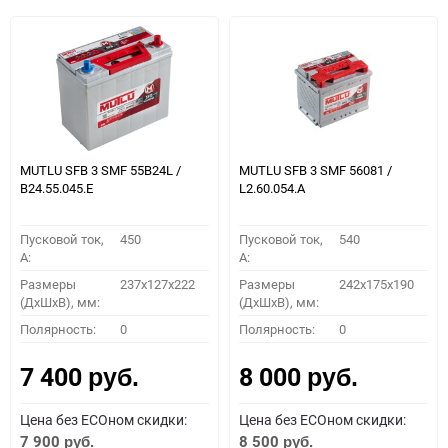
MUTLU SFB 3 SMF 55B24L /
MUTLU SFB 3 SMF 56081 /
B24.55.045.E
L2.60.054.A
Пусковой ток,
450
Пусковой ток,
540
A:
A:
Размеры
237x127x222
Размеры
242x175x190
(ДхШхВ), мм:
(ДхШхВ), мм:
Полярность:
0
Полярность:
0
7 400
8 000
руб.
руб.
Цена без ECOном скидки:
Цена без ECOном скидки:
7 900
8 500
руб.
руб.