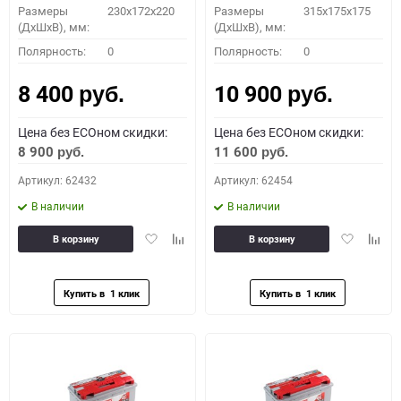
Размеры
230x172x220
Размеры
315x175x175
(ДхШхВ), мм:
(ДхШхВ), мм:
Полярность:
0
Полярность:
0
8 400
10 900
руб.
руб.
Цена без ECOном скидки:
Цена без ECOном скидки:
8 900
11 600
руб.
руб.
Артикул: 62432
Артикул: 62454
В наличии
В наличии
Добавить
Добавить
Добавить
Доба
В корзину
В корзину
в
к
в
к
избранное
сравнению
избранное
сравн