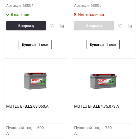
Артикул: 68004
Артикул: 68005
В наличии
Нет в наличии
Добавить
Добавить
Добавить
Доба
В корзину
В корзину
в
к
в
к
избранное
сравнению
избранное
сравн
MUTLU EFB.L2.63.060.A
MUTLU EFB.LB4.75.073.A
Пусковой ток,
600
Пусковой ток,
730
A:
A: