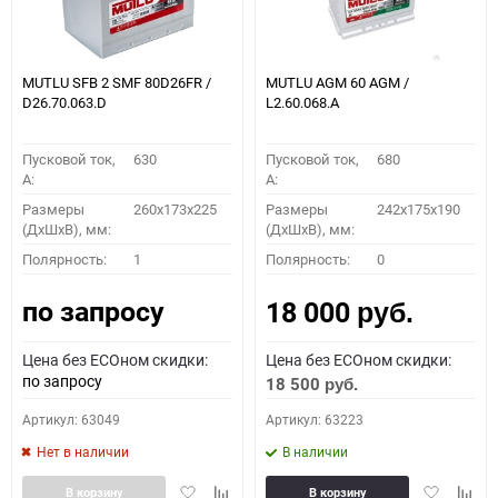
MUTLU SFB 2 SMF 80D26FR /
MUTLU AGM 60 AGM /
D26.70.063.D
L2.60.068.A
Пусковой ток,
630
Пусковой ток,
680
A:
A:
Размеры
260x173x225
Размеры
242x175x190
(ДхШхВ), мм:
(ДхШхВ), мм:
Полярность:
1
Полярность:
0
по запросу
18 000
руб.
Цена без ECOном скидки:
Цена без ECOном скидки:
по запросу
18 500
руб.
Артикул: 63049
Артикул: 63223
Нет в наличии
В наличии
Добавить
Добавить
Добавить
Доба
В корзину
В корзину