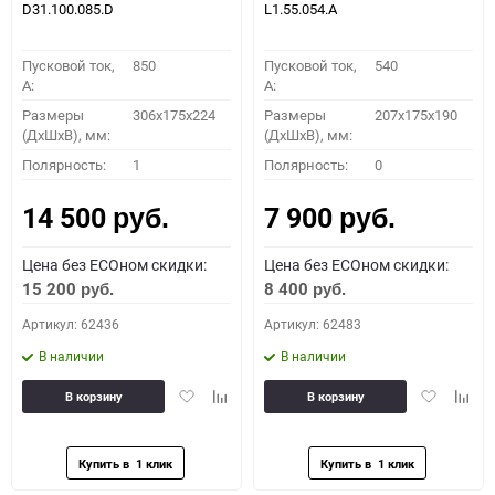
D31.100.085.D
L1.55.054.A
Пусковой ток,
850
Пусковой ток,
540
A:
A:
Размеры
306x175x224
Размеры
207x175x190
(ДхШхВ), мм:
(ДхШхВ), мм:
Полярность:
1
Полярность:
0
14 500
7 900
руб.
руб.
Цена без ECOном скидки:
Цена без ECOном скидки:
15 200
8 400
руб.
руб.
Артикул: 62436
Артикул: 62483
В наличии
В наличии
Добавить
Добавить
Добавить
Доба
В корзину
В корзину
в
к
в
к
избранное
сравнению
избранное
сравн