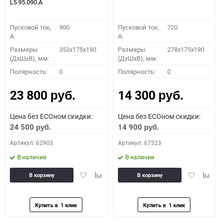
L5.95.090.A
Пусковой ток,
900
Пусковой ток,
720
A:
A:
Размеры
353x175x190
Размеры
278x175x190
(ДхШхВ), мм:
(ДхШхВ), мм:
Полярность:
0
Полярность:
0
23 800
14 300
руб.
руб.
Цена без ECOном скидки:
Цена без ECOном скидки:
24 500
14 900
руб.
руб.
Артикул: 62903
Артикул: 67523
В наличии
В наличии
Добавить
Добавить
Добавить
Доба
В корзину
В корзину
в
к
в
к
избранное
сравнению
избранное
сравн