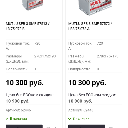
MUTLU SFB 3 SMF 57513 /
MUTLU SFB 3 SMF 57572 /
L3.75.072.B
LB3.75.072.A
Пусковой ток,
720
Пусковой ток,
720
A:
A:
Размеры
278x175x190
Размеры
278x175x175
(ДхШхВ), мм:
(ДхШхВ), мм:
Полярность:
1
Полярность:
0
10 300
10 300
руб.
руб.
Цена без ECOном скидки:
Цена без ECOном скидки:
10 900
10 900
руб.
руб.
Артикул: 62446
Артикул: 62448
В наличии
В наличии