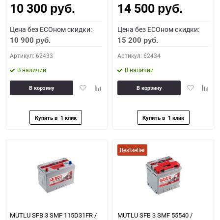
10 300
14 500
руб.
руб.
Цена без ECOном скидки:
Цена без ECOном скидки:
10 900
15 200
руб.
руб.
Артикул: 62433
Артикул: 62434
В наличии
В наличии
Добавить
Добавить
Добавить
Доба
В корзину
В корзину
в
к
в
к
избранное
сравнению
избранное
сравн
Bestseller
MUTLU SFB 3 SMF 115D31FR /
MUTLU SFB 3 SMF 55540 /