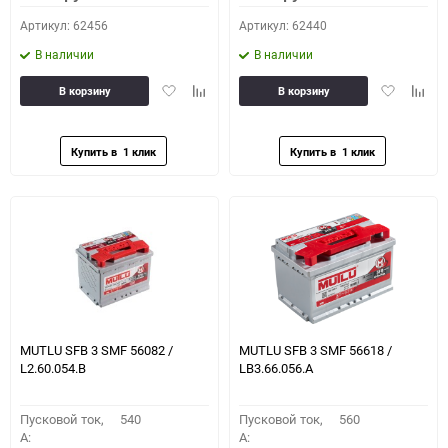
Артикул: 62456
Артикул: 62440
В наличии
В наличии
Добавить
Добавить
Добавить
Доба
В корзину
В корзину
в
к
в
к
избранное
сравнению
избранное
сравн
MUTLU SFB 3 SMF 56082 /
MUTLU SFB 3 SMF 56618 /
L2.60.054.B
LB3.66.056.A
Пусковой ток,
540
Пусковой ток,
560
A:
A: