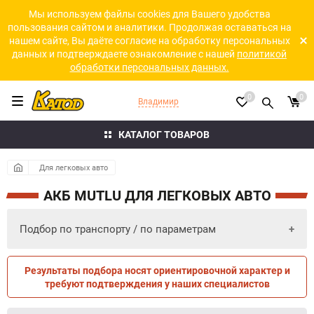
Мы используем файлы cookies для Вашего удобства
пользования сайтом и аналитики. Продолжая оставаться на
нашем сайте, Вы даёте согласие на обработку персональных
данных и подтверждаете ознакомление с нашей
политикой
обработки персональных данных.
0
0
Владимир
КАТАЛОГ ТОВАРОВ
Для легковых авто
АКБ MUTLU ДЛЯ ЛЕГКОВЫХ АВТО
Подбор по транспорту / по параметрам
Результаты подбора носят ориентировочной характер и
ПО ПАРАМЕТРАМ
ПО ТРАНСПОРТУ
требуют подтверждения у наших специалистов