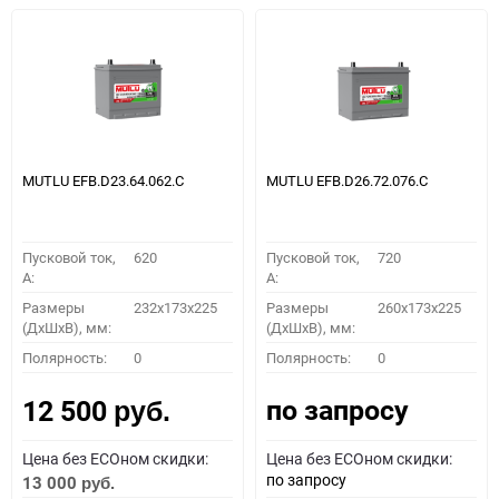
MUTLU EFB.D23.64.062.C
MUTLU EFB.D26.72.076.C
Пусковой ток,
620
Пусковой ток,
720
A:
A:
Размеры
232x173x225
Размеры
260х173х225
(ДхШхВ), мм:
(ДхШхВ), мм:
Полярность:
0
Полярность:
0
по запросу
12 500
руб.
Цена без ECOном скидки:
Цена без ECOном скидки:
по запросу
13 000
руб.