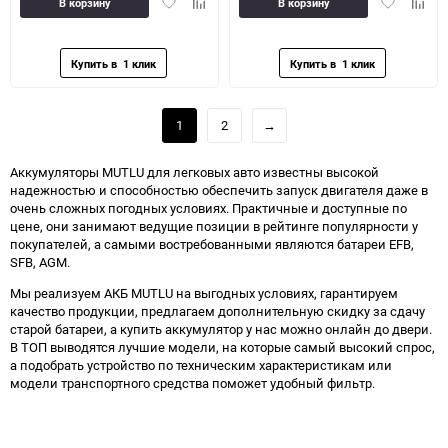
Добавить
Добавить
Добавить
Доба
В корзину
В корзину
в
к
в
к
избранное
сравнению
избранное
сравн
1
2
→
Аккумуляторы MUTLU для легковых авто известны высокой
надежностью и способностью обеспечить запуск двигателя даже в
очень сложных погодных условиях. Практичные и доступные по
цене, они занимают ведущие позиции в рейтинге популярности у
покупателей, а самыми востребованными являются батареи EFB,
SFB, AGM.
Мы реализуем АКБ MUTLU на выгодных условиях, гарантируем
качество продукции, предлагаем дополнительную скидку за сдачу
старой батареи, а купить аккумулятор у нас можно онлайн до двери.
В ТОП выводятся лучшие модели, на которые самый высокий спрос,
а подобрать устройство по техническим характеристикам или
модели транспортного средства поможет удобный фильтр.