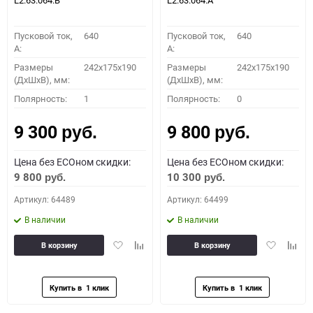
L2.63.064.B
L2.63.064.А
Пусковой ток,
640
Пусковой ток,
640
A:
A:
Размеры
242x175x190
Размеры
242x175x190
(ДхШхВ), мм:
(ДхШхВ), мм:
Полярность:
1
Полярность:
0
9 300
9 800
руб.
руб.
Цена без ECOном скидки:
Цена без ECOном скидки:
9 800
10 300
руб.
руб.
Артикул: 64489
Артикул: 64499
В наличии
В наличии
Добавить
Добавить
Добавить
Доба
В корзину
В корзину
в
к
в
к
избранное
сравнению
избранное
сравн