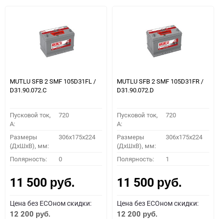
MUTLU SFB 2 SMF 105D31FL /
MUTLU SFB 2 SMF 105D31FR /
D31.90.072.C
D31.90.072.D
Пусковой ток,
720
Пусковой ток,
720
A:
A:
Размеры
306x175x224
Размеры
306x175x224
(ДхШхВ), мм:
(ДхШхВ), мм:
Полярность:
0
Полярность:
1
11 500
11 500
руб.
руб.
Цена без ECOном скидки:
Цена без ECOном скидки:
12 200
12 200
руб.
руб.