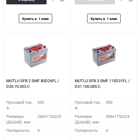
в
к
в
к
избранное
сравнению
избранное
сравн
MUTLU SFB 2 SMF 80D26FL /
MUTLU SFB 3 SMF 115D31FL /
D26.70.063.C
D31.100.085.C
Пусковой ток,
630
Пусковой ток,
850
A:
A:
Размеры
260x173x225
Размеры
306x175x224
(ДхШхВ), мм:
(ДхШхВ), мм:
Полярность:
0
Полярность:
0