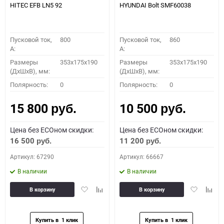
HITEC EFB LN5 92
HYUNDAI Bolt SMF60038
Пусковой ток,
800
Пусковой ток,
860
A:
A:
Размеры
353x175x190
Размеры
353x175x190
(ДхШхВ), мм:
(ДхШхВ), мм:
Полярность:
0
Полярность:
0
15 800
10 500
руб.
руб.
Цена без ECOном скидки:
Цена без ECOном скидки:
16 500
11 200
руб.
руб.
Артикул: 67290
Артикул: 66667
В наличии
В наличии
Добавить
Добавить
Добавить
Доба
В корзину
В корзину
в
к
в
к
избранное
сравнению
избранное
сравн