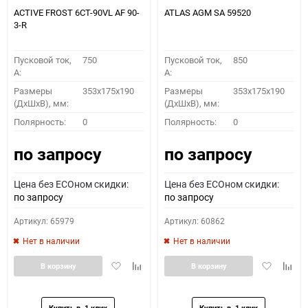
ACTIVE FROST 6СТ-90VL АF 90-
ATLAS AGM SA 59520
3-R
Пусковой ток,
750
Пусковой ток,
850
A:
A:
Размеры
353x175x190
Размеры
353x175x190
(ДхШхВ), мм:
(ДхШхВ), мм:
Полярность:
0
Полярность:
0
по запросу
по запросу
Цена без ECOном скидки:
Цена без ECOном скидки:
по запросу
по запросу
Артикул: 65979
Артикул: 60862
Нет в наличии
Нет в наличии
Добавить
Добавить
Добавить
Доба
В корзину
В корзину
в
к
в
к
избранное
сравнению
избранное
сравн