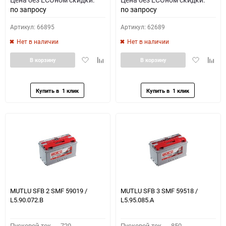
по запросу
по запросу
Артикул: 66895
Артикул: 62689
Нет в наличии
Нет в наличии
Добавить
Добавить
Добавить
Доба
В корзину
В корзину
в
к
в
к
избранное
сравнению
избранное
сравн
MUTLU SFB 2 SMF 59019 /
MUTLU SFB 3 SMF 59518 /
L5.90.072.B
L5.95.085.A
Пусковой ток,
720
Пусковой ток,
850