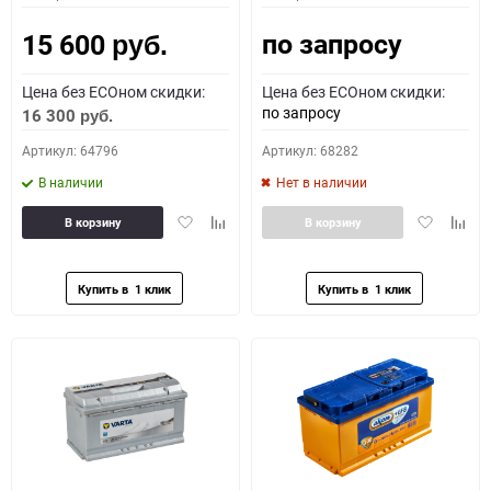
по запросу
15 600
руб.
Цена без ECOном скидки:
Цена без ECOном скидки:
по запросу
16 300
руб.
Артикул: 64796
Артикул: 68282
В наличии
Нет в наличии
Добавить
Добавить
Добавить
Доба
В корзину
В корзину
в
к
в
к
избранное
сравнению
избранное
сравн