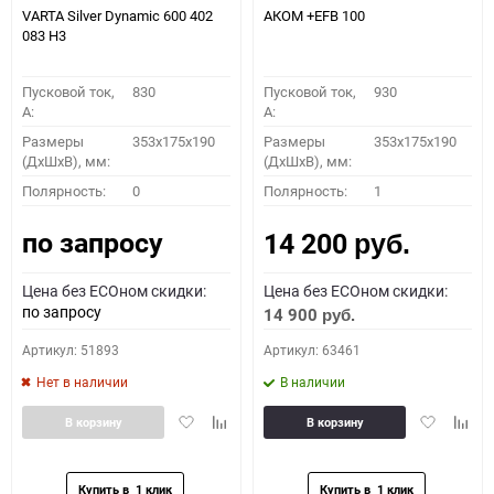
VARTA Silver Dynamic 600 402
АКОМ +EFB 100
083 H3
Пусковой ток,
830
Пусковой ток,
930
A:
A:
Размеры
353x175x190
Размеры
353x175x190
(ДхШхВ), мм:
(ДхШхВ), мм:
Полярность:
0
Полярность:
1
по запросу
14 200
руб.
Цена без ECOном скидки:
Цена без ECOном скидки:
по запросу
14 900
руб.
Артикул: 51893
Артикул: 63461
Нет в наличии
В наличии
Добавить
Добавить
Добавить
Доба
В корзину
В корзину
в
к
в
к
избранное
сравнению
избранное
сравн