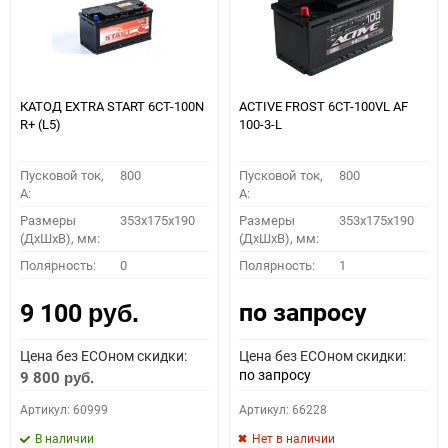
КАТОД EXTRA START 6СТ-100N
ACTIVE FROST 6СТ-100VL АF
R+ (L5)
100-3-L
Пусковой ток,
800
Пусковой ток,
800
A:
A:
Размеры
353x175x190
Размеры
353x175x190
(ДхШхВ), мм:
(ДхШхВ), мм:
Полярность:
0
Полярность:
1
по запросу
9 100
руб.
Цена без ECOном скидки:
Цена без ECOном скидки:
по запросу
9 800
руб.
Артикул: 60999
Артикул: 66228
В наличии
Нет в наличии