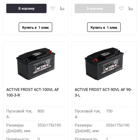
Добавить
Добавить
Добавить
Доба
В корзину
В корзину
в
к
в
к
избранное
сравнению
избранное
сравн
ACTIVE FROST 6СТ-100VL АF
ACTIVE FROST 6СТ-90VL АF 90-
100-3-R
3-L
Пусковой ток,
800
Пусковой ток,
750
A:
A:
Размеры
353x175x190
Размеры
353x175x190
(ДхШхВ), мм:
(ДхШхВ), мм:
Полярность:
0
Полярность:
1