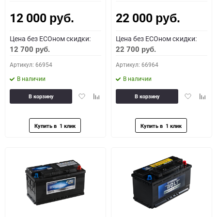
12 000
22 000
Как определить полярность?
руб.
руб.
Цена без ECOном скидки:
Цена без ECOном скидки:
0 - обратная
1 - прямая
3 - обратная
4 - прямая
12 700
22 700
руб.
руб.
Артикул: 66954
Артикул: 66964
В наличии
В наличии
Добавить
Добавить
Добавить
Доба
В корзину
В корзину
в
к
в
к
избранное
сравнению
избранное
сравн