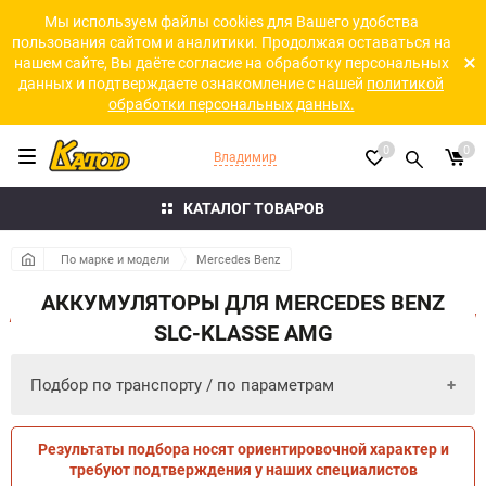
Мы используем файлы cookies для Вашего удобства
пользования сайтом и аналитики. Продолжая оставаться на
нашем сайте, Вы даёте согласие на обработку персональных
данных и подтверждаете ознакомление с нашей
политикой
обработки персональных данных.
0
0
Владимир
КАТАЛОГ ТОВАРОВ
По марке и модели
Mercedes Benz
АККУМУЛЯТОРЫ ДЛЯ MERCEDES BENZ
SLC-KLASSE AMG
Подбор по транспорту / по параметрам
Результаты подбора носят ориентировочной характер и
ПО ПАРАМЕТРАМ
ПО ТРАНСПОРТУ
требуют подтверждения у наших специалистов