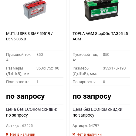
MUTLU SFB 3 SMF 59519 /
TOPLA AGM Stop&Go TAG95 L5
L5.95.085.B
AGM
Пусковой ток,
850
Пусковой ток,
850
A:
A:
Размеры
353x175x190
Размеры
353x175x190
(ДхШхВ), мм:
(ДхШхВ), мм:
Полярность:
1
Полярность:
0
по запросу
по запросу
Цена без ECOном скидки:
Цена без ECOном скидки:
по запросу
по запросу
Артикул: 62495
Артикул: 64797
Нет в наличии
Нет в наличии