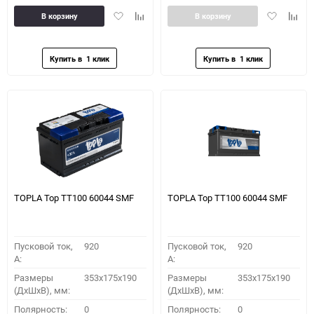
Добавить
Добавить
Добавить
Доба
В корзину
В корзину
в
к
в
к
избранное
сравнению
избранное
сравн
TOPLA Top TT100 60044 SMF
TOPLA Top TT100 60044 SMF
Пусковой ток,
920
Пусковой ток,
920
A:
A:
Размеры
353x175x190
Размеры
353x175x190
(ДхШхВ), мм:
(ДхШхВ), мм:
Полярность:
0
Полярность:
0