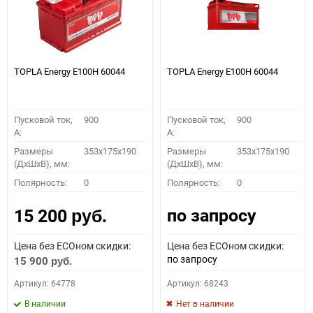
TOPLA Energy E100H 60044
TOPLA Energy E100H 60044
Пусковой ток,
900
Пусковой ток,
900
A:
A:
Размеры
353x175x190
Размеры
353x175x190
(ДхШхВ), мм:
(ДхШхВ), мм:
Полярность:
0
Полярность:
0
по запросу
15 200
руб.
Цена без ECOном скидки:
Цена без ECOном скидки:
по запросу
15 900
руб.
Артикул: 64778
Артикул: 68243
В наличии
Нет в наличии