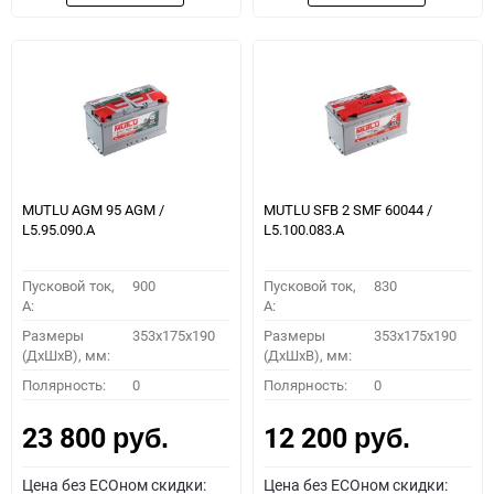
MUTLU AGM 95 AGM /
MUTLU SFB 2 SMF 60044 /
L5.95.090.A
L5.100.083.A
Пусковой ток,
900
Пусковой ток,
830
A:
A:
Размеры
353x175x190
Размеры
353x175x190
(ДхШхВ), мм:
(ДхШхВ), мм:
Полярность:
0
Полярность:
0
23 800
12 200
руб.
руб.
Цена без ECOном скидки:
Цена без ECOном скидки: