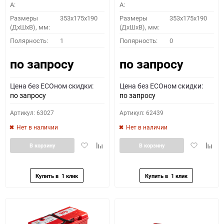
A:
A:
Размеры
353x175x190
Размеры
353x175x190
(ДхШхВ), мм:
(ДхШхВ), мм:
Полярность:
1
Полярность:
0
по запросу
по запросу
Цена без ECOном скидки:
Цена без ECOном скидки:
по запросу
по запросу
Артикул: 63027
Артикул: 62439
Нет в наличии
Нет в наличии
Добавить
Добавить
Добавить
Доба
В корзину
В корзину
в
к
в
к
избранное
сравнению
избранное
сравн