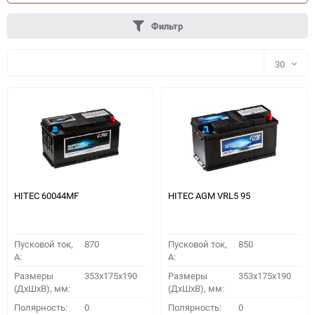
Фильтр
30
30
60
90
150
HITEC 60044MF
HITEC AGM VRL5 95
Пусковой ток,
870
Пусковой ток,
850
A:
A:
Размеры
353x175x190
Размеры
353x175x190
(ДхШхВ), мм:
(ДхШхВ), мм:
ПОДОБРАТЬ
Полярность:
0
Полярность:
0