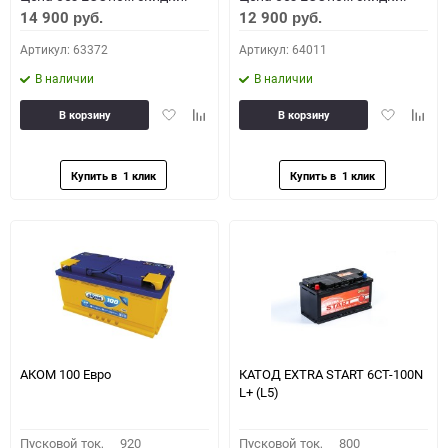
14 900
12 900
руб.
руб.
Артикул: 63372
Артикул: 64011
В наличии
В наличии
Добавить
Добавить
Добавить
Доба
В корзину
В корзину
в
к
в
к
избранное
сравнению
избранное
сравн
АКОМ 100 Евро
КАТОД EXTRA START 6СТ-100N
L+ (L5)
Пусковой ток,
920
Пусковой ток,
800