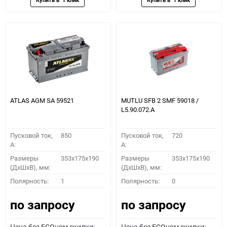
ATLAS AGM SA 59521
MUTLU SFB 2 SMF 59018 /
L5.90.072.A
Пусковой ток,
850
Пусковой ток,
720
A:
A:
Размеры
353x175x190
Размеры
353x175x190
(ДхШхВ), мм:
(ДхШхВ), мм:
Полярность:
1
Полярность:
0
по запросу
по запросу
Цена без ECOном скидки:
Цена без ECOном скидки: