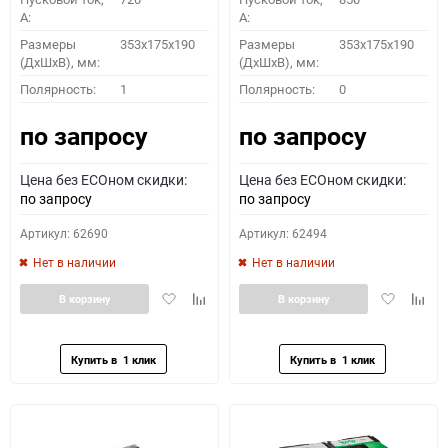
A:
A:
Размеры
353x175x190
Размеры
353x175x190
(ДхШхВ), мм:
(ДхШхВ), мм:
Полярность:
1
Полярность:
0
по запросу
по запросу
Цена без ECOном скидки:
Цена без ECOном скидки:
по запросу
по запросу
Артикул: 62690
Артикул: 62494
Нет в наличии
Нет в наличии
Добавить
Добавить
Добавить
Доба
В корзину
В корзину
в
к
в
к
избранное
сравнению
избранное
сравн