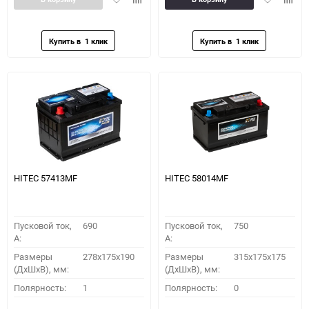
в
к
в
к
избранное
сравнению
избранное
сравн
HITEC 57413MF
HITEC 58014MF
Пусковой ток,
690
Пусковой ток,
750
A:
A:
Размеры
278x175x190
Размеры
315x175x175
(ДхШхВ), мм:
(ДхШхВ), мм:
Полярность:
1
Полярность:
0