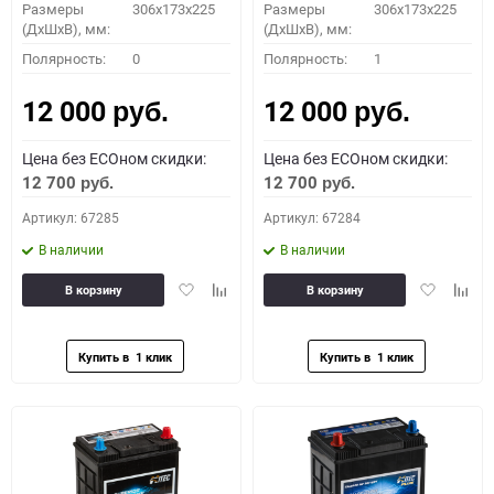
Размеры
306x173x225
Размеры
306x173x225
(ДхШхВ), мм:
(ДхШхВ), мм:
Полярность:
0
Полярность:
1
12 000
12 000
руб.
руб.
Цена без ECOном скидки:
Цена без ECOном скидки:
12 700
12 700
руб.
руб.
Артикул: 67285
Артикул: 67284
В наличии
В наличии
Добавить
Добавить
Добавить
Доба
В корзину
В корзину
в
к
в
к
избранное
сравнению
избранное
сравн