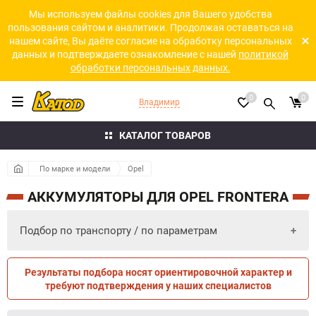
Мы используем файлы cookies для Вашего удобства
пользования сайтом и аналитики. Продолжая оставаться на
нашем сайте, Вы даёте согласие на обработку персональных
данных и подтверждаете ознакомление с нашей
политикой
обработки персональных данных.
0
0
Владимир
КАТАЛОГ ТОВАРОВ
По марке и модели
Opel
АККУМУЛЯТОРЫ ДЛЯ OPEL FRONTERA
Подбор по транспорту / по параметрам
Результаты подбора носят ориентировочной характер и
ПО ПАРАМЕТРАМ
ПО ТРАНСПОРТУ
требуют подтверждения у наших специалистов