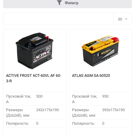
Фильтр
30
30
60
90
150
ACTIVE FROST 6СТ-60VL АF 60-
ATLAS AGM SA 60520
3-R
Пусковой ток,
500
Пусковой ток,
950
A:
A:
Размеры
242x175x190
Размеры
393x175x190
(ДхШхВ), мм:
(ДхШхВ), мм:
ПОДОБРАТЬ
Полярность:
0
Полярность:
0