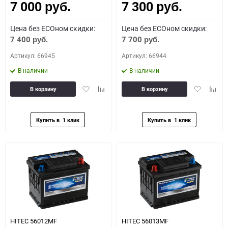
7 000
7 300
руб.
руб.
Цена без ECOном скидки:
Цена без ECOном скидки:
7 400
7 700
руб.
руб.
Артикул: 66945
Артикул: 66944
В наличии
В наличии
Добавить
Добавить
Добавить
Доба
В корзину
В корзину
в
к
в
к
избранное
сравнению
избранное
сравн
HITEC 56012MF
HITEC 56013MF