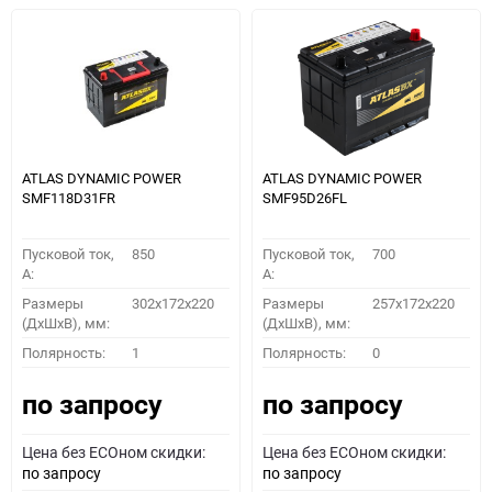
ATLAS DYNAMIC POWER
ATLAS DYNAMIC POWER
SMF118D31FR
SMF95D26FL
Пусковой ток,
850
Пусковой ток,
700
A:
A:
Размеры
302x172x220
Размеры
257x172x220
(ДхШхВ), мм:
(ДхШхВ), мм:
Полярность:
1
Полярность:
0
по запросу
по запросу
Цена без ECOном скидки:
Цена без ECOном скидки:
по запросу
по запросу