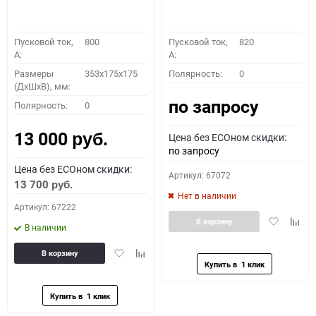
Пусковой ток,
800
Пусковой ток,
820
A:
A:
Размеры
353x175x175
Полярность:
0
(ДхШхВ), мм:
по запросу
Полярность:
0
13 000
Цена без ECOном скидки:
руб.
по запросу
Цена без ECOном скидки:
Артикул: 67072
13 700
руб.
Нет в наличии
Артикул: 67222
Добавить
Доба
В корзину
В наличии
в
к
избранное
сравн
Добавить
Добавить
В корзину
в
к
избранное
сравнению