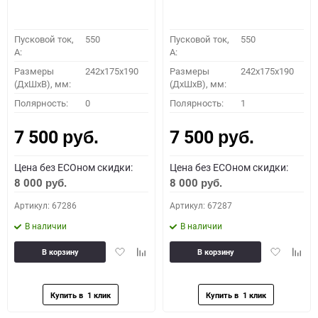
Пусковой ток,
550
Пусковой ток,
550
A:
A:
Размеры
242x175x190
Размеры
242x175x190
(ДхШхВ), мм:
(ДхШхВ), мм:
Полярность:
0
Полярность:
1
7 500
7 500
руб.
руб.
Цена без ECOном скидки:
Цена без ECOном скидки:
8 000
8 000
руб.
руб.
Артикул: 67286
Артикул: 67287
В наличии
В наличии
Добавить
Добавить
Добавить
Доба
В корзину
В корзину
в
к
в
к
избранное
сравнению
избранное
сравн