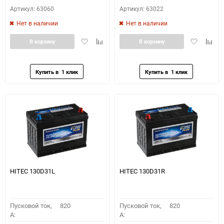
Артикул: 63060
Артикул: 63022
Нет в наличии
Нет в наличии
Добавить
Добавить
Добавить
Доба
В корзину
В корзину
в
к
в
к
избранное
сравнению
избранное
сравн
HITEC 130D31L
HITEC 130D31R
Пусковой ток,
820
Пусковой ток,
820
A:
A: