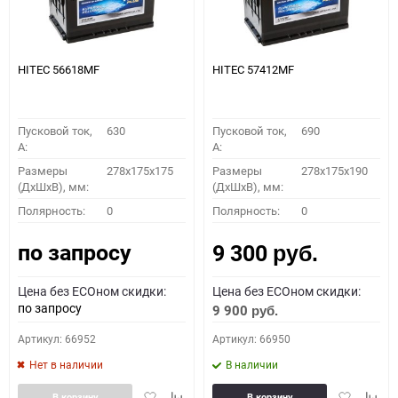
HITEC 56618MF
HITEC 57412MF
Пусковой ток,
630
Пусковой ток,
690
A:
A:
Размеры
278x175x175
Размеры
278x175x190
(ДхШхВ), мм:
(ДхШхВ), мм:
Полярность:
0
Полярность:
0
по запросу
9 300
руб.
Цена без ECOном скидки:
Цена без ECOном скидки:
по запросу
9 900
руб.
Артикул: 66952
Артикул: 66950
Нет в наличии
В наличии
Добавить
Добавить
Добавить
Доба
В корзину
В корзину