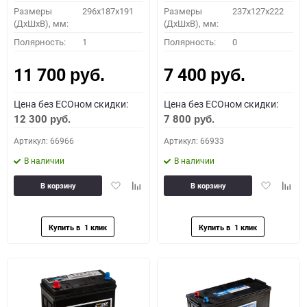
Размеры
296х187х191
Размеры
237x127x222
(ДхШхВ), мм:
(ДхШхВ), мм:
Полярность:
1
Полярность:
0
11 700
7 400
руб.
руб.
Цена без ECOном скидки:
Цена без ECOном скидки:
12 300
7 800
руб.
руб.
Артикул: 66966
Артикул: 66933
В наличии
В наличии
Добавить
Добавить
Добавить
Доба
В корзину
В корзину
в
к
в
к
избранное
сравнению
избранное
сравн