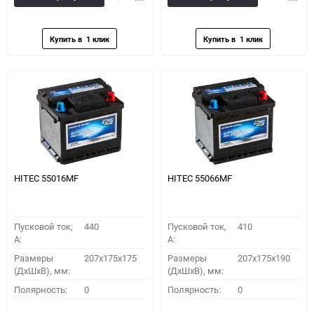
в
к
в
к
избранное
сравнению
избранное
сравн
HITEC 55016MF
HITEC 55066MF
Пусковой ток,
440
Пусковой ток,
410
A:
A:
Размеры
207x175x175
Размеры
207x175x190
(ДхШхВ), мм:
(ДхШхВ), мм:
Полярность:
0
Полярность:
0