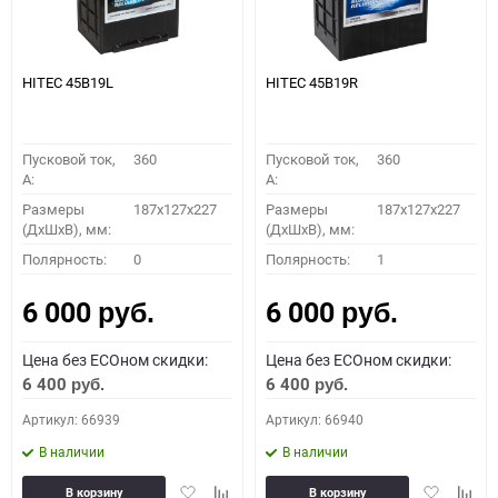
HITEC 45B19L
HITEC 45B19R
Пусковой ток,
360
Пусковой ток,
360
A:
A:
Размеры
187x127x227
Размеры
187x127x227
(ДхШхВ), мм:
(ДхШхВ), мм:
Полярность:
0
Полярность:
1
6 000
6 000
руб.
руб.
Цена без ECOном скидки:
Цена без ECOном скидки:
6 400
6 400
руб.
руб.
Артикул: 66939
Артикул: 66940
В наличии
В наличии
Добавить
Добавить
Добавить
Доба
В корзину
В корзину