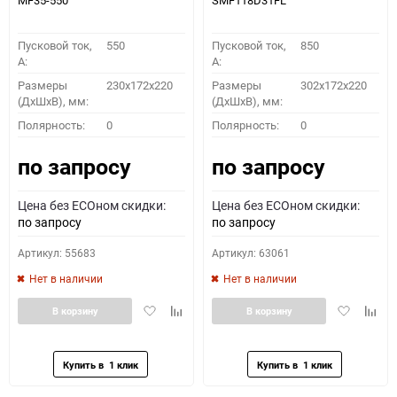
MF35-550
SMF118D31FL
Пусковой ток,
550
Пусковой ток,
850
A:
A:
Размеры
230x172x220
Размеры
302x172x220
(ДхШхВ), мм:
(ДхШхВ), мм:
Полярность:
0
Полярность:
0
по запросу
по запросу
Цена без ECOном скидки:
Цена без ECOном скидки:
по запросу
по запросу
Артикул: 55683
Артикул: 63061
Нет в наличии
Нет в наличии
Добавить
Добавить
Добавить
Доба
В корзину
В корзину
в
к
в
к
избранное
сравнению
избранное
сравн