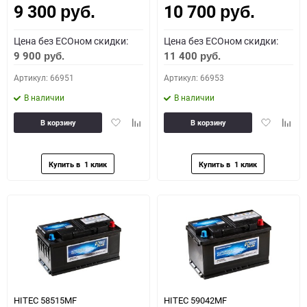
9 300
10 700
руб.
руб.
Цена без ECOном скидки:
Цена без ECOном скидки:
9 900
11 400
руб.
руб.
Артикул: 66951
Артикул: 66953
В наличии
В наличии
Добавить
Добавить
Добавить
Доба
В корзину
В корзину
в
к
в
к
избранное
сравнению
избранное
сравн
HITEC 58515MF
HITEC 59042MF