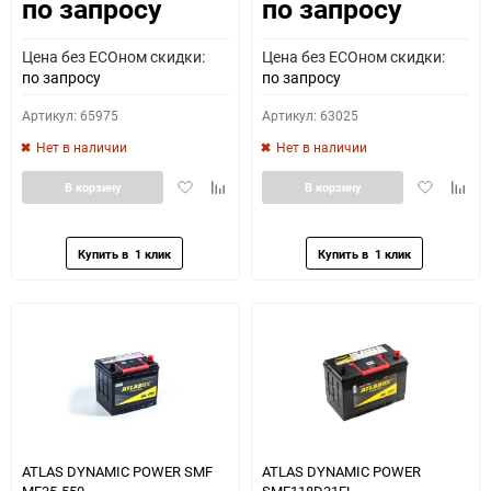
по запросу
по запросу
Как определить полярность?
Цена без ECOном скидки:
Цена без ECOном скидки:
0 - обратная
1 - прямая
3 - обратная
4 - прямая
по запросу
по запросу
Артикул: 65975
Артикул: 63025
Нет в наличии
Нет в наличии
Добавить
Добавить
Добавить
Доба
В корзину
В корзину
в
к
в
к
избранное
сравнению
избранное
сравн
ATLAS DYNAMIC POWER SMF
ATLAS DYNAMIC POWER