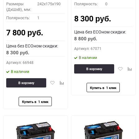
Размеры
242x175x190
Полярность:
0
(ДхШхВ), мм:
8 300
Полярность:
1
руб.
7 800
Цена без ECOном скидки:
руб.
8 800
руб.
Цена без ECOном скидки:
Артикул: 67071
8 300
руб.
В наличии
Артикул: 66948
Добавить
Доба
В корзину
В наличии
в
к
избранное
сравн
Добавить
Добавить
В корзину
в
к
избранное
сравнению