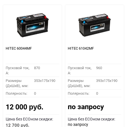
HITEC 60044MF
HITEC 61042MF
Пусковой ток,
870
Пусковой ток,
960
A:
A:
Размеры
353x175x190
Размеры
393x175x190
(ДхШхВ), мм:
(ДхШхВ), мм:
Полярность:
0
Полярность:
0
по запросу
12 000
руб.
Цена без ECOном скидки:
Цена без ECOном скидки:
по запросу
12 700
руб.