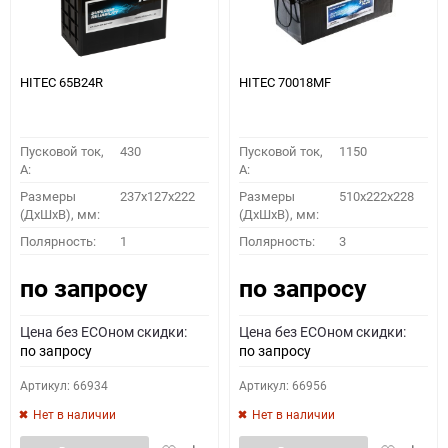
HITEC 65B24R
HITEC 70018MF
Пусковой ток,
430
Пусковой ток,
1150
A:
A:
Размеры
237x127x222
Размеры
510x222x228
(ДхШхВ), мм:
(ДхШхВ), мм:
Полярность:
1
Полярность:
3
по запросу
по запросу
Цена без ECOном скидки:
Цена без ECOном скидки:
по запросу
по запросу
Артикул: 66934
Артикул: 66956
Нет в наличии
Нет в наличии