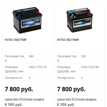
HITEC 56077MF
HITEC 56219MF
Пусковой ток,
580
Пусковой ток,
550
A:
A:
Размеры
242x175x175
Размеры
242x175x190
(ДхШхВ), мм:
(ДхШхВ), мм:
Полярность:
0
Полярность:
0
7 800
7 800
руб.
руб.
Цена без ECOном скидки:
Цена без ECOном скидки:
8 300
8 300
руб.
руб.