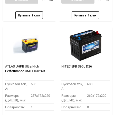
в
к
в
к
избранное
сравнению
избранное
сравн
ATLAS UHPB Ultra High
HITEC EFB S95L D26
Performance UMF115D26R
Пусковой ток,
680
Пусковой ток,
680
A:
A:
Размеры
257x172x220
Размеры
260x172x220
(ДхШхВ), мм:
(ДхШхВ), мм:
Полярность:
1
Полярность:
0