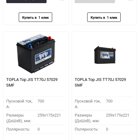
в
к
в
к
избранное
сравнению
избранное
сравн
TOPLA Top JIS TT70J 57029
TOPLA Top JIS TT70J 57029
SMF
SMF
Пусковой ток,
700
Пусковой ток,
700
A:
A:
Размеры
259x175x221
Размеры
259x175x221
(ДхШхВ), мм:
(ДхШхВ), мм:
Полярность:
0
Полярность:
0