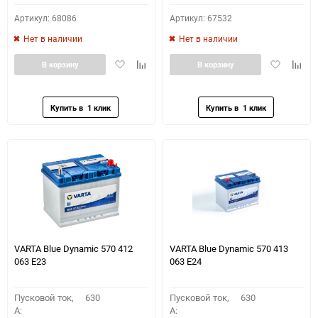
Артикул: 68086
Артикул: 67532
Нет в наличии
Нет в наличии
Добавить
Добавить
Добавить
Доба
В корзину
В корзину
в
к
в
к
избранное
сравнению
избранное
сравн
VARTA Blue Dynamic 570 412
VARTA Blue Dynamic 570 413
063 E23
063 E24
Пусковой ток,
630
Пусковой ток,
630
A:
A: