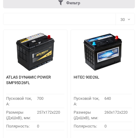
Фильтр
30
30
60
90
150
ATLAS DYNAMIC POWER
HITEC 90D26L
SMF95D26FL
Пусковой ток,
700
Пусковой ток,
640
A:
A:
Размеры
257x172x220
Размеры
260x172x220
(ДхШхВ), мм:
(ДхШхВ), мм:
ПОДОБРАТЬ
Полярность:
0
Полярность:
0