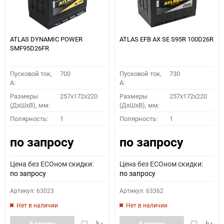
ATLAS DYNAMIC POWER
ATLAS EFB AX SE S95R 100D26R
SMF95D26FR
Пусковой ток,
700
Пусковой ток,
730
A:
A:
Размеры
257x172x220
Размеры
257x172x220
(ДхШхВ), мм:
(ДхШхВ), мм:
Полярность:
1
Полярность:
1
по запросу
по запросу
Цена без ECOном скидки:
Цена без ECOном скидки:
по запросу
по запросу
Артикул: 63023
Артикул: 63362
Нет в наличии
Нет в наличии
Добавить
Добавить
Добавить
Доба
В корзину
В корзину