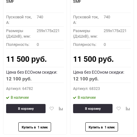
SMF
SMF
Пусковой ток,
740
Пусковой ток,
740
A:
A:
Размеры
259x175x221
Размеры
259x175x221
(ДхШхВ), мм:
(ДхШхВ), мм:
Полярность:
0
Полярность:
0
11 500
11 500
руб.
руб.
Цена без ECOном скидки:
Цена без ECOном скидки:
12 100
12 100
руб.
руб.
Артикул: 64782
Артикул: 68323
В наличии
В наличии
Добавить
Добавить
Добавить
Доба
В корзину
В корзину
в
к
в
к
избранное
сравнению
избранное
сравн