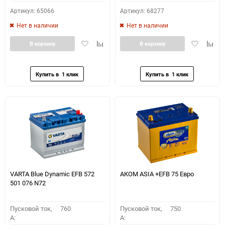
Артикул: 65066
Артикул: 68277
Нет в наличии
Нет в наличии
Добавить
Добавить
Добавить
Доба
В корзину
В корзину
в
к
в
к
избранное
сравнению
избранное
сравн
VARTA Blue Dynamic EFB 572
АКОМ ASIA +EFB 75 Евро
501 076 N72
Пусковой ток,
760
Пусковой ток,
750
A:
A: