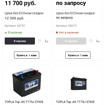
по запросу
11 700
руб.
Цена без ECOном скидки:
Цена без ECOном скидки:
по запросу
12 300
руб.
Артикул: 64781
Артикул: 68275
В наличии
Нет в наличии
Добавить
Добавить
Добавить
Доба
В корзину
В корзину
в
к
в
к
избранное
сравнению
избранное
сравн
TOPLA Top JIS TT75J 57529
TOPLA Top JIS TT75J 57529