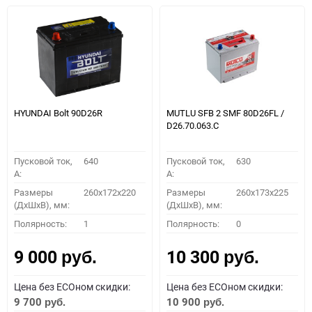
HYUNDAI Bolt 90D26R
MUTLU SFB 2 SMF 80D26FL /
D26.70.063.C
Пусковой ток,
640
Пусковой ток,
630
A:
A:
Размеры
260x172x220
Размеры
260x173x225
(ДхШхВ), мм:
(ДхШхВ), мм:
Полярность:
1
Полярность:
0
9 000
10 300
руб.
руб.
Цена без ECOном скидки:
Цена без ECOном скидки:
9 700
10 900
руб.
руб.