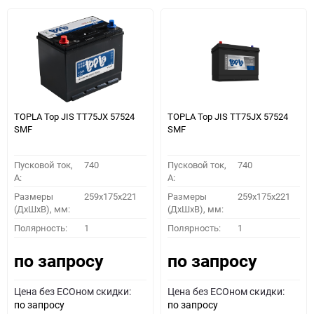
TOPLA Top JIS TT75JХ 57524
TOPLA Top JIS TT75JХ 57524
SMF
SMF
Пусковой ток,
740
Пусковой ток,
740
A:
A:
Размеры
259x175x221
Размеры
259x175x221
(ДхШхВ), мм:
(ДхШхВ), мм:
Полярность:
1
Полярность:
1
по запросу
по запросу
Цена без ECOном скидки:
Цена без ECOном скидки:
по запросу
по запросу