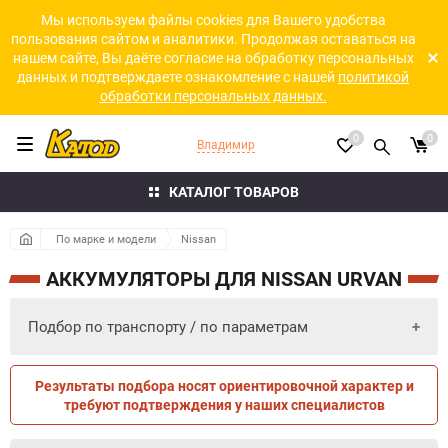
Мы используем файлы cookies для Вашего удобства
пользования сайтом и аналитики. Продолжая оставаться на
нашем сайте, Вы даёте согласие на обработку персональных
данных и подтверждаете ознакомление с нашей
политикой
обработки персональных данных.
0
0
Владимир
КАТАЛОГ ТОВАРОВ
По марке и модели
Nissan
АККУМУЛЯТОРЫ ДЛЯ NISSAN URVAN
Подбор по транспорту / по параметрам
Результаты подбора носят ориентировочной характер и
ПО ПАРАМЕТРАМ
ПО ТРАНСПОРТУ
требуют подтверждения у наших специалистов