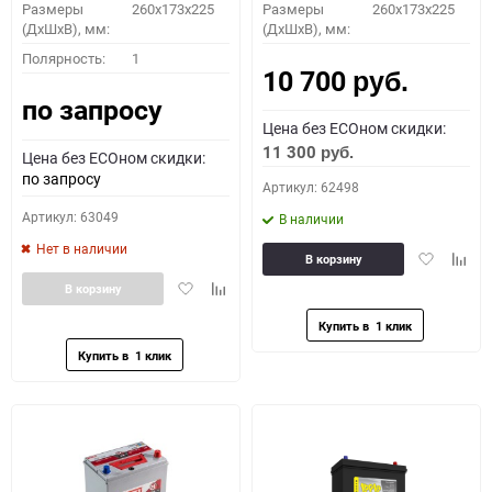
Размеры
260x173x225
Размеры
260x173x225
(ДхШхВ), мм:
(ДхШхВ), мм:
Полярность:
1
10 700
руб.
по запросу
Цена без ECOном скидки:
11 300
руб.
Цена без ECOном скидки:
по запросу
Артикул: 62498
Артикул: 63049
В наличии
Нет в наличии
Добавить
Доба
В корзину
в
к
Добавить
Добавить
В корзину
избранное
сравн
в
к
избранное
сравнению