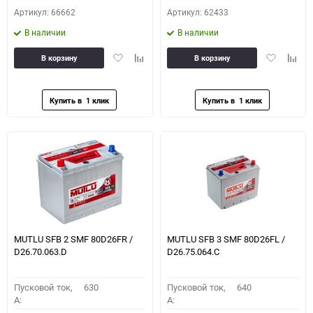
Артикул: 66662
Артикул: 62433
В наличии
В наличии
Добавить
Добавить
Добавить
Доба
В корзину
В корзину
в
к
в
к
избранное
сравнению
избранное
сравн
MUTLU SFB 2 SMF 80D26FR /
MUTLU SFB 3 SMF 80D26FL /
D26.70.063.D
D26.75.064.C
Пусковой ток,
630
Пусковой ток,
640
A:
A: