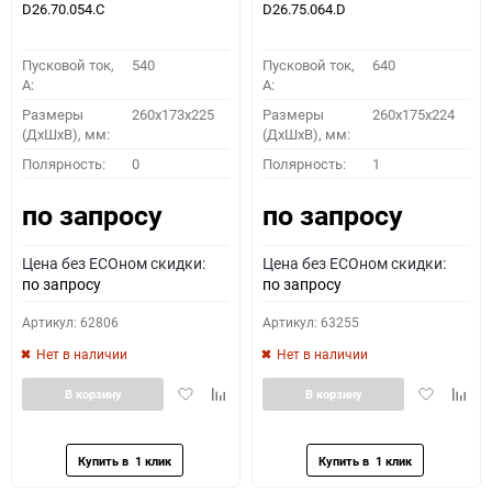
D26.70.054.C
D26.75.064.D
Пусковой ток,
540
Пусковой ток,
640
A:
A:
Размеры
260x173x225
Размеры
260x175x224
(ДхШхВ), мм:
(ДхШхВ), мм:
Полярность:
0
Полярность:
1
по запросу
по запросу
Цена без ECOном скидки:
Цена без ECOном скидки:
по запросу
по запросу
Артикул: 62806
Артикул: 63255
Нет в наличии
Нет в наличии
Добавить
Добавить
Добавить
Доба
В корзину
В корзину
в
к
в
к
избранное
сравнению
избранное
сравн