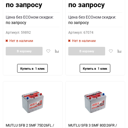
по запросу
по запросу
Цена без ECOном скидки:
Цена без ECOном скидки:
по запросу
по запросу
Артикул: 59892
Артикул: 67074
Нет в наличии
Нет в наличии
Добавить
Добавить
Добавить
Доба
В корзину
В корзину
в
к
в
к
избранное
сравнению
избранное
сравн
MUTLU SFB 2 SMF 75D26FL /
MUTLU SFB 3 SMF 80D26FR /