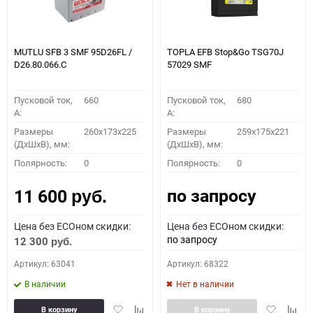
MUTLU SFB 3 SMF 95D26FL /
TOPLA EFB Stop&Go TSG70J
D26.80.066.C
57029 SMF
Пусковой ток,
660
Пусковой ток,
680
A:
A:
Размеры
260x173x225
Размеры
259x175x221
(ДхШхВ), мм:
(ДхШхВ), мм:
Полярность:
0
Полярность:
0
по запросу
11 600
руб.
Цена без ECOном скидки:
Цена без ECOном скидки:
по запросу
12 300
руб.
Артикул: 63041
Артикул: 68322
В наличии
Нет в наличии
Добавить
Добавить
Добавить
Доба
В корзину
В корзину