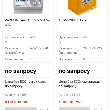
VARTA Dynamic EFB 572 501 076
АКОМ ASIA 75 Евро
N72
Пусковой ток,
760
Пусковой ток,
630
A:
A:
Размеры
260x172x220
Размеры
260x173x225
(ДхШхВ), мм:
(ДхШхВ), мм:
Полярность:
0
Полярность:
0
по запросу
по запросу
Цена без ECOном скидки:
Цена без ECOном скидки:
по запросу
по запросу
Артикул: 67808
Артикул: 66498
Нет в наличии
Нет в наличии