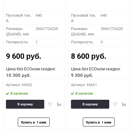
Пусковой ток,
640
Пусковой ток,
640
A:
A:
Размеры
260x172x220
Размеры
260x172x220
(ДхШхВ), мм:
(ДхШхВ), мм:
Полярность:
1
Полярность:
0
9 600
8 600
руб.
руб.
Цена без ECOном скидки:
Цена без ECOном скидки:
10 300
9 300
руб.
руб.
Артикул: 66942
Артикул: 66661
В наличии
В наличии
Добавить
Добавить
Добавить
Доба
В корзину
В корзину
в
к
в
к
избранное
сравнению
избранное
сравн