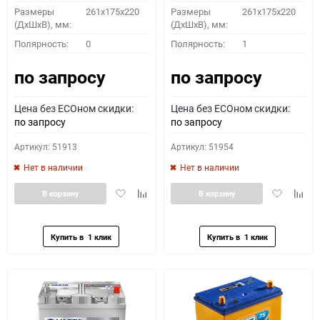
Размеры
261x175x220
Размеры
261x175x220
(ДхШхВ), мм:
(ДхШхВ), мм:
Полярность:
0
Полярность:
1
по запросу
по запросу
Цена без ECOном скидки:
Цена без ECOном скидки:
по запросу
по запросу
Артикул: 51913
Артикул: 51954
Нет в наличии
Нет в наличии
Добавить
Добавить
Добавить
Доба
В корзину
В корзину
в
к
в
к
избранное
сравнению
избранное
сравн