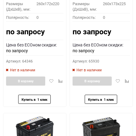
Размеры
260x172x220
Размеры
260x173x225
(ДхШхВ), мм:
(ДхШхВ), мм:
Полярность:
0
Полярность:
0
по запросу
по запросу
Цена без ECOном скидки:
Цена без ECOном скидки:
по запросу
по запросу
Артикул: 64346
Артикул: 65930
Нет в наличии
Нет в наличии
Добавить
Добавить
Добавить
Доба
В корзину
В корзину
в
к
в
к
избранное
сравнению
избранное
сравн