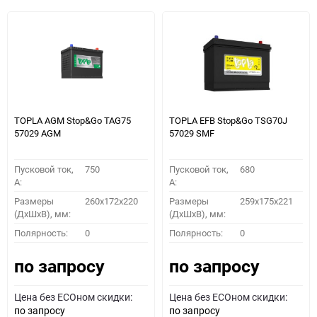
TOPLA AGM Stop&Go TAG75
TOPLA EFB Stop&Go TSG70J
57029 AGM
57029 SMF
Пусковой ток,
750
Пусковой ток,
680
A:
A:
Размеры
260x172x220
Размеры
259x175x221
(ДхШхВ), мм:
(ДхШхВ), мм:
Полярность:
0
Полярность:
0
по запросу
по запросу
Цена без ECOном скидки:
Цена без ECOном скидки:
по запросу
по запросу