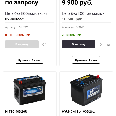
по запросу
9 900
Как определить полярность?
руб.
Цена без ECOном скидки:
Цена без ECOном скидки:
0 - обратная
1 - прямая
3 - обратная
4 - прямая
по запросу
10 600
руб.
Артикул: 63022
Артикул: 66941
Нет в наличии
В наличии
Добавить
Добавить
Добавить
Доба
В корзину
В корзину
в
к
в
к
избранное
сравнению
избранное
сравн
HITEC 90D26R
HYUNDAI Bolt 90D26L