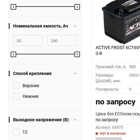
60
90
Номинальная емкость, Ач
150
ACTIVE FROST 6СТ-60
3-R
Пусковой ток, A:
500
Способ крепления
Размеры
242x1
(ДхШхВ), мм:
Верхнее
Полярность:
0
Нижнее
по запросу
Цена без ECOном ски
Выходное напряжение (В)
по запросу
Артикул: 65975
12
Нет в наличии