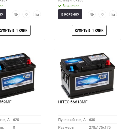
67287
Артикул: 67288
ии
В наличии
Быстрый
Добавить
Добавить
Быстрый
Добавить
Добавить
НУ
В КОРЗИНУ
просмотр
в
к
просмотр
в
к
избранное
сравнению
избранное
сравнени
6559MF
HITEC 56618MF
ок, A:
620
Пусковой ток, A:
630
ть:
0
Размеры
278x175x175