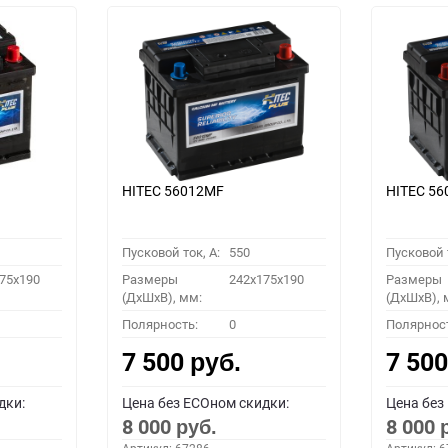
HITEC 56012MF
HITEC 5
Пусковой ток, A:
550
Пусковой т
75x190
Размеры
242x175x190
Размеры
(ДхШхВ), мм:
(ДхШхВ), 
Полярность:
0
Полярнос
7 500
7 50
руб.
дки:
Цена без ECOном скидки:
Цена без
8 000
8 000
руб.