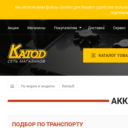
Мы используем файлы cookies для Вашего удобства пользо
подтверж
Акции
Магазины
Покупателям
Доставка
Сервис
КАТАЛОГ ТОВ
По марке и модели
Renault
АКК
ПО ТРАНСПОРТУ