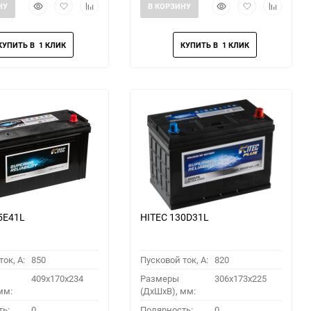
Быстрый
Добавить
Добавить
Быстрый
Добавить
Добавить
НУ
В КОРЗИНУ
просмотр
в
к
просмотр
в
к
избранное
сравнению
избранное
сравнени
5E41L
HITEC 130D31L
ок, A:
850
Пусковой ток, A:
820
409x170x234
Размеры
306x173x225
мм:
(ДхШхВ), мм:
ть:
0
Полярность:
0