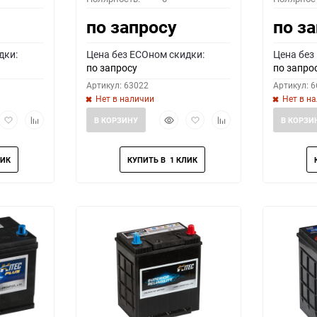
по запросу
по з
дки:
Цена без ECOном скидки:
Цена без
по запросу
по запро
Артикул: 63022
Артикул: 
Нет в наличии
Нет в н
рый
Добавить
Добавить
Быстрый
Добавить
Добавить
В КОРЗИНУ
В КОРЗИ
мотр
в
к
просмотр
в
к
избранное
сравнению
избранное
сравнению