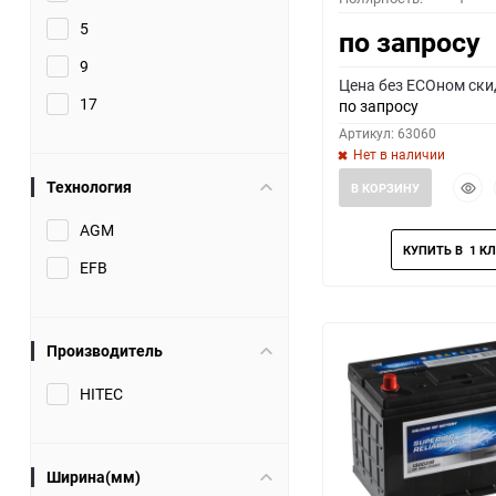
5
по запросу
9
Цена без ECOном ски
17
по запросу
Артикул: 63060
Нет в наличии
Быст
Технология
В КОРЗИНУ
прос
AGM
EFB
Производитель
HITEC
Ширина(мм)