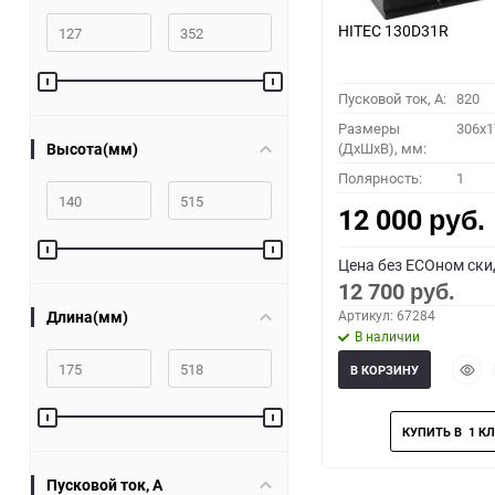
HITEC 130D31R
Пусковой ток, A:
820
Размеры
306x1
Высота(мм)
(ДхШхВ), мм:
Полярность:
1
12 000
руб.
Цена без ECOном ски
12 700
руб.
Длина(мм)
Артикул: 67284
В наличии
Быст
В КОРЗИНУ
прос
Пусковой ток, A