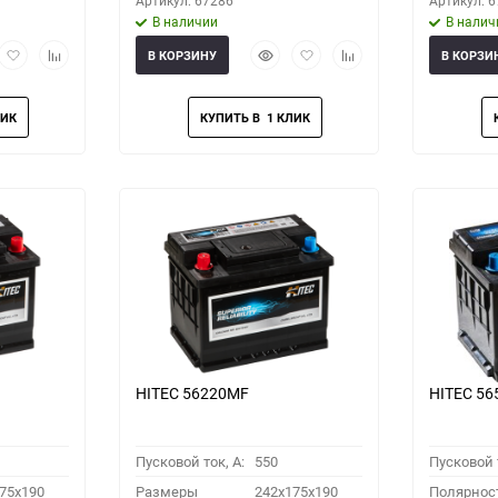
Артикул: 67286
Артикул: 
В наличии
В налич
рый
Добавить
Добавить
Быстрый
Добавить
Добавить
В КОРЗИНУ
В КОРЗИ
мотр
в
к
просмотр
в
к
избранное
сравнению
избранное
сравнению
HITEC 56220MF
HITEC 5
Пусковой ток, A:
550
Пусковой т
75x190
Размеры
242x175x190
Полярнос