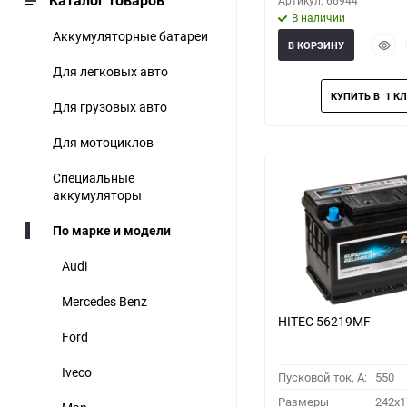
Каталог товаров
Артикул: 66944
В наличии
Аккумуляторные батареи
Быст
В КОРЗИНУ
прос
Для легковых авто
Для грузовых авто
Для мотоциклов
Специальные
аккумуляторы
По марке и модели
Audi
Mercedes Benz
HITEC 56219MF
Ford
Iveco
Пусковой ток, A:
550
Размеры
242x1