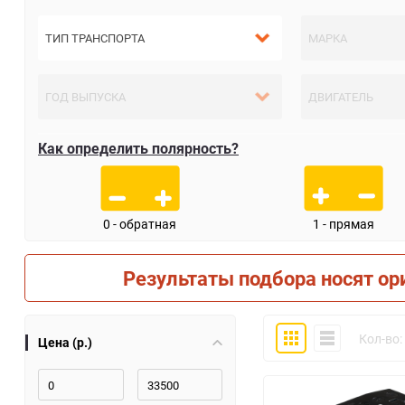
Как определить полярность?
0 - обратная
1 - прямая
Результаты подбора носят ор
Плитка
Компактно
Кол-во:
Цена (р.)
30