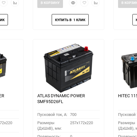
рый
Добавить
Добавить
Быстрый
Добавить
Добавить
В КОРЗИНУ
В КОРЗИ
мотр
в
к
просмотр
в
к
избранное
сравнению
избранное
сравнению
ER
ATLAS DYNAMIC POWER
HITEC 11
SMF95D26FL
Пусковой ток, A:
700
Пусковой т
72x220
Размеры
257x172x220
Размеры
(ДхШхВ), мм:
(ДхШхВ), 
Полярность:
0
Полярнос