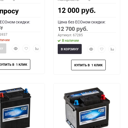
12 000
апросу
руб.
 ECOном скидки:
Цена без ECOном скидки:
су
12 700
руб.
66937
Артикул: 67285
аличии
В наличии
Быстрый
Добавить
Добавить
Быстрый
Добавить
Добавить
НУ
В КОРЗИНУ
просмотр
в
к
просмотр
в
к
избранное
сравнению
избранное
сравнени