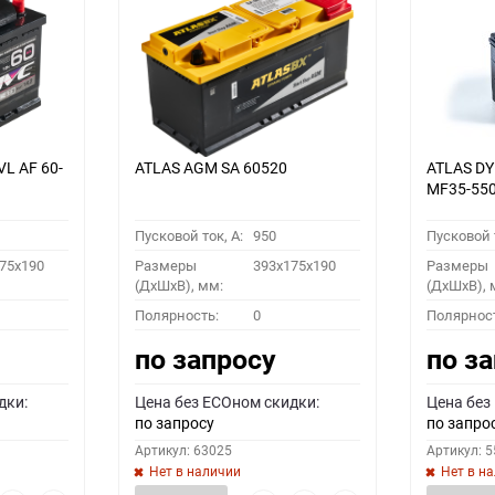
VL АF 60-
ATLAS AGM SA 60520
ATLAS D
MF35-55
Пусковой ток, A:
950
Пусковой т
75x190
Размеры
393x175x190
Размеры
(ДхШхВ), мм:
(ДхШхВ), 
Полярность:
0
Полярнос
по запросу
по з
дки:
Цена без ECOном скидки:
Цена без
по запросу
по запро
Артикул: 63025
Артикул: 
Нет в наличии
Нет в н