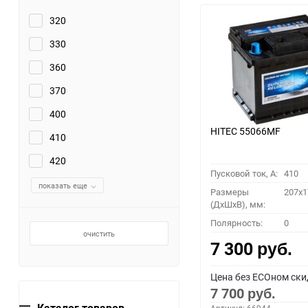
320
330
360
370
400
HITEC 55066MF
410
420
Пусковой ток, A:
410
показать еще
Размеры
207x1
(ДхШхВ), мм:
Полярность:
0
очистить
7 300
руб.
Цена без ECOном ски
7 700
руб.