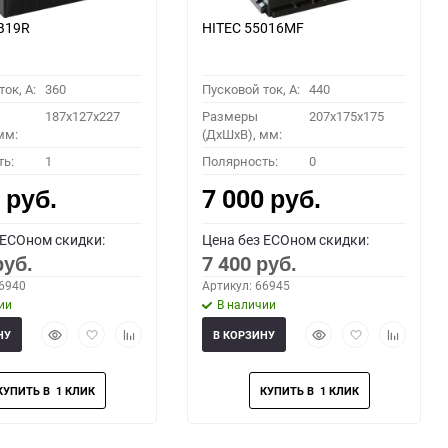
B19R
HITEC 55016MF
ок, A:
360
Пусковой ток, A:
440
187x127x227
Размеры
207x175x175
мм:
(ДхШхВ), мм:
ть:
1
Полярность:
0
0
7 000
руб.
руб.
 ECOном скидки:
Цена без ECOном скидки:
7 400
руб.
руб.
66940
Артикул: 66945
ии
В наличии
Быстрый
Добавить
Добавить
Быстрый
Добавить
Добавить
НУ
В КОРЗИНУ
просмотр
в
к
просмотр
в
к
избранное
сравнению
избранное
сравнени