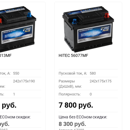
6013MF
HITEC 56077MF
ок, A:
550
Пусковой ток, A:
580
242x175x190
Размеры
242x175x175
мм:
(ДхШхВ), мм:
ть:
1
Полярность:
0
0
7 800
руб.
руб.
 ECOном скидки:
Цена без ECOном скидки:
8 300
руб.
руб.