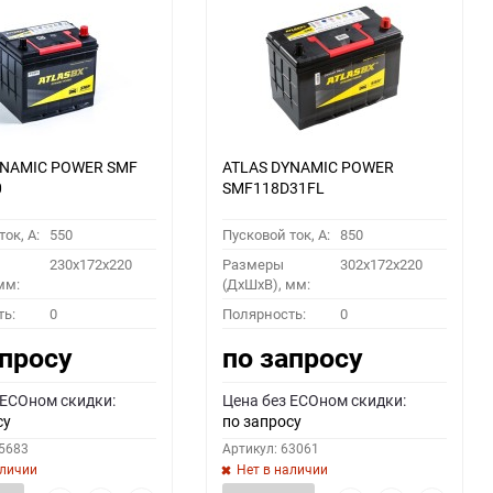
YNAMIC POWER SMF
ATLAS DYNAMIC POWER
0
SMF118D31FL
ок, A:
550
Пусковой ток, A:
850
230x172x220
Размеры
302x172x220
мм:
(ДхШхВ), мм:
ть:
0
Полярность:
0
апросу
по запросу
 ECOном скидки:
Цена без ECOном скидки:
су
по запросу
55683
Артикул: 63061
аличии
Нет в наличии