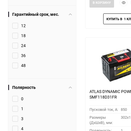
Быст
В КОРЗИНУ
прос
Гарантийный срок, мес.
12
18
24
36
48
Полярность
ATLAS DYNAMIC POW
SMF118D31FR
0
1
Пусковой ток, A:
850
Размеры
302x1
3
(ДхШхВ), мм:
4
Полярность:
1