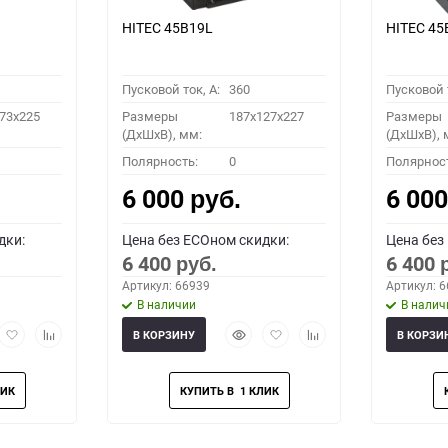
HITEC 45B19L
HITEC 45
Пусковой ток, A:
360
Пусковой т
73x225
Размеры
187x127x227
Размеры
(ДхШхВ), мм:
(ДхШхВ), 
Полярность:
0
Полярнос
6 000
6 00
руб.
дки:
Цена без ECOном скидки:
Цена без
6 400
6 400
руб.
Артикул: 66939
Артикул: 
В наличии
В налич
рый
Добавить
Добавить
Быстрый
Добавить
Добавить
В КОРЗИНУ
В КОРЗИ
мотр
в
к
просмотр
в
к
избранное
сравнению
избранное
сравнению