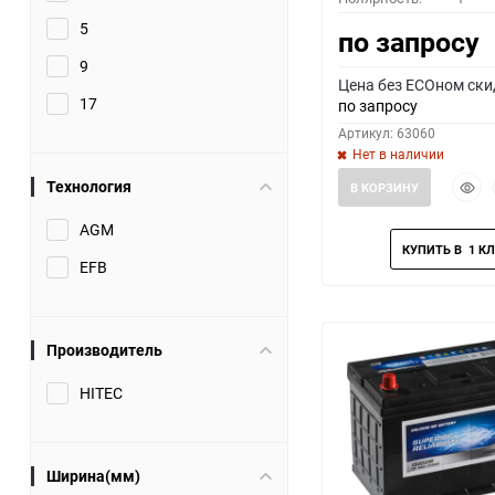
5
по запросу
9
Цена без ECOном ски
17
по запросу
Артикул: 63060
Нет в наличии
Быст
Технология
В КОРЗИНУ
прос
AGM
EFB
Производитель
HITEC
Ширина(мм)