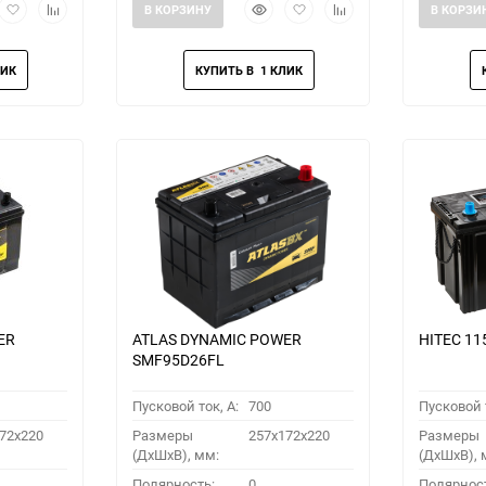
рый
Добавить
Добавить
Быстрый
Добавить
Добавить
В КОРЗИНУ
В КОРЗИ
мотр
в
к
просмотр
в
к
избранное
сравнению
избранное
сравнению
ER
ATLAS DYNAMIC POWER
HITEC 11
SMF95D26FL
Пусковой ток, A:
700
Пусковой т
72x220
Размеры
257x172x220
Размеры
(ДхШхВ), мм:
(ДхШхВ), 
Полярность:
0
Полярнос