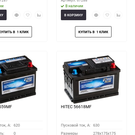
67287
Артикул: 67288
ии
В наличии
Быстрый
Добавить
Добавить
Быстрый
Добавить
Добавить
НУ
В КОРЗИНУ
просмотр
в
к
просмотр
в
к
избранное
сравнению
избранное
сравнени
6559MF
HITEC 56618MF
ок, A:
620
Пусковой ток, A:
630
ть:
0
Размеры
278x175x175