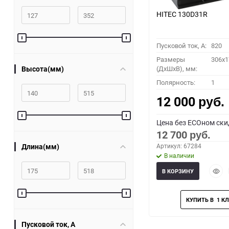
HITEC 130D31R
Пусковой ток, A:
820
Размеры
306x1
Высота(мм)
(ДхШхВ), мм:
Полярность:
1
12 000
руб.
Цена без ECOном ски
12 700
руб.
Длина(мм)
Артикул: 67284
В наличии
Быст
В КОРЗИНУ
прос
Пусковой ток, A