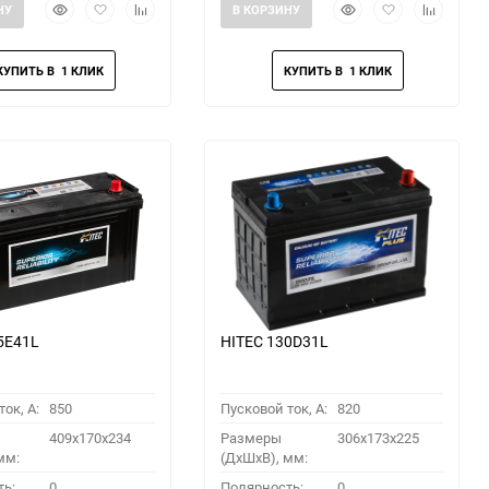
Быстрый
Добавить
Добавить
Быстрый
Добавить
Добавить
НУ
В КОРЗИНУ
просмотр
в
к
просмотр
в
к
избранное
сравнению
избранное
сравнени
5E41L
HITEC 130D31L
ок, A:
850
Пусковой ток, A:
820
409x170x234
Размеры
306x173x225
мм:
(ДхШхВ), мм:
ть:
0
Полярность:
0