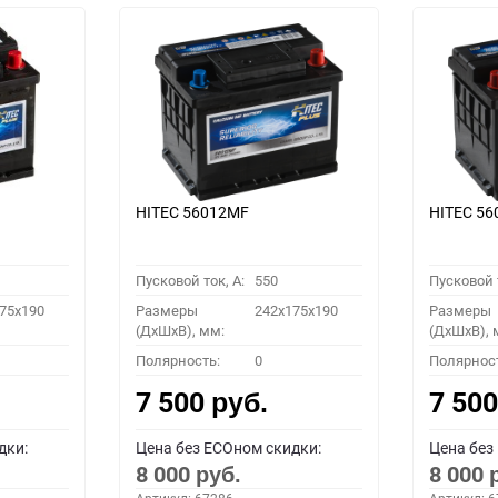
HITEC 56012MF
HITEC 5
Пусковой ток, A:
550
Пусковой т
75x190
Размеры
242x175x190
Размеры
(ДхШхВ), мм:
(ДхШхВ), 
Полярность:
0
Полярнос
7 500
7 50
руб.
дки:
Цена без ECOном скидки:
Цена без
8 000
8 000
руб.