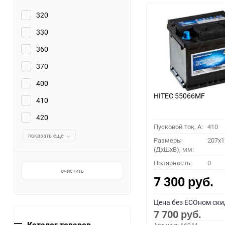
320
330
360
370
400
HITEC 55066MF
410
420
Пусковой ток, A:
410
показать еще
Размеры
207x1
(ДхШхВ), мм:
Полярность:
0
очистить
7 300
руб.
Цена без ECOном ски
7 700
руб.