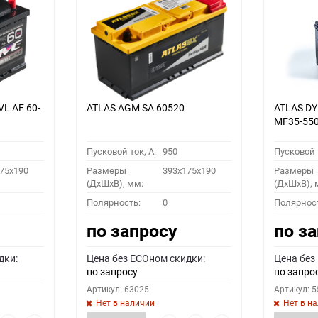
VL АF 60-
ATLAS AGM SA 60520
ATLAS D
MF35-55
Пусковой ток, A:
950
Пусковой т
75x190
Размеры
393x175x190
Размеры
(ДхШхВ), мм:
(ДхШхВ), 
Полярность:
0
Полярнос
по запросу
по з
дки:
Цена без ECOном скидки:
Цена без
по запросу
по запро
Артикул: 63025
Артикул: 
Нет в наличии
Нет в н