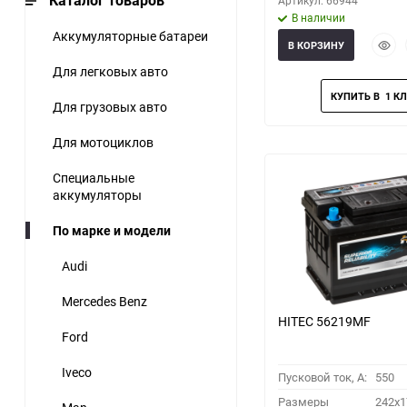
Каталог товаров
Артикул: 66944
В наличии
Аккумуляторные батареи
Быст
В КОРЗИНУ
прос
Для легковых авто
Для грузовых авто
Для мотоциклов
Специальные
аккумуляторы
По марке и модели
Audi
Mercedes Benz
HITEC 56219MF
Ford
Iveco
Пусковой ток, A:
550
Размеры
242x1