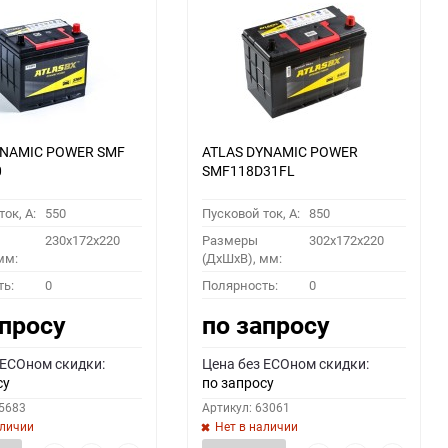
YNAMIC POWER SMF
ATLAS DYNAMIC POWER
0
SMF118D31FL
ок, A:
550
Пусковой ток, A:
850
230x172x220
Размеры
302x172x220
мм:
(ДхШхВ), мм:
ть:
0
Полярность:
0
апросу
по запросу
 ECOном скидки:
Цена без ECOном скидки:
су
по запросу
55683
Артикул: 63061
аличии
Нет в наличии