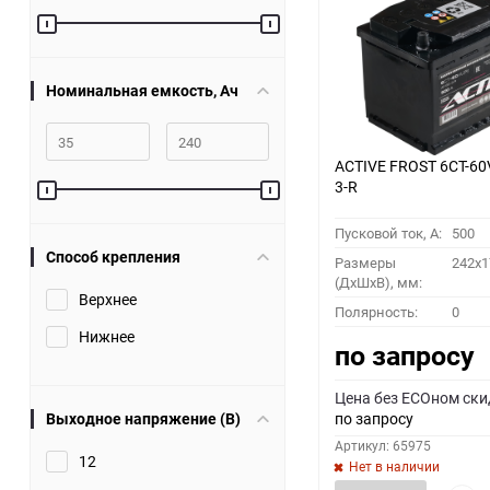
60
90
Номинальная емкость, Ач
150
ACTIVE FROST 6СТ-60
3-R
Пусковой ток, A:
500
Способ крепления
Размеры
242x1
(ДхШхВ), мм:
Верхнее
Полярность:
0
Нижнее
по запросу
Цена без ECOном ски
Выходное напряжение (В)
по запросу
Артикул: 65975
12
Нет в наличии