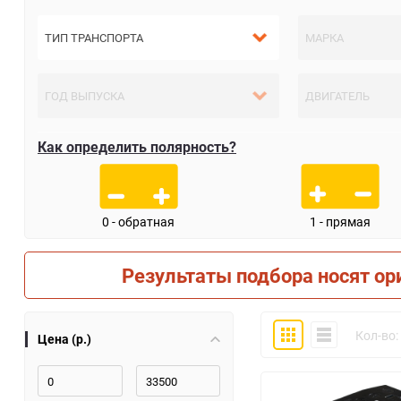
Как определить полярность?
0 - обратная
1 - прямая
Результаты подбора носят ор
Плитка
Компактно
Кол-во:
Цена (р.)
30