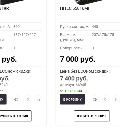
B19R
HITEC 55016MF
ок, A:
360
Пусковой ток, A:
440
187x127x227
Размеры
207x175x175
мм:
(ДхШхВ), мм:
ть:
1
Полярность:
0
0
7 000
руб.
руб.
 ECOном скидки:
Цена без ECOном скидки:
7 400
руб.
руб.
66940
Артикул: 66945
ии
В наличии
Быстрый
Добавить
Добавить
Быстрый
Добавить
Добавить
НУ
В КОРЗИНУ
просмотр
в
к
просмотр
в
к
избранное
сравнению
избранное
сравнени