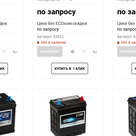
по запросу
по з
дки:
Цена без ECOном скидки:
Цена без
по запросу
по запро
Артикул: 63022
Артикул: 
Нет в наличии
Нет в н
рый
Добавить
Добавить
Быстрый
Добавить
Добавить
В КОРЗИНУ
В КОРЗИ
мотр
в
к
просмотр
в
к
избранное
сравнению
избранное
сравнению