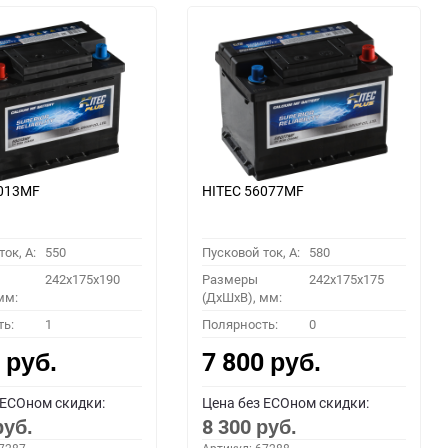
6013MF
HITEC 56077MF
ок, A:
550
Пусковой ток, A:
580
242x175x190
Размеры
242x175x175
мм:
(ДхШхВ), мм:
ть:
1
Полярность:
0
0
7 800
руб.
руб.
 ECOном скидки:
Цена без ECOном скидки:
8 300
руб.
руб.