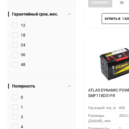
Быст
В КОРЗИНУ
прос
Гарантийный срок, мес.
12
18
24
36
48
Полярность
ATLAS DYNAMIC POW
SMF118D31FR
0
1
Пусковой ток, A:
850
Размеры
302x1
3
(ДхШхВ), мм:
4
Полярность:
1