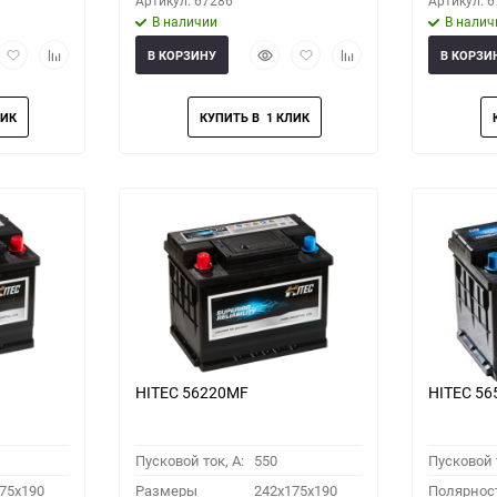
Артикул: 67286
Артикул: 
В наличии
В налич
рый
Добавить
Добавить
Быстрый
Добавить
Добавить
В КОРЗИНУ
В КОРЗИ
мотр
в
к
просмотр
в
к
избранное
сравнению
избранное
сравнению
HITEC 56220MF
HITEC 5
Пусковой ток, A:
550
Пусковой т
75x190
Размеры
242x175x190
Полярнос