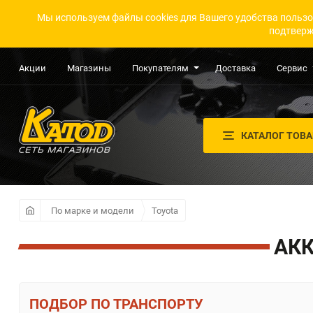
Мы используем файлы cookies для Вашего удобства пользо
подтверж
Акции
Магазины
Покупателям
Доставка
Сервис
КАТАЛОГ ТОВ
По марке и модели
Toyota
АКК
ПО ТРАНСПОРТУ