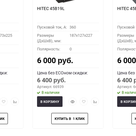
HITEC 45B19L
HITEC 45
Пусковой ток, A:
360
Пусковой т
73x225
Размеры
187x127x227
Размеры
(ДхШхВ), мм:
(ДхШхВ), 
Полярность:
0
Полярнос
6 000
6 00
руб.
дки:
Цена без ECOном скидки:
Цена без
6 400
6 400
руб.
Артикул: 66939
Артикул: 
В наличии
В налич
рый
Добавить
Добавить
Быстрый
Добавить
Добавить
В КОРЗИНУ
В КОРЗИ
мотр
в
к
просмотр
в
к
избранное
сравнению
избранное
сравнению