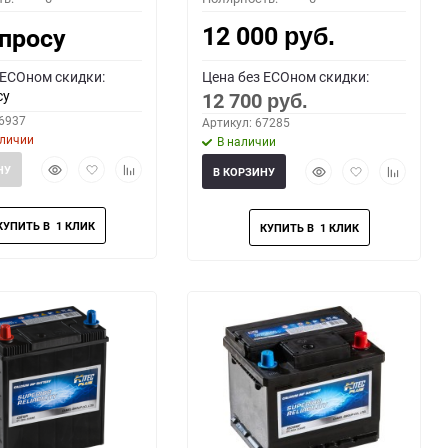
12 000
апросу
руб.
 ECOном скидки:
Цена без ECOном скидки:
су
12 700
руб.
66937
Артикул: 67285
аличии
В наличии
Быстрый
Добавить
Добавить
Быстрый
Добавить
Добавить
НУ
В КОРЗИНУ
просмотр
в
к
просмотр
в
к
избранное
сравнению
избранное
сравнени