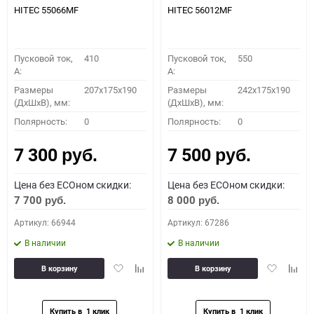
HITEC 55066MF
HITEC 56012MF
Пусковой ток,
410
Пусковой ток,
550
A:
A:
Размеры
207x175x190
Размеры
242x175x190
(ДхШхВ), мм:
(ДхШхВ), мм:
Полярность:
0
Полярность:
0
7 300
7 500
руб.
руб.
Цена без ECOном скидки:
Цена без ECOном скидки:
7 700
8 000
руб.
руб.
Артикул: 66944
Артикул: 67286
В наличии
В наличии
Добавить
Добавить
Добавить
Доба
В корзину
В корзину
в
к
в
к
избранное
сравнению
избранное
сравн