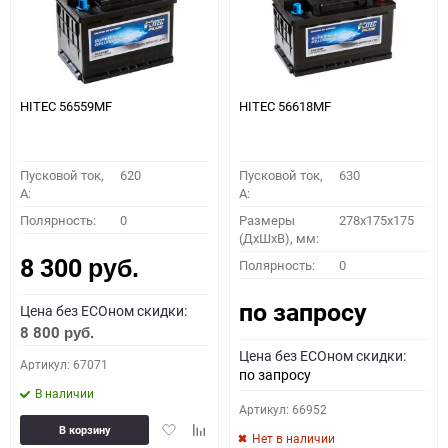
HITEC 56559MF
HITEC 56618MF
Пусковой ток,
620
Пусковой ток,
630
A:
A:
Полярность:
0
Размеры
278x175x175
(ДхШхВ), мм:
8 300
Полярность:
0
руб.
по запросу
Цена без ECOном скидки:
8 800
руб.
Цена без ECOном скидки:
Артикул: 67071
по запросу
В наличии
Артикул: 66952
Добавить
Добавить
В корзину
Нет в наличии
в
к