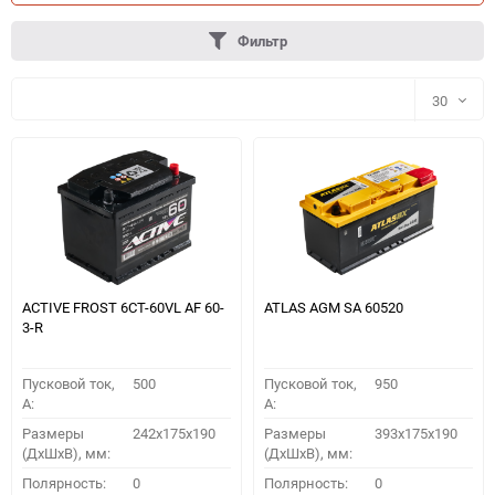
Фильтр
30
30
60
90
150
ACTIVE FROST 6СТ-60VL АF 60-
ATLAS AGM SA 60520
3-R
Пусковой ток,
500
Пусковой ток,
950
A:
A:
Размеры
242x175x190
Размеры
393x175x190
(ДхШхВ), мм:
(ДхШхВ), мм:
ПОДОБРАТЬ
Полярность:
0
Полярность:
0