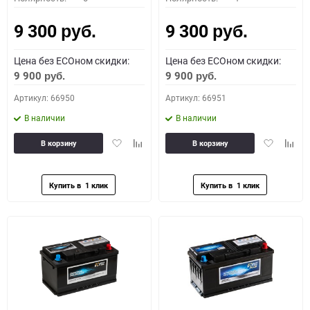
9 300
9 300
руб.
руб.
Цена без ECOном скидки:
Цена без ECOном скидки:
9 900
9 900
руб.
руб.
Артикул: 66950
Артикул: 66951
В наличии
В наличии
Добавить
Добавить
Добавить
Доба
В корзину
В корзину
в
к
в
к
избранное
сравнению
избранное
сравн