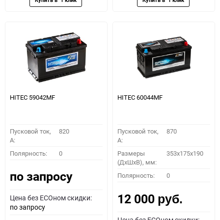
HITEC 59042MF
HITEC 60044MF
Пусковой ток,
820
Пусковой ток,
870
A:
A:
Полярность:
0
Размеры
353x175x190
(ДхШхВ), мм:
по запросу
Полярность:
0
12 000
Цена без ECOном скидки:
руб.
по запросу
Цена без ECOном скидки: