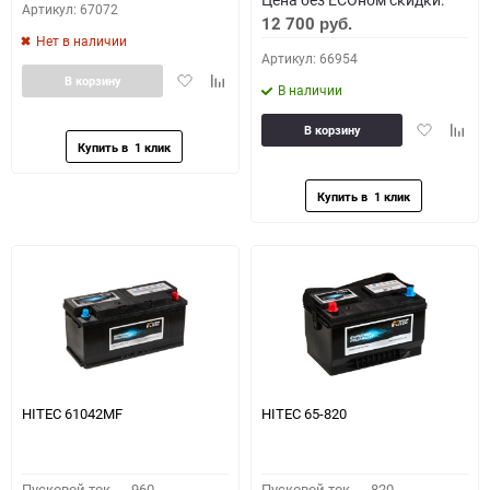
Артикул: 67072
12 700
руб.
Нет в наличии
Артикул: 66954
Добавить
Добавить
В корзину
В наличии
в
к
избранное
сравнению
Добавить
Доба
В корзину
в
к
избранное
сравн
HITEC 61042MF
HITEC 65-820
Пусковой ток,
960
Пусковой ток,
820