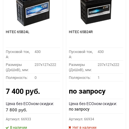
HITEC 65B24L
HITEC 65B24R
Пусковой ток,
430
Пусковой ток,
430
A:
A:
Размеры
237x127x222
Размеры
237x127x222
(ДхШхВ), мм:
(ДхШхВ), мм:
Полярность:
0
Полярность:
1
по запросу
7 400
руб.
Цена без ECOном скидки:
Цена без ECOном скидки:
по запросу
7 800
руб.
Артикул: 66933
Артикул: 66934
В наличии
Нет в наличии