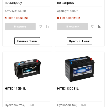
по запросу
по запросу
Артикул: 63060
Артикул: 63022
Нет в наличии
Нет в наличии
Добавить
Добавить
Добавить
Доба
В корзину
В корзину
в
к
в
к
избранное
сравнению
избранное
сравн
HITEC 115E41L
HITEC 130D31L
Пусковой ток,
850
Пусковой ток,
820