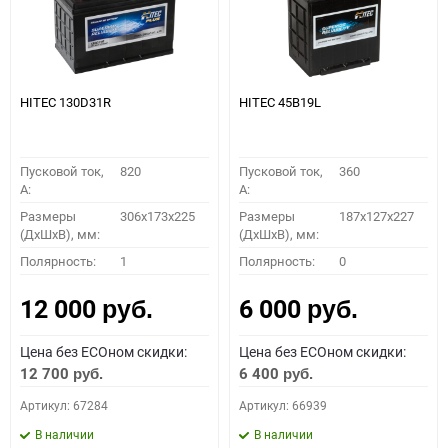
HITEC 130D31R
HITEC 45B19L
Пусковой ток,
820
Пусковой ток,
360
A:
A:
Размеры
306x173x225
Размеры
187x127x227
(ДхШхВ), мм:
(ДхШхВ), мм:
Полярность:
1
Полярность:
0
12 000
6 000
руб.
руб.
Цена без ECOном скидки:
Цена без ECOном скидки:
12 700
6 400
руб.
руб.
Артикул: 67284
Артикул: 66939
В наличии
В наличии