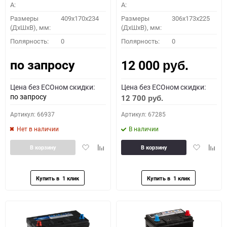
A:
A:
Размеры
409x170x234
Размеры
306x173x225
(ДхШхВ), мм:
(ДхШхВ), мм:
Полярность:
0
Полярность:
0
по запросу
12 000
руб.
Цена без ECOном скидки:
Цена без ECOном скидки:
по запросу
12 700
руб.
Артикул: 66937
Артикул: 67285
Нет в наличии
В наличии
Добавить
Добавить
Добавить
Доба
В корзину
В корзину
в
к
в
к
избранное
сравнению
избранное
сравн