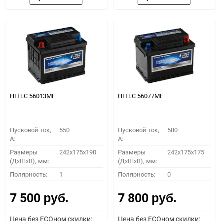
HITEC 56013MF
HITEC 56077MF
Пусковой ток,
550
Пусковой ток,
580
A:
A:
Размеры
242x175x190
Размеры
242x175x175
(ДхШхВ), мм:
(ДхШхВ), мм:
Полярность:
1
Полярность:
0
7 500
7 800
руб.
руб.
Цена без ECOном скидки:
Цена без ECOном скидки: