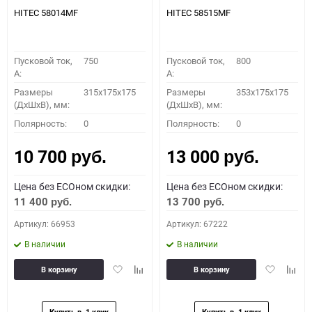
HITEC 58014MF
HITEC 58515MF
Пусковой ток,
750
Пусковой ток,
800
A:
A:
Размеры
315x175x175
Размеры
353x175x175
(ДхШхВ), мм:
(ДхШхВ), мм:
Полярность:
0
Полярность:
0
10 700
13 000
руб.
руб.
Цена без ECOном скидки:
Цена без ECOном скидки:
11 400
13 700
руб.
руб.
Артикул: 66953
Артикул: 67222
В наличии
В наличии
Добавить
Добавить
Добавить
Доба
В корзину
В корзину
в
к
в
к
избранное
сравнению
избранное
сравн