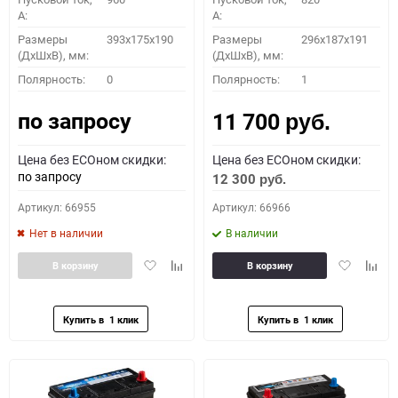
A:
A:
Размеры
393x175x190
Размеры
296х187х191
(ДхШхВ), мм:
(ДхШхВ), мм:
Полярность:
0
Полярность:
1
по запросу
11 700
руб.
Цена без ECOном скидки:
Цена без ECOном скидки:
по запросу
12 300
руб.
Артикул: 66955
Артикул: 66966
Нет в наличии
В наличии
Добавить
Добавить
Добавить
Доба
В корзину
В корзину
в
к
в
к
избранное
сравнению
избранное
сравн