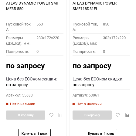
ATLAS DYNAMIC POWER SMF
ATLAS DYNAMIC POWER
MF35-550
SMF118D31FL
Пусковой ток,
550
Пусковой ток,
850
A:
A:
Размеры
230x172x220
Размеры
302x172x220
(ДхШхВ), мм:
(ДхШхВ), мм:
Полярность:
0
Полярность:
0
по запросу
по запросу
Цена без ECOном скидки:
Цена без ECOном скидки:
по запросу
по запросу
Артикул: 55683
Артикул: 63061
Нет в наличии
Нет в наличии
Добавить
Добавить
Добавить
Доба
В корзину
В корзину
в
к
в
к
избранное
сравнению
избранное
сравн