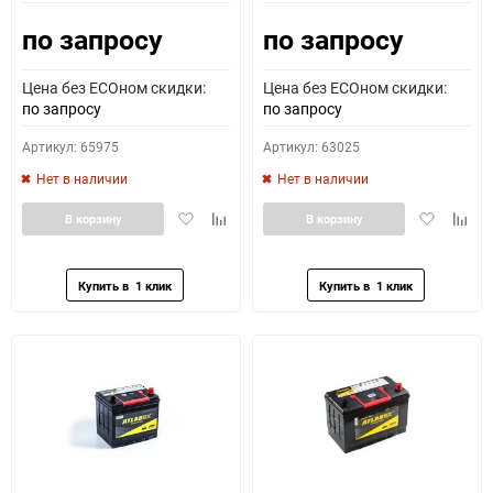
по запросу
по запросу
Как определить полярность?
Цена без ECOном скидки:
Цена без ECOном скидки:
0 - обратная
1 - прямая
3 - обратная
4 - прямая
по запросу
по запросу
Артикул: 65975
Артикул: 63025
Нет в наличии
Нет в наличии
Добавить
Добавить
Добавить
Доба
В корзину
В корзину
в
к
в
к
избранное
сравнению
избранное
сравн