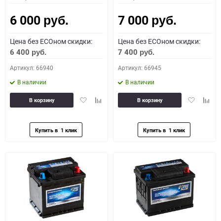
6 000
7 000
руб.
руб.
Цена без ECOном скидки:
Цена без ECOном скидки:
6 400
7 400
руб.
руб.
Артикул: 66940
Артикул: 66945
В наличии
В наличии
Добавить
Добавить
Добавить
Доба
В корзину
В корзину
в
к
в
к
избранное
сравнению
избранное
сравн