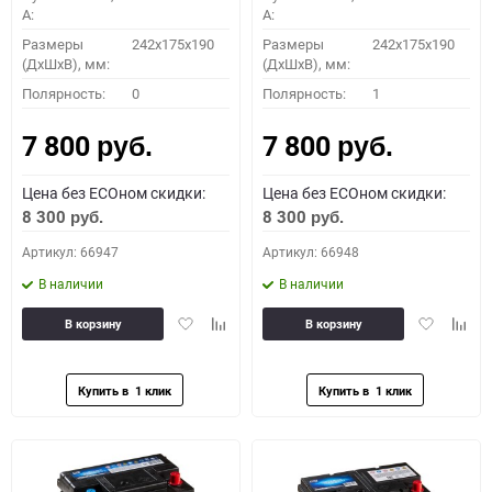
A:
A:
Размеры
242x175x190
Размеры
242x175x190
(ДхШхВ), мм:
(ДхШхВ), мм:
Полярность:
0
Полярность:
1
7 800
7 800
руб.
руб.
Цена без ECOном скидки:
Цена без ECOном скидки:
8 300
8 300
руб.
руб.
Артикул: 66947
Артикул: 66948
В наличии
В наличии
Добавить
Добавить
Добавить
Доба
В корзину
В корзину
в
к
в
к
избранное
сравнению
избранное
сравн