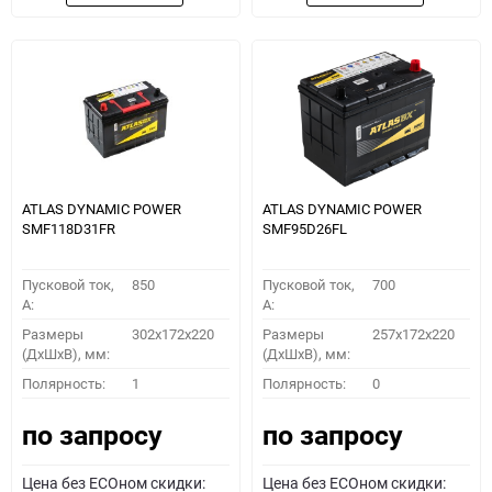
ATLAS DYNAMIC POWER
ATLAS DYNAMIC POWER
SMF118D31FR
SMF95D26FL
Пусковой ток,
850
Пусковой ток,
700
A:
A:
Размеры
302x172x220
Размеры
257x172x220
(ДхШхВ), мм:
(ДхШхВ), мм:
Полярность:
1
Полярность:
0
по запросу
по запросу
Цена без ECOном скидки:
Цена без ECOном скидки: