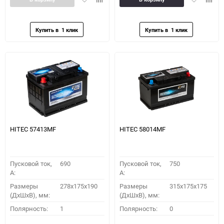
в
к
в
к
избранное
сравнению
избранное
сравн
HITEC 57413MF
HITEC 58014MF
Пусковой ток,
690
Пусковой ток,
750
A:
A:
Размеры
278x175x190
Размеры
315x175x175
(ДхШхВ), мм:
(ДхШхВ), мм:
Полярность:
1
Полярность:
0