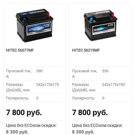
HITEC 56077MF
HITEC 56219MF
Пусковой ток,
580
Пусковой ток,
550
A:
A:
Размеры
242x175x175
Размеры
242x175x190
(ДхШхВ), мм:
(ДхШхВ), мм:
Полярность:
0
Полярность:
0
7 800
7 800
руб.
руб.
Цена без ECOном скидки:
Цена без ECOном скидки:
8 300
8 300
руб.
руб.