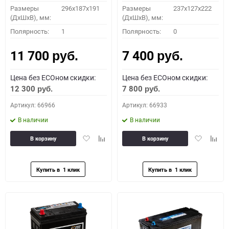
Размеры
296х187х191
Размеры
237x127x222
(ДхШхВ), мм:
(ДхШхВ), мм:
Полярность:
1
Полярность:
0
11 700
7 400
руб.
руб.
Цена без ECOном скидки:
Цена без ECOном скидки:
12 300
7 800
руб.
руб.
Артикул: 66966
Артикул: 66933
В наличии
В наличии
Добавить
Добавить
Добавить
Доба
В корзину
В корзину
в
к
в
к
избранное
сравнению
избранное
сравн