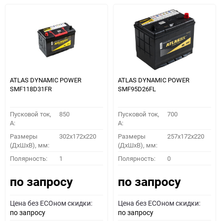
ATLAS DYNAMIC POWER
ATLAS DYNAMIC POWER
SMF118D31FR
SMF95D26FL
Пусковой ток,
850
Пусковой ток,
700
A:
A:
Размеры
302x172x220
Размеры
257x172x220
(ДхШхВ), мм:
(ДхШхВ), мм:
Полярность:
1
Полярность:
0
по запросу
по запросу
Цена без ECOном скидки:
Цена без ECOном скидки:
по запросу
по запросу