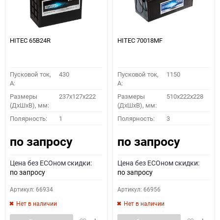
HITEC 65B24R
HITEC 70018MF
Пусковой ток,
430
Пусковой ток,
1150
A:
A:
Размеры
237x127x222
Размеры
510x222x228
(ДхШхВ), мм:
(ДхШхВ), мм:
Полярность:
1
Полярность:
3
по запросу
по запросу
Цена без ECOном скидки:
Цена без ECOном скидки:
по запросу
по запросу
Артикул: 66934
Артикул: 66956
Нет в наличии
Нет в наличии