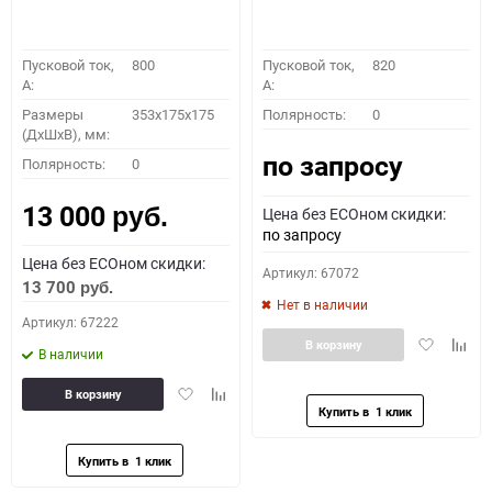
Пусковой ток,
800
Пусковой ток,
820
A:
A:
Размеры
353x175x175
Полярность:
0
(ДхШхВ), мм:
по запросу
Полярность:
0
13 000
Цена без ECOном скидки:
руб.
по запросу
Цена без ECOном скидки:
Артикул: 67072
13 700
руб.
Нет в наличии
Артикул: 67222
Добавить
Доба
В корзину
В наличии
в
к
избранное
сравн
Добавить
Добавить
В корзину
в
к
избранное
сравнению