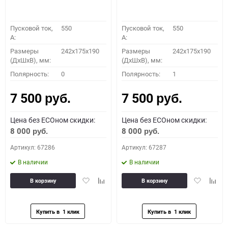
Пусковой ток,
550
Пусковой ток,
550
A:
A:
Размеры
242x175x190
Размеры
242x175x190
(ДхШхВ), мм:
(ДхШхВ), мм:
Полярность:
0
Полярность:
1
7 500
7 500
руб.
руб.
Цена без ECOном скидки:
Цена без ECOном скидки:
8 000
8 000
руб.
руб.
Артикул: 67286
Артикул: 67287
В наличии
В наличии
Добавить
Добавить
Добавить
Доба
В корзину
В корзину
в
к
в
к
избранное
сравнению
избранное
сравн