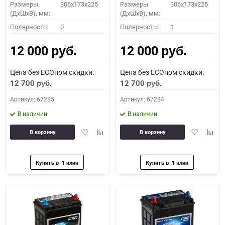
Размеры
306x173x225
Размеры
306x173x225
(ДхШхВ), мм:
(ДхШхВ), мм:
Полярность:
0
Полярность:
1
12 000
12 000
руб.
руб.
Цена без ECOном скидки:
Цена без ECOном скидки:
12 700
12 700
руб.
руб.
Артикул: 67285
Артикул: 67284
В наличии
В наличии
Добавить
Добавить
Добавить
Доба
В корзину
В корзину
в
к
в
к
избранное
сравнению
избранное
сравн