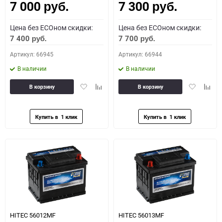
7 000
7 300
руб.
руб.
Цена без ECOном скидки:
Цена без ECOном скидки:
7 400
7 700
руб.
руб.
Артикул: 66945
Артикул: 66944
В наличии
В наличии
Добавить
Добавить
Добавить
Доба
В корзину
В корзину
в
к
в
к
избранное
сравнению
избранное
сравн
HITEC 56012MF
HITEC 56013MF