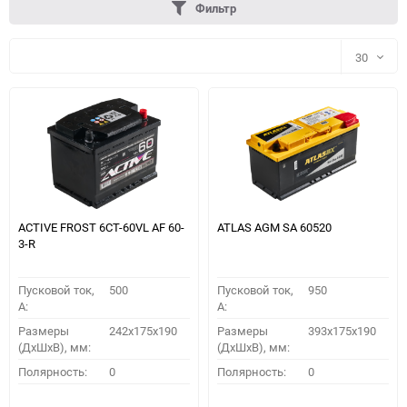
Фильтр
30
30
60
90
150
ACTIVE FROST 6СТ-60VL АF 60-
ATLAS AGM SA 60520
3-R
Пусковой ток,
500
Пусковой ток,
950
A:
A:
Размеры
242x175x190
Размеры
393x175x190
(ДхШхВ), мм:
(ДхШхВ), мм:
ПОДОБРАТЬ
Полярность:
0
Полярность:
0