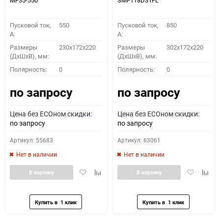
MF35-550
SMF118D31FL
Пусковой ток,
550
Пусковой ток,
850
A:
A:
Размеры
230x172x220
Размеры
302x172x220
(ДхШхВ), мм:
(ДхШхВ), мм:
Полярность:
0
Полярность:
0
по запросу
по запросу
Цена без ECOном скидки:
Цена без ECOном скидки:
по запросу
по запросу
Артикул: 55683
Артикул: 63061
Нет в наличии
Нет в наличии
Добавить
Добавить
Добавить
Доба
В корзину
В корзину
в
к
в
к
избранное
сравнению
избранное
сравн