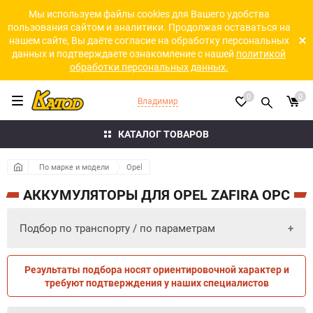
Мы используем файлы cookies для Вашего удобства
пользования сайтом и аналитики. Продолжая оставаться на
нашем сайте, Вы даёте согласие на обработку персональных
данных и подтверждаете ознакомление с нашей
политикой
обработки персональных данных.
0
0
Владимир
КАТАЛОГ ТОВАРОВ
По марке и модели
Opel
АККУМУЛЯТОРЫ ДЛЯ OPEL ZAFIRA OPC
Подбор по транспорту / по параметрам
Результаты подбора носят ориентировочной характер и
ПО ПАРАМЕТРАМ
ПО ТРАНСПОРТУ
требуют подтверждения у наших специалистов