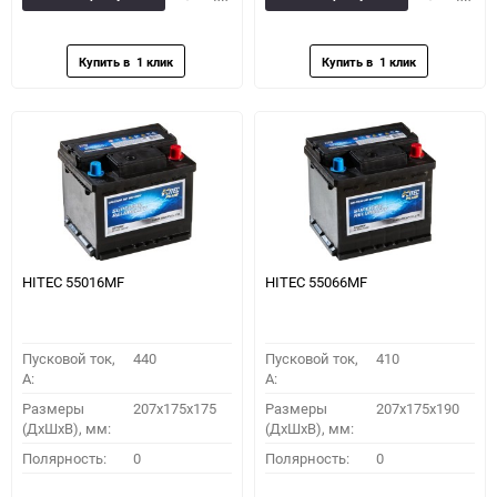
в
к
в
к
избранное
сравнению
избранное
сравн
HITEC 55016MF
HITEC 55066MF
Пусковой ток,
440
Пусковой ток,
410
A:
A:
Размеры
207x175x175
Размеры
207x175x190
(ДхШхВ), мм:
(ДхШхВ), мм:
Полярность:
0
Полярность:
0