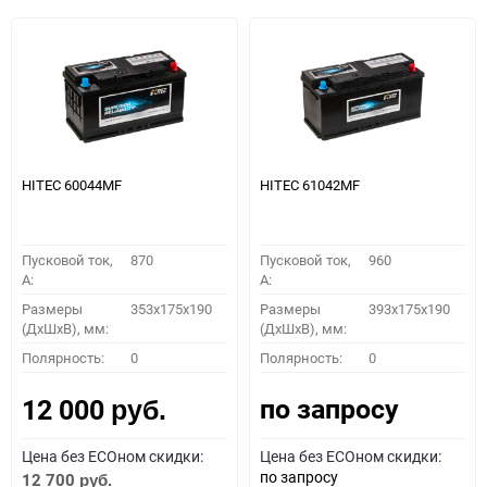
HITEC 60044MF
HITEC 61042MF
Пусковой ток,
870
Пусковой ток,
960
A:
A:
Размеры
353x175x190
Размеры
393x175x190
(ДхШхВ), мм:
(ДхШхВ), мм:
Полярность:
0
Полярность:
0
по запросу
12 000
руб.
Цена без ECOном скидки:
Цена без ECOном скидки:
по запросу
12 700
руб.