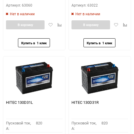
Артикул: 63060
Артикул: 63022
Нет в наличии
Нет в наличии
Добавить
Добавить
Добавить
Доба
В корзину
В корзину
в
к
в
к
избранное
сравнению
избранное
сравн
HITEC 130D31L
HITEC 130D31R
Пусковой ток,
820
Пусковой ток,
820
A:
A: