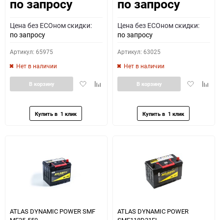
по запросу
по запросу
Как определить полярность?
Цена без ECOном скидки:
Цена без ECOном скидки:
0 - обратная
1 - прямая
3 - обратная
4 - прямая
по запросу
по запросу
Артикул: 65975
Артикул: 63025
Нет в наличии
Нет в наличии
Добавить
Добавить
Добавить
Доба
В корзину
В корзину
в
к
в
к
избранное
сравнению
избранное
сравн
ATLAS DYNAMIC POWER SMF
ATLAS DYNAMIC POWER