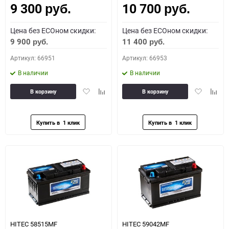
9 300
10 700
руб.
руб.
Цена без ECOном скидки:
Цена без ECOном скидки:
9 900
11 400
руб.
руб.
Артикул: 66951
Артикул: 66953
В наличии
В наличии
Добавить
Добавить
Добавить
Доба
В корзину
В корзину
в
к
в
к
избранное
сравнению
избранное
сравн
HITEC 58515MF
HITEC 59042MF