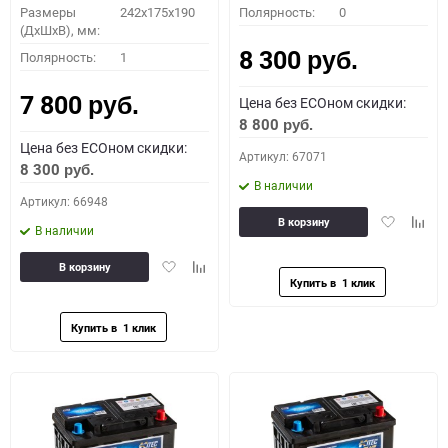
Размеры
242x175x190
Полярность:
0
(ДхШхВ), мм:
8 300
Полярность:
1
руб.
7 800
Цена без ECOном скидки:
руб.
8 800
руб.
Цена без ECOном скидки:
Артикул: 67071
8 300
руб.
В наличии
Артикул: 66948
Добавить
Доба
В корзину
В наличии
в
к
избранное
сравн
Добавить
Добавить
В корзину
в
к
избранное
сравнению