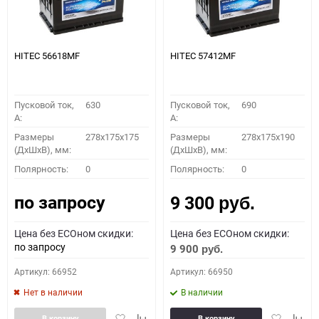
HITEC 56618MF
HITEC 57412MF
Пусковой ток,
630
Пусковой ток,
690
A:
A:
Размеры
278x175x175
Размеры
278x175x190
(ДхШхВ), мм:
(ДхШхВ), мм:
Полярность:
0
Полярность:
0
по запросу
9 300
руб.
Цена без ECOном скидки:
Цена без ECOном скидки:
по запросу
9 900
руб.
Артикул: 66952
Артикул: 66950
Нет в наличии
В наличии
Добавить
Добавить
Добавить
Доба
В корзину
В корзину