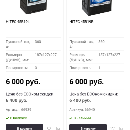
HITEC 45B19L
HITEC 45B19R
Пусковой ток,
360
Пусковой ток,
360
A:
A:
Размеры
187x127x227
Размеры
187x127x227
(ДхШхВ), мм:
(ДхШхВ), мм:
Полярность:
0
Полярность:
1
6 000
6 000
руб.
руб.
Цена без ECOном скидки:
Цена без ECOном скидки:
6 400
6 400
руб.
руб.
Артикул: 66939
Артикул: 66940
В наличии
В наличии
Добавить
Добавить
Добавить
Доба
В корзину
В корзину