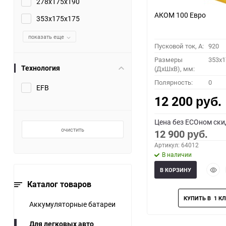
278x175x190
АКОМ 100 Евро
353x175x175
показать еще
Пусковой ток, A:
920
Размеры
353x1
Технология
(ДхШхВ), мм:
Полярность:
0
EFB
12 200
руб.
Цена без ECOном ски
очистить
12 900
руб.
Артикул: 64012
В наличии
Быст
В КОРЗИНУ
прос
Каталог товаров
Аккумуляторные батареи
Для легковых авто