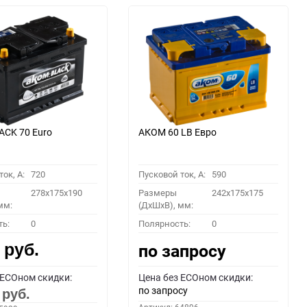
CK 70 Euro
АКОМ 60 LB Евро
ок, A:
720
Пусковой ток, A:
590
278x175x190
Размеры
242x175x175
мм:
(ДхШхВ), мм:
ть:
0
Полярность:
0
0
по запросу
руб.
 ECOном скидки:
Цена без ECOном скидки:
по запросу
0
руб.