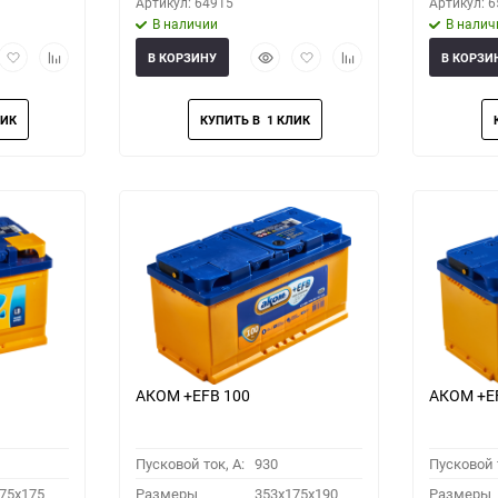
Артикул: 64915
Артикул: 
В наличии
В налич
рый
Добавить
Добавить
Быстрый
Добавить
Добавить
В КОРЗИНУ
В КОРЗИ
мотр
в
к
просмотр
в
к
избранное
сравнению
избранное
сравнению
АКОМ +EFB 100
АКОМ +EF
Пусковой ток, A:
930
Пусковой т
75x175
Размеры
353x175x190
Размеры