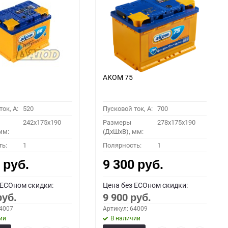
60
90
150
АКОМ 75
ок, A:
520
Пусковой ток, A:
700
242x175x190
Размеры
278x175x190
мм:
(ДхШхВ), мм:
ть:
1
Полярность:
1
0
9 300
руб.
руб.
 ECOном скидки:
Цена без ECOном скидки:
9 900
руб.
руб.
64007
Артикул: 64009
ии
В наличии