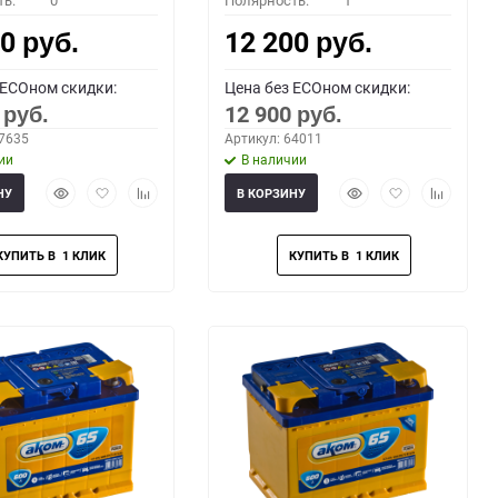
ть:
0
Полярность:
1
00
12 200
руб.
руб.
 ECOном скидки:
Цена без ECOном скидки:
0
12 900
руб.
руб.
67635
Артикул: 64011
ии
В наличии
Быстрый
Добавить
Добавить
Быстрый
Добавить
Добавить
НУ
В КОРЗИНУ
просмотр
в
к
просмотр
в
к
избранное
сравнению
избранное
сравнени