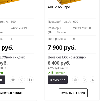
АКОМ 65 Евро
ок, A:
600
Пусковой ток, A:
600
242x175x190
Размеры
242x175x190
мм:
(ДхШхВ), мм:
ть:
1
Полярность:
0
0
7 900
руб.
руб.
 ECOном скидки:
Цена без ECOном скидки:
8 400
руб.
руб.
62007
Артикул: 64013
ии
В наличии
Быстрый
Добавить
Добавить
Быстрый
Добавить
Добавить
НУ
В КОРЗИНУ
просмотр
в
к
просмотр
в
к
избранное
сравнению
избранное
сравнени