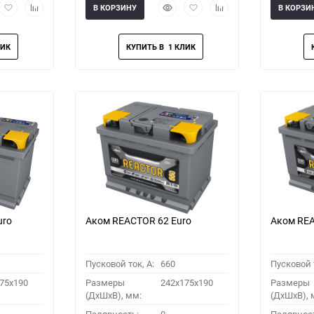
рый
Добавить
Добавить
Быстрый
Добавить
Добавить
В КОРЗИНУ
В КОРЗИ
мотр
в
к
просмотр
в
к
избранное
сравнению
избранное
сравнению
uro
Аком REACTOR 62 Euro
Аком REA
Пусковой ток, A:
660
Пусковой т
75x190
Размеры
242x175x190
Размеры
(ДхШхВ), мм:
(ДхШхВ), 