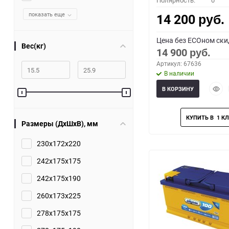
Полярность:
0
показать еще
14 200
руб.
Цена без ECOном ски
Вес(кг)
14 900
руб.
Артикул: 67636
В наличии
Быст
В КОРЗИНУ
прос
Размеры (ДхШхВ), мм
230x172x220
242x175x175
242x175x190
260x173x225
278x175x175