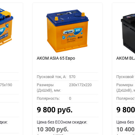
АКОМ ASIA 65 Евро
АКОМ BLA
Пусковой ток, A:
570
Пусковой т
75x190
Размеры
230x172x220
Размеры
(ДхШхВ), мм:
(ДхШхВ), 
Полярность:
0
Полярнос
9 800
9 80
руб.
дки:
Цена без ECOном скидки:
Цена без
10 300
10 40
руб.