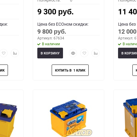
Полярность:
0
Полярнос
9 300
11 4
руб.
дки:
Цена без ECOном скидки:
Цена без
9 800
12 00
руб.
Артикул: 67634
Артикул: 
В наличии
В налич
рый
Добавить
Добавить
Быстрый
Добавить
Добавить
В КОРЗИНУ
В КОРЗИ
мотр
в
к
просмотр
в
к
избранное
сравнению
избранное
сравнению