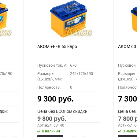
АКОМ +EFB 65 Евро
АКОМ 60
Пусковой ток, A:
670
Пусковой т
75x190
Размеры
242x175x190
Размеры
(ДхШхВ), мм:
(ДхШхВ), 
Полярность:
0
Полярнос
9 300
7 30
руб.
дки:
Цена без ECOном скидки:
Цена без
9 800
7 800
руб.
Артикул: 63140
Артикул: 
В наличии
В налич