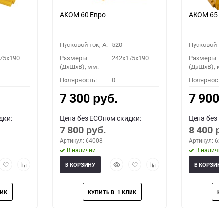
АКОМ 60 Евро
АКОМ 65
Пусковой ток, A:
520
Пусковой т
75x190
Размеры
242x175x190
Размеры
(ДхШхВ), мм:
(ДхШхВ), 
Полярность:
0
Полярнос
7 300
7 90
руб.
дки:
Цена без ECOном скидки:
Цена без
7 800
8 400
руб.
Артикул: 64008
Артикул: 
В наличии
В налич
рый
Добавить
Добавить
Быстрый
Добавить
Добавить
В КОРЗИНУ
В КОРЗИ
мотр
в
к
просмотр
в
к
избранное
сравнению
избранное
сравнению