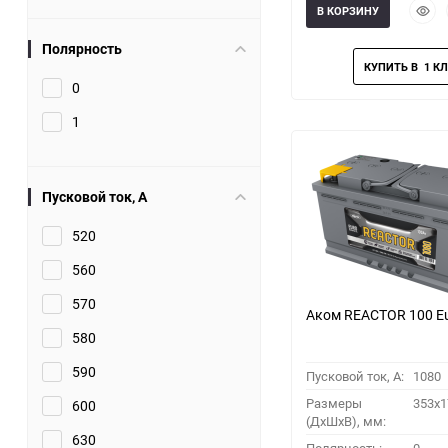
Быст
В КОРЗИНУ
прос
Полярность
0
1
Пусковой ток, A
520
560
570
Аком REACTOR 100 E
580
590
Пусковой ток, A:
1080
Размеры
353x1
600
(ДхШхВ), мм:
630