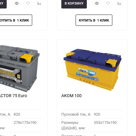
Быстрый
Добавить
Добавить
Быстрый
Добавить
Добавить
НУ
В КОРЗИНУ
просмотр
в
к
просмотр
в
к
избранное
сравнению
избранное
сравнени
CTOR 75 Euro
АКОМ 100
ок, A:
820
Пусковой ток, A:
920
278x175x190
Размеры
353x175x190
мм:
(ДхШхВ), мм: