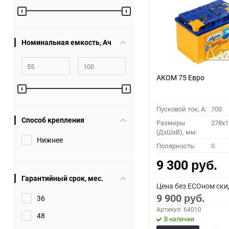
Номинальная емкость, Ач
АКОМ 75 Евро
Пусковой ток, A:
700
Способ крепления
Размеры
278x1
(ДхШхВ), мм:
Нижнее
Полярность:
0
9 300
руб.
Гарантийный срок, мес.
Цена без ECOном ски
9 900
36
руб.
Артикул: 64010
48
В наличии