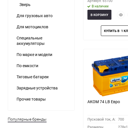
Артикул: 65100
Зверь
В наличии
Быст
В КОРЗИНУ
Для грузовых авто
прос
Для мотоциклов
Специальные
аккумуляторы
По марке и модели
По емкости
Тяговые батареи
Зарядные устройства
Прочие товары
АКОМ 74 LB Евро
Пусковой ток, A:
700
Популярные бренды
Размеры
278x1