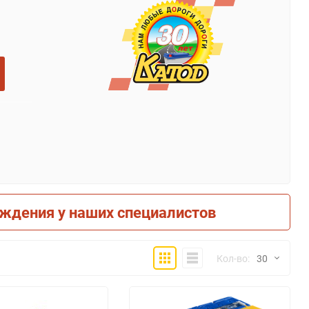
рждения у наших специалистов
Плитка
Компактно
Кол-во:
30
30