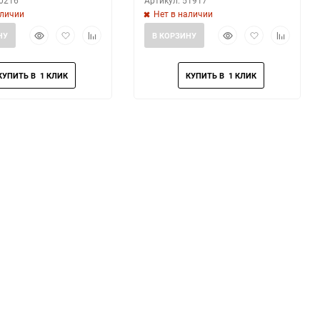
60216
Артикул: 51917
аличии
Нет в наличии
Быстрый
Добавить
Добавить
Быстрый
Добавить
Добавить
НУ
В КОРЗИНУ
просмотр
в
к
просмотр
в
к
избранное
сравнению
избранное
сравнени