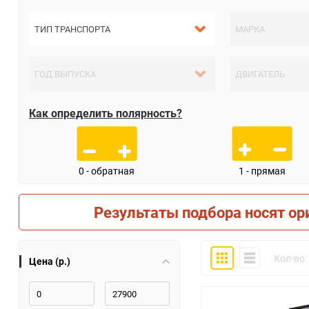
Как определить полярность?
0 - обратная
1 - прямая
Результаты подбора носят ор
Плитка
Компактно
Кол-во:
Цена (р.)
30