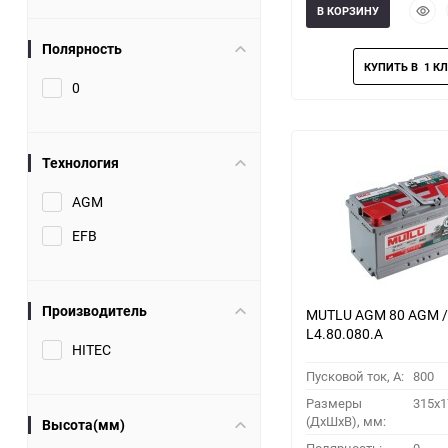
Быст
В КОРЗИНУ
прос
Полярность
0
Технология
AGM
EFB
Производитель
MUTLU AGM 80 AGM /
L4.80.080.A
HITEC
Пусковой ток, A:
800
Размеры
315x1
(ДхШхВ), мм:
Высота(мм)