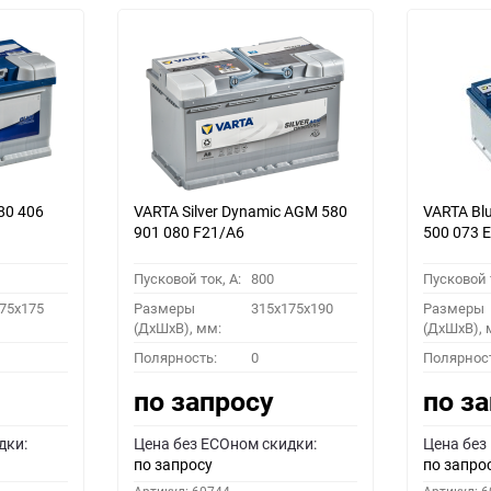
80 406
VARTA Silver Dynamic AGM 580
VARTA Bl
901 080 F21/A6
500 073 
Пусковой ток, A:
800
Пусковой т
75x175
Размеры
315x175x190
Размеры
(ДхШхВ), мм:
(ДхШхВ), 
Полярность:
0
Полярнос
по запросу
по з
дки:
Цена без ECOном скидки:
Цена без
по запросу
по запро