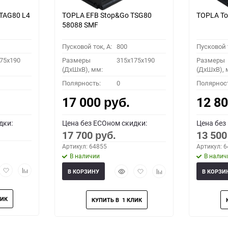
TAG80 L4
TOPLA EFB Stop&Go TSG80
TOPLA To
58088 SMF
Пусковой ток, A:
800
Пусковой т
75x190
Размеры
315x175x190
Размеры
(ДхШхВ), мм:
(ДхШхВ), 
Полярность:
0
Полярнос
17 000
12 8
руб.
дки:
Цена без ECOном скидки:
Цена без
17 700
13 50
руб.
Артикул: 64855
Артикул: 
В наличии
В налич
рый
Добавить
Добавить
Быстрый
Добавить
Добавить
В КОРЗИНУ
В КОРЗИ
мотр
в
к
просмотр
в
к
избранное
сравнению
избранное
сравнению