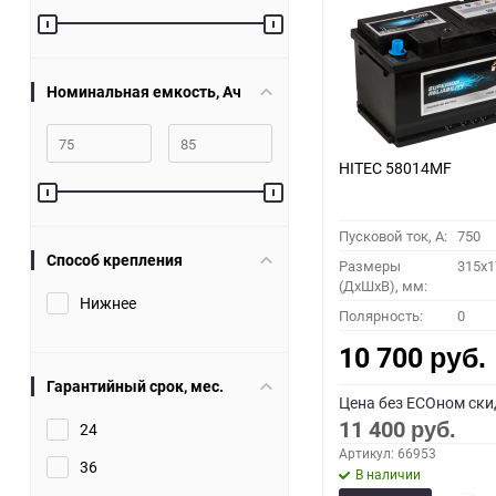
60
90
Номинальная емкость, Ач
150
HITEC 58014MF
Пусковой ток, A:
750
Способ крепления
Размеры
315x1
(ДхШхВ), мм:
Нижнее
Полярность:
0
10 700
руб.
Гарантийный срок, мес.
Цена без ECOном ски
11 400
24
руб.
Артикул: 66953
36
В наличии