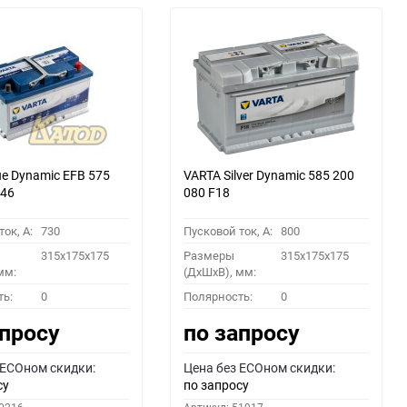
ue Dynamic EFB 575
VARTA Silver Dynamic 585 200
E46
080 F18
ок, A:
730
Пусковой ток, A:
800
315x175x175
Размеры
315x175x175
мм:
(ДхШхВ), мм:
ть:
0
Полярность:
0
апросу
по запросу
 ECOном скидки:
Цена без ECOном скидки:
су
по запросу