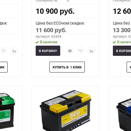
Полярность:
0
Полярнос
10 900
12 6
руб.
дки:
Цена без ECOном скидки:
Цена без
11 600
13 30
руб.
Артикул: 62454
Артикул: 
В наличии
В налич
рый
Добавить
Добавить
Быстрый
Добавить
Добавить
В КОРЗИНУ
В КОРЗИ
мотр
в
к
просмотр
в
к
избранное
сравнению
избранное
сравнению