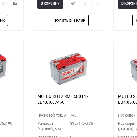
рый
Добавить
Добавить
Быстрый
Добавить
Добавить
В КОРЗИНУ
В КОРЗИ
мотр
в
к
просмотр
в
к
избранное
сравнению
избранное
сравнению
MUTLU SFB 2 SMF 58014 /
MUTLU SF
LB4.80.074.A
LB4.85.0
Пусковой ток, A:
740
Пусковой т
75x190
Размеры
315x175x175
Размеры
(ДхШхВ), мм:
(ДхШхВ), 