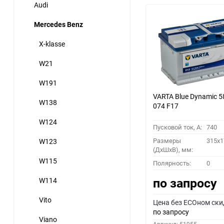
Audi
Mercedes Benz
X-klasse
W21
W191
VARTA Blue Dynamic 5
W138
074 F17
W124
Пусковой ток, A:
740
Размеры
315x1
W123
(ДхШхВ), мм:
W115
Полярность:
0
по запросу
W114
Vito
Цена без ECOном ски
по запросу
Viano