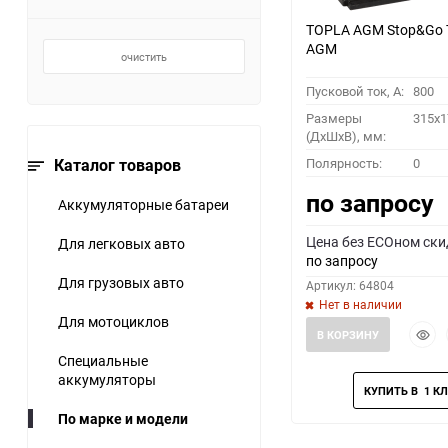
TOPLA AGM Stop&Go 
AGM
очистить
Пусковой ток, A:
800
Размеры
315x1
(ДхШхВ), мм:
Каталог товаров
Полярность:
0
по запросу
Аккумуляторные батареи
Цена без ECOном ски
Для легковых авто
по запросу
Для грузовых авто
Артикул: 64804
Нет в наличии
Для мотоциклов
Быст
В КОРЗИНУ
прос
Специальные
аккумуляторы
По марке и модели