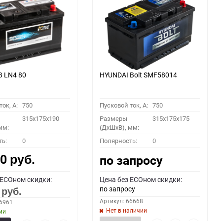
B LN4 80
HYUNDAI Bolt SMF58014
ок, A:
750
Пусковой ток, A:
750
315x175x190
Размеры
315x175x175
мм:
(ДхШхВ), мм:
ть:
0
Полярность:
0
00
по запросу
руб.
 ECOном скидки:
Цена без ECOном скидки:
по запросу
0
руб.
Артикул: 66668
66961
Нет в наличии
ии