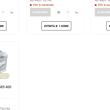
Артикул: 60744
Артикул: 
Нет в наличии
Нет в н
рый
Добавить
Добавить
Быстрый
Добавить
Добавить
В КОРЗИНУ
В КОРЗИ
мотр
в
к
просмотр
в
к
избранное
сравнению
избранное
сравнению
585 400
75x190