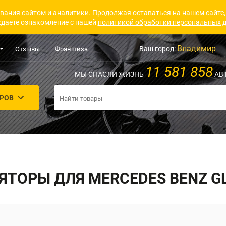
вания сайтом и аналитики. Продолжая оставаться на нашем сайте,
даете ознакомление с нашей
политикой обработки персональных 
Владимир
Ваш город:
Отзывы
Франшиза
11 581 858
МЫ СПАСЛИ ЖИЗНЬ
АВ
АРОВ
ТОРЫ ДЛЯ MERCEDES BENZ G