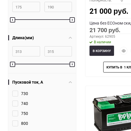
Полярность:
0
21 000
руб.
Цена без ECOном ски
21 700
руб.
Артикул: 62905
Длина(мм)
В наличии
Быст
В КОРЗИНУ
прос
Пусковой ток, A
730
740
750
800