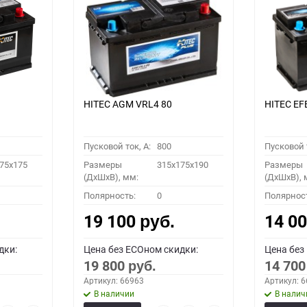
HITEC AGM VRL4 80
HITEC EF
Пусковой ток, A:
800
Пусковой т
75x175
Размеры
315x175x190
Размеры
(ДхШхВ), мм:
(ДхШхВ), 
Полярность:
0
Полярнос
19 100
14 0
руб.
дки:
Цена без ECOном скидки:
Цена без
19 800
14 70
руб.
Артикул: 66963
Артикул: 
В наличии
В налич