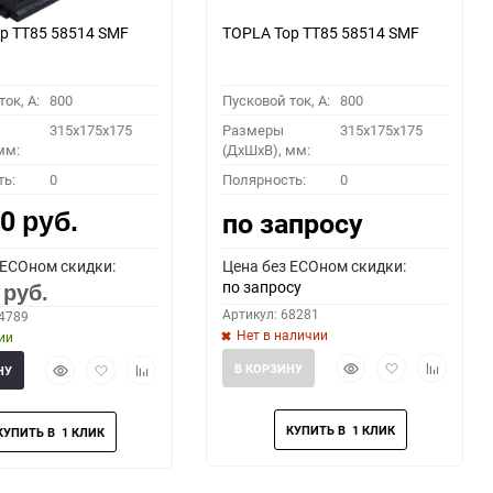
p TT85 58514 SMF
TOPLA Top TT85 58514 SMF
ок, A:
800
Пусковой ток, A:
800
315x175x175
Размеры
315x175x175
мм:
(ДхШхВ), мм:
ть:
0
Полярность:
0
00
по запросу
руб.
 ECOном скидки:
Цена без ECOном скидки:
по запросу
0
руб.
Артикул: 68281
64789
Нет в наличии
ии
Быстрый
Добавить
Добавить
Быстрый
Добавить
Добавить
В КОРЗИНУ
НУ
просмотр
в
к
просмотр
в
к
избранное
сравнени
избранное
сравнению