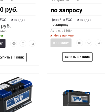
ть:
0
Полярность:
0
00
по запросу
руб.
 ECOном скидки:
Цена без ECOном скидки:
по запросу
0
руб.
Артикул: 68084
62445
Нет в наличии
ии
Быстрый
Добавить
Добавить
Быстрый
Добавить
Добавить
В КОРЗИНУ
НУ
просмотр
в
к
просмотр
в
к
избранное
сравнени
избранное
сравнению