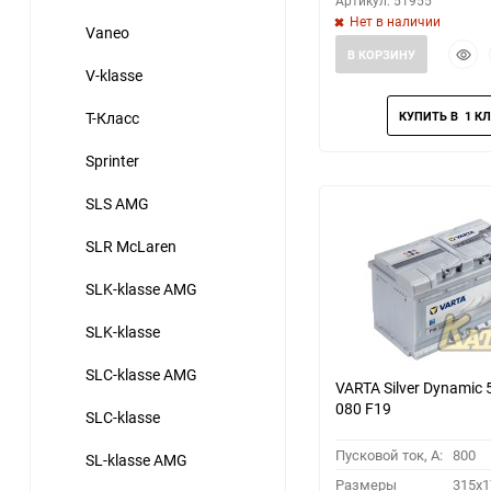
Артикул: 51955
Нет в наличии
Vaneo
Быст
В КОРЗИНУ
прос
V-klasse
T-Класс
Sprinter
SLS AMG
SLR McLaren
SLK-klasse AMG
SLK-klasse
SLC-klasse AMG
VARTA Silver Dynamic 
080 F19
SLC-klasse
Пусковой ток, A:
800
SL-klasse AMG
Размеры
315x1