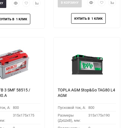
Быстрый
Добавить
Добавить
Быстрый
Добавить
Добавить
В КОРЗИНУ
НУ
просмотр
в
к
просмотр
в
к
избранное
сравнени
избранное
сравнению
B 3 SMF 58515 /
TOPLA AGM Stop&Go TAG80 L4
80.A
AGM
ок, A:
800
Пусковой ток, A:
800
315x175x175
Размеры
315x175x190
мм:
(ДхШхВ), мм: