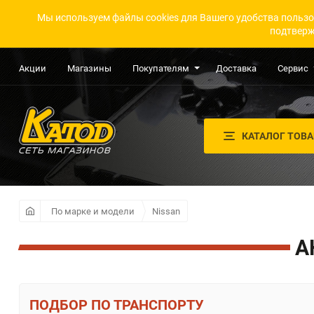
Мы используем файлы cookies для Вашего удобства пользо
подтверж
Акции
Магазины
Покупателям
Доставка
Сервис
КАТАЛОГ ТОВ
По марке и модели
Nissan
А
ПО ТРАНСПОРТУ