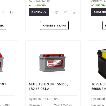
Артикул: 62440
Артикул: 
В наличии
В налич
рый
Добавить
Добавить
Быстрый
Добавить
Добавить
В КОРЗИНУ
В КОРЗИ
мотр
в
к
просмотр
в
к
избранное
сравнению
избранное
сравнению
19 /
MUTLU SFB 3 SMF 56360 /
TOPLA EF
LB2.63.064.A
56088 S
Пусковой ток, A:
640
Пусковой т
75x190
Размеры
242x175x175
Размеры