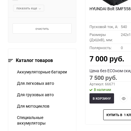
показать еще
HYUNDAI Bolt SMF55
Пусковой ток, A:
540
очистить
Размеры
242x1
(ДхШхВ), мм:
Полярность:
0
7 000
руб.
Каталог товаров
Цена без ECOном ски
Аккумуляторные батареи
7 500
руб.
Для легковых авто
Артикул: 66671
В наличии
Для грузовых авто
Быст
В КОРЗИНУ
прос
Для мотоциклов
Специальные
аккумуляторы