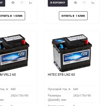
Быстрый
Добавить
Добавить
Быстрый
Добавить
Добавить
НУ
В КОРЗИНУ
просмотр
в
к
просмотр
в
к
избранное
сравнению
избранное
сравнени
M VRL2 60
HITEC EFB LN2 60
ок, A:
680
Пусковой ток, A:
640
242x175x190
Размеры
242x175x190
мм:
(ДхШхВ), мм: