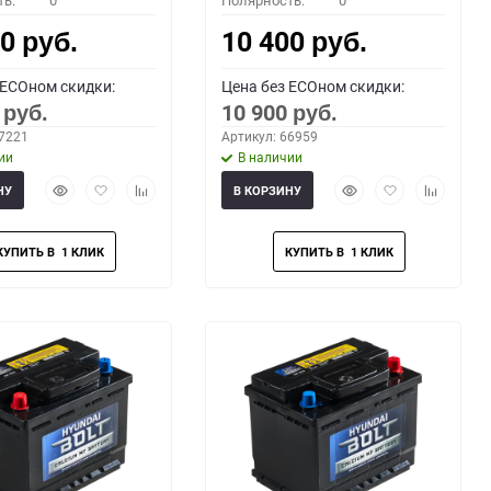
ть:
0
Полярность:
0
00
10 400
руб.
руб.
 ECOном скидки:
Цена без ECOном скидки:
0
10 900
руб.
руб.
67221
Артикул: 66959
ии
В наличии
Быстрый
Добавить
Добавить
Быстрый
Добавить
Добавить
НУ
В КОРЗИНУ
просмотр
в
к
просмотр
в
к
избранное
сравнению
избранное
сравнени