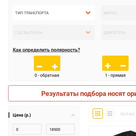
Как определить полярность?
0 - обратная
1 - прямая
Результаты подбора носят ор
Плитка
Компактно
Кол-во:
Цена (р.)
30