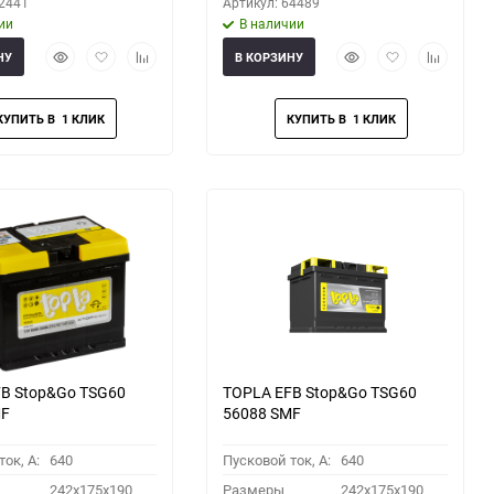
62441
Артикул: 64489
ии
В наличии
Быстрый
Добавить
Добавить
Быстрый
Добавить
Добавить
НУ
В КОРЗИНУ
просмотр
в
к
просмотр
в
к
избранное
сравнению
избранное
сравнени
B Stop&Go TSG60
TOPLA EFB Stop&Go TSG60
MF
56088 SMF
ок, A:
640
Пусковой ток, A:
640
242x175x190
Размеры
242x175x190