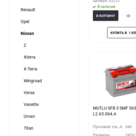
Артикул: 63223
В наличии
Renault
Быст
В КОРЗИНУ
прос
Opel
Nissan
Z
Xterra
X-Terra
Wingroad
Versa
Vanette
MUTLU SFB 3 SMF 563
L2.63.064.А
Urvan
Пусковой ток, A:
640
Titan
Размеры
242x1