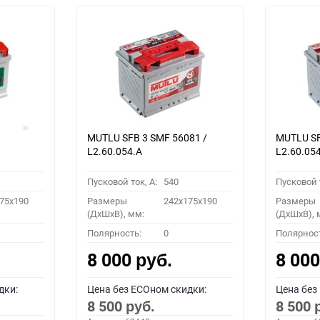
MUTLU SFB 3 SMF 56081 /
MUTLU SF
L2.60.054.A
L2.60.05
Пусковой ток, A:
540
Пусковой т
75x190
Размеры
242x175x190
Размеры
(ДхШхВ), мм:
(ДхШхВ), 
Полярность:
0
Полярнос
8 000
8 00
руб.
дки:
Цена без ECOном скидки:
Цена без
8 500
8 500
руб.