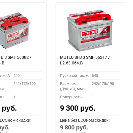
B 3 SMF 56082 /
MUTLU SFB 3 SMF 56317 /
4.B
L2.63.064.B
ок, A:
540
Пусковой ток, A:
640
242x175x190
Размеры
242x175x190
мм:
(ДхШхВ), мм:
ть:
1
Полярность:
1
0
9 300
руб.
руб.
 ECOном скидки:
Цена без ECOном скидки:
9 800
руб.
руб.