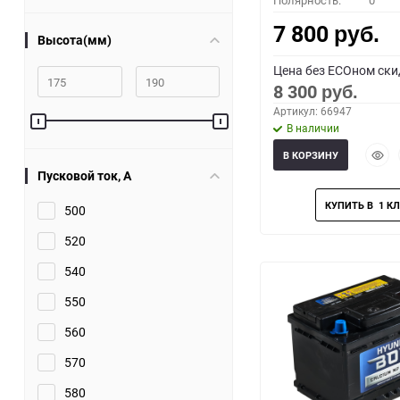
Полярность:
0
7 800
руб.
Высота(мм)
Цена без ECOном ски
8 300
руб.
Артикул: 66947
В наличии
Быст
В КОРЗИНУ
прос
Пусковой ток, A
500
520
540
550
560
570
580