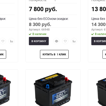
Полярность:
1
Полярнос
7 800
13 8
руб.
дки:
Цена без ECOном скидки:
Цена без
8 300
14 30
руб.
Артикул: 66948
Артикул: 
В наличии
В налич
рый
Добавить
Добавить
Быстрый
Добавить
Добавить
В КОРЗИНУ
В КОРЗИ
мотр
в
к
просмотр
в
к
избранное
сравнению
избранное
сравнению