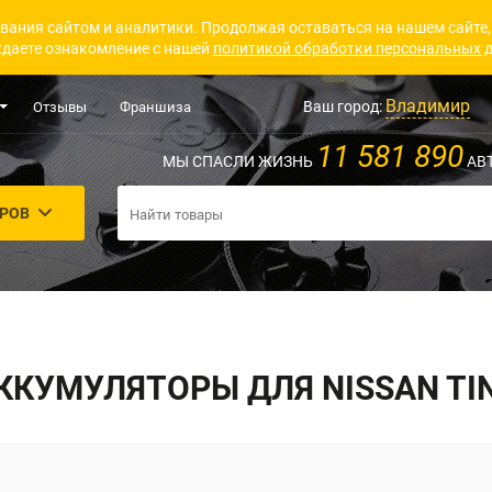
вания сайтом и аналитики. Продолжая оставаться на нашем сайте,
даете ознакомление с нашей
политикой обработки персональных 
Владимир
Ваш город:
Отзывы
Франшиза
11 581 890
МЫ СПАСЛИ ЖИЗНЬ
АВ
АРОВ
ККУМУЛЯТОРЫ ДЛЯ NISSAN TI