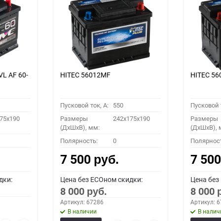
VL АF 60-
HITEC 56012MF
HITEC 5
Пусковой ток, A:
550
Пусковой т
75x190
Размеры
242x175x190
Размеры
(ДхШхВ), мм:
(ДхШхВ), 
Полярность:
0
Полярнос
7 500
7 50
руб.
дки:
Цена без ECOном скидки:
Цена без
8 000
8 000
руб.
Артикул: 67286
Артикул: 
В наличии
В налич