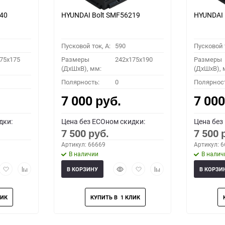
840
HYUNDAI Bolt SMF56219
HYUNDAI 
Пусковой ток, A:
590
Пусковой т
75x175
Размеры
242x175x190
Размеры
(ДхШхВ), мм:
(ДхШхВ), 
Полярность:
0
Полярнос
7 000
7 00
руб.
дки:
Цена без ECOном скидки:
Цена без
7 500
7 500
руб.
Артикул: 66669
Артикул: 
В наличии
В налич
рый
Добавить
Добавить
Быстрый
Добавить
Добавить
В КОРЗИНУ
В КОРЗИ
мотр
в
к
просмотр
в
к
избранное
сравнению
избранное
сравнению