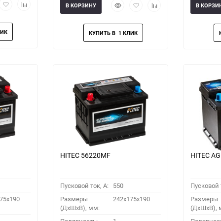
рый
Добавить
Добавить
Быстрый
Добавить
Добавить
В КОРЗИНУ
В КОРЗИ
мотр
в
к
просмотр
в
к
избранное
сравнению
избранное
сравнению
HITEC 56220MF
HITEC AG
Пусковой ток, A:
550
Пусковой т
75x190
Размеры
242x175x190
Размеры
(ДхШхВ), мм:
(ДхШхВ), 