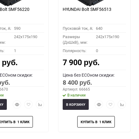
Bolt SMF56220
HYUNDAI Bolt SMF56513
ок, A:
590
Пусковой ток, A:
640
242x175x190
Размеры
242x175x190
мм:
(ДхШхВ), мм:
ть:
1
Полярность:
0
0
7 900
руб.
руб.
 ECOном скидки:
Цена без ECOном скидки:
8 400
руб.
руб.
66670
Артикул: 66665
ии
В наличии
Быстрый
Добавить
Добавить
Быстрый
Добавить
Добавить
НУ
В КОРЗИНУ
просмотр
в
к
просмотр
в
к
избранное
сравнению
избранное
сравнени