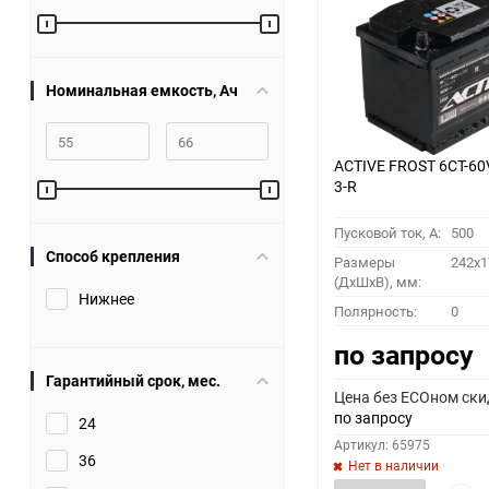
60
90
Номинальная емкость, Ач
150
ACTIVE FROST 6СТ-60
3-R
Пусковой ток, A:
500
Способ крепления
Размеры
242x1
(ДхШхВ), мм:
Нижнее
Полярность:
0
по запросу
Гарантийный срок, мес.
Цена без ECOном ски
по запросу
24
Артикул: 65975
36
Нет в наличии