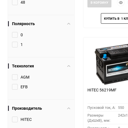
Быст
48
В КОРЗИНУ
прос
Полярность
0
1
Технология
AGM
EFB
HITEC 56219MF
Пусковой ток, A:
550
Производитель
Размеры
242x1
HITEC
(ДхШхВ), мм: