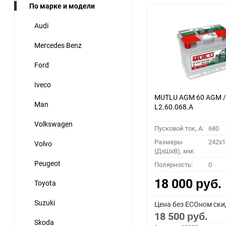
По марке и модели
Audi
Mercedes Benz
Ford
Iveco
MUTLU AGM 60 AGM /
Man
L2.60.068.A
Volkswagen
Пусковой ток, A:
680
Размеры
242x1
Volvo
(ДхШхВ), мм:
Peugeot
Полярность:
0
18 000
Toyota
руб.
Suzuki
Цена без ECOном ски
18 500
руб.
Skoda