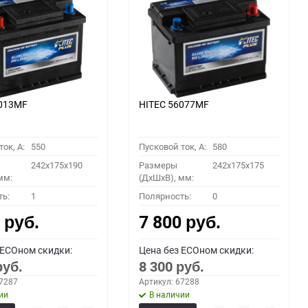
6013MF
HITEC 56077MF
ок, A:
550
Пусковой ток, A:
580
242x175x190
Размеры
242x175x175
мм:
(ДхШхВ), мм:
ть:
1
Полярность:
0
0
7 800
руб.
руб.
 ECOном скидки:
Цена без ECOном скидки:
8 300
руб.
руб.
67287
Артикул: 67288
ии
В наличии