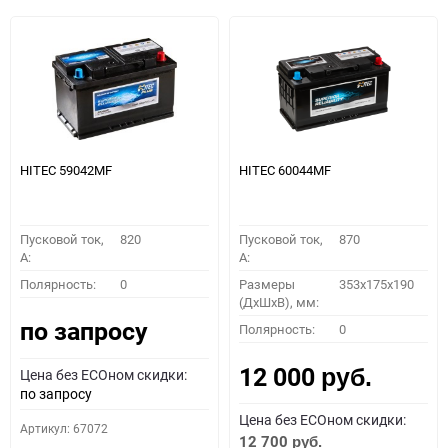
HITEC 59042MF
HITEC 60044MF
Пусковой ток,
820
Пусковой ток,
870
A:
A:
Полярность:
0
Размеры
353x175x190
(ДхШхВ), мм:
по запросу
Полярность:
0
12 000
Цена без ECOном скидки:
руб.
по запросу
Цена без ECOном скидки:
Артикул: 67072
12 700
руб.