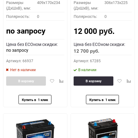
Размеры
409x170x234
Размеры
306x173x225
(ДхШхВ), мм:
(ДхШхВ), мм:
Полярность:
0
Полярность:
0
по запросу
12 000
руб.
Цена без ECOном скидки:
Цена без ECOном скидки:
по запросу
12 700
руб.
Артикул: 66937
Артикул: 67285
Нет в наличии
В наличии
Добавить
Добавить
Добавить
Доба
В корзину
В корзину
в
к
в
к
избранное
сравнению
избранное
сравн