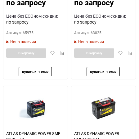
по запросу
по запросу
Как определить полярность?
Цена без ECOном скидки:
Цена без ECOном скидки:
0 - обратная
1 - прямая
3 - обратная
4 - прямая
по запросу
по запросу
Артикул: 65975
Артикул: 63025
Нет в наличии
Нет в наличии
Добавить
Добавить
Добавить
Доба
В корзину
В корзину
в
к
в
к
избранное
сравнению
избранное
сравн
ATLAS DYNAMIC POWER SMF
ATLAS DYNAMIC POWER