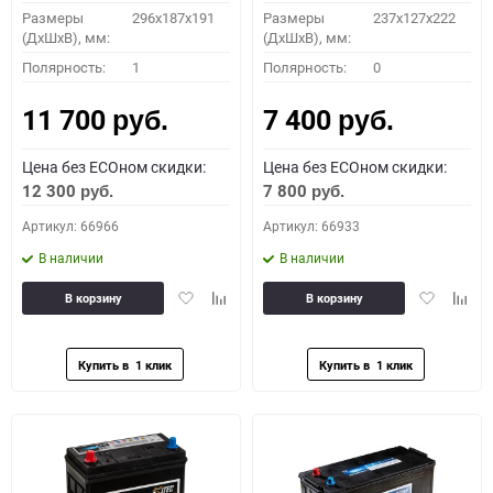
Размеры
296х187х191
Размеры
237x127x222
(ДхШхВ), мм:
(ДхШхВ), мм:
Полярность:
1
Полярность:
0
11 700
7 400
руб.
руб.
Цена без ECOном скидки:
Цена без ECOном скидки:
12 300
7 800
руб.
руб.
Артикул: 66966
Артикул: 66933
В наличии
В наличии
Добавить
Добавить
Добавить
Доба
В корзину
В корзину
в
к
в
к
избранное
сравнению
избранное
сравн