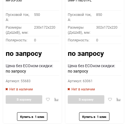
MF35-550
SMF118D31FL
Пусковой ток,
550
Пусковой ток,
850
A:
A:
Размеры
230x172x220
Размеры
302x172x220
(ДхШхВ), мм:
(ДхШхВ), мм:
Полярность:
0
Полярность:
0
по запросу
по запросу
Цена без ECOном скидки:
Цена без ECOном скидки:
по запросу
по запросу
Артикул: 55683
Артикул: 63061
Нет в наличии
Нет в наличии
Добавить
Добавить
Добавить
Доба
В корзину
В корзину
в
к
в
к
избранное
сравнению
избранное
сравн