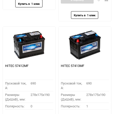
в
к
избранное
сравн
HITEC 57412MF
HITEC 57413MF
Пусковой ток,
690
Пусковой ток,
690
A:
A:
Размеры
278x175x190
Размеры
278x175x190
(ДхШхВ), мм:
(ДхШхВ), мм:
Полярность:
0
Полярность:
1