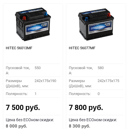
HITEC 56013MF
HITEC 56077MF
Пусковой ток,
550
Пусковой ток,
580
A:
A:
Размеры
242x175x190
Размеры
242x175x175
(ДхШхВ), мм:
(ДхШхВ), мм:
Полярность:
1
Полярность:
0
7 500
7 800
руб.
руб.
Цена без ECOном скидки:
Цена без ECOном скидки:
8 000
8 300
руб.
руб.