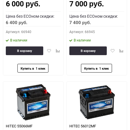
6 000
7 000
руб.
руб.
Цена без ECOном скидки:
Цена без ECOном скидки:
6 400
7 400
руб.
руб.
Артикул: 66940
Артикул: 66945
В наличии
В наличии
Добавить
Добавить
Добавить
Доба
В корзину
В корзину
в
к
в
к
избранное
сравнению
избранное
сравн
HITEC 55066MF
HITEC 56012MF