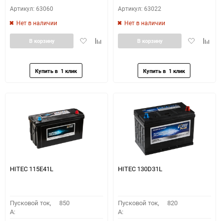
Артикул: 63060
Артикул: 63022
Нет в наличии
Нет в наличии
Добавить
Добавить
Добавить
Доба
В корзину
В корзину
в
к
в
к
избранное
сравнению
избранное
сравн
HITEC 115E41L
HITEC 130D31L
Пусковой ток,
850
Пусковой ток,
820
A:
A: