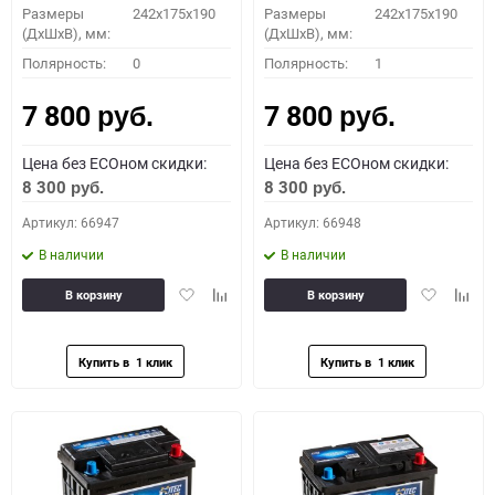
Размеры
242x175x190
Размеры
242x175x190
(ДхШхВ), мм:
(ДхШхВ), мм:
Полярность:
0
Полярность:
1
7 800
7 800
руб.
руб.
Цена без ECOном скидки:
Цена без ECOном скидки:
8 300
8 300
руб.
руб.
Артикул: 66947
Артикул: 66948
В наличии
В наличии
Добавить
Добавить
Добавить
Доба
В корзину
В корзину
в
к
в
к
избранное
сравнению
избранное
сравн