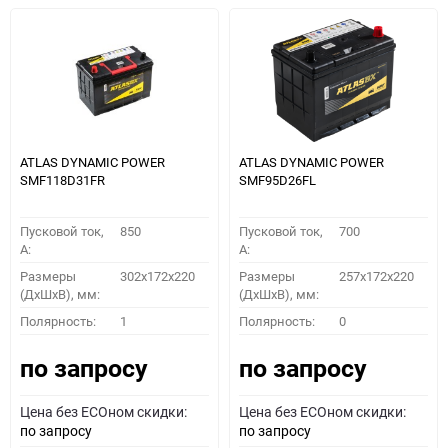
ATLAS DYNAMIC POWER
ATLAS DYNAMIC POWER
SMF118D31FR
SMF95D26FL
Пусковой ток,
850
Пусковой ток,
700
A:
A:
Размеры
302x172x220
Размеры
257x172x220
(ДхШхВ), мм:
(ДхШхВ), мм:
Полярность:
1
Полярность:
0
по запросу
по запросу
Цена без ECOном скидки:
Цена без ECOном скидки:
по запросу
по запросу