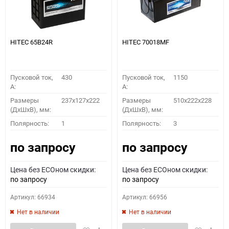
HITEC 65B24R
HITEC 70018MF
Пусковой ток,
430
Пусковой ток,
1150
A:
A:
Размеры
237x127x222
Размеры
510x222x228
(ДхШхВ), мм:
(ДхШхВ), мм:
Полярность:
1
Полярность:
3
по запросу
по запросу
Цена без ECOном скидки:
Цена без ECOном скидки:
по запросу
по запросу
Артикул: 66934
Артикул: 66956
Нет в наличии
Нет в наличии