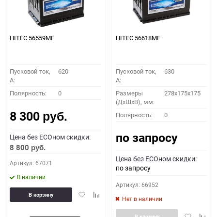
HITEC 56559MF
HITEC 56618MF
Пусковой ток,
620
Пусковой ток,
630
A:
A:
Полярность:
0
Размеры
278x175x175
(ДхШхВ), мм:
8 300
Полярность:
0
руб.
по запросу
Цена без ECOном скидки:
8 800
руб.
Цена без ECOном скидки:
Артикул: 67071
по запросу
В наличии
Артикул: 66952
Добавить
Добавить
В корзину
Нет в наличии
в
к
избранное
сравнению
Добавить
Доба
В корзину