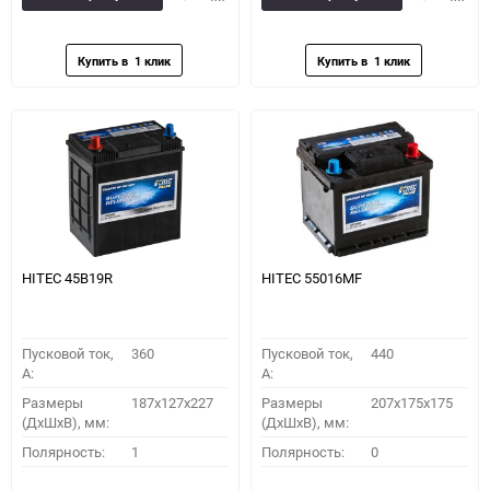
в
к
в
к
избранное
сравнению
избранное
сравн
HITEC 45B19R
HITEC 55016MF
Пусковой ток,
360
Пусковой ток,
440
A:
A:
Размеры
187x127x227
Размеры
207x175x175
(ДхШхВ), мм:
(ДхШхВ), мм:
Полярность:
1
Полярность:
0