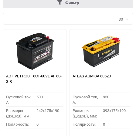
Фильтр
30
30
60
90
150
ACTIVE FROST 6СТ-60VL АF 60-
ATLAS AGM SA 60520
3-R
Пусковой ток,
500
Пусковой ток,
950
A:
A:
Размеры
242x175x190
Размеры
393x175x190
(ДхШхВ), мм:
(ДхШхВ), мм:
ПОДОБРАТЬ
Полярность:
0
Полярность:
0