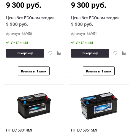
9 300
9 300
руб.
руб.
Цена без ECOном скидки:
Цена без ECOном скидки:
9 900
9 900
руб.
руб.
Артикул: 66950
Артикул: 66951
В наличии
В наличии
Добавить
Добавить
Добавить
Доба
В корзину
В корзину
в
к
в
к
избранное
сравнению
избранное
сравн
HITEC 58014MF
HITEC 58515MF