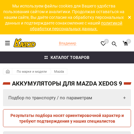
Мы используем файлы cookies для Вашего удобства
пользования сайтом и аналитики. Продолжая оставаться на
нашем сайте, Вы даёте согласие на обработку персональных
данных и подтверждаете ознакомление с нашей
политикой
обработки персональных данных.
0
0
Владимир
КАТАЛОГ ТОВАРОВ
По марке и модели
Mazda
АККУМУЛЯТОРЫ ДЛЯ MAZDA XEDOS 9
Подбор по транспорту / по параметрам
Результаты подбора носят ориентировочной характер и
ПО ПАРАМЕТРАМ
ПО ТРАНСПОРТУ
требуют подтверждения у наших специалистов