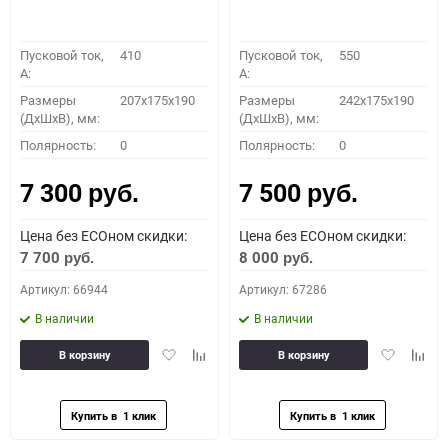
Пусковой ток,
410
Пусковой ток,
550
A:
A:
Размеры
207x175x190
Размеры
242x175x190
(ДхШхВ), мм:
(ДхШхВ), мм:
Полярность:
0
Полярность:
0
7 300
7 500
руб.
руб.
Цена без ECOном скидки:
Цена без ECOном скидки:
7 700
8 000
руб.
руб.
Артикул: 66944
Артикул: 67286
В наличии
В наличии
Добавить
Добавить
Добавить
Доба
В корзину
В корзину
в
к
в
к
избранное
сравнению
избранное
сравн