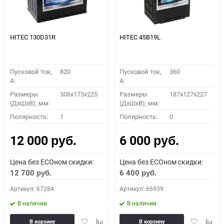
HITEC 130D31R
HITEC 45B19L
Пусковой ток,
820
Пусковой ток,
360
A:
A:
Размеры
306x173x225
Размеры
187x127x227
(ДхШхВ), мм:
(ДхШхВ), мм:
Полярность:
1
Полярность:
0
12 000
6 000
руб.
руб.
Цена без ECOном скидки:
Цена без ECOном скидки:
12 700
6 400
руб.
руб.
Артикул: 67284
Артикул: 66939
В наличии
В наличии
Добавить
Добавить
Добавить
Доба
В корзину
В корзину