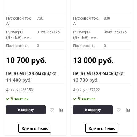
Пусковой ток,
750
Пусковой ток,
800
A:
A:
Размеры
315x175x175
Размеры
353x175x175
(ДхШхВ), мм:
(ДхШхВ), мм:
Полярность:
0
Полярность:
0
10 700
13 000
руб.
руб.
Цена без ECOном скидки:
Цена без ECOном скидки:
11 400
13 700
руб.
руб.
Артикул: 66953
Артикул: 67222
В наличии
В наличии
Добавить
Добавить
Добавить
Доба
В корзину
В корзину
в
к
в
к
избранное
сравнению
избранное
сравн