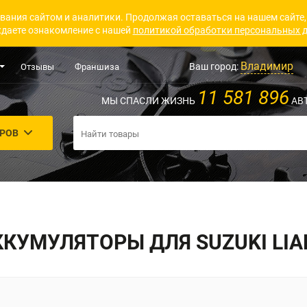
вания сайтом и аналитики. Продолжая оставаться на нашем сайте,
даете ознакомление с нашей
политикой обработки персональных 
Владимир
Ваш город:
Отзывы
Франшиза
11 581 896
МЫ СПАСЛИ ЖИЗНЬ
АВ
АРОВ
ККУМУЛЯТОРЫ ДЛЯ SUZUKI LIA