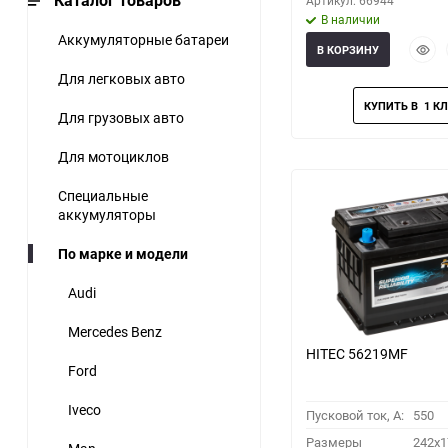
Каталог товаров
Артикул: 66944
В наличии
Аккумуляторные батареи
Быст
В КОРЗИНУ
прос
Для легковых авто
Для грузовых авто
Для мотоциклов
Специальные
аккумуляторы
По марке и модели
Audi
Mercedes Benz
HITEC 56219MF
Ford
Iveco
Пусковой ток, A:
550
Размеры
242x1