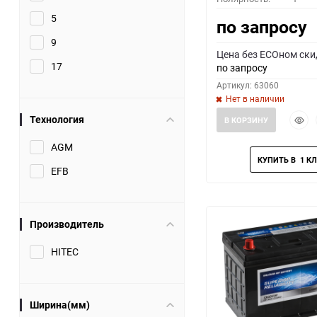
5
по запросу
9
Цена без ECOном ски
17
по запросу
Артикул: 63060
Нет в наличии
Быст
Технология
В КОРЗИНУ
прос
AGM
EFB
Производитель
HITEC
Ширина(мм)