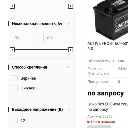
60
90
Номинальная емкость, Ач
150
ACTIVE FROST 6СТ-60
3-R
Пусковой ток, A:
500
Способ крепления
Размеры
242x1
(ДхШхВ), мм:
Верхнее
Полярность:
0
Нижнее
по запросу
Цена без ECOном ски
Выходное напряжение (В)
по запросу
Артикул: 65975
12
Нет в наличии