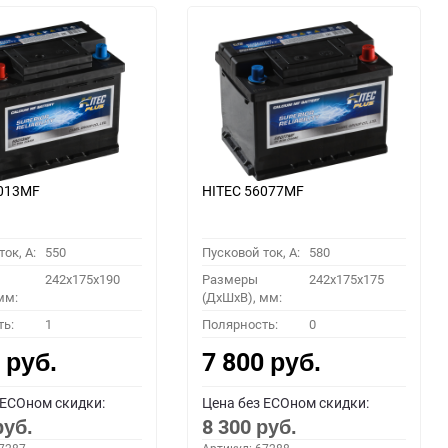
6013MF
HITEC 56077MF
ок, A:
550
Пусковой ток, A:
580
242x175x190
Размеры
242x175x175
мм:
(ДхШхВ), мм:
ть:
1
Полярность:
0
0
7 800
руб.
руб.
 ECOном скидки:
Цена без ECOном скидки:
8 300
руб.
руб.