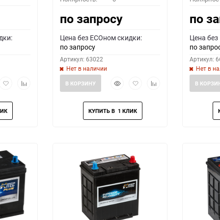
по запросу
по з
дки:
Цена без ECOном скидки:
Цена без
по запросу
по запро
Артикул: 63022
Артикул: 
Нет в наличии
Нет в н
рый
Добавить
Добавить
Быстрый
Добавить
Добавить
В КОРЗИНУ
В КОРЗИ
мотр
в
к
просмотр
в
к
избранное
сравнению
избранное
сравнению