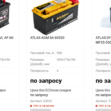
VL АF 60-
ATLAS AGM SA 60520
ATLAS D
MF35-55
Пусковой ток, A:
950
Пусковой т
75x190
Размеры
393x175x190
Размеры
(ДхШхВ), мм:
(ДхШхВ), 
Полярность:
0
Полярнос
по запросу
по з
дки:
Цена без ECOном скидки:
Цена без
по запросу
по запро
Артикул: 63025
Артикул: 
Нет в наличии
Нет в н