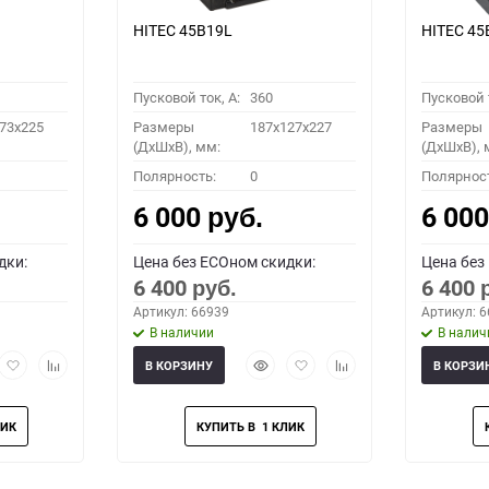
HITEC 45B19L
HITEC 45
Пусковой ток, A:
360
Пусковой т
73x225
Размеры
187x127x227
Размеры
(ДхШхВ), мм:
(ДхШхВ), 
Полярность:
0
Полярнос
6 000
6 00
руб.
дки:
Цена без ECOном скидки:
Цена без
6 400
6 400
руб.
Артикул: 66939
Артикул: 
В наличии
В налич
рый
Добавить
Добавить
Быстрый
Добавить
Добавить
В КОРЗИНУ
В КОРЗИ
мотр
в
к
просмотр
в
к
избранное
сравнению
избранное
сравнению