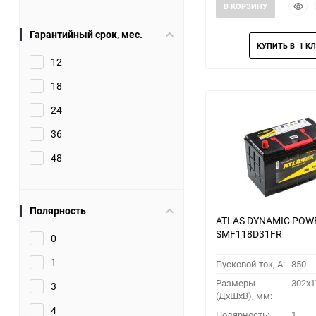
Быст
В КОРЗИНУ
прос
Гарантийный срок, мес.
12
18
24
36
48
Полярность
ATLAS DYNAMIC POW
SMF118D31FR
0
1
Пусковой ток, A:
850
Размеры
302x1
3
(ДхШхВ), мм:
4
Полярность:
1