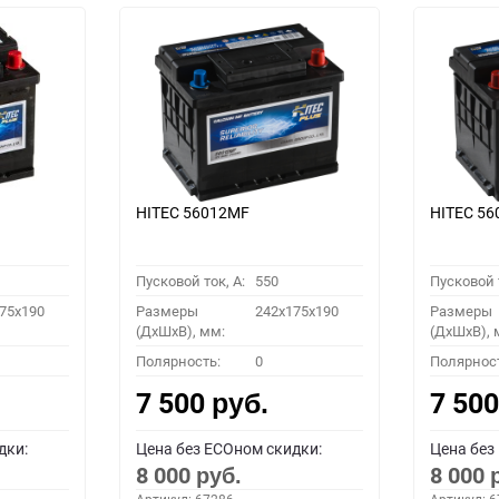
HITEC 56012MF
HITEC 5
Пусковой ток, A:
550
Пусковой т
75x190
Размеры
242x175x190
Размеры
(ДхШхВ), мм:
(ДхШхВ), 
Полярность:
0
Полярнос
7 500
7 50
руб.
дки:
Цена без ECOном скидки:
Цена без
8 000
8 000
руб.