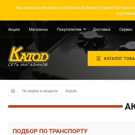
Мы используем файлы cookies для Вашего удобства пользо
подтверж
Акции
Магазины
Покупателям
Доставка
Сервис
КАТАЛОГ ТОВ
По марке и модели
Suzuki
А
ПО ТРАНСПОРТУ