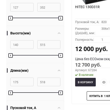
HITEC 130D31R
Пусковой ток, A:
820
Размеры
306x1
Высота(мм)
(ДхШхВ), мм:
Полярность:
1
12 000
руб.
Цена без ECOном ски
12 700
руб.
Длина(мм)
Артикул: 67284
В наличии
Быст
В КОРЗИНУ
прос
Пусковой ток, A