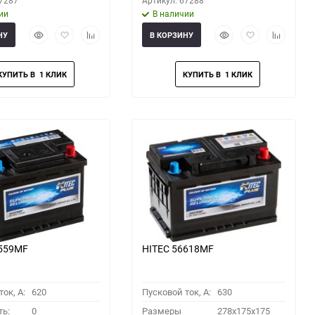
67287
Артикул: 67288
ии
В наличии
Быстрый
Добавить
Добавить
Быстрый
Добавить
Добавить
НУ
В КОРЗИНУ
просмотр
в
к
просмотр
в
к
избранное
сравнению
избранное
сравнени
6559MF
HITEC 56618MF
ок, A:
620
Пусковой ток, A:
630
ть:
0
Размеры
278x175x175