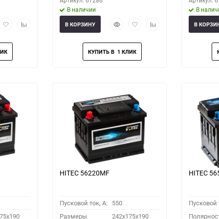
Артикул: 67286
Артикул: 
В наличии
В налич
рый
Добавить
Добавить
Быстрый
Добавить
Добавить
В КОРЗИНУ
В КОРЗИ
мотр
в
к
просмотр
в
к
избранное
сравнению
избранное
сравнению
HITEC 56220MF
HITEC 5
Пусковой ток, A:
550
Пусковой т
75x190
Размеры
242x175x190
Полярнос