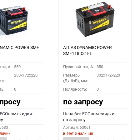
YNAMIC POWER SMF
ATLAS DYNAMIC POWER
0
SMF118D31FL
ок, A:
550
Пусковой ток, A:
850
230x172x220
Размеры
302x172x220
мм:
(ДхШхВ), мм:
ть:
0
Полярность:
0
апросу
по запросу
 ECOном скидки:
Цена без ECOном скидки:
су
по запросу
55683
Артикул: 63061
аличии
Нет в наличии