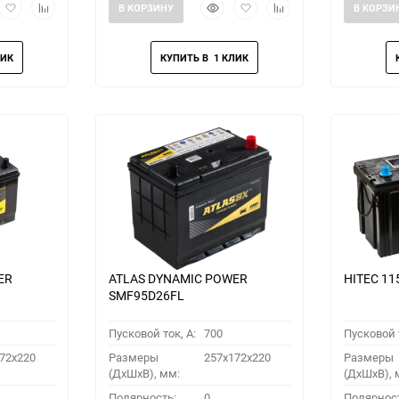
рый
Добавить
Добавить
Быстрый
Добавить
Добавить
В КОРЗИНУ
В КОРЗИ
мотр
в
к
просмотр
в
к
избранное
сравнению
избранное
сравнению
ER
ATLAS DYNAMIC POWER
HITEC 11
SMF95D26FL
Пусковой ток, A:
700
Пусковой т
72x220
Размеры
257x172x220
Размеры
(ДхШхВ), мм:
(ДхШхВ), 
Полярность:
0
Полярнос