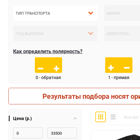
Как определить полярность?
0 - обратная
1 - прямая
Результаты подбора носят ор
Плитка
Компактно
Кол-во:
Цена (р.)
30