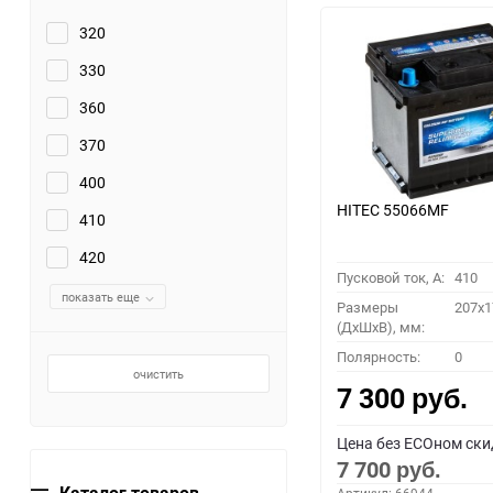
320
330
360
370
400
HITEC 55066MF
410
420
Пусковой ток, A:
410
показать еще
Размеры
207x1
(ДхШхВ), мм:
Полярность:
0
очистить
7 300
руб.
Цена без ECOном ски
7 700
руб.