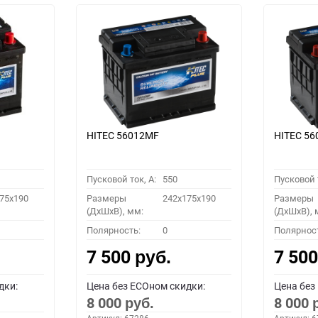
HITEC 56012MF
HITEC 5
Пусковой ток, A:
550
Пусковой т
75x190
Размеры
242x175x190
Размеры
(ДхШхВ), мм:
(ДхШхВ), 
Полярность:
0
Полярнос
7 500
7 50
руб.
дки:
Цена без ECOном скидки:
Цена без
8 000
8 000
руб.