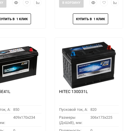
Быстрый
Добавить
Добавить
Быстрый
Добавить
Добавить
НУ
В КОРЗИНУ
просмотр
в
к
просмотр
в
к
избранное
сравнению
избранное
сравнени
5E41L
HITEC 130D31L
ок, A:
850
Пусковой ток, A:
820
409x170x234
Размеры
306x173x225
мм:
(ДхШхВ), мм:
ть:
0
Полярность:
0