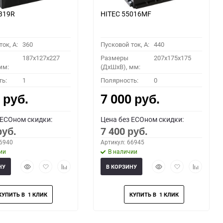
B19R
HITEC 55016MF
ок, A:
360
Пусковой ток, A:
440
187x127x227
Размеры
207x175x175
мм:
(ДхШхВ), мм:
ть:
1
Полярность:
0
0
7 000
руб.
руб.
 ECOном скидки:
Цена без ECOном скидки:
7 400
руб.
руб.
66940
Артикул: 66945
ии
В наличии
Быстрый
Добавить
Добавить
Быстрый
Добавить
Добавить
НУ
В КОРЗИНУ
просмотр
в
к
просмотр
в
к
избранное
сравнению
избранное
сравнени