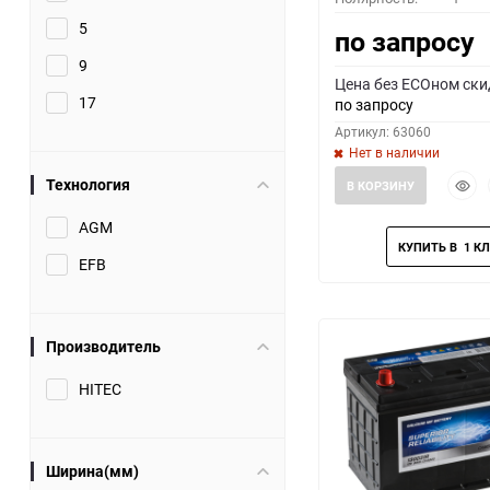
5
по запросу
9
Цена без ECOном ски
17
по запросу
Артикул: 63060
Нет в наличии
Быст
Технология
В КОРЗИНУ
прос
AGM
EFB
Производитель
HITEC
Ширина(мм)