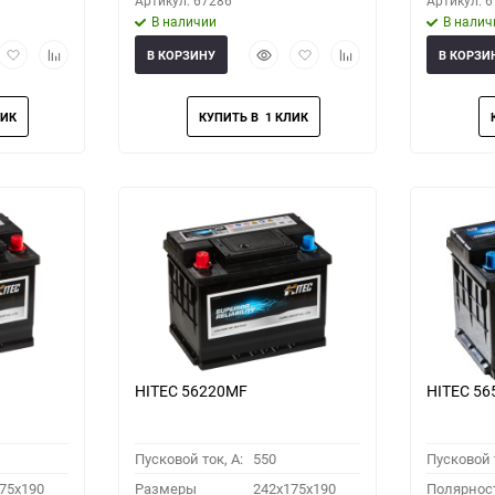
Артикул: 67286
Артикул: 
В наличии
В налич
рый
Добавить
Добавить
Быстрый
Добавить
Добавить
В КОРЗИНУ
В КОРЗИ
мотр
в
к
просмотр
в
к
избранное
сравнению
избранное
сравнению
HITEC 56220MF
HITEC 5
Пусковой ток, A:
550
Пусковой т
75x190
Размеры
242x175x190
Полярнос