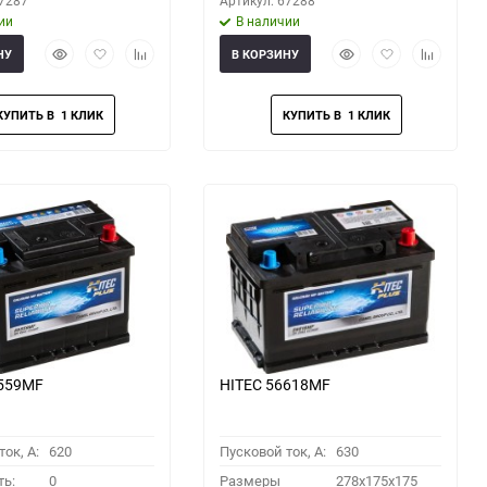
67287
Артикул: 67288
ии
В наличии
Быстрый
Добавить
Добавить
Быстрый
Добавить
Добавить
НУ
В КОРЗИНУ
просмотр
в
к
просмотр
в
к
избранное
сравнению
избранное
сравнени
6559MF
HITEC 56618MF
ок, A:
620
Пусковой ток, A:
630
ть:
0
Размеры
278x175x175