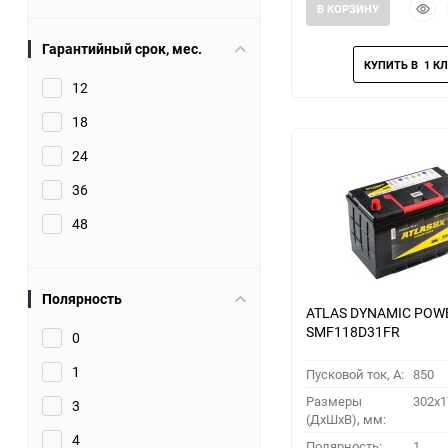
Быст
В КОРЗИНУ
прос
Гарантийный срок, мес.
12
18
24
36
48
Полярность
ATLAS DYNAMIC POW
SMF118D31FR
0
1
Пусковой ток, A:
850
Размеры
302x1
3
(ДхШхВ), мм:
4
Полярность:
1