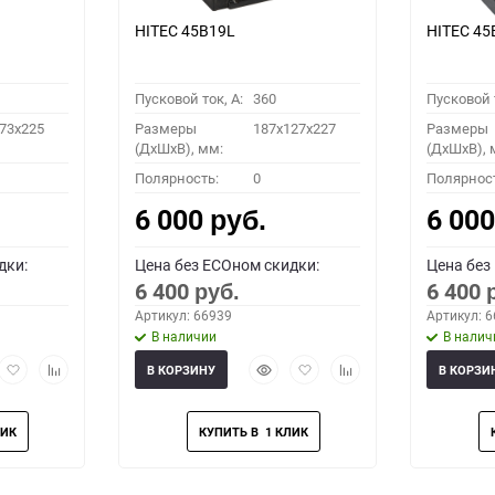
HITEC 45B19L
HITEC 45
Пусковой ток, A:
360
Пусковой т
73x225
Размеры
187x127x227
Размеры
(ДхШхВ), мм:
(ДхШхВ), 
Полярность:
0
Полярнос
6 000
6 00
руб.
дки:
Цена без ECOном скидки:
Цена без
6 400
6 400
руб.
Артикул: 66939
Артикул: 
В наличии
В налич
рый
Добавить
Добавить
Быстрый
Добавить
Добавить
В КОРЗИНУ
В КОРЗИ
мотр
в
к
просмотр
в
к
избранное
сравнению
избранное
сравнению