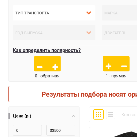
Как определить полярность?
0 - обратная
1 - прямая
Результаты подбора носят ор
Плитка
Компактно
Кол-во:
Цена (р.)
30