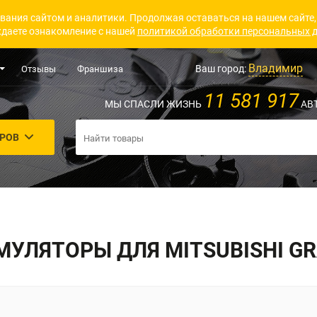
вания сайтом и аналитики. Продолжая оставаться на нашем сайте,
даете ознакомление с нашей
политикой обработки персональных 
Владимир
Ваш город:
Отзывы
Франшиза
11 581 917
МЫ СПАСЛИ ЖИЗНЬ
АВ
АРОВ
МУЛЯТОРЫ ДЛЯ MITSUBISHI GR