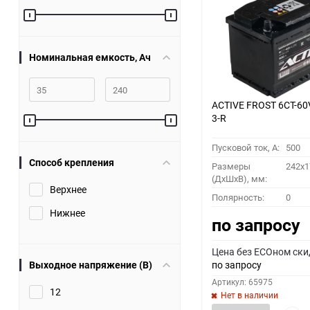
60
90
Номинальная емкость, Ач
150
ACTIVE FROST 6СТ-60
3-R
Пусковой ток, A:
500
Способ крепления
Размеры
242x1
(ДхШхВ), мм:
Верхнее
Полярность:
0
Нижнее
по запросу
Цена без ECOном ски
Выходное напряжение (В)
по запросу
Артикул: 65975
12
Нет в наличии