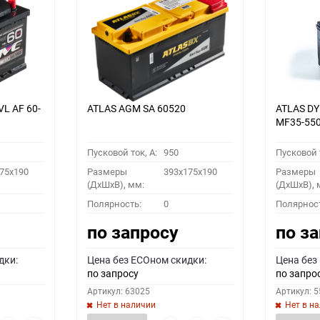
VL АF 60-
ATLAS AGM SA 60520
ATLAS D
MF35-55
Пусковой ток, A:
950
Пусковой т
75x190
Размеры
393x175x190
Размеры
(ДхШхВ), мм:
(ДхШхВ), 
Полярность:
0
Полярнос
по запросу
по з
дки:
Цена без ECOном скидки:
Цена без
по запросу
по запро
Артикул: 63025
Артикул: 
Нет в наличии
Нет в н