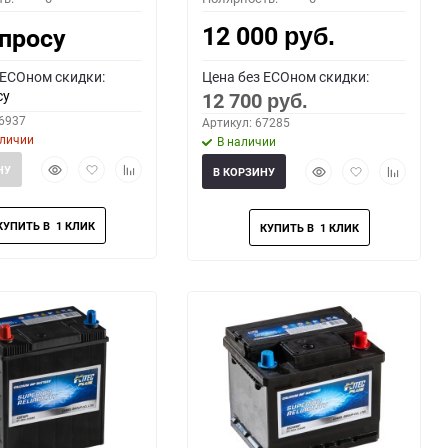
12 000
апросу
руб.
 ECOном скидки:
Цена без ECOном скидки:
су
12 700
руб.
66937
Артикул: 67285
аличии
В наличии
Быстрый
Добавить
Добавить
Быстрый
Добавить
Добавить
НУ
В КОРЗИНУ
просмотр
в
к
просмотр
в
к
избранное
сравнению
избранное
сравнени