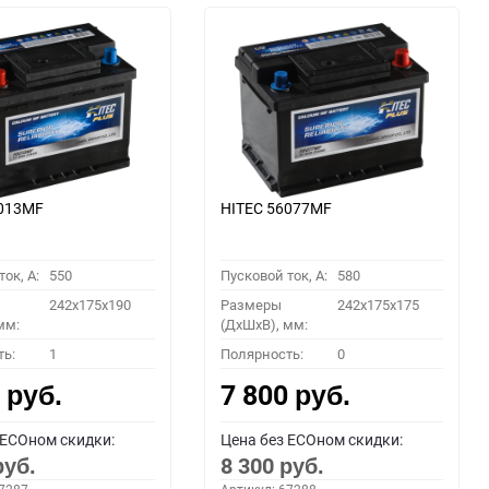
6013MF
HITEC 56077MF
ок, A:
550
Пусковой ток, A:
580
242x175x190
Размеры
242x175x175
мм:
(ДхШхВ), мм:
ть:
1
Полярность:
0
0
7 800
руб.
руб.
 ECOном скидки:
Цена без ECOном скидки:
8 300
руб.
руб.