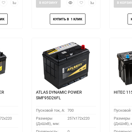
рый
Добавить
Добавить
Быстрый
Добавить
Добавить
В КОРЗИНУ
В КОРЗИ
мотр
в
к
просмотр
в
к
избранное
сравнению
избранное
сравнению
ER
ATLAS DYNAMIC POWER
HITEC 11
SMF95D26FL
Пусковой ток, A:
700
Пусковой т
72x220
Размеры
257x172x220
Размеры
(ДхШхВ), мм:
(ДхШхВ), 
Полярность:
0
Полярнос