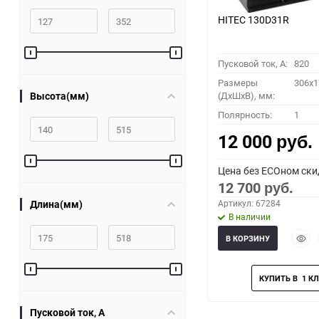
HITEC 130D31R
Пусковой ток, A:
820
Размеры
306x1
Высота(мм)
(ДхШхВ), мм:
Полярность:
1
12 000
руб.
Цена без ECOном ски
12 700
руб.
Длина(мм)
Артикул: 67284
В наличии
Быст
В КОРЗИНУ
прос
Пусковой ток, A