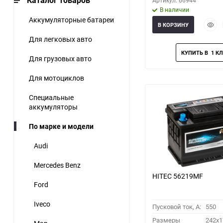
Каталог товаров
Артикул: 66944
В наличии
Аккумуляторные батареи
Быст
В КОРЗИНУ
прос
Для легковых авто
Для грузовых авто
Для мотоциклов
Специальные
аккумуляторы
По марке и модели
Audi
Mercedes Benz
HITEC 56219MF
Ford
Iveco
Пусковой ток, A:
550
Размеры
242x1