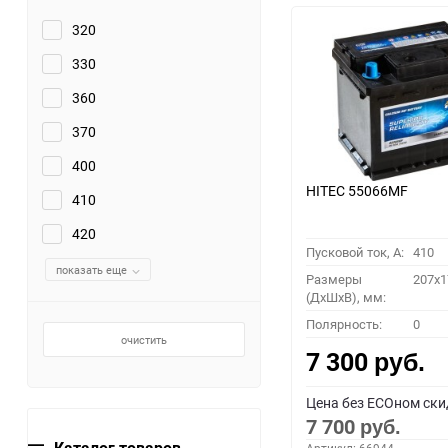
320
330
360
370
400
HITEC 55066MF
410
420
Пусковой ток, A:
410
показать еще
Размеры
207x1
(ДхШхВ), мм:
Полярность:
0
очистить
7 300
руб.
Цена без ECOном ски
7 700
руб.