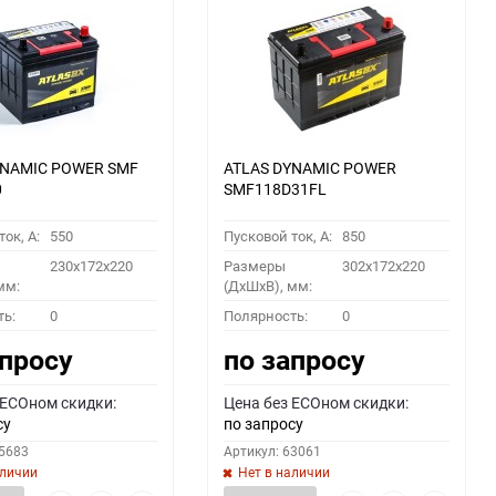
YNAMIC POWER SMF
ATLAS DYNAMIC POWER
0
SMF118D31FL
ок, A:
550
Пусковой ток, A:
850
230x172x220
Размеры
302x172x220
мм:
(ДхШхВ), мм:
ть:
0
Полярность:
0
апросу
по запросу
 ECOном скидки:
Цена без ECOном скидки:
су
по запросу
55683
Артикул: 63061
аличии
Нет в наличии