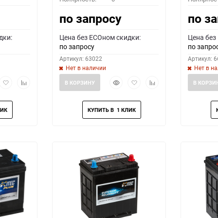
по запросу
по з
дки:
Цена без ECOном скидки:
Цена без
по запросу
по запро
Артикул: 63022
Артикул: 
Нет в наличии
Нет в н
рый
Добавить
Добавить
Быстрый
Добавить
Добавить
В КОРЗИНУ
В КОРЗИ
мотр
в
к
просмотр
в
к
избранное
сравнению
избранное
сравнению