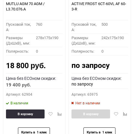
MUTLU AGM 70 AGM /
ACTIVE FROST 6СТ-60VL АF 60-
L3.70.076.A
3-R
Пусковой ток,
760
Пусковой ток,
500
A:
A:
Размеры
278x175x190
Размеры
242x175x190
(ДхШхВ), мм:
(ДхШхВ), мм:
Полярность:
0
Полярность:
0
по запросу
18 800
руб.
Цена без ECOном скидки:
Цена без ECOном скидки:
по запросу
19 400
руб.
Артикул: 62904
Артикул: 65975
В наличии
Нет в наличии
Добавить
Добавить
Добавить
Доба
В корзину
В корзину
в
к
в
к
избранное
сравнению
избранное
сравн