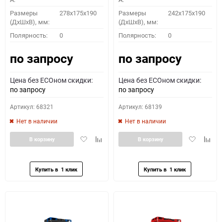
Размеры
278x175x190
Размеры
242x175x190
(ДхШхВ), мм:
(ДхШхВ), мм:
ПОДОБРАТЬ
Полярность:
0
Полярность:
0
по запросу
по запросу
Как определить полярность?
Цена без ECOном скидки:
Цена без ECOном скидки:
0 - обратная
1 - прямая
3 - обратная
4 - прямая
по запросу
по запросу
Артикул: 68321
Артикул: 68139
Нет в наличии
Нет в наличии
Добавить
Добавить
Добавить
Доба
В корзину
В корзину
в
к
в
к
избранное
сравнению
избранное
сравн