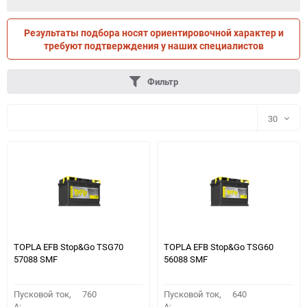
Результаты подбора носят ориентировочной характер и
ПО ПАРАМЕТРАМ
ПО ТРАНСПОРТУ
требуют подтверждения у наших специалистов
Фильтр
30
30
60
90
150
TOPLA EFB Stop&Go TSG70
TOPLA EFB Stop&Go TSG60
57088 SMF
56088 SMF
Пусковой ток,
760
Пусковой ток,
640
A:
A: