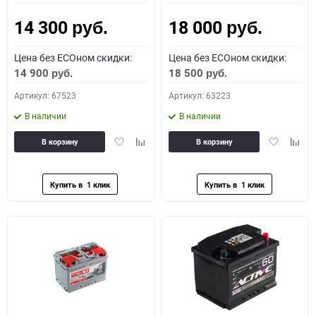
14 300
18 000
руб.
руб.
Цена без ECOном скидки:
Цена без ECOном скидки:
14 900
18 500
руб.
руб.
Артикул: 67523
Артикул: 63223
В наличии
В наличии
Добавить
Добавить
Добавить
Доба
В корзину
В корзину
в
к
в
к
избранное
сравнению
избранное
сравн