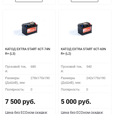
КАТОД EXTRA START 6СТ-74N
КАТОД EXTRA START 6СТ-60N
R+ (L3)
R+ (L2)
Пусковой ток,
680
Пусковой ток,
540
A:
A:
Размеры
278x175x190
Размеры
242x175x190
(ДхШхВ), мм:
(ДхШхВ), мм:
Полярность:
0
Полярность:
0
7 500
5 000
руб.
руб.
Цена без ECOном скидки:
Цена без ECOном скидки: