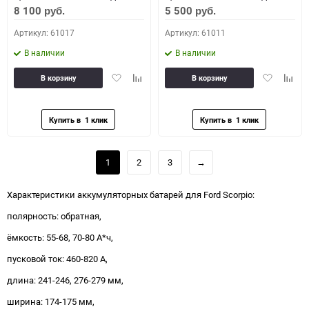
8 100
5 500
руб.
руб.
Артикул: 61017
Артикул: 61011
В наличии
В наличии
Добавить
Добавить
Добавить
Доба
В корзину
В корзину
в
к
в
к
избранное
сравнению
избранное
сравн
1
2
3
→
Характеристики аккумуляторных батарей для Ford Scorpio:
полярность: обратная,
ёмкость: 55-68, 70-80 А*ч,
пусковой ток: 460-820 А,
длина: 241-246, 276-279 мм,
ширина: 174-175 мм,