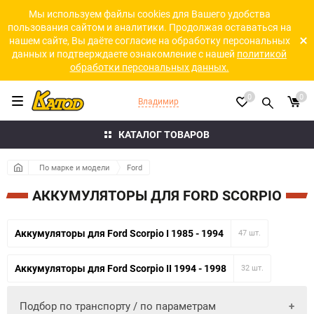
Мы используем файлы cookies для Вашего удобства
пользования сайтом и аналитики. Продолжая оставаться на
нашем сайте, Вы даёте согласие на обработку персональных
данных и подтверждаете ознакомление с нашей
политикой
обработки персональных данных.
0
0
Владимир
КАТАЛОГ ТОВАРОВ
По марке и модели
Ford
АККУМУЛЯТОРЫ ДЛЯ FORD SCORPIO
Аккумуляторы для Ford Scorpio I 1985 - 1994
47 шт.
Аккумуляторы для Ford Scorpio II 1994 - 1998
32 шт.
Подбор по транспорту / по параметрам