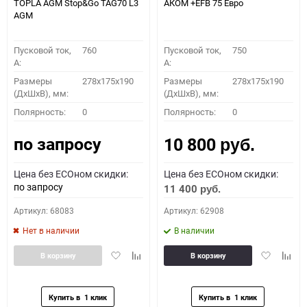
TOPLA AGM Stop&Go TAG70 L3
АКОМ +EFB 75 Евро
AGM
Пусковой ток,
760
Пусковой ток,
750
A:
A:
Размеры
278x175x190
Размеры
278x175x190
(ДхШхВ), мм:
(ДхШхВ), мм:
Полярность:
0
Полярность:
0
по запросу
10 800
руб.
Цена без ECOном скидки:
Цена без ECOном скидки:
по запросу
11 400
руб.
Артикул: 68083
Артикул: 62908
Нет в наличии
В наличии
Добавить
Добавить
Добавить
Доба
В корзину
В корзину
в
к
в
к
избранное
сравнению
избранное
сравн