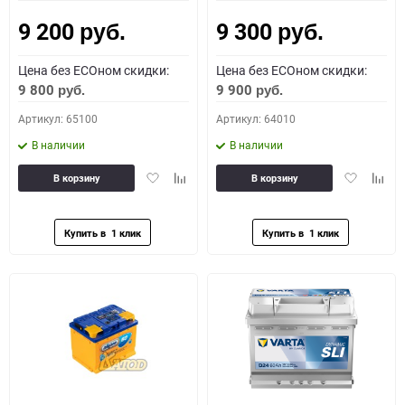
9 200
9 300
руб.
руб.
Цена без ECOном скидки:
Цена без ECOном скидки:
9 800
9 900
руб.
руб.
Артикул: 65100
Артикул: 64010
В наличии
В наличии
Добавить
Добавить
Добавить
Доба
В корзину
В корзину
в
к
в
к
избранное
сравнению
избранное
сравн