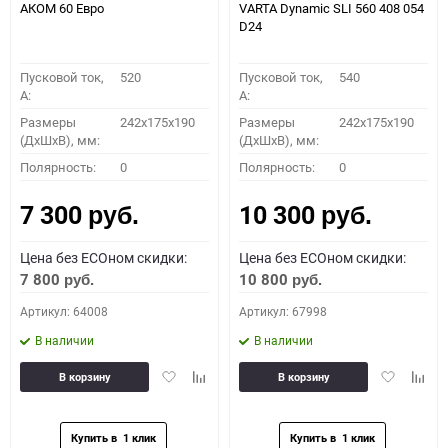
АКОМ 60 Евро
VARTA Dynamic SLI 560 408 054
D24
Пусковой ток,
520
Пусковой ток,
540
A:
A:
Размеры
242x175x190
Размеры
242x175x190
(ДхШхВ), мм:
(ДхШхВ), мм:
Полярность:
0
Полярность:
0
7 300
10 300
руб.
руб.
Цена без ECOном скидки:
Цена без ECOном скидки:
7 800
10 800
руб.
руб.
Артикул: 64008
Артикул: 67998
В наличии
В наличии
Добавить
Добавить
Добавить
Доба
В корзину
В корзину
в
к
в
к
избранное
сравнению
избранное
сравн