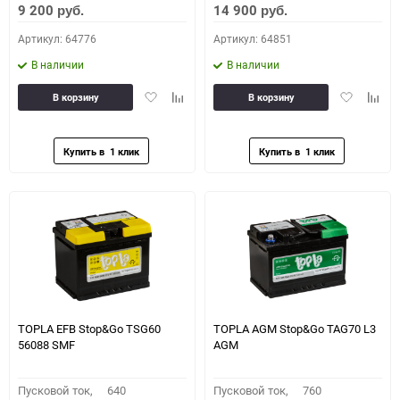
9 200
14 900
руб.
руб.
Артикул: 64776
Артикул: 64851
В наличии
В наличии
Добавить
Добавить
Добавить
Доба
В корзину
В корзину
в
к
в
к
избранное
сравнению
избранное
сравн
TOPLA EFB Stop&Go TSG60
TOPLA AGM Stop&Go TAG70 L3
56088 SMF
AGM
Пусковой ток,
640
Пусковой ток,
760