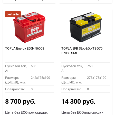
Bestseller
TOPLA Energy E60H 56008
TOPLA EFB Stop&Go TSG70
57088 SMF
Пусковой ток,
600
Пусковой ток,
760
A:
A:
Размеры
242x175x190
Размеры
278x175x190
(ДхШхВ), мм:
(ДхШхВ), мм:
Полярность:
0
Полярность:
0
8 700
14 300
руб.
руб.
Цена без ECOном скидки:
Цена без ECOном скидки: