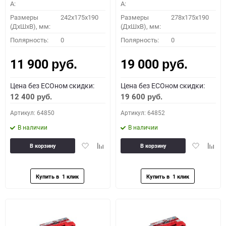
A:
A:
Размеры
242x175x190
Размеры
278x175x190
(ДхШхВ), мм:
(ДхШхВ), мм:
Полярность:
0
Полярность:
0
11 900
19 000
руб.
руб.
Цена без ECOном скидки:
Цена без ECOном скидки:
12 400
19 600
руб.
руб.
Артикул: 64850
Артикул: 64852
В наличии
В наличии
Добавить
Добавить
Добавить
Доба
В корзину
В корзину
в
к
в
к
избранное
сравнению
избранное
сравн