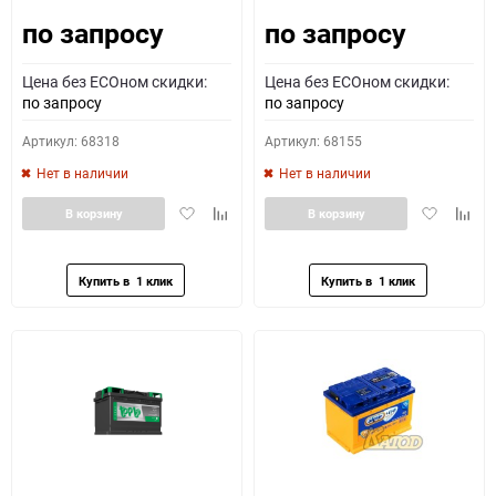
по запросу
по запросу
Цена без ECOном скидки:
Цена без ECOном скидки:
по запросу
по запросу
Артикул: 68318
Артикул: 68155
Нет в наличии
Нет в наличии
Добавить
Добавить
Добавить
Доба
В корзину
В корзину
в
к
в
к
избранное
сравнению
избранное
сравн