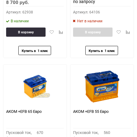
по запросу
8 700
руб.
Артикул: 62938
Артикул: 64106
В наличии
Нет в наличии
Добавить
Добавить
Добавить
Доба
В корзину
В корзину
в
к
в
к
избранное
сравнению
избранное
сравн
АКОМ +EFB 65 Евро
АКОМ +EFB 55 Евро
Пусковой ток,
670
Пусковой ток,
560