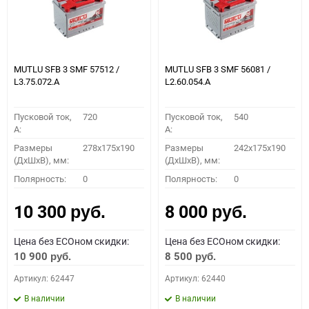
MUTLU SFB 3 SMF 57512 /
MUTLU SFB 3 SMF 56081 /
L3.75.072.A
L2.60.054.A
Пусковой ток,
720
Пусковой ток,
540
A:
A:
Размеры
278x175x190
Размеры
242x175x190
(ДхШхВ), мм:
(ДхШхВ), мм:
Полярность:
0
Полярность:
0
10 300
8 000
руб.
руб.
Цена без ECOном скидки:
Цена без ECOном скидки:
10 900
8 500
руб.
руб.
Артикул: 62447
Артикул: 62440
В наличии
В наличии