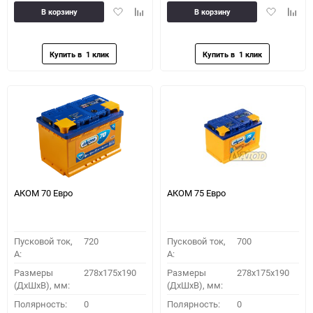
Добавить
Добавить
Добавить
Доба
В корзину
В корзину
в
к
в
к
избранное
сравнению
избранное
сравн
АКОМ 70 Евро
АКОМ 75 Евро
Пусковой ток,
720
Пусковой ток,
700
A:
A:
Размеры
278x175x190
Размеры
278x175x190
(ДхШхВ), мм:
(ДхШхВ), мм:
Полярность:
0
Полярность:
0