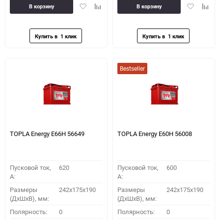
Добавить
Добавить
Добавить
Доба
В корзину
В корзину
в
к
в
к
избранное
сравнению
избранное
сравн
Bestseller
TOPLA Energy E66H 56649
TOPLA Energy E60H 56008
Пусковой ток,
620
Пусковой ток,
600
A:
A:
Размеры
242x175x190
Размеры
242x175x190
(ДхШхВ), мм:
(ДхШхВ), мм:
Полярность:
0
Полярность:
0