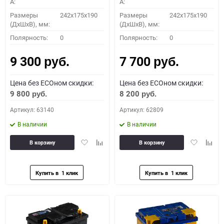
A:
A:
Размеры
242x175x190
Размеры
242x175x190
(ДхШхВ), мм:
(ДхШхВ), мм:
Полярность:
0
Полярность:
0
9 300
7 700
руб.
руб.
Цена без ECOном скидки:
Цена без ECOном скидки:
9 800
8 200
руб.
руб.
Артикул: 63140
Артикул: 62809
В наличии
В наличии
Добавить
Добавить
Добавить
Доба
В корзину
В корзину
в
к
в
к
избранное
сравнению
избранное
сравн