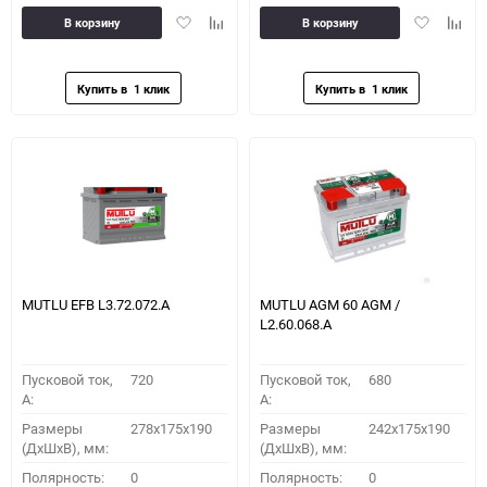
Добавить
Добавить
Добавить
Доба
В корзину
В корзину
в
к
в
к
избранное
сравнению
избранное
сравн
MUTLU EFB L3.72.072.A
MUTLU AGM 60 AGM /
L2.60.068.A
Пусковой ток,
720
Пусковой ток,
680
A:
A:
Размеры
278x175x190
Размеры
242x175x190
(ДхШхВ), мм:
(ДхШхВ), мм:
Полярность:
0
Полярность:
0