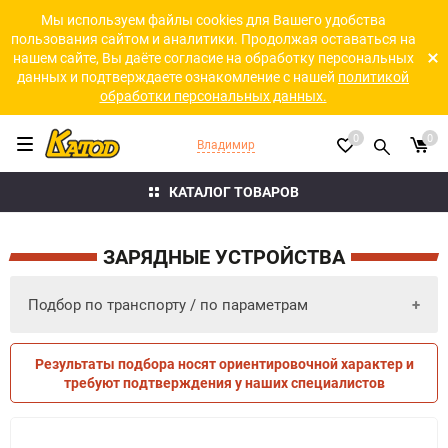
Мы используем файлы cookies для Вашего удобства
пользования сайтом и аналитики. Продолжая оставаться на
нашем сайте, Вы даёте согласие на обработку персональных
данных и подтверждаете ознакомление с нашей
политикой
обработки персональных данных.
0
0
Владимир
КАТАЛОГ ТОВАРОВ
ЗАРЯДНЫЕ УСТРОЙСТВА
Подбор по транспорту / по параметрам
Результаты подбора носят ориентировочной характер и
ПО ПАРАМЕТРАМ
ПО ТРАНСПОРТУ
требуют подтверждения у наших специалистов