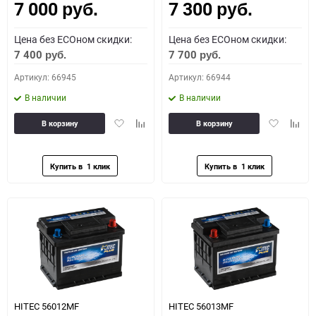
7 000
7 300
руб.
руб.
Цена без ECOном скидки:
Цена без ECOном скидки:
7 400
7 700
руб.
руб.
Артикул: 66945
Артикул: 66944
В наличии
В наличии
Добавить
Добавить
Добавить
Доба
В корзину
В корзину
в
к
в
к
избранное
сравнению
избранное
сравн
HITEC 56012MF
HITEC 56013MF