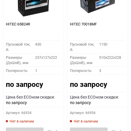
HITEC 65B24R
HITEC 70018MF
Пусковой ток,
430
Пусковой ток,
1150
A:
A:
Размеры
237x127x222
Размеры
510x222x228
(ДхШхВ), мм:
(ДхШхВ), мм:
Полярность:
1
Полярность:
3
по запросу
по запросу
Цена без ECOном скидки:
Цена без ECOном скидки:
по запросу
по запросу
Артикул: 66934
Артикул: 66956
Нет в наличии
Нет в наличии