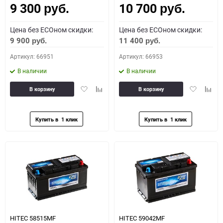
9 300
10 700
руб.
руб.
Цена без ECOном скидки:
Цена без ECOном скидки:
9 900
11 400
руб.
руб.
Артикул: 66951
Артикул: 66953
В наличии
В наличии
Добавить
Добавить
Добавить
Доба
В корзину
В корзину
в
к
в
к
избранное
сравнению
избранное
сравн
HITEC 58515MF
HITEC 59042MF