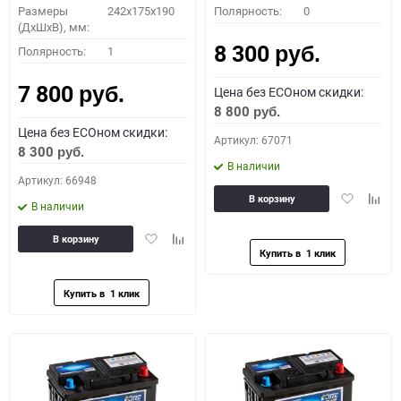
Размеры
242x175x190
Полярность:
0
(ДхШхВ), мм:
8 300
Полярность:
1
руб.
7 800
Цена без ECOном скидки:
руб.
8 800
руб.
Цена без ECOном скидки:
Артикул: 67071
8 300
руб.
В наличии
Артикул: 66948
Добавить
Доба
В корзину
В наличии
в
к
избранное
сравн
Добавить
Добавить
В корзину
в
к
избранное
сравнению