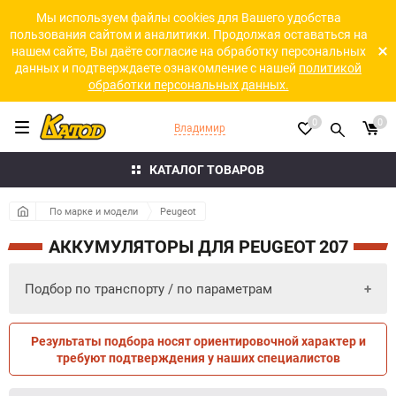
Мы используем файлы cookies для Вашего удобства
пользования сайтом и аналитики. Продолжая оставаться на
нашем сайте, Вы даёте согласие на обработку персональных
данных и подтверждаете ознакомление с нашей
политикой
обработки персональных данных.
0
0
Владимир
КАТАЛОГ ТОВАРОВ
По марке и модели
Peugeot
АККУМУЛЯТОРЫ ДЛЯ PEUGEOT 207
Подбор по транспорту / по параметрам
Результаты подбора носят ориентировочной характер и
ПО ПАРАМЕТРАМ
ПО ТРАНСПОРТУ
требуют подтверждения у наших специалистов