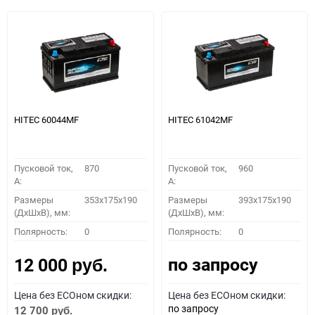
HITEC 60044MF
HITEC 61042MF
Пусковой ток,
870
Пусковой ток,
960
A:
A:
Размеры
353x175x190
Размеры
393x175x190
(ДхШхВ), мм:
(ДхШхВ), мм:
Полярность:
0
Полярность:
0
по запросу
12 000
руб.
Цена без ECOном скидки:
Цена без ECOном скидки:
по запросу
12 700
руб.