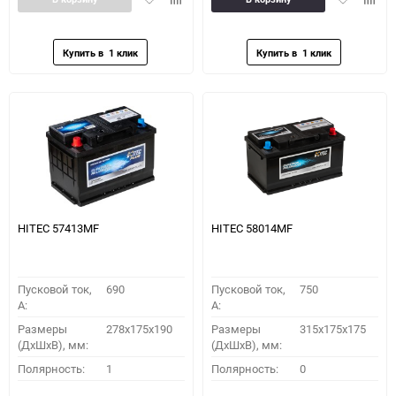
в
к
в
к
избранное
сравнению
избранное
сравн
HITEC 57413MF
HITEC 58014MF
Пусковой ток,
690
Пусковой ток,
750
A:
A:
Размеры
278x175x190
Размеры
315x175x175
(ДхШхВ), мм:
(ДхШхВ), мм:
Полярность:
1
Полярность:
0