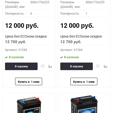
Размеры
306x173x225
Размеры
306x173x225
(ДхШхВ), мм:
(ДхШхВ), мм:
Полярность:
0
Полярность:
1
12 000
12 000
руб.
руб.
Цена без ECOном скидки:
Цена без ECOном скидки:
12 700
12 700
руб.
руб.
Артикул: 67285
Артикул: 67284
В наличии
В наличии
Добавить
Добавить
Добавить
Доба
В корзину
В корзину
в
к
в
к
избранное
сравнению
избранное
сравн