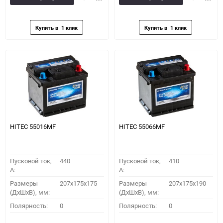
в
к
в
к
избранное
сравнению
избранное
сравн
HITEC 55016MF
HITEC 55066MF
Пусковой ток,
440
Пусковой ток,
410
A:
A:
Размеры
207x175x175
Размеры
207x175x190
(ДхШхВ), мм:
(ДхШхВ), мм:
Полярность:
0
Полярность:
0