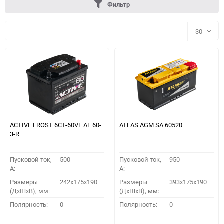
Фильтр
30
30
60
90
150
ACTIVE FROST 6СТ-60VL АF 60-
ATLAS AGM SA 60520
3-R
Пусковой ток,
500
Пусковой ток,
950
A:
A:
Размеры
242x175x190
Размеры
393x175x190
(ДхШхВ), мм:
(ДхШхВ), мм:
ПОДОБРАТЬ
Полярность:
0
Полярность:
0