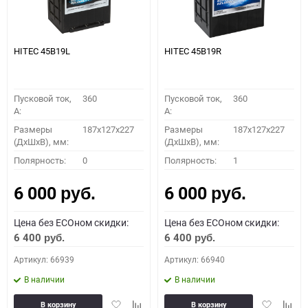
HITEC 45B19L
HITEC 45B19R
Пусковой ток,
360
Пусковой ток,
360
A:
A:
Размеры
187x127x227
Размеры
187x127x227
(ДхШхВ), мм:
(ДхШхВ), мм:
Полярность:
0
Полярность:
1
6 000
6 000
руб.
руб.
Цена без ECOном скидки:
Цена без ECOном скидки:
6 400
6 400
руб.
руб.
Артикул: 66939
Артикул: 66940
В наличии
В наличии
Добавить
Добавить
Добавить
Доба
В корзину
В корзину