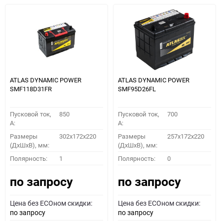
ATLAS DYNAMIC POWER
ATLAS DYNAMIC POWER
SMF118D31FR
SMF95D26FL
Пусковой ток,
850
Пусковой ток,
700
A:
A:
Размеры
302x172x220
Размеры
257x172x220
(ДхШхВ), мм:
(ДхШхВ), мм:
Полярность:
1
Полярность:
0
по запросу
по запросу
Цена без ECOном скидки:
Цена без ECOном скидки:
по запросу
по запросу