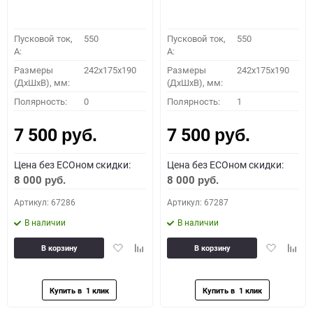
Пусковой ток,
550
Пусковой ток,
550
A:
A:
Размеры
242x175x190
Размеры
242x175x190
(ДхШхВ), мм:
(ДхШхВ), мм:
Полярность:
0
Полярность:
1
7 500
7 500
руб.
руб.
Цена без ECOном скидки:
Цена без ECOном скидки:
8 000
8 000
руб.
руб.
Артикул: 67286
Артикул: 67287
В наличии
В наличии
Добавить
Добавить
Добавить
Доба
В корзину
В корзину
в
к
в
к
избранное
сравнению
избранное
сравн