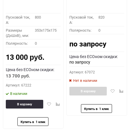
Пусковой ток,
800
Пусковой ток,
820
A:
A:
Размеры
353x175x175
Полярность:
0
(ДхШхВ), мм:
по запросу
Полярность:
0
13 000
Цена без ECOном скидки:
руб.
по запросу
Цена без ECOном скидки:
Артикул: 67072
13 700
руб.
Нет в наличии
Артикул: 67222
Добавить
Доба
В корзину
В наличии
в
к
избранное
сравн
Добавить
Добавить
В корзину
в
к
избранное
сравнению