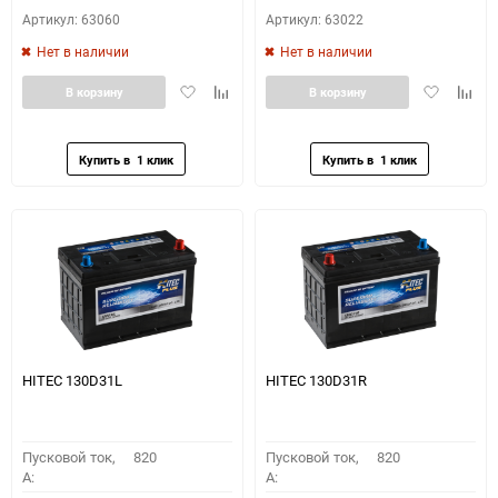
Артикул: 63060
Артикул: 63022
Нет в наличии
Нет в наличии
Добавить
Добавить
Добавить
Доба
В корзину
В корзину
в
к
в
к
избранное
сравнению
избранное
сравн
HITEC 130D31L
HITEC 130D31R
Пусковой ток,
820
Пусковой ток,
820
A:
A: