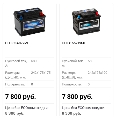
HITEC 56077MF
HITEC 56219MF
Пусковой ток,
580
Пусковой ток,
550
A:
A:
Размеры
242x175x175
Размеры
242x175x190
(ДхШхВ), мм:
(ДхШхВ), мм:
Полярность:
0
Полярность:
0
7 800
7 800
руб.
руб.
Цена без ECOном скидки:
Цена без ECOном скидки:
8 300
8 300
руб.
руб.