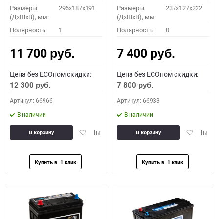
Размеры
296х187х191
Размеры
237x127x222
(ДхШхВ), мм:
(ДхШхВ), мм:
Полярность:
1
Полярность:
0
11 700
7 400
руб.
руб.
Цена без ECOном скидки:
Цена без ECOном скидки:
12 300
7 800
руб.
руб.
Артикул: 66966
Артикул: 66933
В наличии
В наличии
Добавить
Добавить
Добавить
Доба
В корзину
В корзину
в
к
в
к
избранное
сравнению
избранное
сравн