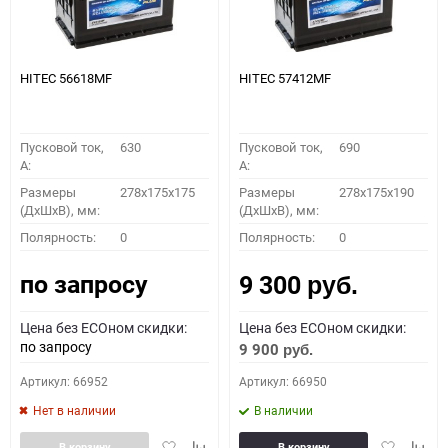
HITEC 56618MF
HITEC 57412MF
Пусковой ток,
630
Пусковой ток,
690
A:
A:
Размеры
278x175x175
Размеры
278x175x190
(ДхШхВ), мм:
(ДхШхВ), мм:
Полярность:
0
Полярность:
0
по запросу
9 300
руб.
Цена без ECOном скидки:
Цена без ECOном скидки:
по запросу
9 900
руб.
Артикул: 66952
Артикул: 66950
Нет в наличии
В наличии
Добавить
Добавить
Добавить
Доба
В корзину
В корзину