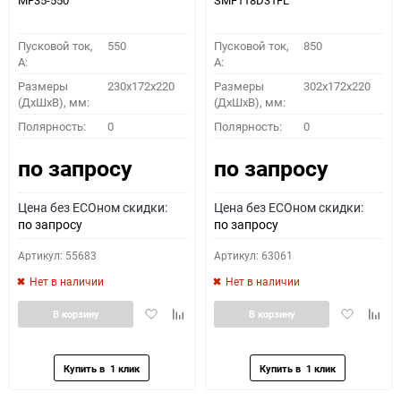
MF35-550
SMF118D31FL
Пусковой ток,
550
Пусковой ток,
850
A:
A:
Размеры
230x172x220
Размеры
302x172x220
(ДхШхВ), мм:
(ДхШхВ), мм:
Полярность:
0
Полярность:
0
по запросу
по запросу
Цена без ECOном скидки:
Цена без ECOном скидки:
по запросу
по запросу
Артикул: 55683
Артикул: 63061
Нет в наличии
Нет в наличии
Добавить
Добавить
Добавить
Доба
В корзину
В корзину
в
к
в
к
избранное
сравнению
избранное
сравн