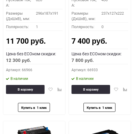
A:
A:
Размеры
296х187х191
Размеры
237x127x222
(ДхШхВ), мм:
(ДхШхВ), мм:
Полярность:
1
Полярность:
0
11 700
7 400
руб.
руб.
Цена без ECOном скидки:
Цена без ECOном скидки:
12 300
7 800
руб.
руб.
Артикул: 66966
Артикул: 66933
В наличии
В наличии
Добавить
Добавить
Добавить
Доба
В корзину
В корзину
в
к
в
к
избранное
сравнению
избранное
сравн