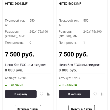
HITEC 56012MF
HITEC 56013MF
Пусковой ток,
550
Пусковой ток,
550
A:
A:
Размеры
242x175x190
Размеры
242x175x190
(ДхШхВ), мм:
(ДхШхВ), мм:
Полярность:
0
Полярность:
1
7 500
7 500
руб.
руб.
Цена без ECOном скидки:
Цена без ECOном скидки:
8 000
8 000
руб.
руб.
Артикул: 67286
Артикул: 67287
В наличии
В наличии
Добавить
Добавить
Добавить
Доба
В корзину
В корзину
в
к
в
к
избранное
сравнению
избранное
сравн