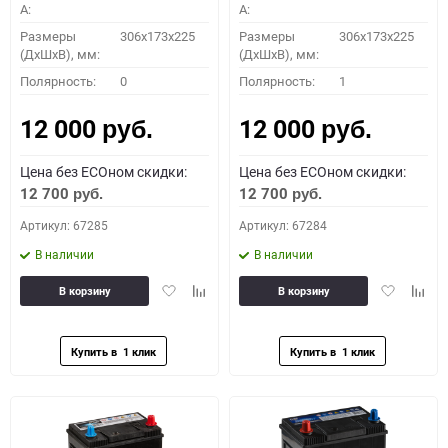
A:
A:
Размеры
306x173x225
Размеры
306x173x225
(ДхШхВ), мм:
(ДхШхВ), мм:
Полярность:
0
Полярность:
1
12 000
12 000
руб.
руб.
Цена без ECOном скидки:
Цена без ECOном скидки:
12 700
12 700
руб.
руб.
Артикул: 67285
Артикул: 67284
В наличии
В наличии
Добавить
Добавить
Добавить
Доба
В корзину
В корзину
в
к
в
к
избранное
сравнению
избранное
сравн