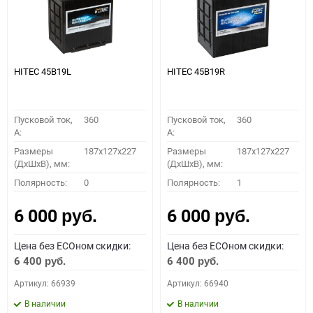
HITEC 45B19L
HITEC 45B19R
Пусковой ток,
360
Пусковой ток,
360
A:
A:
Размеры
187x127x227
Размеры
187x127x227
(ДхШхВ), мм:
(ДхШхВ), мм:
Полярность:
0
Полярность:
1
6 000
6 000
руб.
руб.
Цена без ECOном скидки:
Цена без ECOном скидки:
6 400
6 400
руб.
руб.
Артикул: 66939
Артикул: 66940
В наличии
В наличии