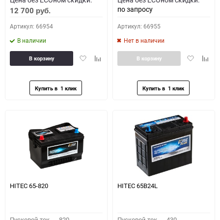
по запросу
12 700
руб.
Артикул: 66954
Артикул: 66955
В наличии
Нет в наличии
Добавить
Добавить
Добавить
Доба
В корзину
В корзину
в
к
в
к
избранное
сравнению
избранное
сравн
HITEC 65-820
HITEC 65B24L
Пусковой ток,
820
Пусковой ток,
430