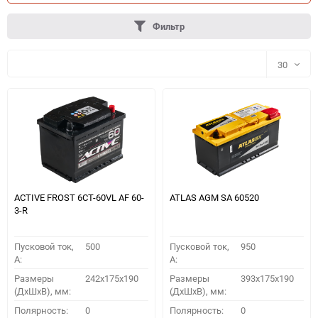
Фильтр
30
30
60
90
150
ACTIVE FROST 6СТ-60VL АF 60-
ATLAS AGM SA 60520
3-R
Пусковой ток,
500
Пусковой ток,
950
A:
A:
Размеры
242x175x190
Размеры
393x175x190
(ДхШхВ), мм:
(ДхШхВ), мм:
ПОДОБРАТЬ
Полярность:
0
Полярность:
0