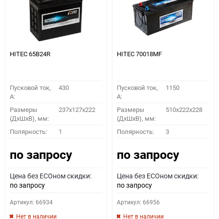
HITEC 65B24R
HITEC 70018MF
Пусковой ток,
430
Пусковой ток,
1150
A:
A:
Размеры
237x127x222
Размеры
510x222x228
(ДхШхВ), мм:
(ДхШхВ), мм:
Полярность:
1
Полярность:
3
по запросу
по запросу
Цена без ECOном скидки:
Цена без ECOном скидки:
по запросу
по запросу
Артикул: 66934
Артикул: 66956
Нет в наличии
Нет в наличии