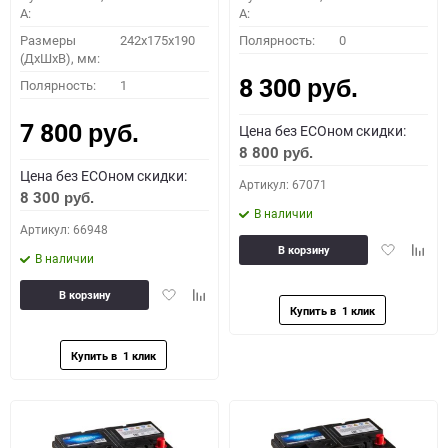
A:
A:
Размеры
242x175x190
Полярность:
0
(ДхШхВ), мм:
8 300
Полярность:
1
руб.
7 800
Цена без ECOном скидки:
руб.
8 800
руб.
Цена без ECOном скидки:
Артикул: 67071
8 300
руб.
В наличии
Артикул: 66948
Добавить
Доба
В корзину
В наличии
в
к
избранное
сравн
Добавить
Добавить
В корзину
в
к
избранное
сравнению