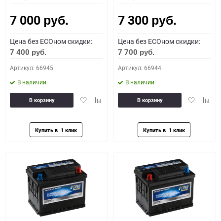
7 000
7 300
руб.
руб.
Цена без ECOном скидки:
Цена без ECOном скидки:
7 400
7 700
руб.
руб.
Артикул: 66945
Артикул: 66944
В наличии
В наличии
Добавить
Добавить
Добавить
Доба
В корзину
В корзину
в
к
в
к
избранное
сравнению
избранное
сравн