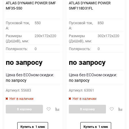
ATLAS DYNAMIC POWER SMF
ATLAS DYNAMIC POWER
MF35-550
SMF118D31FL
Пусковой ток,
550
Пусковой ток,
850
A:
A:
Размеры
230x172x220
Размеры
302x172x220
(ДхШхВ), мм:
(ДхШхВ), мм:
Полярность:
0
Полярность:
0
по запросу
по запросу
Цена без ECOном скидки:
Цена без ECOном скидки:
по запросу
по запросу
Артикул: 55683
Артикул: 63061
Нет в наличии
Нет в наличии
Добавить
Добавить
Добавить
Доба
В корзину
В корзину
в
к
в
к
избранное
сравнению
избранное
сравн