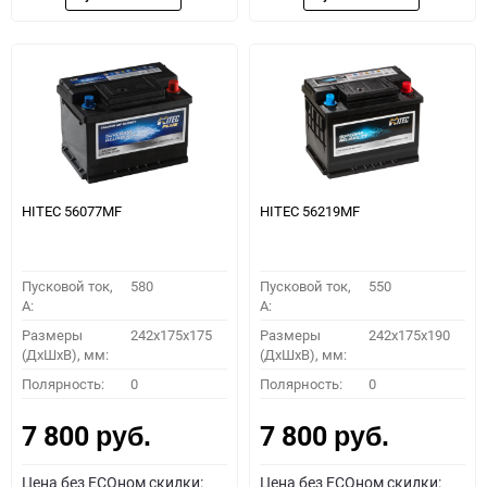
HITEC 56077MF
HITEC 56219MF
Пусковой ток,
580
Пусковой ток,
550
A:
A:
Размеры
242x175x175
Размеры
242x175x190
(ДхШхВ), мм:
(ДхШхВ), мм:
Полярность:
0
Полярность:
0
7 800
7 800
руб.
руб.
Цена без ECOном скидки:
Цена без ECOном скидки: