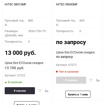
HITEC 58515MF
HITEC 59042MF
Пусковой ток,
800
Пусковой ток,
820
A:
A:
Размеры
353x175x175
Полярность:
0
(ДхШхВ), мм:
по запросу
Полярность:
0
13 000
Цена без ECOном скидки:
руб.
по запросу
Цена без ECOном скидки:
Артикул: 67072
13 700
руб.
Нет в наличии
Артикул: 67222
Добавить
Доба
В корзину
В наличии
в
к
избранное
сравн
Добавить
Добавить
В корзину
в
к
избранное
сравнению