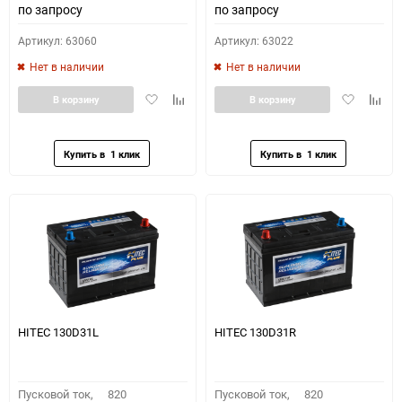
по запросу
по запросу
Артикул: 63060
Артикул: 63022
Нет в наличии
Нет в наличии
Добавить
Добавить
Добавить
Доба
В корзину
В корзину
в
к
в
к
избранное
сравнению
избранное
сравн
HITEC 130D31L
HITEC 130D31R
Пусковой ток,
820
Пусковой ток,
820