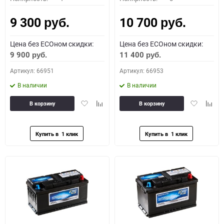
9 300
10 700
руб.
руб.
Цена без ECOном скидки:
Цена без ECOном скидки:
9 900
11 400
руб.
руб.
Артикул: 66951
Артикул: 66953
В наличии
В наличии
Добавить
Добавить
Добавить
Доба
В корзину
В корзину
в
к
в
к
избранное
сравнению
избранное
сравн