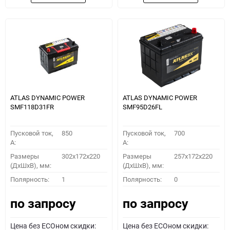
ATLAS DYNAMIC POWER
ATLAS DYNAMIC POWER
SMF118D31FR
SMF95D26FL
Пусковой ток,
850
Пусковой ток,
700
A:
A:
Размеры
302x172x220
Размеры
257x172x220
(ДхШхВ), мм:
(ДхШхВ), мм:
Полярность:
1
Полярность:
0
по запросу
по запросу
Цена без ECOном скидки:
Цена без ECOном скидки: