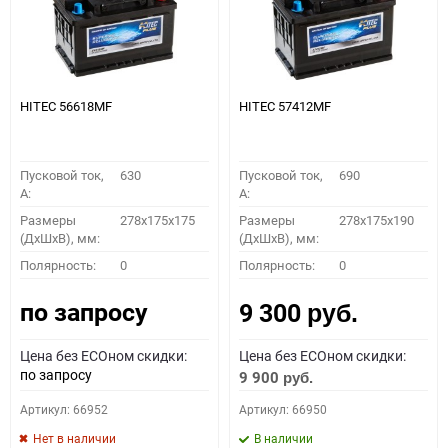
HITEC 56618MF
HITEC 57412MF
Пусковой ток,
630
Пусковой ток,
690
A:
A:
Размеры
278x175x175
Размеры
278x175x190
(ДхШхВ), мм:
(ДхШхВ), мм:
Полярность:
0
Полярность:
0
по запросу
9 300
руб.
Цена без ECOном скидки:
Цена без ECOном скидки:
по запросу
9 900
руб.
Артикул: 66952
Артикул: 66950
Нет в наличии
В наличии