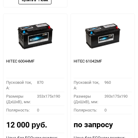
HITEC 60044MF
HITEC 61042MF
Пусковой ток,
870
Пусковой ток,
960
A:
A:
Размеры
353x175x190
Размеры
393x175x190
(ДхШхВ), мм:
(ДхШхВ), мм:
Полярность:
0
Полярность:
0
по запросу
12 000
руб.
Цена без ECOном скидки:
Цена без ECOном скидки: