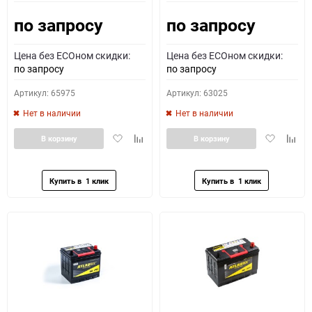
по запросу
по запросу
Как определить полярность?
Цена без ECOном скидки:
Цена без ECOном скидки:
0 - обратная
1 - прямая
3 - обратная
4 - прямая
по запросу
по запросу
Артикул: 65975
Артикул: 63025
Нет в наличии
Нет в наличии
Добавить
Добавить
Добавить
Доба
В корзину
В корзину
в
к
в
к
избранное
сравнению
избранное
сравн