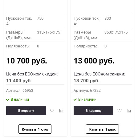
Пусковой ток,
750
Пусковой ток,
800
A:
A:
Размеры
315x175x175
Размеры
353x175x175
(ДхШхВ), мм:
(ДхШхВ), мм:
Полярность:
0
Полярность:
0
10 700
13 000
руб.
руб.
Цена без ECOном скидки:
Цена без ECOном скидки:
11 400
13 700
руб.
руб.
Артикул: 66953
Артикул: 67222
В наличии
В наличии
Добавить
Добавить
Добавить
Доба
В корзину
В корзину
в
к
в
к
избранное
сравнению
избранное
сравн