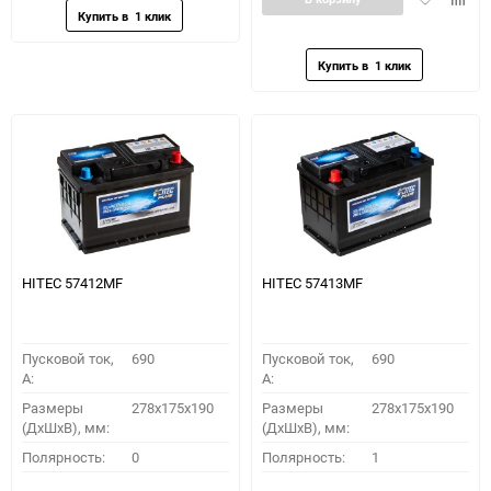
в
к
избранное
сравн
HITEC 57412MF
HITEC 57413MF
Пусковой ток,
690
Пусковой ток,
690
A:
A:
Размеры
278x175x190
Размеры
278x175x190
(ДхШхВ), мм:
(ДхШхВ), мм:
Полярность:
0
Полярность:
1