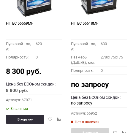
HITEC 56559MF
HITEC 56618MF
Пусковой ток,
620
Пусковой ток,
630
A:
A:
Полярность:
0
Размеры
278x175x175
(ДхШхВ), мм:
8 300
Полярность:
0
руб.
по запросу
Цена без ECOном скидки:
8 800
руб.
Цена без ECOном скидки:
Артикул: 67071
по запросу
В наличии
Артикул: 66952
Добавить
Добавить
В корзину
Нет в наличии
в
к
избранное
сравнению
Добавить
Доба
В корзину