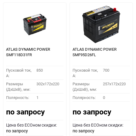
ATLAS DYNAMIC POWER
ATLAS DYNAMIC POWER
SMF118D31FR
SMF95D26FL
Пусковой ток,
850
Пусковой ток,
700
A:
A:
Размеры
302x172x220
Размеры
257x172x220
(ДхШхВ), мм:
(ДхШхВ), мм:
Полярность:
1
Полярность:
0
по запросу
по запросу
Цена без ECOном скидки:
Цена без ECOном скидки:
по запросу
по запросу