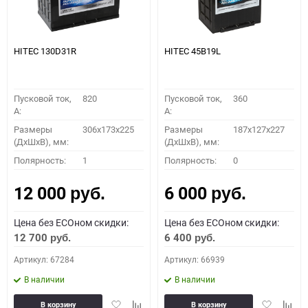
HITEC 130D31R
HITEC 45B19L
Пусковой ток,
820
Пусковой ток,
360
A:
A:
Размеры
306x173x225
Размеры
187x127x227
(ДхШхВ), мм:
(ДхШхВ), мм:
Полярность:
1
Полярность:
0
12 000
6 000
руб.
руб.
Цена без ECOном скидки:
Цена без ECOном скидки:
12 700
6 400
руб.
руб.
Артикул: 67284
Артикул: 66939
В наличии
В наличии
Добавить
Добавить
Добавить
Доба
В корзину
В корзину