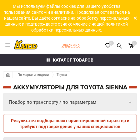
Мы используем файлы cookies для Вашего удобства
пользования сайтом и аналитики. Продолжая оставаться на
нашем сайте, Вы даёте согласие на обработку персональных
данных и подтверждаете ознакомление с нашей
политикой
обработки персональных данных.
0
0
Владимир
КАТАЛОГ ТОВАРОВ
По марке и модели
Toyota
АККУМУЛЯТОРЫ ДЛЯ TOYOTA SIENNA
Подбор по транспорту / по параметрам
Результаты подбора носят ориентировочной характер и
ПО ПАРАМЕТРАМ
ПО ТРАНСПОРТУ
требуют подтверждения у наших специалистов