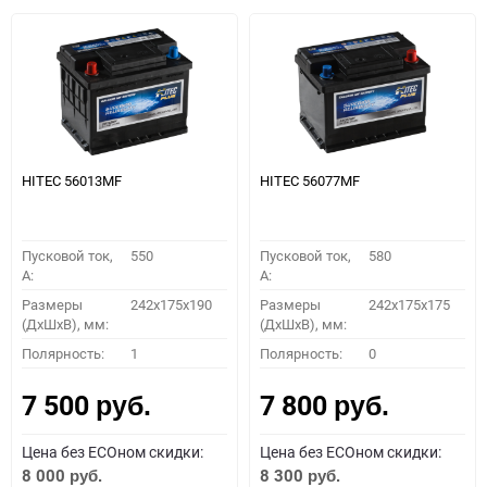
HITEC 56013MF
HITEC 56077MF
Пусковой ток,
550
Пусковой ток,
580
A:
A:
Размеры
242x175x190
Размеры
242x175x175
(ДхШхВ), мм:
(ДхШхВ), мм:
Полярность:
1
Полярность:
0
7 500
7 800
руб.
руб.
Цена без ECOном скидки:
Цена без ECOном скидки:
8 000
8 300
руб.
руб.