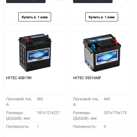
в
к
в
к
избранное
сравнению
избранное
сравн
HITEC 45B19R
HITEC 55016MF
Пусковой ток,
360
Пусковой ток,
440
A:
A:
Размеры
187x127x227
Размеры
207x175x175
(ДхШхВ), мм:
(ДхШхВ), мм:
Полярность:
1
Полярность:
0