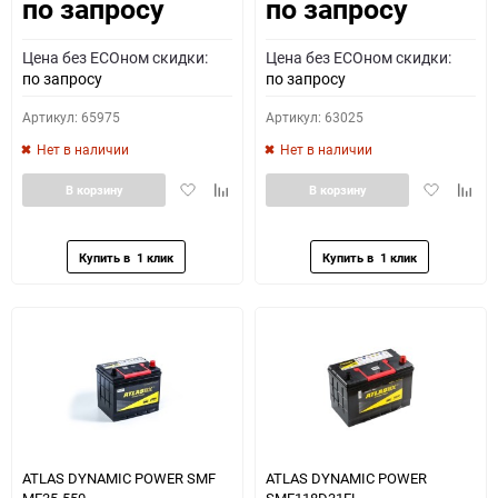
по запросу
по запросу
Как определить полярность?
Цена без ECOном скидки:
Цена без ECOном скидки:
0 - обратная
1 - прямая
3 - обратная
4 - прямая
по запросу
по запросу
Артикул: 65975
Артикул: 63025
Нет в наличии
Нет в наличии
Добавить
Добавить
Добавить
Доба
В корзину
В корзину
в
к
в
к
избранное
сравнению
избранное
сравн
ATLAS DYNAMIC POWER SMF
ATLAS DYNAMIC POWER