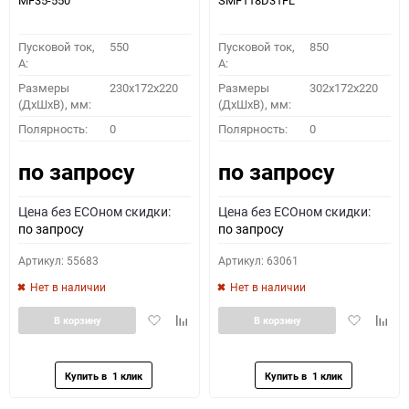
MF35-550
SMF118D31FL
Пусковой ток,
550
Пусковой ток,
850
A:
A:
Размеры
230x172x220
Размеры
302x172x220
(ДхШхВ), мм:
(ДхШхВ), мм:
Полярность:
0
Полярность:
0
по запросу
по запросу
Цена без ECOном скидки:
Цена без ECOном скидки:
по запросу
по запросу
Артикул: 55683
Артикул: 63061
Нет в наличии
Нет в наличии
Добавить
Добавить
Добавить
Доба
В корзину
В корзину
в
к
в
к
избранное
сравнению
избранное
сравн