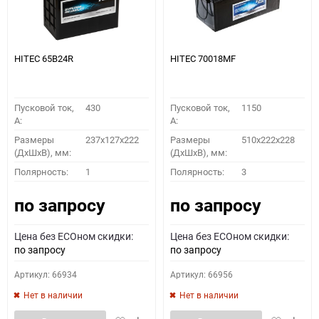
HITEC 65B24R
HITEC 70018MF
Пусковой ток,
430
Пусковой ток,
1150
A:
A:
Размеры
237x127x222
Размеры
510x222x228
(ДхШхВ), мм:
(ДхШхВ), мм:
Полярность:
1
Полярность:
3
по запросу
по запросу
Цена без ECOном скидки:
Цена без ECOном скидки:
по запросу
по запросу
Артикул: 66934
Артикул: 66956
Нет в наличии
Нет в наличии