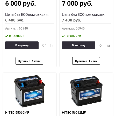
6 000
7 000
руб.
руб.
Цена без ECOном скидки:
Цена без ECOном скидки:
6 400
7 400
руб.
руб.
Артикул: 66940
Артикул: 66945
В наличии
В наличии
Добавить
Добавить
Добавить
Доба
В корзину
В корзину
в
к
в
к
избранное
сравнению
избранное
сравн
HITEC 55066MF
HITEC 56012MF