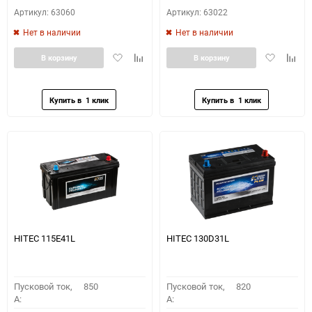
Артикул: 63060
Артикул: 63022
Нет в наличии
Нет в наличии
Добавить
Добавить
Добавить
Доба
В корзину
В корзину
в
к
в
к
избранное
сравнению
избранное
сравн
HITEC 115E41L
HITEC 130D31L
Пусковой ток,
850
Пусковой ток,
820
A:
A: