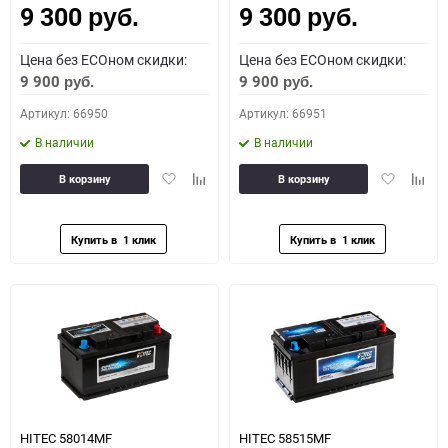
9 300
9 300
руб.
руб.
Цена без ECOном скидки:
Цена без ECOном скидки:
9 900
9 900
руб.
руб.
Артикул: 66950
Артикул: 66951
В наличии
В наличии
Добавить
Добавить
Добавить
Доба
В корзину
В корзину
в
к
в
к
избранное
сравнению
избранное
сравн
HITEC 58014MF
HITEC 58515MF