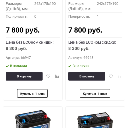
Размеры
242x175x190
Размеры
242x175x190
(ДхШхВ), мм:
(ДхШхВ), мм:
Полярность:
0
Полярность:
1
7 800
7 800
руб.
руб.
Цена без ECOном скидки:
Цена без ECOном скидки:
8 300
8 300
руб.
руб.
Артикул: 66947
Артикул: 66948
В наличии
В наличии
Добавить
Добавить
Добавить
Доба
В корзину
В корзину
в
к
в
к
избранное
сравнению
избранное
сравн