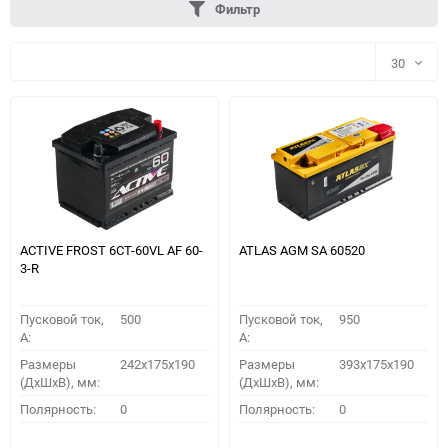
Фильтр
30
30
60
90
150
ACTIVE FROST 6СТ-60VL АF 60-
ATLAS AGM SA 60520
3-R
Пусковой ток,
500
Пусковой ток,
950
A:
A:
Размеры
242x175x190
Размеры
393x175x190
(ДхШхВ), мм:
(ДхШхВ), мм:
ПОДОБРАТЬ
Полярность:
0
Полярность:
0