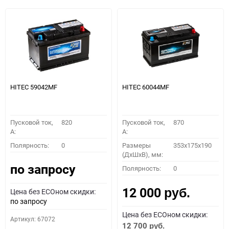
HITEC 59042MF
HITEC 60044MF
Пусковой ток,
820
Пусковой ток,
870
A:
A:
Полярность:
0
Размеры
353x175x190
(ДхШхВ), мм:
по запросу
Полярность:
0
12 000
Цена без ECOном скидки:
руб.
по запросу
Цена без ECOном скидки:
Артикул: 67072
12 700
руб.