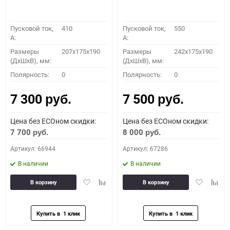
Пусковой ток,
410
Пусковой ток,
550
A:
A:
Размеры
207x175x190
Размеры
242x175x190
(ДхШхВ), мм:
(ДхШхВ), мм:
Полярность:
0
Полярность:
0
7 300
7 500
руб.
руб.
Цена без ECOном скидки:
Цена без ECOном скидки:
7 700
8 000
руб.
руб.
Артикул: 66944
Артикул: 67286
В наличии
В наличии
Добавить
Добавить
Добавить
Доба
В корзину
В корзину
в
к
в
к
избранное
сравнению
избранное
сравн