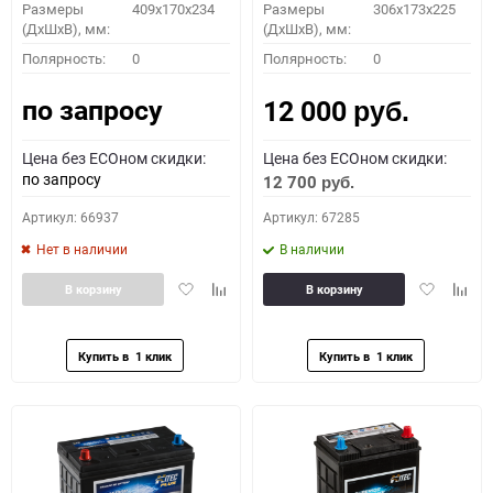
Размеры
409x170x234
Размеры
306x173x225
(ДхШхВ), мм:
(ДхШхВ), мм:
Полярность:
0
Полярность:
0
по запросу
12 000
руб.
Цена без ECOном скидки:
Цена без ECOном скидки:
по запросу
12 700
руб.
Артикул: 66937
Артикул: 67285
Нет в наличии
В наличии
Добавить
Добавить
Добавить
Доба
В корзину
В корзину
в
к
в
к
избранное
сравнению
избранное
сравн