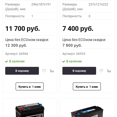
Размеры
296х187х191
Размеры
237x127x222
(ДхШхВ), мм:
(ДхШхВ), мм:
Полярность:
1
Полярность:
0
11 700
7 400
руб.
руб.
Цена без ECOном скидки:
Цена без ECOном скидки:
12 300
7 800
руб.
руб.
Артикул: 66966
Артикул: 66933
В наличии
В наличии
Добавить
Добавить
Добавить
Доба
В корзину
В корзину
в
к
в
к
избранное
сравнению
избранное
сравн