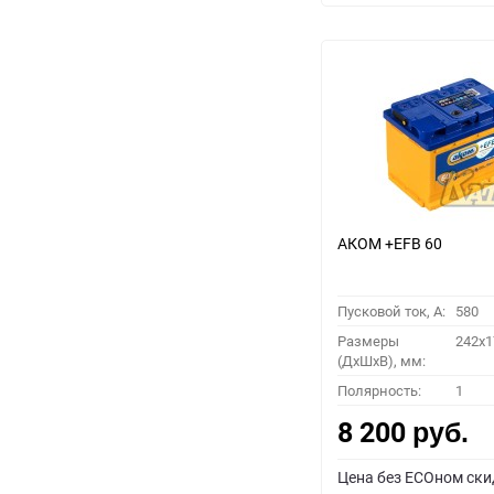
АКОМ +EFB 60
Пусковой ток, A:
580
Размеры
242x1
(ДхШхВ), мм:
Полярность:
1
8 200
руб.
Цена без ECOном ски