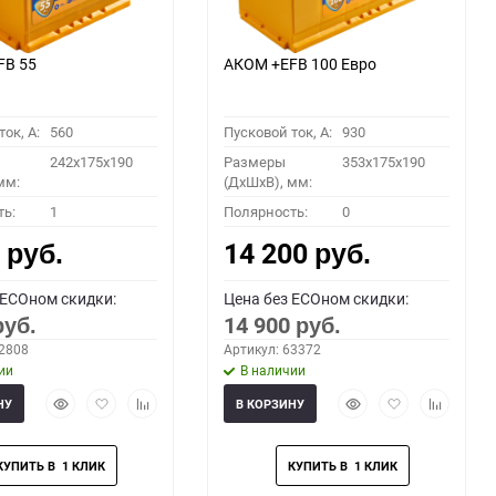
FB 55
АКОМ +EFB 100 Евро
ок, A:
560
Пусковой ток, A:
930
242x175x190
Размеры
353x175x190
мм:
(ДхШхВ), мм:
ть:
1
Полярность:
0
0
14 200
руб.
руб.
 ECOном скидки:
Цена без ECOном скидки:
14 900
руб.
руб.
62808
Артикул: 63372
ии
В наличии
Быстрый
Добавить
Добавить
Быстрый
Добавить
Добавить
НУ
В КОРЗИНУ
просмотр
в
к
просмотр
в
к
избранное
сравнению
избранное
сравнени