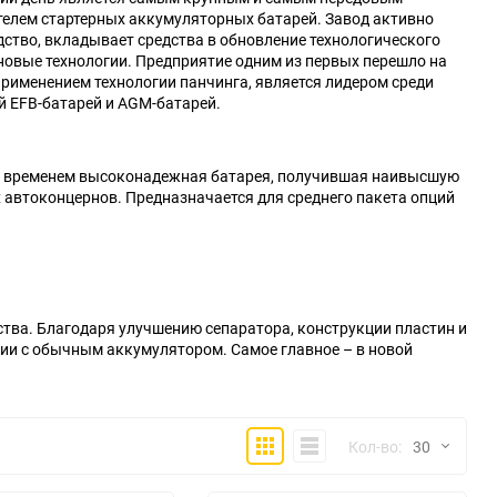
телем стартерных аккумуляторных батарей. Завод активно
ство, вкладывает средства в обновление технологического
новые технологии. Предприятие одним из первых перешло на
применением технологии панчинга, является лидером среди
й EFB-батарей и AGM-батарей.
 временем высоконадежная батарея, получившая наивысшую
 автоконцернов. Предназначается для среднего пакета опций
тва. Благодаря улучшению сепаратора, конструкции пластин и
нии с обычным аккумулятором. Самое главное – в новой
Плитка
Компактно
Кол-во:
30