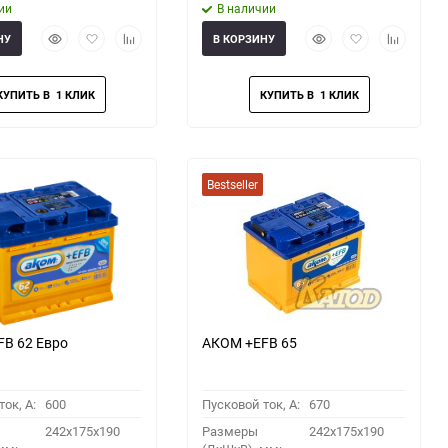
ии
В наличии
Быстрый
Добавить
Добавить
Быстрый
Добавить
Добавить
НУ
В КОРЗИНУ
просмотр
в
к
просмотр
в
к
избранное
сравнению
избранное
сравнени
Bestseller
B 62 Евро
АКОМ +EFB 65
ок, A:
600
Пусковой ток, A:
670
242x175x190
Размеры
242x175x190