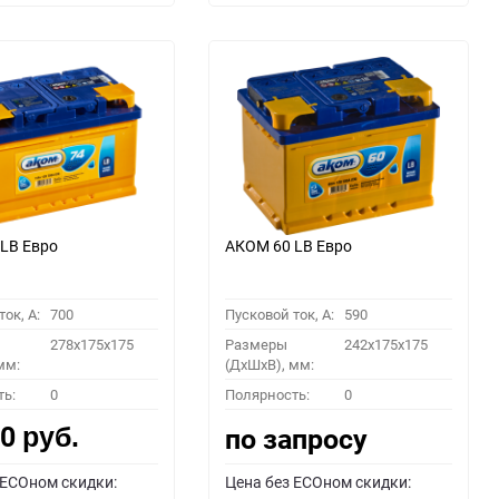
LB Евро
АКОМ 60 LB Евро
ок, A:
700
Пусковой ток, A:
590
278x175x175
Размеры
242x175x175
мм:
(ДхШхВ), мм:
ть:
0
Полярность:
0
00
по запросу
руб.
 ECOном скидки:
Цена без ECOном скидки: