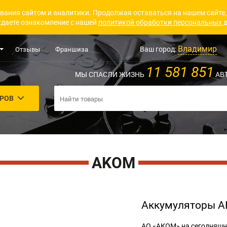
вания сайтом и аналитики. Продолжая оставаться на нашем сайте,
даете ознакомление с нашей
политикой обработки персональных 
Владимир
Ваш город:
Отзывы
Франшиза
11 581 851
МЫ СПАСЛИ ЖИЗНЬ
АВ
АРОВ
AKOM
Аккумуляторы 
АО «АКОМ» на сегодняшн