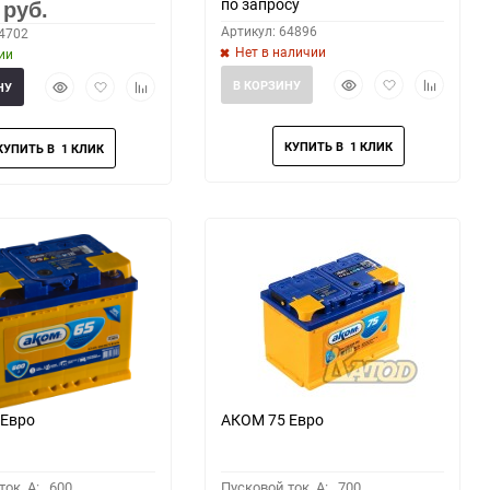
по запросу
0
руб.
Артикул: 64896
64702
Нет в наличии
ии
Быстрый
Добавить
Добавить
Быстрый
Добавить
Добавить
В КОРЗИНУ
НУ
просмотр
в
к
просмотр
в
к
избранное
сравнени
избранное
сравнению
 Евро
АКОМ 75 Евро
ок, A:
600
Пусковой ток, A:
700