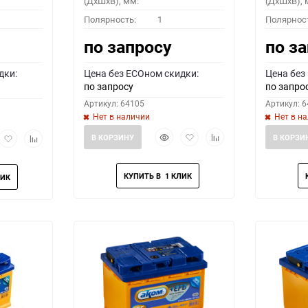
(ДхШхВ), мм:
(ДхШхВ), 
Полярность:
1
Полярнос
по запросу
по з
дки:
Цена без ECOном скидки:
Цена без
по запросу
по запро
Артикул: 64105
Артикул: 
Нет в наличии
Нет в н
Быстрый
Добавить
Добавить
рый
Добавить
Добавить
В КОРЗИНУ
В КОРЗИ
просмотр
в
к
мотр
в
к
избранное
сравнению
избранное
сравнению