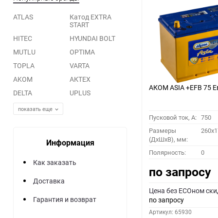
ATLAS
Катод EXTRA
START
HITEC
HYUNDAI BOLT
MUTLU
OPTIMA
TOPLA
VARTA
AKOM
АКТЕХ
АКОМ ASIA +EFB 75 Е
DELTA
UPLUS
показать еще
Пусковой ток, A:
750
Размеры
260x1
(ДхШхВ), мм:
Информация
Полярность:
0
Как заказать
по запросу
Доставка
Цена без ECOном ски
Гарантия и возврат
по запросу
Артикул: 65930