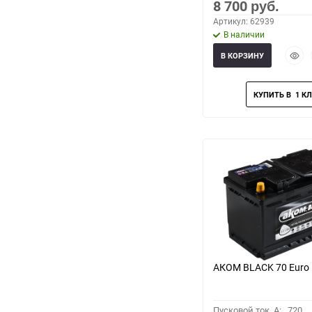
8 700
руб.
Артикул: 62939
В наличии
Быст
В КОРЗИНУ
прос
АКОМ BLACK 70 Euro
Пусковой ток, A:
720