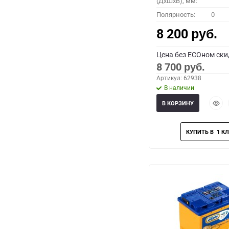
(ДхШхВ), мм:
Полярность:
0
8 200
руб.
Цена без ECOном ски
8 700
руб.
Артикул: 62938
В наличии
Быст
В КОРЗИНУ
прос