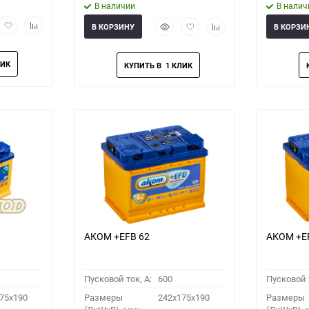
В наличии
В налич
рый
Добавить
Добавить
Быстрый
Добавить
Добавить
В КОРЗИНУ
В КОРЗИ
мотр
в
к
просмотр
в
к
избранное
сравнению
избранное
сравнению
АКОМ +EFB 62
АКОМ +EF
Пусковой ток, A:
600
Пусковой т
75x190
Размеры
242x175x190
Размеры