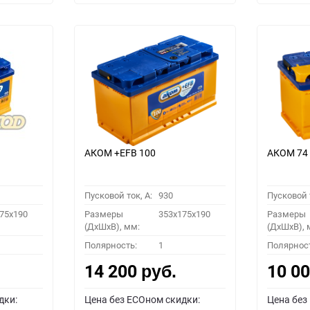
АКОМ +EFB 100
АКОМ 74 
Пусковой ток, A:
930
Пусковой т
75x190
Размеры
353x175x190
Размеры
(ДхШхВ), мм:
(ДхШхВ), 
Полярность:
1
Полярнос
14 200
10 0
руб.
дки:
Цена без ECOном скидки:
Цена без