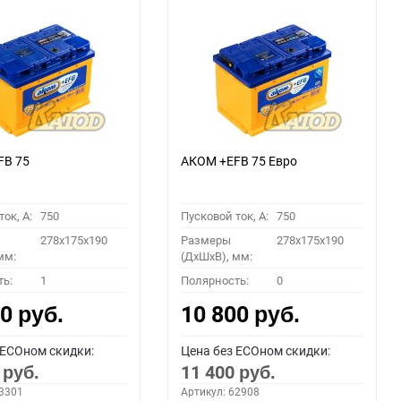
30
60
90
150
FB 75
АКОМ +EFB 75 Евро
ок, A:
750
Пусковой ток, A:
750
278x175x190
Размеры
278x175x190
мм:
(ДхШхВ), мм:
ть:
1
Полярность:
0
00
10 800
руб.
руб.
 ECOном скидки:
Цена без ECOном скидки:
0
11 400
руб.
руб.
63301
Артикул: 62908