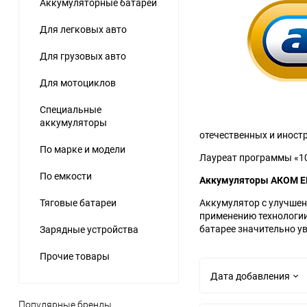
Аккумуляторные батареи
Для легковых авто
Для грузовых авто
Для мотоциклов
Специальные
аккумуляторы
отечественных и иност
По марке и модели
Лауреат программы «10
По емкости
Аккумуляторы АКОМ E
Аккумулятор с улучшен
Тяговые батареи
применению технологии
батарее значительно у
Зарядные устройства
Прочие товары
Дата добавления
Популярные бренды