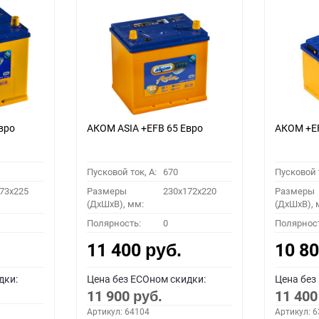
вро
АКОМ ASIA +EFB 65 Евро
АКОМ +E
Пусковой ток, A:
670
Пусковой т
73x225
Размеры
230x172x220
Размеры
(ДхШхВ), мм:
(ДхШхВ), 
Полярность:
0
Полярнос
11 400
10 8
руб.
дки:
Цена без ECOном скидки:
Цена без
11 900
11 40
руб.
Артикул: 64104
Артикул: 