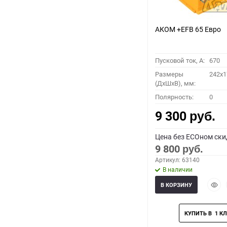
АКОМ +EFB 65 Евро
Пусковой ток, A:
670
Размеры
242x1
(ДхШхВ), мм:
Полярность:
0
9 300
руб.
Цена без ECOном ски
9 800
руб.
Артикул: 63140
В наличии
Быст
В КОРЗИНУ
прос