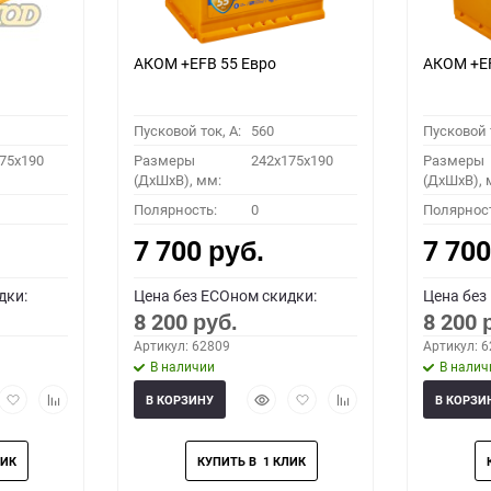
АКОМ +EFB 55 Евро
АКОМ +E
Пусковой ток, A:
560
Пусковой т
75x190
Размеры
242x175x190
Размеры
(ДхШхВ), мм:
(ДхШхВ), 
Полярность:
0
Полярнос
7 700
7 70
руб.
дки:
Цена без ECOном скидки:
Цена без
8 200
8 200
руб.
Артикул: 62809
Артикул: 
В наличии
В налич
рый
Добавить
Добавить
Быстрый
Добавить
Добавить
В КОРЗИНУ
В КОРЗИ
мотр
в
к
просмотр
в
к
избранное
сравнению
избранное
сравнению