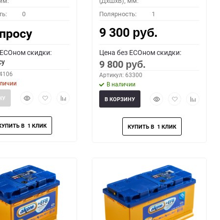
мм:
(ДхШхВ), мм:
ть:
0
Полярность:
1
9 300
апросу
руб.
 ECOном скидки:
Цена без ECOном скидки:
су
9 800
руб.
64106
Артикул: 63300
аличии
В наличии
Быстрый
Добавить
Добавить
Быстрый
Добавить
Добавить
НУ
В КОРЗИНУ
просмотр
в
к
просмотр
в
к
избранное
сравнению
избранное
сравнени