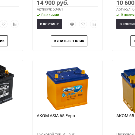
14 900
10 60
руб.
Артикул: 63461
Артикул: 
В наличии
В налич
рый
Добавить
Добавить
Быстрый
Добавить
Добавить
В КОРЗИНУ
В КОРЗИ
мотр
в
к
просмотр
в
к
избранное
сравнению
избранное
сравнению
АКОМ ASIA 65 Евро
АКОМ 65
Пусковой ток, A:
570
Пусковой т