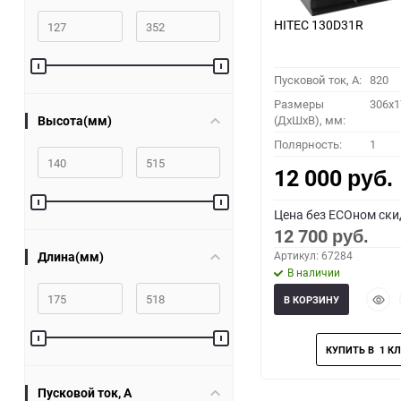
HITEC 130D31R
Пусковой ток, A:
820
Размеры
306x1
Высота(мм)
(ДхШхВ), мм:
Полярность:
1
12 000
руб.
Цена без ECOном ски
12 700
руб.
Длина(мм)
Артикул: 67284
В наличии
Быст
В КОРЗИНУ
прос
Пусковой ток, A