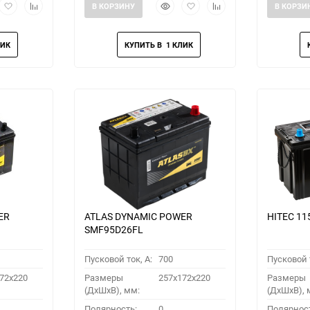
рый
Добавить
Добавить
Быстрый
Добавить
Добавить
В КОРЗИНУ
В КОРЗИ
мотр
в
к
просмотр
в
к
избранное
сравнению
избранное
сравнению
ER
ATLAS DYNAMIC POWER
HITEC 11
SMF95D26FL
Пусковой ток, A:
700
Пусковой т
72x220
Размеры
257x172x220
Размеры
(ДхШхВ), мм:
(ДхШхВ), 
Полярность:
0
Полярнос