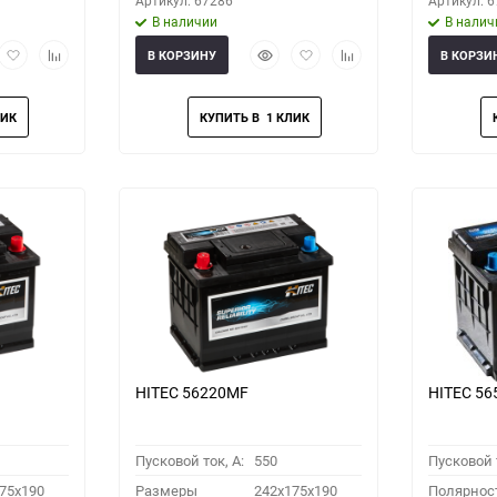
Артикул: 67286
Артикул: 
В наличии
В налич
рый
Добавить
Добавить
Быстрый
Добавить
Добавить
В КОРЗИНУ
В КОРЗИ
мотр
в
к
просмотр
в
к
избранное
сравнению
избранное
сравнению
HITEC 56220MF
HITEC 5
Пусковой ток, A:
550
Пусковой т
75x190
Размеры
242x175x190
Полярнос