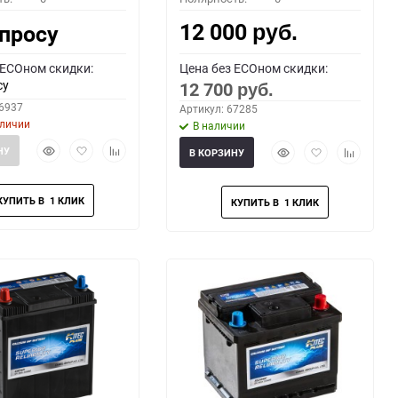
12 000
апросу
руб.
 ECOном скидки:
Цена без ECOном скидки:
су
12 700
руб.
66937
Артикул: 67285
аличии
В наличии
Быстрый
Добавить
Добавить
Быстрый
Добавить
Добавить
НУ
В КОРЗИНУ
просмотр
в
к
просмотр
в
к
избранное
сравнению
избранное
сравнени