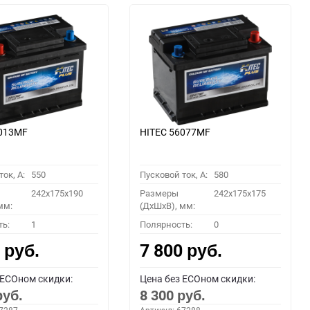
6013MF
HITEC 56077MF
ок, A:
550
Пусковой ток, A:
580
242x175x190
Размеры
242x175x175
мм:
(ДхШхВ), мм:
ть:
1
Полярность:
0
0
7 800
руб.
руб.
 ECOном скидки:
Цена без ECOном скидки:
8 300
руб.
руб.