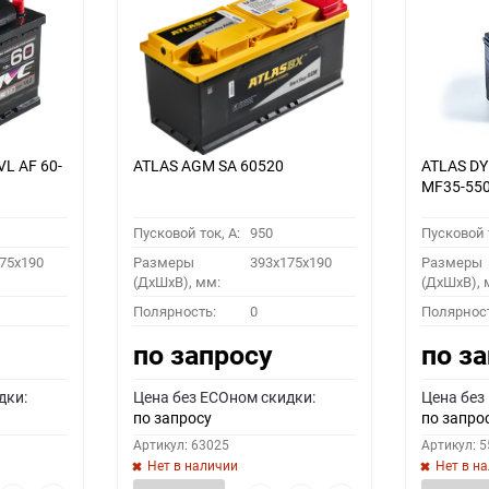
VL АF 60-
ATLAS AGM SA 60520
ATLAS D
MF35-55
Пусковой ток, A:
950
Пусковой т
75x190
Размеры
393x175x190
Размеры
(ДхШхВ), мм:
(ДхШхВ), 
Полярность:
0
Полярнос
по запросу
по з
дки:
Цена без ECOном скидки:
Цена без
по запросу
по запро
Артикул: 63025
Артикул: 
Нет в наличии
Нет в н