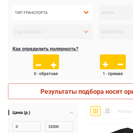
Как определить полярность?
0 - обратная
1 - прямая
Результаты подбора носят ор
Плитка
Компактно
Кол-во:
Цена (р.)
30