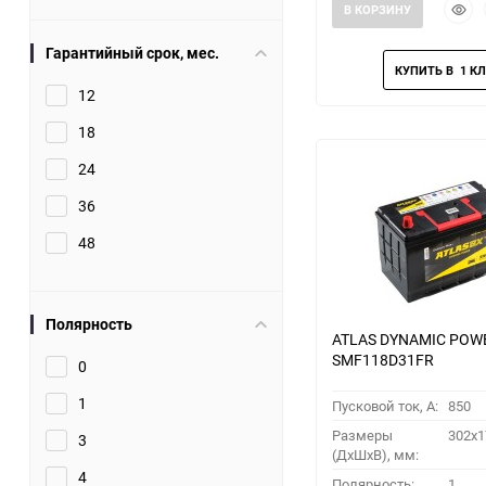
Быст
В КОРЗИНУ
прос
Гарантийный срок, мес.
12
18
24
36
48
Полярность
ATLAS DYNAMIC POW
SMF118D31FR
0
1
Пусковой ток, A:
850
Размеры
302x1
3
(ДхШхВ), мм:
4
Полярность:
1