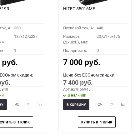
B19R
HITEC 55016MF
ок, A:
360
Пусковой ток, A:
440
187x127x227
Размеры
207x175x175
мм:
(ДхШхВ), мм:
ть:
1
Полярность:
0
0
7 000
руб.
руб.
 ECOном скидки:
Цена без ECOном скидки:
7 400
руб.
руб.
66940
Артикул: 66945
ии
В наличии
Быстрый
Добавить
Добавить
Быстрый
Добавить
Добавить
НУ
В КОРЗИНУ
просмотр
в
к
просмотр
в
к
избранное
сравнению
избранное
сравнени