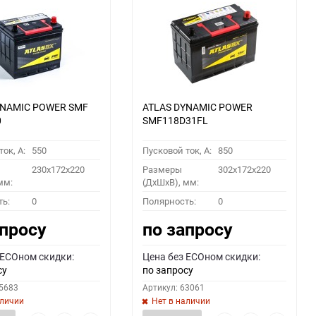
YNAMIC POWER SMF
ATLAS DYNAMIC POWER
0
SMF118D31FL
ок, A:
550
Пусковой ток, A:
850
230x172x220
Размеры
302x172x220
мм:
(ДхШхВ), мм:
ть:
0
Полярность:
0
апросу
по запросу
 ECOном скидки:
Цена без ECOном скидки:
су
по запросу
55683
Артикул: 63061
аличии
Нет в наличии