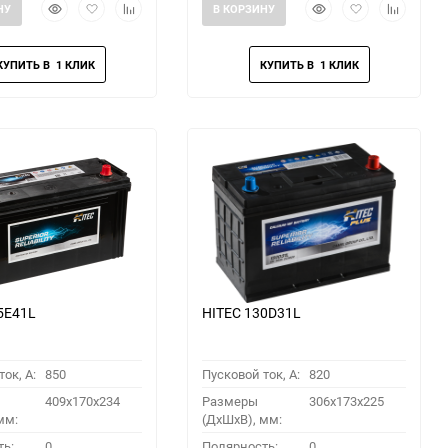
Быстрый
Добавить
Добавить
Быстрый
Добавить
Добавить
НУ
В КОРЗИНУ
просмотр
в
к
просмотр
в
к
избранное
сравнению
избранное
сравнени
5E41L
HITEC 130D31L
ок, A:
850
Пусковой ток, A:
820
409x170x234
Размеры
306x173x225
мм:
(ДхШхВ), мм:
ть:
0
Полярность:
0