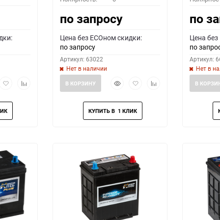
по запросу
по з
дки:
Цена без ECOном скидки:
Цена без
по запросу
по запро
Артикул: 63022
Артикул: 
Нет в наличии
Нет в н
рый
Добавить
Добавить
Быстрый
Добавить
Добавить
В КОРЗИНУ
В КОРЗИ
мотр
в
к
просмотр
в
к
избранное
сравнению
избранное
сравнению