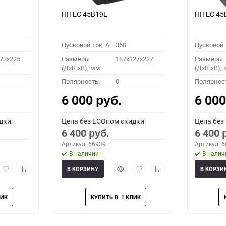
HITEC 45B19L
HITEC 45
Пусковой ток, A:
360
Пусковой т
73x225
Размеры
187x127x227
Размеры
(ДхШхВ), мм:
(ДхШхВ), 
Полярность:
0
Полярнос
6 000
6 00
руб.
дки:
Цена без ECOном скидки:
Цена без
6 400
6 400
руб.
Артикул: 66939
Артикул: 
В наличии
В налич
рый
Добавить
Добавить
Быстрый
Добавить
Добавить
В КОРЗИНУ
В КОРЗИ
мотр
в
к
просмотр
в
к
избранное
сравнению
избранное
сравнению