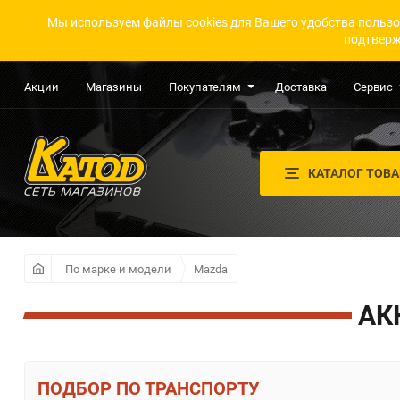
Мы используем файлы cookies для Вашего удобства пользо
подтверж
Акции
Магазины
Покупателям
Доставка
Сервис
КАТАЛОГ ТОВ
По марке и модели
Mazda
АК
ПО ТРАНСПОРТУ