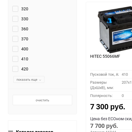
320
330
360
370
400
HITEC 55066MF
410
420
Пусковой ток, A:
410
показать еще
Размеры
207x1
(ДхШхВ), мм:
Полярность:
0
очистить
7 300
руб.
Цена без ECOном ски
7 700
руб.