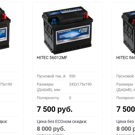
HITEC 56012MF
HITEC 5
Пусковой ток, A:
550
Пусковой т
75x190
Размеры
242x175x190
Размеры
(ДхШхВ), мм:
(ДхШхВ), 
Полярность:
0
Полярнос
7 500
7 50
руб.
дки:
Цена без ECOном скидки:
Цена без
8 000
8 000
руб.