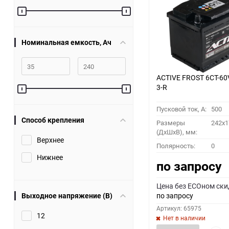
60
90
Номинальная емкость, Ач
150
ACTIVE FROST 6СТ-60
3-R
Пусковой ток, A:
500
Способ крепления
Размеры
242x1
(ДхШхВ), мм:
Верхнее
Полярность:
0
Нижнее
по запросу
Цена без ECOном ски
Выходное напряжение (В)
по запросу
Артикул: 65975
12
Нет в наличии