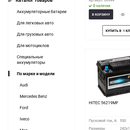
Каталог товаров
Артикул: 66944
В наличии
Аккумуляторные батареи
Быст
В КОРЗИНУ
прос
Для легковых авто
Для грузовых авто
Для мотоциклов
Специальные
аккумуляторы
По марке и модели
Audi
Mercedes Benz
HITEC 56219MF
Ford
Iveco
Пусковой ток, A:
550
Размеры
242x1