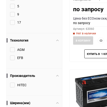
5
по запросу
9
Цена без ECOном ски
17
по запросу
Артикул: 63060
Нет в наличии
Быст
Технология
В КОРЗИНУ
прос
AGM
EFB
Производитель
HITEC
Ширина(мм)