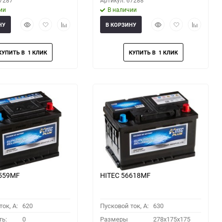
67287
Артикул: 67288
ии
В наличии
Быстрый
Добавить
Добавить
Быстрый
Добавить
Добавить
НУ
В КОРЗИНУ
просмотр
в
к
просмотр
в
к
избранное
сравнению
избранное
сравнени
6559MF
HITEC 56618MF
ок, A:
620
Пусковой ток, A:
630
ть:
0
Размеры
278x175x175