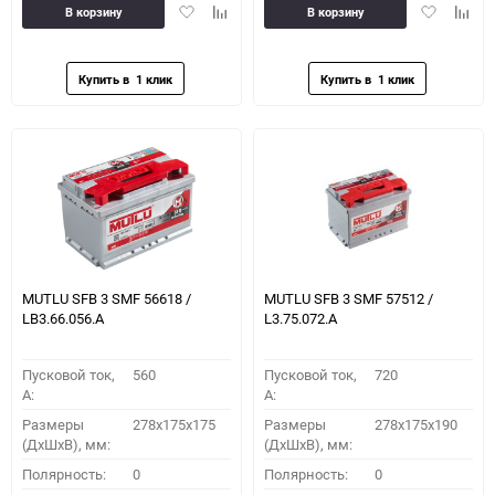
Добавить
Добавить
Добавить
Доба
В корзину
В корзину
в
к
в
к
избранное
сравнению
избранное
сравн
MUTLU SFB 3 SMF 56618 /
MUTLU SFB 3 SMF 57512 /
LB3.66.056.A
L3.75.072.A
Пусковой ток,
560
Пусковой ток,
720
A:
A:
Размеры
278x175x175
Размеры
278x175x190
(ДхШхВ), мм:
(ДхШхВ), мм:
Полярность:
0
Полярность:
0