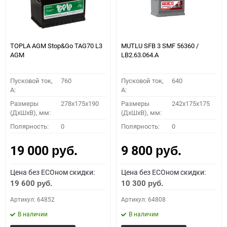
TOPLA AGM Stop&Go TAG70 L3
MUTLU SFB 3 SMF 56360 /
AGM
LB2.63.064.A
Пусковой ток,
760
Пусковой ток,
640
A:
A:
Размеры
278x175x190
Размеры
242x175x175
(ДхШхВ), мм:
(ДхШхВ), мм:
Полярность:
0
Полярность:
0
19 000
9 800
руб.
руб.
Цена без ECOном скидки:
Цена без ECOном скидки:
19 600
10 300
руб.
руб.
Артикул: 64852
Артикул: 64808
В наличии
В наличии