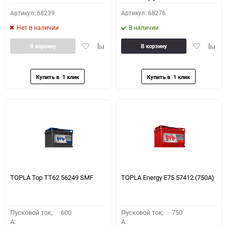
Артикул: 68239
Артикул: 68276
Нет в наличии
В наличии
Добавить
Добавить
Добавить
Доба
В корзину
В корзину
в
к
в
к
избранное
сравнению
избранное
сравн
TOPLA Top TT62 56249 SMF
TOPLA Energy E75 57412 (750A)
Пусковой ток,
600
Пусковой ток,
750
A:
A: