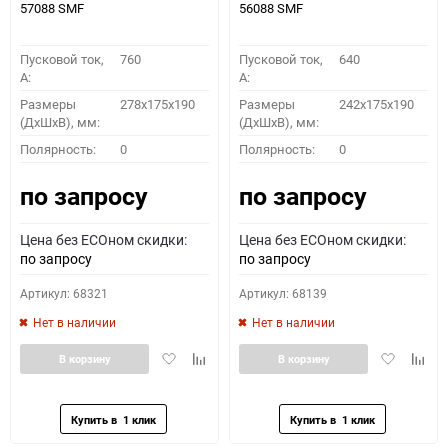
57088 SMF
56088 SMF
Пусковой ток,
760
Пусковой ток,
640
A:
A:
Размеры
278x175x190
Размеры
242x175x190
(ДхШхВ), мм:
(ДхШхВ), мм:
ПОДОБРАТЬ
Полярность:
0
Полярность:
0
по запросу
по запросу
Как определить полярность?
Цена без ECOном скидки:
Цена без ECOном скидки:
0 - обратная
1 - прямая
3 - обратная
4 - прямая
по запросу
по запросу
Артикул: 68321
Артикул: 68139
Нет в наличии
Нет в наличии
Добавить
Добавить
Добавить
Доба
В корзину
В корзину
в
к
в
к
избранное
сравнению
избранное
сравн