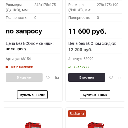
Размеры
242x175x175
Размеры
278x175x190
(ДхШхВ), мм:
(ДхШхВ), мм:
Полярность:
0
Полярность:
0
по запросу
11 600
руб.
Цена без ECOном скидки:
Цена без ECOном скидки:
по запросу
12 200
руб.
Артикул: 68154
Артикул: 68090
Нет в наличии
В наличии
Добавить
Добавить
Добавить
Доба
В корзину
В корзину
в
к
в
к
избранное
сравнению
избранное
сравн
Bestseller