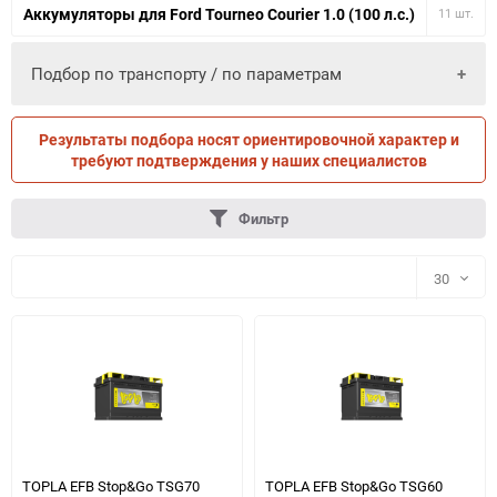
Аккумуляторы для Ford Tourneo Courier 1.0 (100 л.с.)
11 шт.
Подбор по транспорту / по параметрам
Результаты подбора носят ориентировочной характер и
ПО ПАРАМЕТРАМ
ПО ТРАНСПОРТУ
требуют подтверждения у наших специалистов
Фильтр
30
30
60
90
150
TOPLA EFB Stop&Go TSG70
TOPLA EFB Stop&Go TSG60