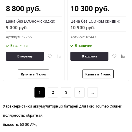
8 800
10 300
руб.
руб.
Цена без ECOном скидки:
Цена без ECOном скидки:
9 300
10 900
руб.
руб.
Артикул: 62766
Артикул: 62447
В наличии
В наличии
Добавить
Добавить
Добавить
Доба
В корзину
В корзину
в
к
в
к
избранное
сравнению
избранное
сравн
1
2
3
4
→
Характеристики аккумуляторных батарей для Ford Tourneo Courier:
полярность: обратная,
ёмкость: 60-80 А*ч,