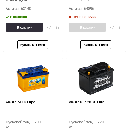
Артикул: 63140
Артикул: 64896
В наличии
Нет в наличии
Добавить
Добавить
Добавить
Доба
В корзину
В корзину
в
к
в
к
избранное
сравнению
избранное
сравн
АКОМ 74 LB Евро
АКОМ BLACK 70 Euro
Пусковой ток,
700
Пусковой ток,
720
A:
A: