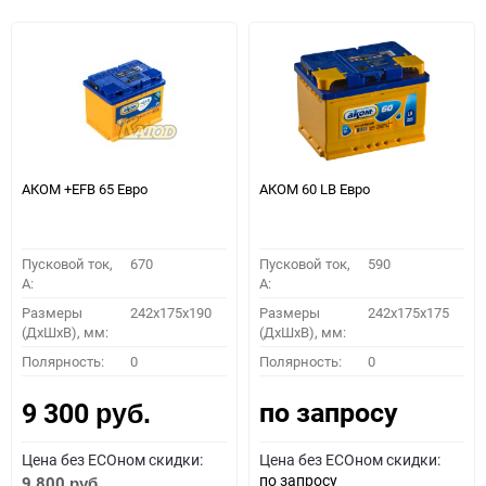
АКОМ +EFB 65 Евро
АКОМ 60 LB Евро
Пусковой ток,
670
Пусковой ток,
590
A:
A:
Размеры
242x175x190
Размеры
242x175x175
(ДхШхВ), мм:
(ДхШхВ), мм:
Полярность:
0
Полярность:
0
по запросу
9 300
руб.
Цена без ECOном скидки:
Цена без ECOном скидки:
по запросу
9 800
руб.