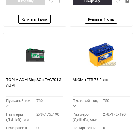
Добавить
Добавить
Добавить
Доба
В корзину
В корзину
в
к
в
к
избранное
сравнению
избранное
сравн
TOPLA AGM Stop&Go TAG70 L3
АКОМ +EFB 75 Евро
AGM
Пусковой ток,
760
Пусковой ток,
750
A:
A:
Размеры
278x175x190
Размеры
278x175x190
(ДхШхВ), мм:
(ДхШхВ), мм:
Полярность:
0
Полярность:
0