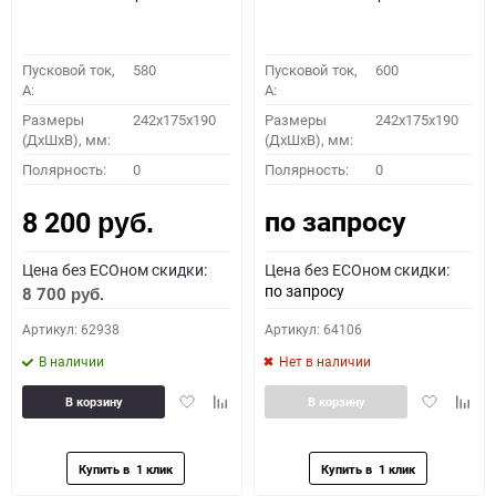
Пусковой ток,
580
Пусковой ток,
600
A:
A:
Размеры
242x175x190
Размеры
242x175x190
(ДхШхВ), мм:
(ДхШхВ), мм:
Полярность:
0
Полярность:
0
по запросу
8 200
руб.
Цена без ECOном скидки:
Цена без ECOном скидки:
по запросу
8 700
руб.
Артикул: 62938
Артикул: 64106
В наличии
Нет в наличии
Добавить
Добавить
Добавить
Доба
В корзину
В корзину
в
к
в
к
избранное
сравнению
избранное
сравн