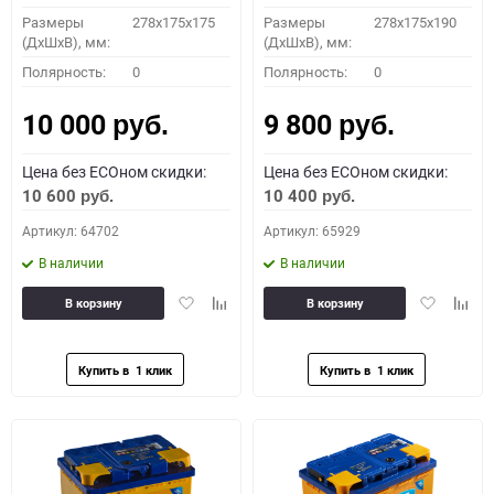
Размеры
278x175x175
Размеры
278x175x190
(ДхШхВ), мм:
(ДхШхВ), мм:
Полярность:
0
Полярность:
0
10 000
9 800
руб.
руб.
Цена без ECOном скидки:
Цена без ECOном скидки:
10 600
10 400
руб.
руб.
Артикул: 64702
Артикул: 65929
В наличии
В наличии
Добавить
Добавить
Добавить
Доба
В корзину
В корзину
в
к
в
к
избранное
сравнению
избранное
сравн