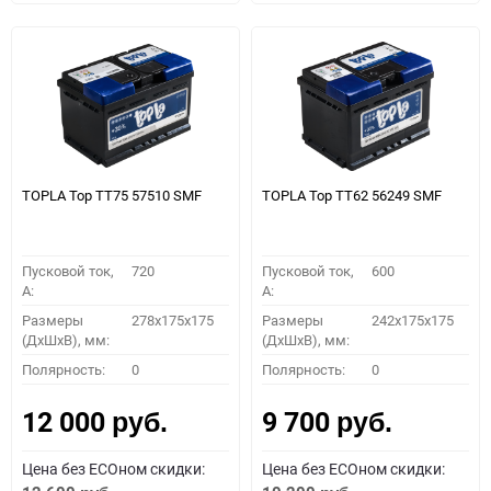
TOPLA Top TT75 57510 SMF
TOPLA Top TT62 56249 SMF
Пусковой ток,
720
Пусковой ток,
600
A:
A:
Размеры
278x175x175
Размеры
242x175x175
(ДхШхВ), мм:
(ДхШхВ), мм:
Полярность:
0
Полярность:
0
12 000
9 700
руб.
руб.
Цена без ECOном скидки:
Цена без ECOном скидки: