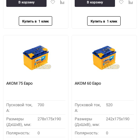
Добавить
Добавить
Добавить
Доба
В корзину
В корзину
в
к
в
к
избранное
сравнению
избранное
сравн
АКОМ 75 Евро
АКОМ 60 Евро
Пусковой ток,
700
Пусковой ток,
520
A:
A:
Размеры
278x175x190
Размеры
242x175x190
(ДхШхВ), мм:
(ДхШхВ), мм:
Полярность:
0
Полярность:
0