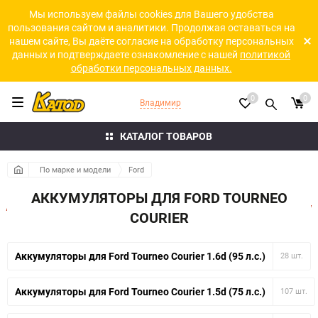
Мы используем файлы cookies для Вашего удобства
пользования сайтом и аналитики. Продолжая оставаться на
нашем сайте, Вы даёте согласие на обработку персональных
данных и подтверждаете ознакомление с нашей
политикой
обработки персональных данных.
0
0
Владимир
КАТАЛОГ ТОВАРОВ
По марке и модели
Ford
АККУМУЛЯТОРЫ ДЛЯ FORD TOURNEO
COURIER
Аккумуляторы для Ford Tourneo Courier 1.6d (95 л.с.)
28 шт.
Аккумуляторы для Ford Tourneo Courier 1.5d (75 л.с.)
107 шт.