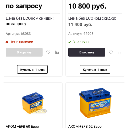
по запросу
10 800
руб.
Цена без ECOном скидки:
Цена без ECOном скидки:
по запросу
11 400
руб.
Артикул: 68083
Артикул: 62908
Нет в наличии
В наличии
Добавить
Добавить
Добавить
Доба
В корзину
В корзину
в
к
в
к
избранное
сравнению
избранное
сравн
АКОМ +EFB 60 Евро
АКОМ +EFB 62 Евро