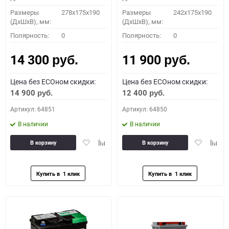
Размеры
278x175x190
Размеры
242x175x190
(ДхШхВ), мм:
(ДхШхВ), мм:
Полярность:
0
Полярность:
0
14 300
11 900
руб.
руб.
Цена без ECOном скидки:
Цена без ECOном скидки:
14 900
12 400
руб.
руб.
Артикул: 64851
Артикул: 64850
В наличии
В наличии
Добавить
Добавить
Добавить
Доба
В корзину
В корзину
в
к
в
к
избранное
сравнению
избранное
сравн