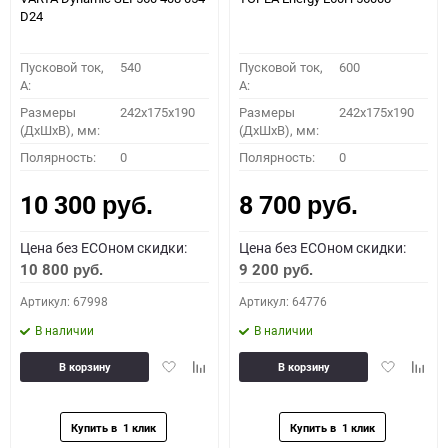
D24
Пусковой ток,
540
Пусковой ток,
600
A:
A:
Размеры
242x175x190
Размеры
242x175x190
(ДхШхВ), мм:
(ДхШхВ), мм:
Полярность:
0
Полярность:
0
10 300
8 700
руб.
руб.
Цена без ECOном скидки:
Цена без ECOном скидки:
10 800
9 200
руб.
руб.
Артикул: 67998
Артикул: 64776
В наличии
В наличии
Добавить
Добавить
Добавить
Доба
В корзину
В корзину
в
к
в
к
избранное
сравнению
избранное
сравн