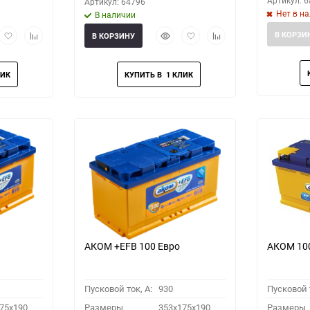
Артикул: 
Артикул: 64796
Нет в н
В наличии
рый
Добавить
Добавить
Быстрый
Добавить
Добавить
В КОРЗИ
В КОРЗИНУ
мотр
в
к
просмотр
в
к
избранное
сравнению
избранное
сравнению
АКОМ +EFB 100 Евро
АКОМ 10
Пусковой ток, A:
930
Пусковой т
75x190
Размеры
353x175x190
Размеры