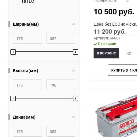
Полярность:
0
HITEC
10 500
руб.
Ширина(мм)
Цена без ECOном ски
11 200
руб.
Артикул: 66667
В наличии
Быст
В КОРЗИНУ
прос
Высота(мм)
Длина(мм)