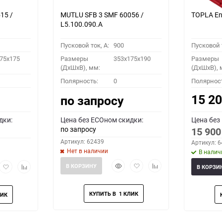
15 /
MUTLU SFB 3 SMF 60056 /
TOPLA En
L5.100.090.A
Пусковой ток, A:
900
Пусковой т
75x175
Размеры
353x175x190
Размеры
(ДхШхВ), мм:
(ДхШхВ), 
Полярность:
0
Полярнос
15 2
по запросу
дки:
Цена без ECOном скидки:
Цена без
по запросу
15 90
Артикул: 62439
Артикул: 
Нет в наличии
В налич
Быстрый
Добавить
Добавить
рый
Добавить
Добавить
В КОРЗИНУ
В КОРЗИ
просмотр
в
к
мотр
в
к
избранное
сравнению
избранное
сравнению