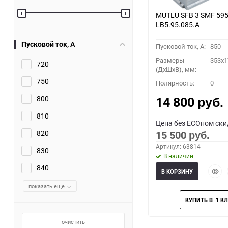
MUTLU SFB 3 SMF 595
LB5.95.085.A
Пусковой ток, A
Пусковой ток, A:
850
Размеры
353x1
720
(ДхШхВ), мм:
750
Полярность:
0
800
14 800
руб.
810
Цена без ECOном ски
820
15 500
руб.
Артикул: 63814
830
В наличии
840
Быст
В КОРЗИНУ
прос
показать еще
очистить