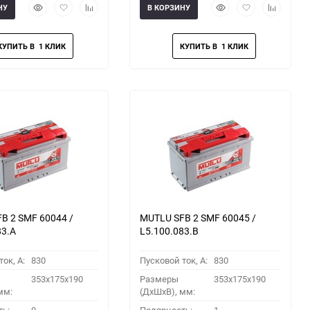
Быстрый
Добавить
Добавить
Быстрый
Добавить
Добавить
НУ
В КОРЗИНУ
просмотр
в
к
просмотр
в
к
избранное
сравнению
избранное
сравнени
B 2 SMF 60044 /
MUTLU SFB 2 SMF 60045 /
83.A
L5.100.083.B
ок, A:
830
Пусковой ток, A:
830
353x175x190
Размеры
353x175x190
мм:
(ДхШхВ), мм: