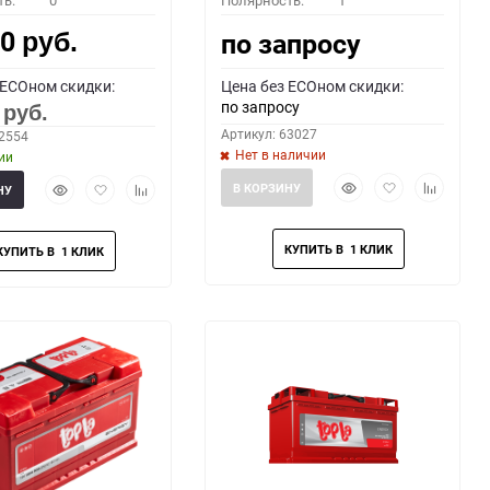
ть:
0
Полярность:
1
00
по запросу
руб.
 ECOном скидки:
Цена без ECOном скидки:
по запросу
0
руб.
Артикул: 63027
62554
Нет в наличии
ии
Быстрый
Добавить
Добавить
Быстрый
Добавить
Добавить
В КОРЗИНУ
НУ
просмотр
в
к
просмотр
в
к
избранное
сравнени
избранное
сравнению