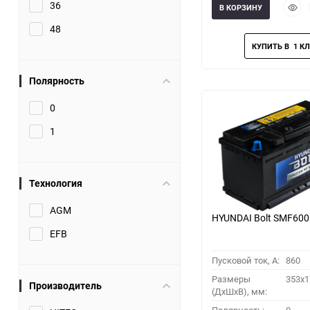
Быст
36
В КОРЗИНУ
прос
48
Полярность
0
1
Технология
AGM
HYUNDAI Bolt SMF60
EFB
Пусковой ток, A:
860
Размеры
353x1
Производитель
(ДхШхВ), мм: