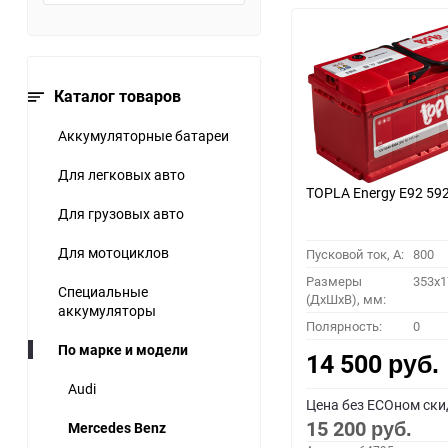
Каталог товаров
Аккумуляторные батареи
Для легковых авто
TOPLA Energy E92 59
Для грузовых авто
Для мотоциклов
Пусковой ток, A:
800
Размеры
353x1
Специальные
(ДхШхВ), мм:
аккумуляторы
Полярность:
0
По марке и модели
14 500
руб.
Audi
Цена без ECOном ски
15 200
Mercedes Benz
руб.