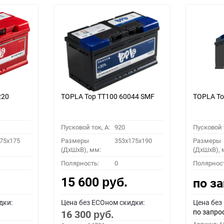
220
TOPLA Top TT100 60044 SMF
TOPLA To
Пусковой ток, A:
920
Пусковой т
75x175
Размеры
353x175x190
Размеры
(ДхШхВ), мм:
(ДхШхВ), 
Полярность:
0
Полярнос
15 600
по з
руб.
дки:
Цена без ECOном скидки:
Цена без
по запро
16 300
руб.