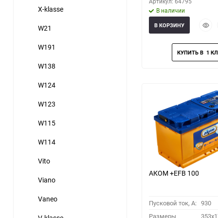
Артикул: 64795
X-klasse
В наличии
Быст
В КОРЗИНУ
W21
прос
W191
W138
W124
W123
W115
W114
Vito
АКОМ +EFB 100
Viano
Vaneo
Пусковой ток, A:
930
Размеры
353x1
V-klasse