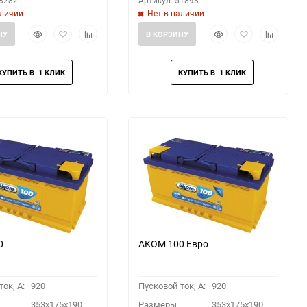
68282
Артикул: 51893
аличии
Нет в наличии
Быстрый
Добавить
Добавить
Быстрый
Добавить
Добавить
НУ
В КОРЗИНУ
просмотр
в
к
просмотр
в
к
избранное
сравнению
избранное
сравнени
0
АКОМ 100 Евро
ок, A:
920
Пусковой ток, A:
920
353x175x190
Размеры
353x175x190