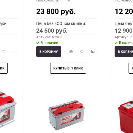
Полярность:
0
Полярнос
23 800
12 2
руб.
дки:
Цена без ECOном скидки:
Цена без
24 500
12 90
руб.
Артикул: 62903
Артикул: 
В наличии
В налич
рый
Добавить
Добавить
Быстрый
Добавить
Добавить
В КОРЗИНУ
В КОРЗИ
мотр
в
к
просмотр
в
к
избранное
сравнению
избранное
сравнению