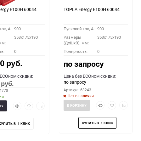
ergy E100H 60044
TOPLA Energy E100H 60044
ок, A:
900
Пусковой ток, A:
900
353x175x190
Размеры
353x175x190
мм:
(ДхШхВ), мм:
ть:
0
Полярность:
0
00
по запросу
руб.
 ECOном скидки:
Цена без ECOном скидки:
по запросу
0
руб.
Артикул: 68243
64778
Нет в наличии
ии
Быстрый
Добавить
Добавить
Быстрый
Добавить
Добавить
В КОРЗИНУ
НУ
просмотр
в
к
просмотр
в
к
избранное
сравнени
избранное
сравнению