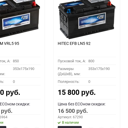
M VRL5 95
HITEC EFB LN5 92
ок, A:
850
Пусковой ток, A:
800
353x175x190
Размеры
353x175x190
мм:
(ДхШхВ), мм:
ть:
0
Полярность:
0
00
15 800
руб.
руб.
 ECOном скидки:
Цена без ECOном скидки:
0
16 500
руб.
руб.
66964
Артикул: 67290
ии
В наличии