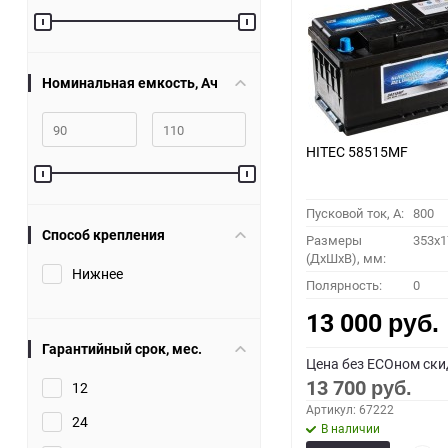
60
90
Номинальная емкость, Ач
150
HITEC 58515MF
Пусковой ток, A:
800
Способ крепления
Размеры
353x1
(ДхШхВ), мм:
Нижнее
Полярность:
0
13 000
руб.
Гарантийный срок, мес.
Цена без ECOном ски
13 700
12
руб.
Артикул: 67222
24
В наличии