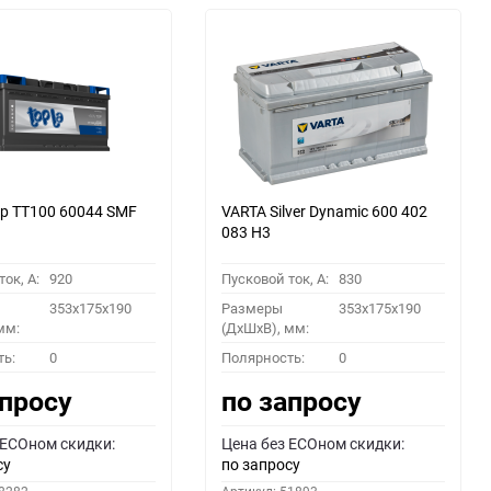
p TT100 60044 SMF
VARTA Silver Dynamic 600 402
083 H3
ок, A:
920
Пусковой ток, A:
830
353x175x190
Размеры
353x175x190
мм:
(ДхШхВ), мм:
ть:
0
Полярность:
0
апросу
по запросу
 ECOном скидки:
Цена без ECOном скидки:
су
по запросу