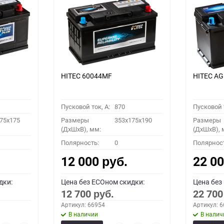
HITEC 60044MF
HITEC AG
Пусковой ток, A:
870
Пусковой т
75x175
Размеры
353x175x190
Размеры
(ДхШхВ), мм:
(ДхШхВ), 
Полярность:
0
Полярнос
12 000
22 0
руб.
дки:
Цена без ECOном скидки:
Цена без
12 700
22 70
руб.
Артикул: 66954
Артикул: 
В наличии
В налич