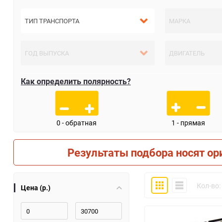
Как определить полярность?
0 - обратная
1 - прямая
Результаты подбора носят ор
Плитка
Компактно
Кол-во:
Цена (р.)
30