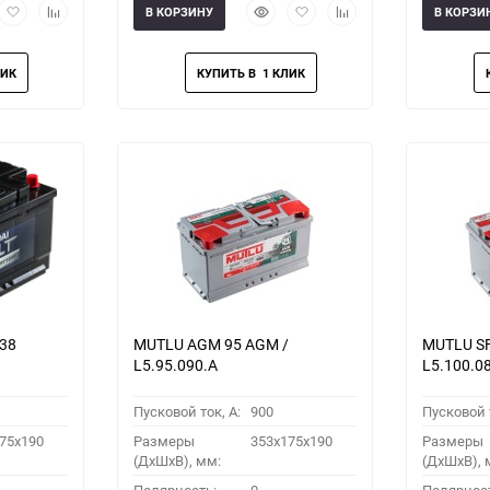
рый
Добавить
Добавить
Быстрый
Добавить
Добавить
В КОРЗИНУ
В КОРЗИ
мотр
в
к
просмотр
в
к
избранное
сравнению
избранное
сравнению
038
MUTLU AGM 95 AGM /
MUTLU SF
L5.95.090.A
L5.100.0
Пусковой ток, A:
900
Пусковой т
75x190
Размеры
353x175x190
Размеры
(ДхШхВ), мм:
(ДхШхВ), 