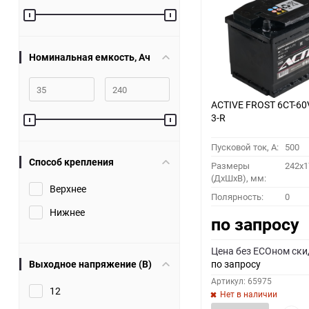
60
90
Номинальная емкость, Ач
150
ACTIVE FROST 6СТ-60
3-R
Пусковой ток, A:
500
Способ крепления
Размеры
242x1
(ДхШхВ), мм:
Верхнее
Полярность:
0
Нижнее
по запросу
Цена без ECOном ски
Выходное напряжение (В)
по запросу
Артикул: 65975
12
Нет в наличии