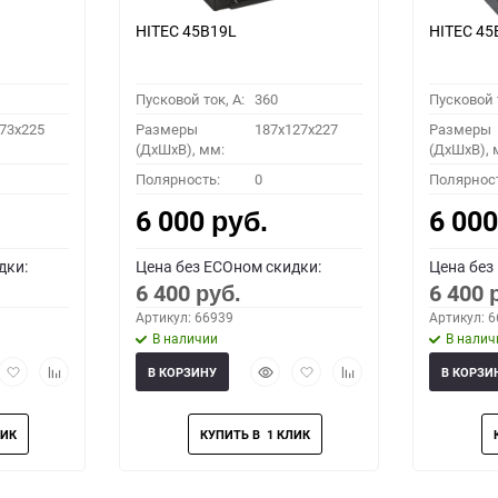
HITEC 45B19L
HITEC 45
Пусковой ток, A:
360
Пусковой т
73x225
Размеры
187x127x227
Размеры
(ДхШхВ), мм:
(ДхШхВ), 
Полярность:
0
Полярнос
6 000
6 00
руб.
дки:
Цена без ECOном скидки:
Цена без
6 400
6 400
руб.
Артикул: 66939
Артикул: 
В наличии
В налич
рый
Добавить
Добавить
Быстрый
Добавить
Добавить
В КОРЗИНУ
В КОРЗИ
мотр
в
к
просмотр
в
к
избранное
сравнению
избранное
сравнению