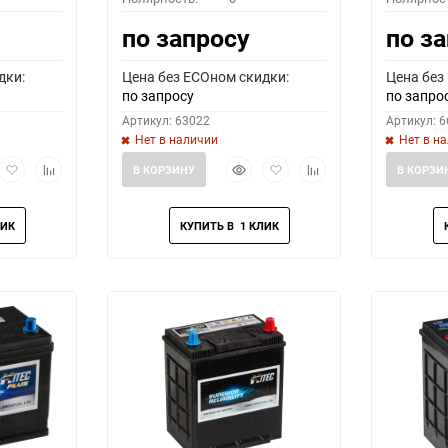
по запросу
по з
дки:
Цена без ECOном скидки:
Цена без
по запросу
по запро
Артикул: 63022
Артикул: 
Нет в наличии
Нет в н
рый
Добавить
Добавить
Быстрый
Добавить
Добавить
В КОРЗИНУ
В КОРЗИ
мотр
в
к
просмотр
в
к
избранное
сравнению
избранное
сравнению