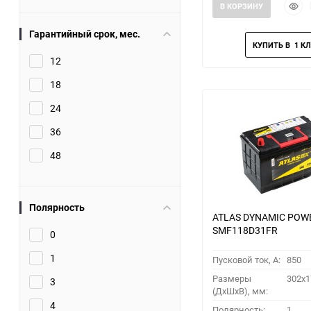
Быст
В КОРЗИНУ
прос
Гарантийный срок, мес.
12
18
24
36
48
Полярность
ATLAS DYNAMIC POW
SMF118D31FR
0
1
Пусковой ток, A:
850
Размеры
302x1
3
(ДхШхВ), мм:
4
Полярность:
1