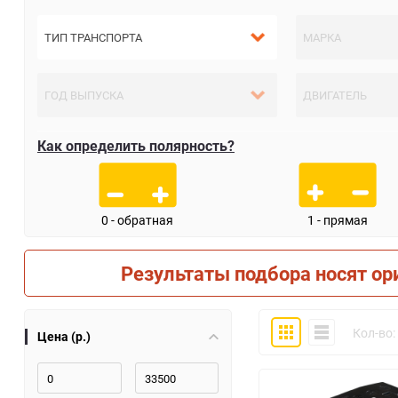
Как определить полярность?
0 - обратная
1 - прямая
Результаты подбора носят ор
Плитка
Компактно
Кол-во:
Цена (р.)
30