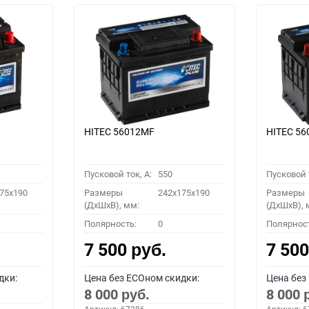
HITEC 56012MF
HITEC 5
Пусковой ток, A:
550
Пусковой т
75x190
Размеры
242x175x190
Размеры
(ДхШхВ), мм:
(ДхШхВ), 
Полярность:
0
Полярнос
7 500
7 50
руб.
дки:
Цена без ECOном скидки:
Цена без
8 000
8 000
руб.