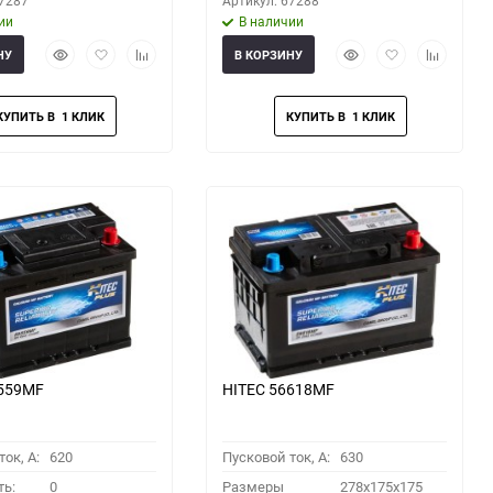
67287
Артикул: 67288
ии
В наличии
Быстрый
Добавить
Добавить
Быстрый
Добавить
Добавить
НУ
В КОРЗИНУ
просмотр
в
к
просмотр
в
к
избранное
сравнению
избранное
сравнени
6559MF
HITEC 56618MF
ок, A:
620
Пусковой ток, A:
630
ть:
0
Размеры
278x175x175