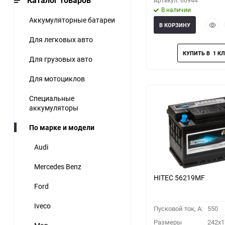
Каталог товаров
Артикул: 66944
В наличии
Аккумуляторные батареи
Быст
В КОРЗИНУ
прос
Для легковых авто
Для грузовых авто
Для мотоциклов
Специальные
аккумуляторы
По марке и модели
Audi
Mercedes Benz
HITEC 56219MF
Ford
Iveco
Пусковой ток, A:
550
Размеры
242x1