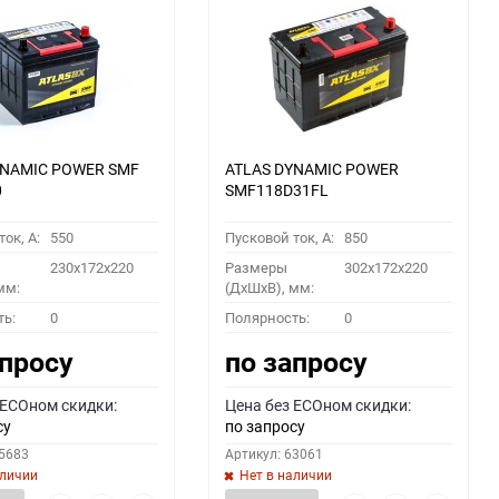
YNAMIC POWER SMF
ATLAS DYNAMIC POWER
0
SMF118D31FL
ок, A:
550
Пусковой ток, A:
850
230x172x220
Размеры
302x172x220
мм:
(ДхШхВ), мм:
ть:
0
Полярность:
0
апросу
по запросу
 ECOном скидки:
Цена без ECOном скидки:
су
по запросу
55683
Артикул: 63061
аличии
Нет в наличии