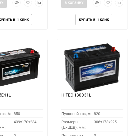
Быстрый
Добавить
Добавить
Быстрый
Добавить
Добавить
НУ
В КОРЗИНУ
просмотр
в
к
просмотр
в
к
избранное
сравнению
избранное
сравнени
5E41L
HITEC 130D31L
ок, A:
850
Пусковой ток, A:
820
409x170x234
Размеры
306x173x225
мм:
(ДхШхВ), мм:
ть:
0
Полярность:
0