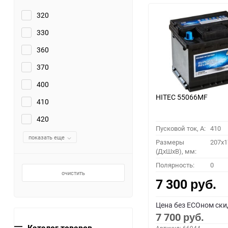
320
330
360
370
400
HITEC 55066MF
410
420
Пусковой ток, A:
410
показать еще
Размеры
207x1
(ДхШхВ), мм:
Полярность:
0
очистить
7 300
руб.
Цена без ECOном ски
7 700
руб.