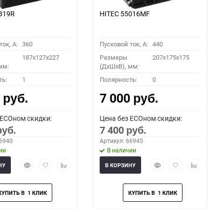
B19R
HITEC 55016MF
ок, A:
360
Пусковой ток, A:
440
187x127x227
Размеры
207x175x175
мм:
(ДхШхВ), мм:
ть:
1
Полярность:
0
0
7 000
руб.
руб.
 ECOном скидки:
Цена без ECOном скидки:
7 400
руб.
руб.
66940
Артикул: 66945
ии
В наличии
Быстрый
Добавить
Добавить
Быстрый
Добавить
Добавить
НУ
В КОРЗИНУ
просмотр
в
к
просмотр
в
к
избранное
сравнению
избранное
сравнени