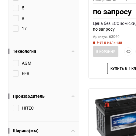
5
по запросу
9
Цена без ECOном ски
17
по запросу
Артикул: 63060
Нет в наличии
Быст
Технология
В КОРЗИНУ
прос
AGM
EFB
Производитель
HITEC
Ширина(мм)