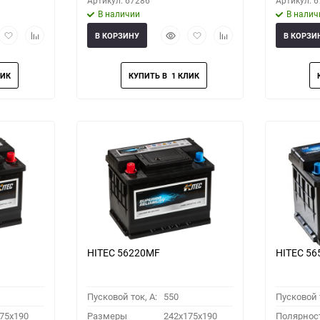
Артикул: 67286
Артикул: 
В наличии
В налич
рый
Добавить
Добавить
Быстрый
Добавить
Добавить
В КОРЗИНУ
В КОРЗИ
мотр
в
к
просмотр
в
к
избранное
сравнению
избранное
сравнению
HITEC 56220MF
HITEC 5
Пусковой ток, A:
550
Пусковой т
75x190
Размеры
242x175x190
Полярнос