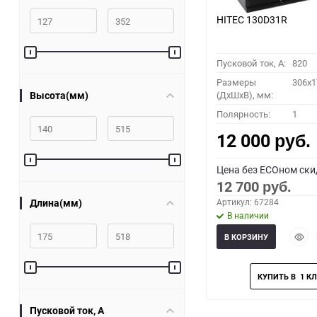
HITEC 130D31R
Пусковой ток, A:
820
Размеры
306x1
Высота(мм)
(ДхШхВ), мм:
Полярность:
1
12 000
руб.
Цена без ECOном ски
12 700
руб.
Длина(мм)
Артикул: 67284
В наличии
Быст
В КОРЗИНУ
прос
Пусковой ток, A