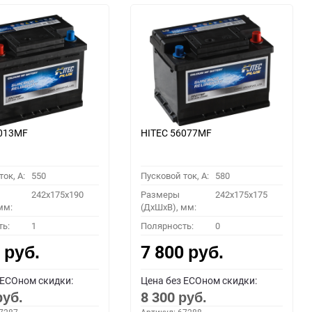
6013MF
HITEC 56077MF
ок, A:
550
Пусковой ток, A:
580
242x175x190
Размеры
242x175x175
мм:
(ДхШхВ), мм:
ть:
1
Полярность:
0
0
7 800
руб.
руб.
 ECOном скидки:
Цена без ECOном скидки:
8 300
руб.
руб.