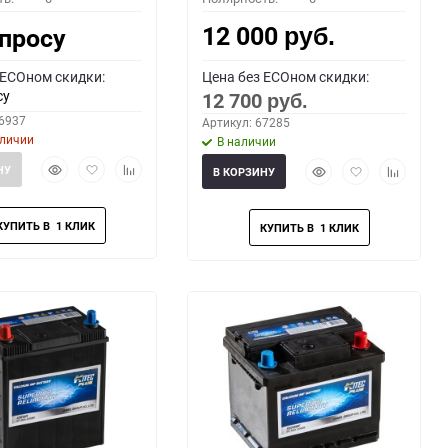
12 000
апросу
руб.
 ECOном скидки:
Цена без ECOном скидки:
су
12 700
руб.
66937
Артикул: 67285
аличии
В наличии
Быстрый
Добавить
Добавить
Быстрый
Добавить
Добавить
НУ
В КОРЗИНУ
просмотр
в
к
просмотр
в
к
избранное
сравнению
избранное
сравнени