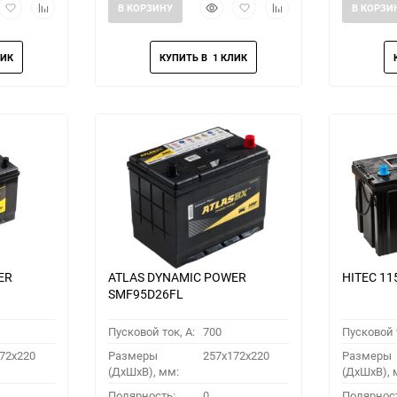
рый
Добавить
Добавить
Быстрый
Добавить
Добавить
В КОРЗИНУ
В КОРЗИ
мотр
в
к
просмотр
в
к
избранное
сравнению
избранное
сравнению
ER
ATLAS DYNAMIC POWER
HITEC 11
SMF95D26FL
Пусковой ток, A:
700
Пусковой т
72x220
Размеры
257x172x220
Размеры
(ДхШхВ), мм:
(ДхШхВ), 
Полярность:
0
Полярнос