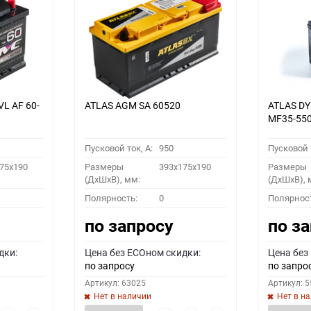
VL АF 60-
ATLAS AGM SA 60520
ATLAS D
MF35-55
Пусковой ток, A:
950
Пусковой т
75x190
Размеры
393x175x190
Размеры
(ДхШхВ), мм:
(ДхШхВ), 
Полярность:
0
Полярнос
по запросу
по з
дки:
Цена без ECOном скидки:
Цена без
по запросу
по запро
Артикул: 63025
Артикул: 
Нет в наличии
Нет в н